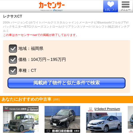
お気に入り
メニュー
レクサス
CT
200h バージョンC (ホワイトパールクリスタルシャイン) メーカーナビ/Bluetooth/フルセグTV/
バックモニター/ETC/クルーズコントロール/クリアランスソナー/パドルシフト/純正16インチア
ルミ
この車はカーセンサーnetでの掲載が終了しております。
地域：福岡県
価格：104万円～195万円
車種：CT
掲載終了物件と似た条件で検索
あなたにおすすめの中古車
［PR］