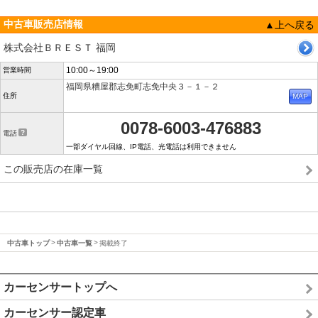
中古車販売店情報
▲上へ戻る
株式会社ＢＲＥＳＴ 福岡
10:00～19:00
営業時間
福岡県糟屋郡志免町志免中央３－１－２
住所
0078-6003-476883
電話
一部ダイヤル回線、IP電話、光電話は利用できません
この販売店の在庫一覧
中古車トップ
中古車一覧
掲載終了
カーセンサートップへ
カーセンサー認定車