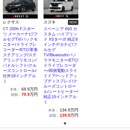
レクサス
スズキ
NEW!
CT 200h Fスポー
スペーシア 660 カ
ツ メーカーナビ/フ
スタム ハイブリッ
ルセグTV/バックモ
ド XSターボ 純正8
ニター/ドライブレ
インチデカナビ/フ
コーダー/ETC/革巻
ルセグ
ステアリング/ステ
TV/Bluetooth/パノ
アリングリモコン/
ラマモニター/ETC/
パドルシフト/クル
ドライブレコーダ
ーズコントロール/
ー/両側電動スライ
社外18インチアル
ドドア/ヘッドアッ
ミ
プディスプレイ/ク
ルーズコントロー
69.9
万円
本体：
ル/シートヒーター/
79.9
万円
総額：
純正15インチアル
ミ
134.9
万円
本体：
139.9
万円
総額：