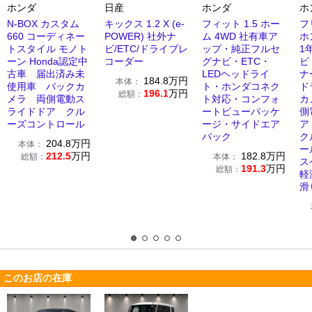
ホンダ
日産
ホンダ
ホ
N-BOX カスタム
キックス 1.2 X (e-
フィット 1.5 ホー
フ
660 コーディネー
POWER) 社外ナ
ム 4WD 社有車ア
ホ
トスタイル モノト
ビ/ETC/ドライブレ
ップ・純正フルセ
1
ーン Honda認定中
コーダー
グナビ・ETC・
ビ
古車 届出済み未
LEDヘッドライ
ナ
184.8
万円
本体：
使用車 バックカ
ト・ホンダコネク
ド
196.1
万円
総額：
メラ 両側電動ス
ト対応・コンフォ
カ
ライドドア クル
ートビューパッケ
側
ーズコントロール
ージ・サイドエア
ア
バック
ク
204.8
万円
本体：
ー
212.5
万円
182.8
万円
総額：
本体：
ス
191.3
万円
総額：
軽
滑
このお店の在庫