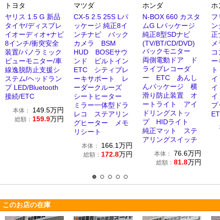
トヨタ
マツダ
ホンダ
ホ
ヤリス 1.5 G 新品
CX-5 2.5 25S Lパ
N-BOX 660 カスタ
フ
タイヤ/ディスプレ
ッケージ 純正8イ
ムG Lパッケージ
ン
イオーディオ+ナビ
ンチナビ バック
純正8型SDナビ
正
8インチ/衝突安全
カメラ BSM
(TV/BT/CD/DVD)
メ
バックモニター
装置/パノラミック
HUD BOSEサウ
コ
両側電動ドア ド
ビューモニター/車
ンド ビルトイン
ー
ライブレコーダ
線逸脱防止支援シ
ETC シティブレ
ト
ー ETC あんし
ステム/ヘッドラン
ーキサポート レ
イ
んパッケージ 横
プ LED/Bluetooth
ーダークルーズ
イ
滑り防止装置 オ
接続/ETC
シートヒーター
イ
ートライト アイ
ミラー一体型ドラ
プ
149.5
万円
本体：
ドリングストッ
レコ ステアリン
E
159.9
万円
総額：
プ HIDライト
グヒーター メモ
純正マット ステ
リシート
アリングスイッチ
166.1
万円
本体：
76.6
万円
172.8
万円
本体：
総額：
81.8
万円
総額：
このお店の在庫