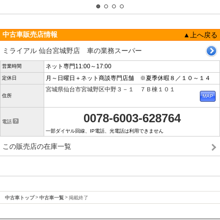
中古車販売店情報
▲上へ戻る
ミライアル 仙台宮城野店 車の業務スーパー
ネット専門11:00～17:00
営業時間
月～日曜日＋ネット商談専門店舗 ※夏季休暇８／１０～１４
定休日
宮城県仙台市宮城野区中野３－１ ７Ｂ棟１０１
住所
0078-6003-628764
電話
一部ダイヤル回線、IP電話、光電話は利用できません
この販売店の在庫一覧
中古車トップ
中古車一覧
掲載終了