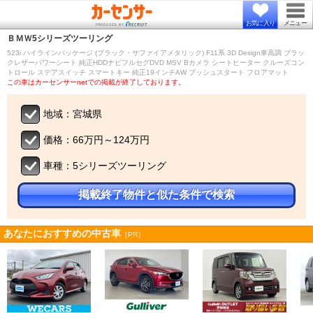
お気に入り
メニュー
ＢＭＷ
5シリーズツーリング
523i ハイラインパッケージ (ブラック・サファイアメタリック) F11系 3D Design車高調 ブラッ
クレザーパワーシート 純正HDDナビフルセグDVD MSV Bカメラ シートヒーター クルーズコン
トロール ステアスイッチ スマートキー 純正19インチAW プッシュスタート フロアマット
この車はカーセンサーnetでの掲載が終了しております。
地域：宮城県
価格：66万円～124万円
車種：5シリーズツーリング
掲載終了物件と似た条件で検索
あなたにおすすめの中古車
［PR］