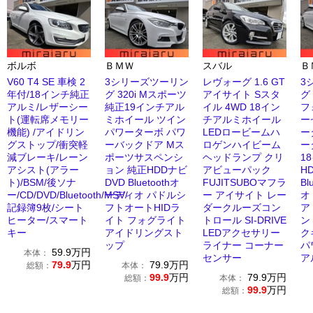
ボルボ
ＢＭＷ
スバル
Ｂ
V60 T4 SE 車検 2
3シリーズツーリン
レヴォーグ 1.6 GT
3
年付/18インチ純正
グ 320i Mスポーツ
アイサイト Sスタ
グ
アルミ/レザーシー
純正19インチアル
イル 4WD 18イン
フ
ト(運転席メモリー
ミホイール ツイン
チアルミホイール
ー
機能) /アイドリン
パワーターボ パワ
LEDロービームハ
ー
グストップ/衝突軽
ーバックドア Mス
ロゲンハイビーム
ー
減ブレーキ/レーン
ポーツサスペンシ
ヘッドランプ クリ
1
アシスト(アラー
ョン 純正HDDナビ
アビューパック
H
ト)/BSM/後ソナ
DVD Bluetoothオ
FUJITSUBOマフラ
Bl
ー/CD/DVD/Bluetooth/MSV/
ーディオ パドルシ
ー アイサイト レー
オ
記録簿9枚/シート
フトオートHIDラ
ダークルーズコン
ア
ヒーター/スマート
イト フォグライト
トロール SI-DRIVE
ン
キー
アイドリングスト
LEDアクセサリー
ク
ップ
ライナー コーナー
パ
59.9
万円
本体：
センサー
ア
79.9
万円
79.9
万円
総額：
本体：
99.9
万円
79.9
万円
総額：
本体：
99.9
万円
総額：