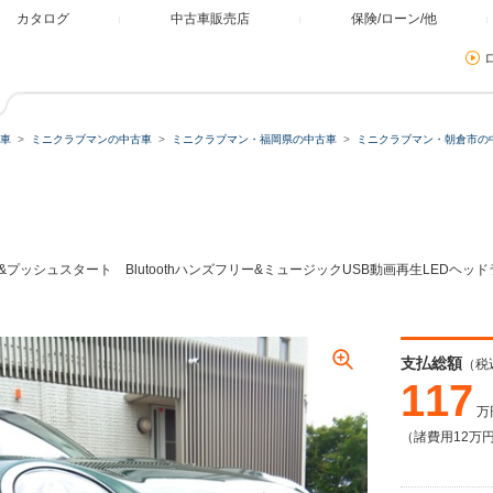
カタログ
中古車販売店
保険/ローン/他
車
ミニクラブマンの中古車
ミニクラブマン・福岡県の中古車
ミニクラブマン・朝倉市の
ッシュスタート Blutoothハンズフリー&ミュージックUSB動画再生LEDヘッド
支払総額
（税
117
万
（諸費用12万