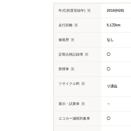
年式(初度登録年)
2016(H28)
走行距離
5.1万km
修復歴
なし
定期点検記録簿
◯
禁煙車
◯
リサイクル料
リ済込
展示・試乗車
－
エコカー減税対象車
◯