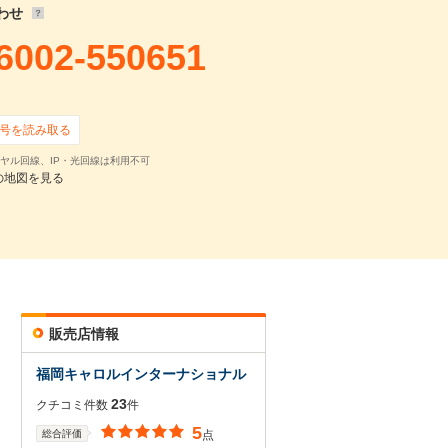
わせ
6002-550651
号を読み取る
ヤル回線、IP・光回線は利用不可
の地図を見る
販売店情報
福岡キャロルインターナショナル
23
クチコミ件数
件
5
総合評価
点