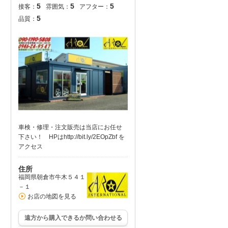
5
5
5
接客：
雰囲気：
アフター：
5
品質：
車検・修理・注文販売は当店にお任せ
下さい！ HPはhttp://bit.ly/2EOpZbf を
アクセス
住所
福岡県朝倉市牛木５４１
－１
お店の地図を見る
遠方から購入できるか問い合わせる