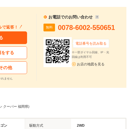
お電話でのお問い合わせ
0078-6002-550651
ルで返答！
無料
る
電話番号を読み取る
頼をする
※一部ダイヤル回線、IP・光
回線は利用不可
お店の地図を見る
その他
されません
ン クーパー 福岡県)
ワゴン
駆動方式
2WD