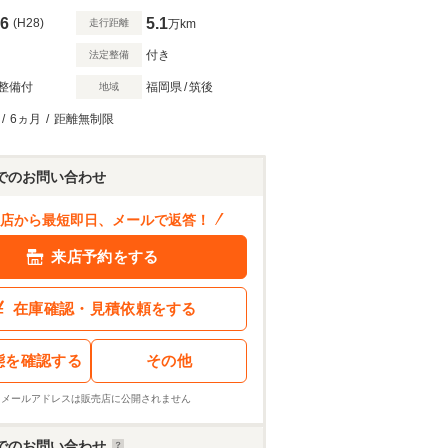
6
5.1
(H28)
走行距離
万km
付き
法定整備
整備付
福岡県
/
筑後
地域
/
6ヵ月
/
距離無制限
でのお問い合わせ
店から最短即日、メールで返答！
来店予約をする
在庫確認・見積依頼をする
態を確認する
その他
※メールアドレスは販売店に公開されません
でのお問い合わせ