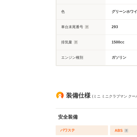
色
グリーンホワイト
車台末尾番号
293
排気量
1500cc
エンジン種別
ガソリン
装備仕様
(ミニ ミニクラブマン クー
安全装備
パワステ
ABS