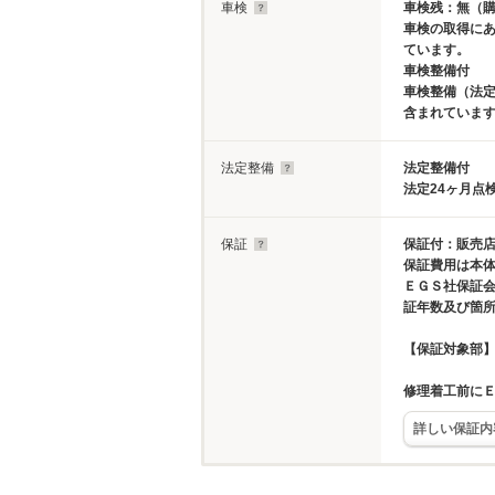
車検
車検残：無（
車検の取得に
ています。
車検整備付
車検整備（法定
含まれていま
法定整備
法定整備付
法定24ヶ月点
保証
保証付：販売店
保証費用は本
ＥＧＳ社保証
証年数及び箇
【保証対象部
修理着工前に
詳しい保証内