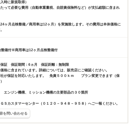
購入時に新規取得）
あたって必要な費用（自動車重量税、自賠責保険料など）が支払総額に含まれ
24ヶ月点検整備／商用車は12ヶ月）を実施致します。その費用は本体価格に
す。
検整備付※商用車は12ヶ月点検整備付
保証 保証期間：6ヵ月 保証距離：無制限
体価格に含まれています。詳細については、販売店にご確認ください。
会社が保証を対応いたします。 免責５００ｋｍ プラン変更できます（保
所）
】 エンジン機構、ミッション機構の主要部品の３０箇所
ＥＧＳカスタマーセンター（０１２０－９４８－９５８）へご一報ください。
容を問い合わせる