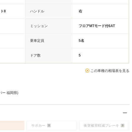
II
ハンドル
右
ミッション
フロアMTモード付6AT
乗車定員
5名
ドア数
5
この車種の相場表を見る
パー 福岡県)
サポカー
衝突被害軽減ブレーキ