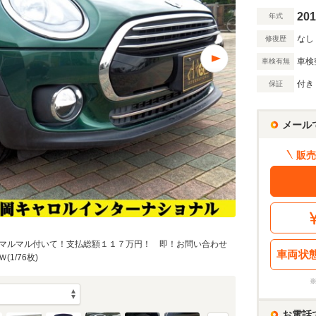
201
年式
なし
修復歴
車検
車検有無
付き
保証
メール
販売
マルマル付いて！支払総額１１７万円！ 即！お問い合わせ
車両状
1/76枚)
お電話