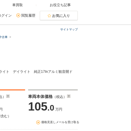
車買取
お役立ち記事
ログイン
閲覧履歴
お気に入り
サイトマップ
中古車
ライト デイライト 純正17Inアルミ観音開ド
車両本体価格
込）
（税込）
105
.0
円
万円
円含む）
価格見直しメールを受け取る