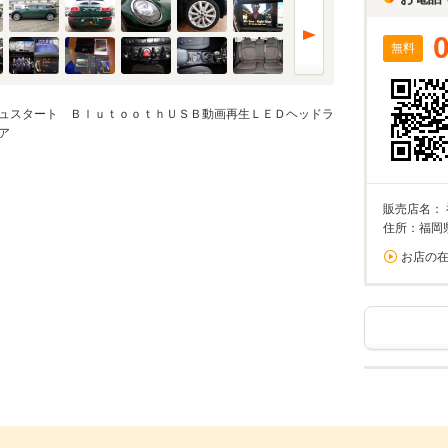
無料
ュスタート ＢｌｕｔｏｏｔｈＵＳＢ動画再生ＬＥＤヘッドラ
ア
販売店名：
住所：福岡
お店の