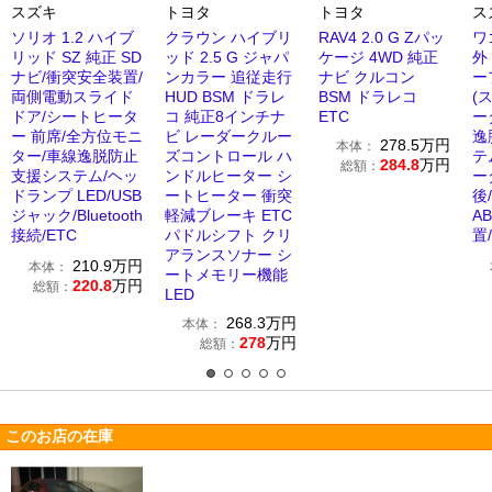
スズキ
トヨタ
トヨタ
ス
ソリオ 1.2 ハイブ
クラウン ハイブリ
RAV4 2.0 G Zパッ
ワ
リッド SZ 純正 SD
ッド 2.5 G ジャパ
ケージ 4WD 純正
外
ナビ/衝突安全装置/
ンカラー 追従走行
ナビ クルコン
ー
両側電動スライド
HUD BSM ドラレ
BSM ドラレコ
(
ドア/シートヒータ
コ 純正8インチナ
ETC
ー
ー 前席/全方位モニ
ビ レーダークルー
逸
278.5
万円
本体：
ター/車線逸脱防止
ズコントロール ハ
テ
284.8
万円
総額：
支援システム/ヘッ
ンドルヒーター シ
ー
ドランプ LED/USB
ートヒーター 衝突
後
ジャック/Bluetooth
軽減ブレーキ ETC
A
接続/ETC
パドルシフト クリ
置
アランスソナー シ
210.9
万円
本体：
ートメモリー機能
220.8
万円
総額：
LED
268.3
万円
本体：
278
万円
総額：
このお店の在庫