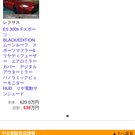
レクサス
ES 300h Fスポー
ツ
BLACK/EDITION
ムーンルーフ ス
ポーツマフラー&
リヤディフューザ
ー エアロミラー
カバー デジタル
アウターミラー
パノラミックビュ
ーモニター
HUD リヤ電動サ
ンシェード
620.0
万円
本体：
638
万円
総額：
中古車販売店情報
▲上へ戻る