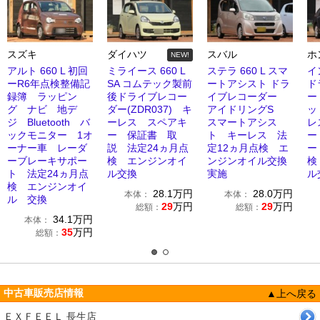
スズキ
ダイハツ
スバル
ホ
NEW!
アルト 660 L 初回
ミライース 660 L
ステラ 660 L スマ
イ
ーR6年点検整備記
SA コムテック製前
ートアシスト ドラ
ド
録簿 ラッピン
後ドライブレコー
イブレコーダー
ー
グ ナビ 地デ
ダー(ZDR037) キ
アイドリングS
ッ
ジ Bluetooth バ
ーレス スペアキ
スマートアシス
レ
ックモニター 1オ
ー 保証書 取
ト キーレス 法
ー
ーナー車 レーダ
説 法定24ヵ月点
定12ヵ月点検 エ
ー
ーブレーキサポー
検 エンジンオイ
ンジンオイル交換
検
ト 法定24ヵ月点
ル交換
実施
ル
検 エンジンオイ
28.1
万円
28.0
万円
本体：
本体：
ル 交換
29
万円
29
万円
総額：
総額：
34.1
万円
本体：
35
万円
総額：
中古車販売店情報
▲上へ戻る
ＥＸＦＥＥＬ 長生店