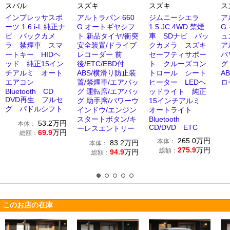
スバル
スズキ
スズキ
ス
インプレッサスポ
アルトラパン 660
ジムニーシエラ
ア
ーツ 1.6 i-L 純正ナ
G オートギヤシフ
1.5 JC 4WD 禁煙
G
ビ バックカメ
ト 新品タイヤ/衝突
車 SDナビ バッ
ュ
ラ 禁煙車 スマ
安全装置/ドライブ
クカメラ スズキ
ア
ートキー HIDヘ
レコーダー 前
セーフティサポー
パ
ッド 純正15イン
後/ETC/EBD付
ト クルーズコン
グ
チアルミ オート
ABS/横滑り防止装
トロール シート
A
エアコン
置/禁煙車/エアバッ
ヒーター LEDヘ
ロ
Bluetooth CD
グ 運転席/エアバッ
ッドライト 純正
DVD再生 フルセ
グ 助手席/パワーウ
15インチアルミ
グ パドルシフト
インドウ/エンジン
オートライト
スタートボタン/キ
Bluetooth
53.2
万円
本体：
CD/DVD ETC
ーレスエントリー
69.9
万円
総額：
265.0
万円
本体：
83.2
万円
本体：
275.9
万円
総額：
94.9
万円
総額：
このお店の在庫