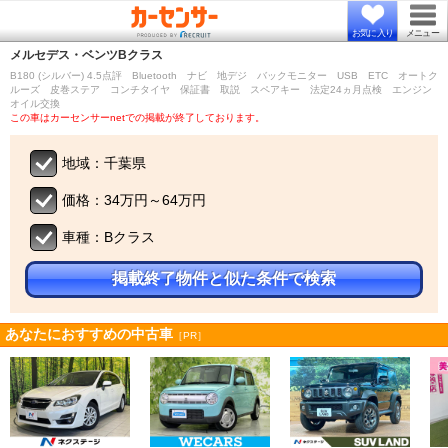
お気に入り
メニュー
メルセデス・ベンツ
Bクラス
B180 (シルバー) 4.5点評 Bluetooth ナビ 地デジ バックモニター USB ETC オートク
ルーズ 皮巻ステア コンチタイヤ 保証書 取説 スペアキー 法定24ヵ月点検 エンジン
オイル交換
この車はカーセンサーnetでの掲載が終了しております。
地域：千葉県
価格：34万円～64万円
車種：Bクラス
掲載終了物件と似た条件で検索
あなたにおすすめの中古車
［PR］