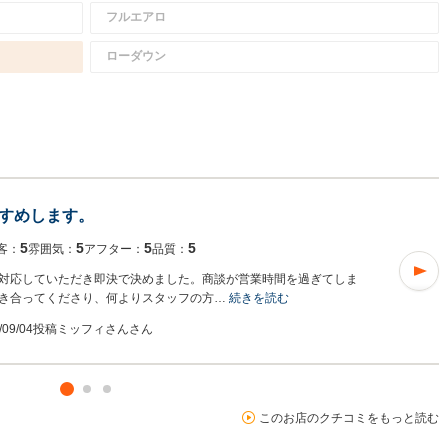
フルエアロ
ローダウン
すめします。
5
5
5
5
客：
雰囲気：
アフター：
品質：
対応していただき即決で決めました。商談が営業時間を過ぎてしま
き合ってくださり、何よりスタッフの方…
続きを読む
/09/04投稿
ミッフィさんさん
このお店のクチコミをもっと読む