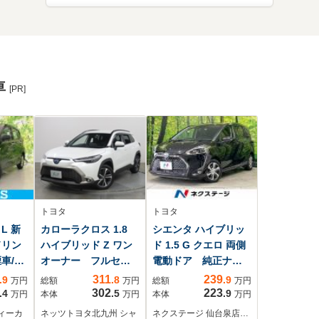
車
[PR]
トヨタ
トヨタ
L 新
カローラクロス 1.8
シエンタ ハイブリッ
ドリン
ハイブリッド Z ワン
ド 1.5 G クエロ 両側
車/エ
オーナー フルセ
電動ドア 純正ナ
/エア
グ メモリーナビ
ビ 全周囲カメラ
311
239
.9
.8
.9
万円
総額
万円
総額
万円
エアバ
ミュージックプレイ
セーフティセンス
302
223
.4
.5
.9
万円
本体
万円
本体
万円
ワーウ
ヤー接続可 バック
禁煙車 ドラレコ
ィーカ
ネッツトヨタ北九州 シャ
ネクステージ 仙台泉店…