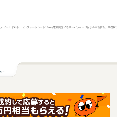
防止ホイールボルト コンフォートシート14way電動調節メモリーパッケージ付きの中古情報。京都