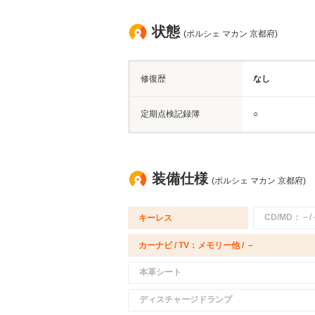
状態
(ポルシェ マカン 京都府)
修復歴
なし
定期点検記録簿
○
装備仕様
(ポルシェ マカン 京都府)
CD/MD：－/
キーレス
カーナビ / TV：メモリー他 / －
本革シート
ディスチャージドランプ