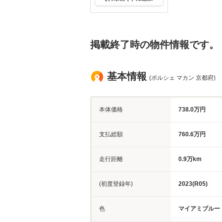
掲載終了時の物件情報です。
基本情報
(ポルシェ マカン 京都府)
本体価格
738.0万円
支払総額
760.6万円
走行距離
0.9万km
(初度登録年)
2023(R05)
色
マイアミブルー