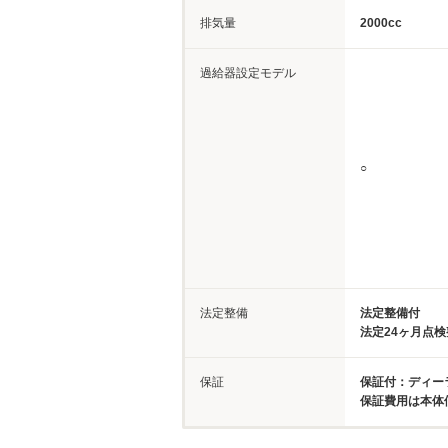
排気量
2000cc
過給器設定モデル
○
法定整備
法定整備付
法定24ヶ月点
保証
保証付：ディー
保証費用は本体