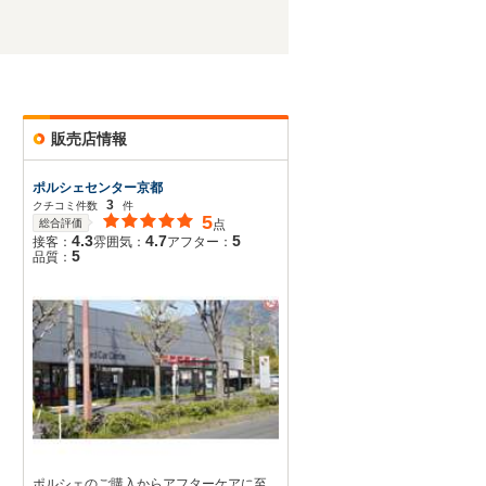
販売店情報
ポルシェセンター京都
3
クチコミ件数
件
5
総合評価
点
4.3
4.7
5
接客：
雰囲気：
アフター：
5
品質：
ポルシェのご購入からアフターケアに至