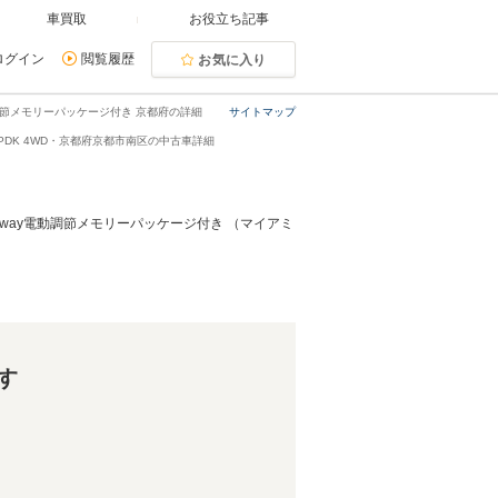
車買取
お役立ち記事
ログイン
閲覧履歴
お気に入り
動調節メモリーパッケージ付き 京都府の詳細
サイトマップ
PDK 4WD・京都府京都市南区の中古車詳細
4way電動調節メモリーパッケージ付き （マイアミ
す