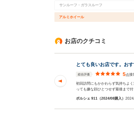
サンルーフ・ガラスルーフ
アルミホイール
お店のクチコミ
とても良いお店です。おす
5
接
総合評価
点
できました。 納車ま
初回訪問にもかかわらず気持ちよく
っても嫌な顔ひとつせず最後まで付
だちっくすさん
ポルシェ 911（2024/08購入）
2024