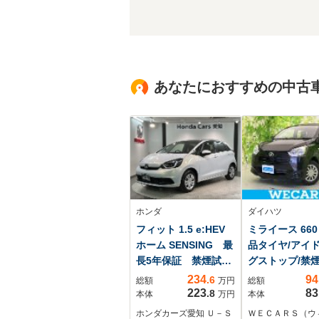
あなたにおすすめの中古
ホンダ
ダイハツ
フィット 1.5 e:HEV
ミライース 660 
ホーム SENSING 最
品タイヤ/アイ
長5年保証 禁煙試乗
グストップ/禁煙
車 9inナビ Rカメ
アバッグ 運転席
234
94
.6
総額
万円
総額
ラ CarPlay
バッグ 助手席/
223
83
.8
本体
万円
本体
AndroidAuto TV
ッグ サイド/パ
ホンダカーズ愛知 Ｕ－Ｓ
ＷＥＣＡＲＳ（ウ