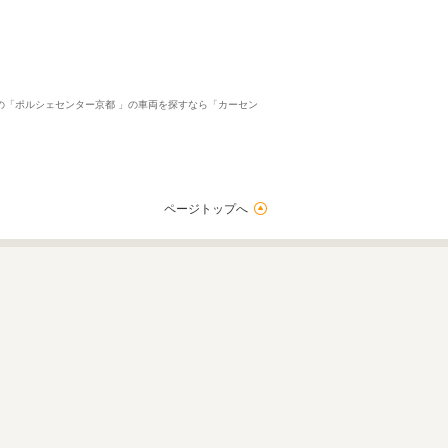
府の「ポルシェセンター京都 」の車両を探すなら「カーセン
ページトップへ