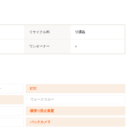
リサイクル料
リ済込
ワンオーナー
○
－
ETC
ウォークスルー
横滑り防止装置
バックカメラ