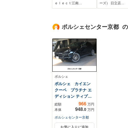
Bluetooth ETC 障
インドウ/キー
ｅｌｅｃｔ江南…
ーズ） 日立店…
害物センサー オー
システム/パワ
トハイビーム LED
アリング/オー
ライト フロアマッ
ト/取扱説明書
ポルシェセンター京都 
ト オートリトラミ
ラー オートライ
ト フロアマット
ポルシェ
ポルシェ カイエン
クーペ プラチナ エ
ディション ティプ
ト...
966
総額
万円
948
.0
本体
万円
ポルシェセンター京都
お気に入りに追加