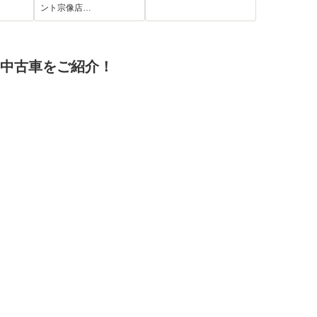
フリー
カメラ 衝突被害軽
ビルトインETC コ
ント宗像店…
ーステ
減システム ETC
ーナーセンサー ス
トライ
ドラレコ LEDヘッ
マートキー オート
ドランプ アイドリ
ライト オートハイ
の中古車をご紹介！
ングストップ
ビーム LEDヘッ
ド クルコン
Bluetooth