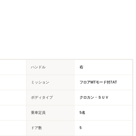
ハンドル
右
ミッション
フロアMTモード付7AT
ボディタイプ
クロカン・ＳＵＶ
乗車定員
5名
ドア数
5