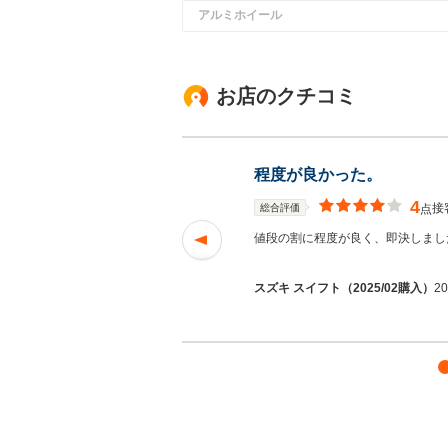
アルミホイール
お店のクチコミ
程度が良かった。
4
接
総合評価
点
ろも含めて）に説明
値段の割に程度が良く、即決しまし
を読む
スズキ スイフト（2025/02購入）
2