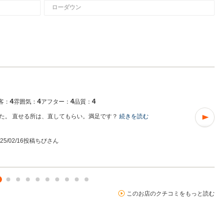
ローダウン
4
4
4
4
客：
雰囲気：
アフター：
品質：
た。 直せる所は、直してもらい。満足です？
続きを読む
025/02/16投稿
ちびさん
このお店のクチコミをもっと読む