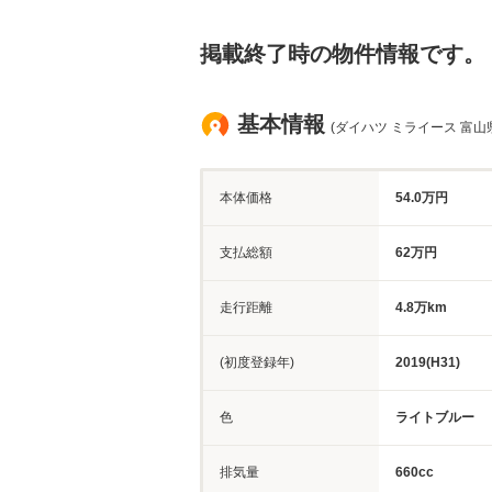
掲載終了時の物件情報です。
基本情報
(ダイハツ ミライース 富山
本体価格
54.0万円
支払総額
62万円
走行距離
4.8万km
(初度登録年)
2019(H31)
色
ライトブルー
排気量
660cc