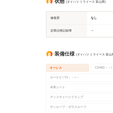
状態
(ダイハツ ミライース 富山県)
修復歴
なし
定期点検記録簿
－
装備仕様
(ダイハツ ミライース 富山
CD/MD：－/
キーレス
カーナビ / TV：－ / －
本革シート
ディスチャージドランプ
サンルーフ・ガラスルーフ