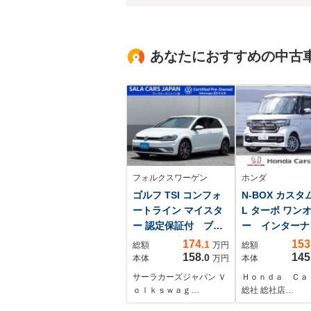
あなたにおすすめの中古
フォルクスワーゲン
ホンダ
ゴルフ TSI コンフォ
N-BOX カスタム
ートライン マイスタ
L ターボ ワン
ー 認定保証付 ブラ
ー インター
インドスポット
前後ドラレコ 
174
153
.1
総額
万円
総額
ACC レーンアシス
クカメラ ET
158
145
.0
本体
万円
本体
ト バックカメラ
ダプティブクル
サーラカーズジャパン Ｖ
Ｈｏｎｄａ Ｃ
リヤトラフィックア
コントロール 
ｏｌｋｓｗａｇ…
総社 総社店…
ラート パーキング
ルシフト シー