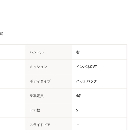
県)
ハンドル
右
ミッション
インパネCVT
ボディタイプ
ハッチバック
乗車定員
4名
ドア数
5
スライドドア
－