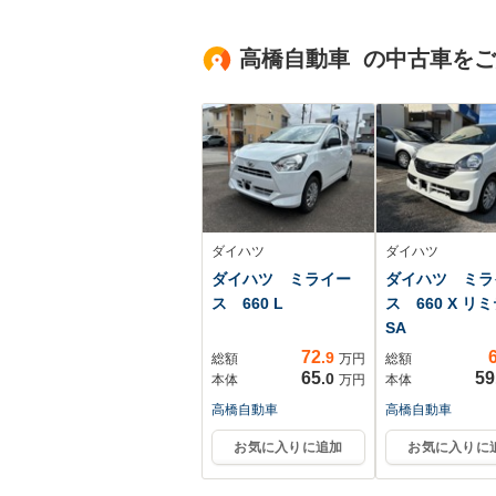
センサー デジタル
ーター 障害物
メーター LEDヘッ
サー Bluetoo
高橋自動車 の中古車を
ドライト App-
デジTV USB
Connect パドルシ
シュスタート
フト ETC
TV/CD/DVD 禁煙
ダイハツ
ダイハツ
ダイハツ ミライー
ダイハツ ミラ
ス 660 L
ス 660 X リ
SA
72
.9
総額
万円
総額
65
59
.0
本体
万円
本体
高橋自動車
高橋自動車
お気に入りに追加
お気に入りに