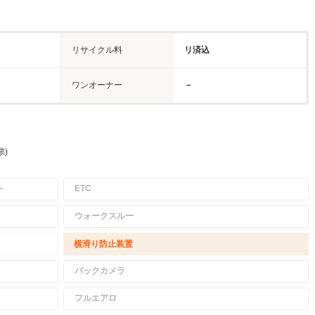
リサイクル料
リ済込
ワンオーナー
－
県)
－
ETC
ウォークスルー
横滑り防止装置
バックカメラ
フルエアロ