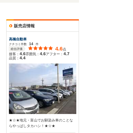
販売店情報
高橋自動車
14
クチコミ件数
件
4.6
総合評価
点
4.6
4.6
4.7
接客：
雰囲気：
アフター：
4.4
品質：
★☆★地元・富山でお馴染み車のことな
らやっぱしタカハシ！★☆★