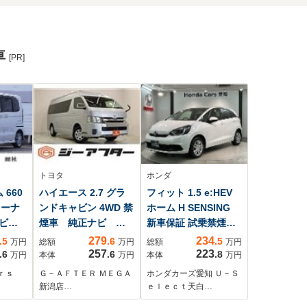
車
[PR]
トヨタ
ホンダ
 660
ハイエース 2.7 グラ
フィット 1.5 e:HEV
オーナ
ンドキャビン 4WD 禁
ホーム H SENSING
ナビ
煙車 純正ナビ バ
新車保証 試乗禁煙車
バッ
ックカメラ 衝突軽
1オ-ナ- LXM-
279
234
.5
.6
.5
万円
総額
万円
総額
万円
C ア
減ブレーキ レーン
242ZFNi 9in フル
257
223
.6
.6
.8
万円
本体
万円
本体
万円
ーズ
アシスト 両側スラ
セグ BTaudio USB
ａｒｓ
Ｇ－ＡＦＴＥＲ ＭＥＧＡ
ホンダカーズ愛知 Ｕ－Ｓ
パド
イドドア クリアラ
リヤカメラ ETC 革巻
新潟店…
ｅｌｅｃｔ天白…
トヒ
ンスソナー オート
ステアリング ブレ-キ