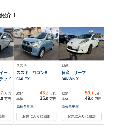
セン
マチックハイビー
ホ-ルド LEDオ-トラ
th 地
ム Bluetooth接続
イト ステリモ クルコ
ご紹介！
 プッ
ETC ヘッドレスト
ン 横滑り防止 整備記
別体シート 雹害車
録簿付
スズキ
日産
イー
スズキ ワゴンR
日産 リーフ
ミテッド
660 FX
30kWh X
67
43
59
.2
.1
万円
総額
万円
総額
万円
35
49
.0
.0
.0
万円
本体
万円
本体
万円
高橋自動車
高橋自動車
追加
お気に入りに追加
お気に入りに追加