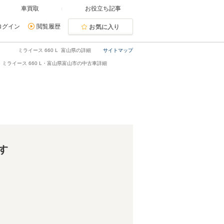
車買取
お役立ち記事
ログイン
閲覧履歴
お気に入り
ミライース 660 L 富山県の詳細
サイトマップ
ミライース 660 L・富山県富山市の中古車詳細
す