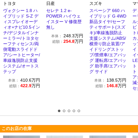
トヨタ
日産
スズキ
マ
ヴォクシー 1.8 ハ
セレナ 1.2 e-
スペーシア 660 ハ
デミ
イブリッド S-Z デ
POWER ハイウェ
イブリッド G 4WD
ー
ィスプレイオーデ
イスター V 修復歴
新品タイヤ/セーフ
ル
ィオ+ナビ10.5イン
無し
ティサポート(スズ
ビ
チ/デジタルインナ
キ)/車線逸脱防止
ト
248.3
万円
本体：
ーミラー/トヨタセ
支援システム/ABS/
カ
254.8
万円
総額：
ーフティセンス/両
横滑り防止装置/ア
ッ
側電動スライドド
イドリングストッ
イ
ア/シートヒーター/
プ/禁煙車/エアバッ
イ
車線逸脱防止支援
グ 運転席/エアバッ
L
システム/オートス
グ 助手席/エアバッ
ト
テップ
グ サイド
ト
ア
410.6
万円
138.5
万円
本体：
本体：
減
422.9
万円
146.8
万円
総額：
総額：
セ
このお店の在庫