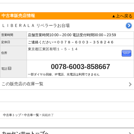
中古車販売店情報
▲上へ戻る
ＬＩＢＥＲＡＬＡ リベラーラお台場
店舗営業時間10:00～20:00 電話受付時間00:00～23:59
営業時間
ご連絡ください⇒００７８－６００３－３５８２４６
定休日
東京都江東区有明１－５－１４
住所
0078-6003-858667
電話
一部ダイヤル回線、IP電話、光電話は利用できません
この販売店の在庫一覧
中古車トップ
中古車一覧
掲載終了
カーセンサートップへ