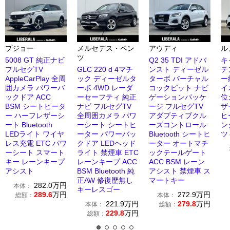
プジョー
メルセデス・ベン
アウディ
ル
ツ
5008 GT 純正ナビ
Q2 35 TDI アドバ
キ
フルセグTV
GLC 220 d 4マチ
ンスト ディーゼル
テ
AppleCarPlay 全周
ック ディーゼルタ
ターボ バーチャル
ー
囲カメラ パワーバ
ーボ 4WD レーダ
コックピット ナビ
イ
ックドア ACC
ーセーフティ 純正
ゲーションパッケ
位
BSM シートヒータ
ナビ フルセグTV
ージ フルセグTV
ザ
ー ハーフレザーシ
全周囲カメラ パワ
アダプティブクル
ヒ
ート Bluetooth
ーシート シートヒ
ーズコントロール
ン
LEDライト ワイヤ
ーター パワーバッ
Bluetooth シートヒ
ツ
レス充電 ETC パワ
クドア LEDヘッド
ーター オートマチ
ーシート スマート
ライト 禁煙車 ETC
ックテールゲート
キー レーンキープ
レーンキープ ACC
ACC BSM レーン
アシスト
BSM Bluetooth 純
アシスト 禁煙車 ス
正AW 修復歴無し
マートキー
282.0
万円
本体：
キーレスゴー
289.6
万円
272.9
万円
総額：
本体：
221.9
万円
279.8
万円
本体：
総額：
229.8
万円
総額：