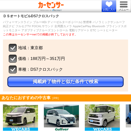
お気に入り
メニュー
ＤＳオートモビル
DS7クロスバック
パフォーマンスライン ブルーHDi ディーゼルターボ (パール) 禁煙車 パノラミックサンルーフ
純正ナビ フルセグTV FOCALサウンド 全周囲カメラ AppleCarPlay Bluetooth ブラインドスポ
ットモニター アダプティブクルーズコントロール 電動リアゲート ETC シートヒーター
この車はカーセンサーnetでの掲載が終了しております。
地域：東京都
価格：188万円～351万円
車種：DS7クロスバック
掲載終了物件と似た条件で検索
あなたにおすすめの中古車
［PR］