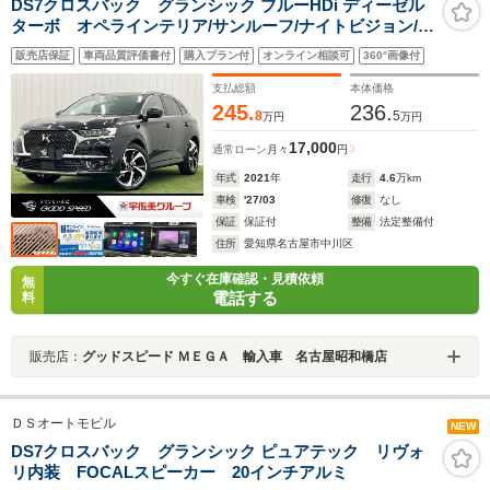
DS7クロスバック グランシック ブルーHDi ディーゼル
ターボ オペラインテリア/サンルーフ/ナイトビジョン/シ
ートヒーター&ベンチレーション/バックカメラ/ETC/レー
販売店保証
車両品質評価書付
購入プラン付
オンライン相談可
360°画像付
ダークルーズ/ブラインドスポット/ドライブレコーダー/ア
ンビエントライト/パドルシフト/純正アルミ/
支払総額
本体価格
245.
236.
8
5
万円
万円
17,000
通常ローン
月々
円
年式
2021
年
走行
4.6
万km
車検
'27/03
修復
なし
保証
保証付
整備
法定整備付
住所
愛知県名古屋市中川区
今すぐ在庫確認・見積依頼
無
電話する
料
販売店：
グッドスピード ＭＥＧＡ 輸入車 名古屋昭和橋店
ＤＳオートモビル
NEW
DS7クロスバック グランシック ピュアテック リヴォ
リ内装 FOCALスピーカー 20インチアルミ