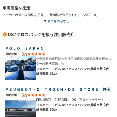
受けする車種ではないのは確かだとも思うので、是非一度
車両価格を改定
触れて、乗ってみていただきたい車種です。
メーカー希望小売価格を見直し、新価格が適用された。（2022.10）
全てを表示する
DS7クロスバックを扱う注目販売店
ＰＯＬＯ ＪＡＰＡＮ
5
総合評価
点
☆全国即納車可能☆自社工場経営☆販売車種各種テス
ター診断機完備）☆
2
ＤＳオートモビル DS7クロスバックの
掲載台数
台
81
総掲載数
台
ＰＥＵＧＥＯＴ・ＣＩＴＲＯＥＮ・ＤＳ ＳＴＯＲＥ 静岡
5
総合評価
点
PEUGEOT、CITROEN、DS 正規ディーラー！
2
ＤＳオートモビル DS7クロスバックの
掲載台数
台
30
総掲載数
台