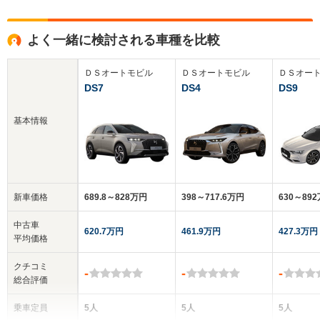
よく一緒に検討される車種を比較
ＤＳオートモビル
ＤＳオートモビル
ＤＳオー
DS7
DS4
DS9
基本情報
新車価格
689.8～828万円
398～717.6万円
630～89
中古車
620.7万円
461.9万円
427.3万円
平均価格
クチコミ
-
-
-
総合評価
乗車定員
5人
5人
5人