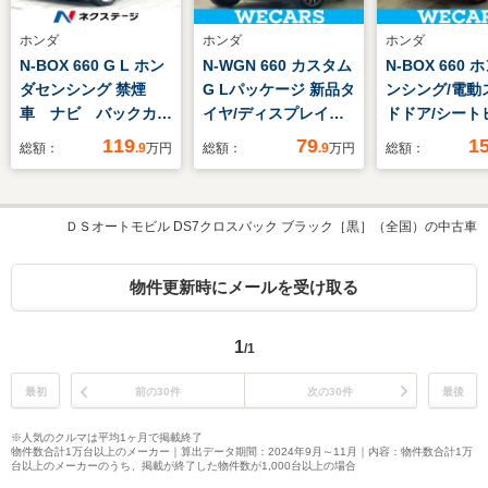
ホンダ
ホンダ
ホンダ
N-BOX 660 G L ホン
N-WGN 660 カスタム
N-BOX 660
ダセンシング 禁煙
G Lパッケージ 新品タ
ンシング/電動
車 ナビ バックカメ
イヤ/ディスプレイオ
ドドア/シート
ラ ETC 衝突被害軽
ーディオ/ドライブレ
ー 前席/車線
119
79
1
総額：
.9
万円
総額：
.9
万円
総額：
減 電動スライド シ
コーダー 社外/ヘッド
支援システム/
ートヒーター アダプ
ランプ HID/ETC/EBD
ランプ LED/E
ティブクルーズ
付ABS/横滑り防止装
り防止装置/ア
ＤＳオートモビル DS7クロスバック ブラック［黒］（全国）の中古車
CD/DVD/フルセグ
置/アイドリングスト
ングストップ/
Bluetooth LEDヘッ
ップ/バックモニター/
エアバッグ 運
ド オートライト ス
ワンセグTV
物件更新時にメールを受け取る
マートキー
1
/1
最初
前の30件
次の30件
最後
※人気のクルマは平均1ヶ月で掲載終了
物件数合計1万台以上のメーカー｜算出データ期間：2024年9月～11月｜内容：物件数合計1万
台以上のメーカーのうち、掲載が終了した物件数が1,000台以上の場合