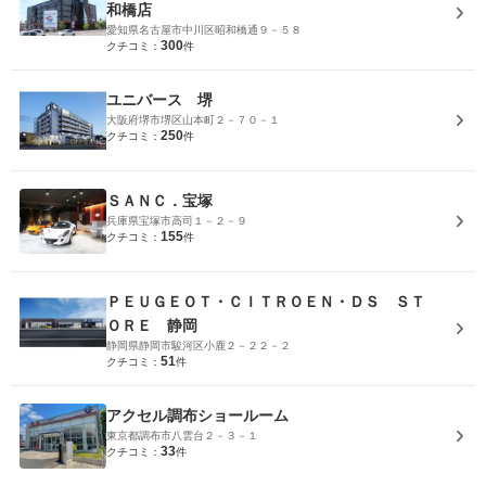
和橋店
愛知県名古屋市中川区昭和橋通９－５８
300
クチコミ：
件
ユニバース 堺
大阪府堺市堺区山本町２－７０－１
250
クチコミ：
件
ＳＡＮＣ．宝塚
兵庫県宝塚市高司１－２－９
155
クチコミ：
件
ＰＥＵＧＥＯＴ・ＣＩＴＲＯＥＮ・ＤＳ ＳＴ
ＯＲＥ 静岡
静岡県静岡市駿河区小鹿２－２２－２
51
クチコミ：
件
アクセル調布ショールーム
東京都調布市八雲台２－３－１
33
クチコミ：
件