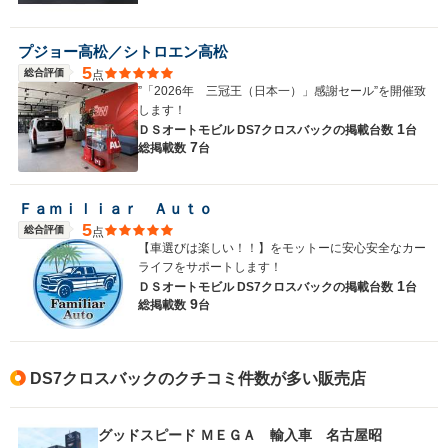
プジョー高松／シトロエン高松
5
総合評価
点
”「2026年 三冠王（日本一）」感謝セール”を開催致
します！
1
ＤＳオートモビル DS7クロスバックの
掲載台数
台
7
総掲載数
台
Ｆａｍｉｌｉａｒ Ａｕｔｏ
5
総合評価
点
【車選びは楽しい！！】をモットーに安心安全なカー
ライフをサポートします！
1
ＤＳオートモビル DS7クロスバックの
掲載台数
台
9
総掲載数
台
DS7クロスバックのクチコミ件数が多い販売店
グッドスピード ＭＥＧＡ 輸入車 名古屋昭