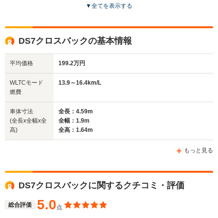
▼
全てを表示する
ドア数
5ドア
5ドア
4ドア
全高
全高
全
DS7クロスバックの基本情報
1.66m
1.5m
1.
平均価格
199.2万円
全幅
全幅
全
WLTCモード
13.9～16.4km/L
サイズ
1.9m
1.83m
1.
燃費
全長
全長
(全長x全幅x全高)
4.59m
4.42m
4.
車体寸法
全長：4.59m
(全長x全幅x全
全幅：1.9m
高)
全高：1.64m
ホイールベース
ホイールベース
ホイー
-m
-m
もっと見る
13.9～15.8km/L
16.4～21.2km/L
14.4～16.
└市街地:10.5～
└市街地:11.6～
└市街地:1
DS7クロスバックに関するクチコミ・評価
12.5km/L
16.8km/L
12.1km/L
WLTCモード
└郊外:13.8～
└郊外:17.3～
└郊外:14.
燃費
5.0
16.7km/L
21.2km/L
16.8km/L
総合評価
点
└高速道路:15.5～
└高速道路:18.1～
└高速道路: