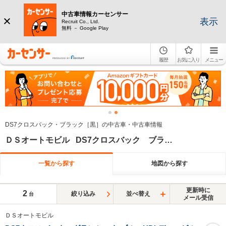
中古車情報カーセンサー
表示
Recruit Co., Ltd.
無料 － Google Play
履歴
お気に入り
メニュー
DS7クロスバック・ブラック［黒］の中古車・中古車情報
ＤＳオートモビル DS7クロスバック ブラック系
一覧から探す
地図から探す
更新時に
2
絞り込み
並べ替え
台
メール受信
ＤＳオートモビル