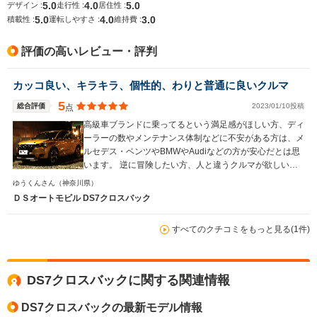
5.0
4.0
5.0
デザイン :
走行性 :
居住性 :
17.0km/L
23.9km/L
18.0km/L
5.0
4.0
3.0
積載性 :
運転しやすさ :
維持費 :
排気量
1598cc
1199～1598cc
1598cc
評価の高いレビュー・評判
駆動方式
FF、4WD
FF
FF
カッコ良い、キラキラ、個性的、わりと普通に良いクルマ
5
総合評価
2023/01/10投稿
点
高級車ブランドに乗ってるという満足感がほしい方、ディ
ーラーの数やメンテナンス体制などに不安がある方は、メ
ルセデス・ベンツやBMWやAudiなどの方が安心だとは思
います。 逆に冒険したい方、人と違うクルマが欲しい方
には有力な候補のひとつになると思います。 実際に、ド
ゆうくんさん
（神奈川県）
イツ車の安心感や安定感から離れて個性が欲しいという方
ＤＳオートモビル DS7クロスバック
が購入されるケースが多いとディーラーさんに伺いまし
た。 あとは、いろいろ書きましたが基本的なクルマとし
すべてのクチコミをもっと見る(1件)
てのデキの良さも是非のって試していただきたいです。
足周りや防音など含めて乗り心地の良さと快適さ、走りの
滑らかさ、実燃費の良さなどは結構優秀だと思います。
ですので、メリットデメリットを差し引いてもなお、独裁
DS7クロスバックに関する関連情報
的なデザインに惹かれた、自分の好きなものに囲まれてい
たい方にとっては、DS7の“単純なクルマとしてのデキの
DS7クロスバックの最新モデル情報
良さ”も含めておすすめしたいクルマだと思います。 万人