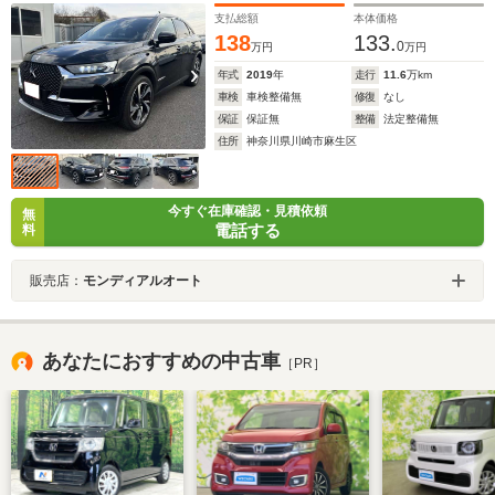
支払総額
本体価格
138
133.
0
万円
万円
年式
2019
年
走行
11.6
万km
車検
車検整備無
修復
なし
保証
保証無
整備
法定整備無
住所
神奈川県川崎市麻生区
今すぐ在庫確認・見積依頼
無
電話する
料
販売店：
モンディアルオート
あなたにおすすめの中古車
［PR］