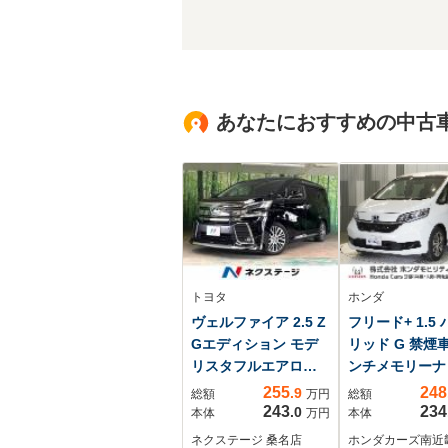
あなたにおすすめの中古
トヨタ
ホンダ
ヴェルファイア 2.5 Z
フリード+ 1.5
Gエディション モデ
リッド G 禁煙
リスタフルエアロ
ンチメモリー
BIG-X11型ナビ レー
フルセグ C
255
248
.9
総額
万円
総額
ダークルーズ クリ
DVD ミュー
243
234
.0
本体
万円
本体
アランスソナー パ
ラック Blueto
ネクステージ 桑名店
ホンダカーズ南近