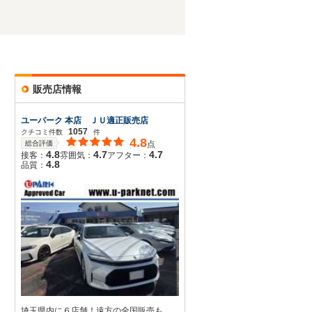
販売店情報
ユーパーク 本店 ＪＵ適正販売店
1057
クチコミ件数
件
4.8
総合評価
点
4.8
4.7
4.7
接客：
雰囲気：
アフター：
4.8
品質：
埼玉県内に６店舗！遠方の全国販売も、