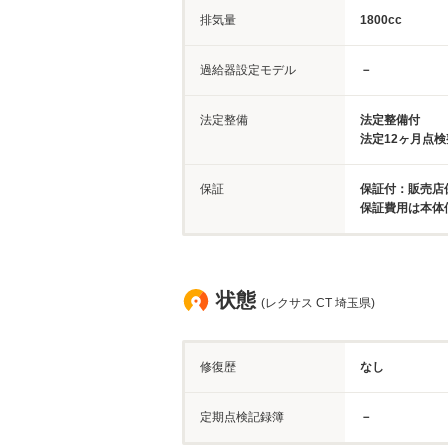
排気量
1800cc
過給器設定モデル
－
法定整備
法定整備付
法定12ヶ月点
保証
保証付：販売店
保証費用は本体
状態
(レクサス CT 埼玉県)
修復歴
なし
定期点検記録簿
－