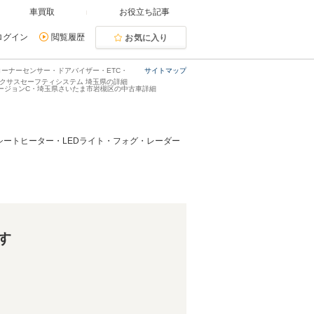
車買取
お役立ち記事
ログイン
閲覧履歴
お気に入り
コーナーセンサー・ドアバイザー・ETC・
サイトマップ
クサスセーフティシステム 埼玉県の詳細
h バージョンC・埼玉県さいたま市岩槻区の中古車詳細
・シートヒーター・LEDライト・フォグ・レーダー
す