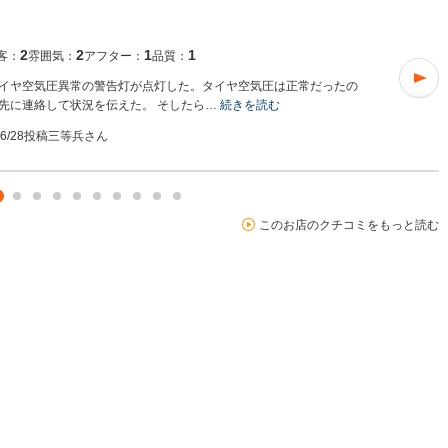
2
2
1
1
客：
雰囲気：
アフター：
品質：
イヤ空気圧異常の警告灯が点灯した。タイヤ空気圧は正常だったの
先に連絡して状況を伝えた。 そしたら…
続きを読む
06/28投稿
三等兵さん
このお店のクチコミをもっと読む