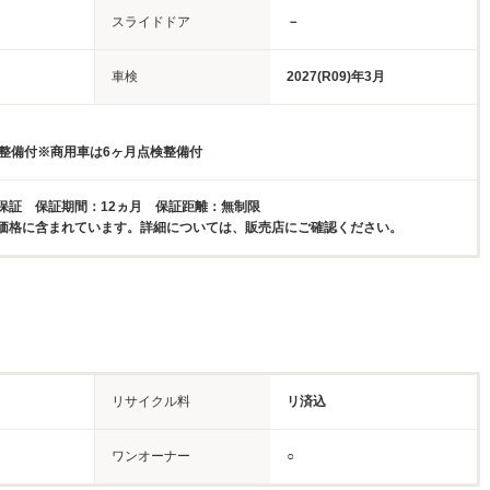
スライドドア
－
車検
2027(R09)年3月
検整備付※商用車は6ヶ月点検整備付
保証 保証期間：12ヵ月 保証距離：無制限
価格に含まれています。詳細については、販売店にご確認ください。
リサイクル料
リ済込
ワンオーナー
○