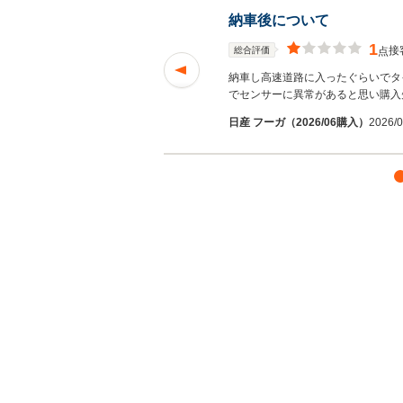
納車後について
1
接
総合評価
点
 納車もスムーズに終
納車し高速道路に入ったぐらいでタ
でセンサーに異常があると思い購入
日産 フーガ（2026/06購入）
2026/