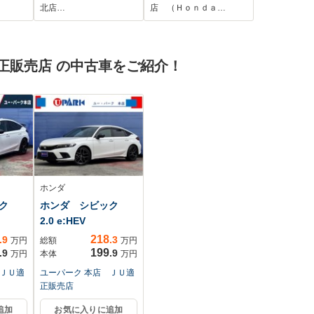
シン
234VFi) フルセグ
北店…
店 （Ｈｏｎｄａ…
ドライ
リアカメラ ETC
外前後
前後ドラレコ 衝突
ダ
軽減ブレーキ 両側
正販売店 の中古車をご紹介！
席シ
電動ドア シートヒ
ーター ウォークス
ルー
ホンダ
ック
ホンダ シビック
2.0 e:HEV
218
.9
.3
万円
総額
万円
199
.9
.9
万円
本体
万円
 ＪＵ適
ユーパーク 本店 ＪＵ適
正販売店
追加
お気に入りに追加