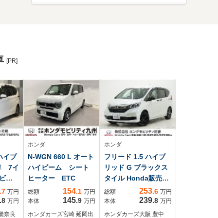
車
[PR]
ホンダ
ホンダ
 ハイブ
N-WGN 660 L オート
フリード 1.5 ハイブ
車 7イ
ハイビーム シート
リッド G ブラックス
ナビ
ヒーター ETC
タイル Honda販売店
D
全国保証2年 ワンオ
154
253
.7
.1
.6
万円
総額
万円
総額
万円
ジック
ーナー車 禁煙車 7
145
239
.8
.9
.8
万円
本体
万円
本体
万円
oth接
インチナビ(VXM-
畿奈良
ホンダカーズ宮崎 延岡出
ホンダカーズ大阪 豊中