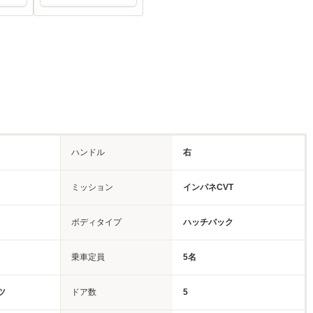
ハンドル
右
ミッション
インパネCVT
ボディタイプ
ハッチバック
乗車定員
5名
ツ
ドア数
5