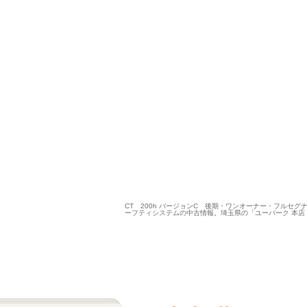
CT 200h バージョンC 後期・ワンオーナー・フルセ
ーフティシステムの中古情報。埼玉県の「ユーパーク 本