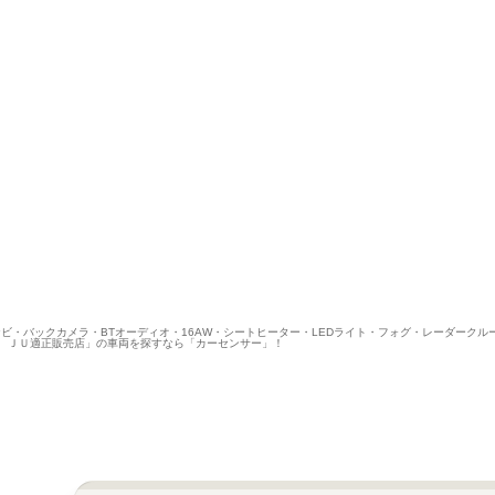
グナビ・バックカメラ・BTオーディオ・16AW・シートヒーター・LEDライト・フォグ・レーダーク
店 ＪＵ適正販売店」の車両を探すなら「カーセンサー」！