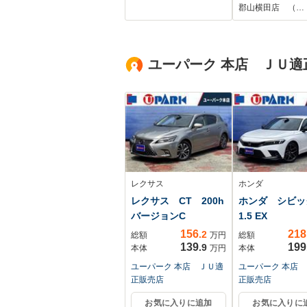
ワーバックドア
続 ホンダセン
郡山横田店 （…
LEDヘッドライト
グ LEDヘッ
ETC 禁煙車 オッ
ト ETC 社
トマンシート ウッ
ドライブレコー
ユーパーク 本店 ＪＵ適
ドコンビステアリン
ー 運転席助手
グ
ートヒーター
レクサス
ホンダ
レクサス CT 200h
ホンダ シビ
バージョンC
1.5 EX
156
218
.2
総額
万円
総額
139
199
.9
本体
万円
本体
ユーパーク 本店 ＪＵ適
ユーパーク 本店
正販売店
正販売店
お気に入りに追加
お気に入りに