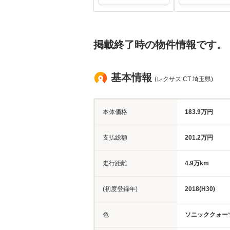
掲載終了時の物件情報です。
基本情報
(レクサス CT 埼玉県)
本体価格
183.9万円
支払総額
201.2万円
走行距離
4.9万km
(初度登録年)
2018(H30)
色
ソニッククォー