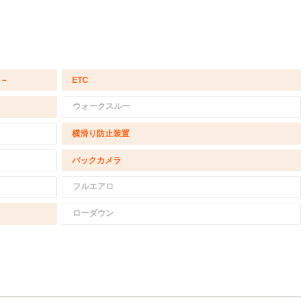
/－
ETC
ウォークスルー
横滑り防止装置
バックカメラ
フルエアロ
ローダウン