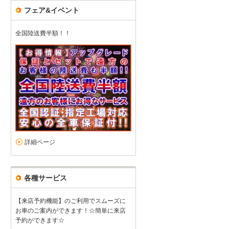
フェア&イベント
レクサス購入
3
3
3
3
接客：
雰囲気：
アフター：
品質：
総合評価
点
全国陸送費半額！！
購入希望の車について少し詳しく教えて欲しかったですタイヤに小さい
で買い替えた方がいいですなど、ユーパークさんででできるのであれ
レクサス GS（2026/02購入）
2026/03/02投稿
おにちゃんさん
詳細ページ
各種サービス
【来店予約機能】のご利用でスムーズに
お車のご案内ができます！☆簡単に来店
予約ができます☆