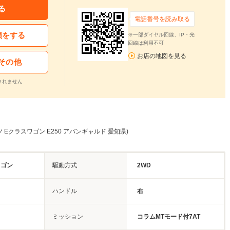
る
電話番号を読み取る
頼をする
※一部ダイヤル回線、IP・光
回線は利用不可
お店の地図を見る
その他
されません
 Eクラスワゴン E250 アバンギャルド 愛知県)
ワゴン
駆動方式
2WD
ハンドル
右
ミッション
コラムMTモード付7AT