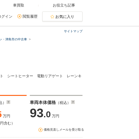
車買取
お役立ち記事
ログイン
閲覧履歴
お気に入り
サイトマップ
ン・津島市の中古車
シート シートヒーター 電動リアゲート レーンキ
車両本体価格
込）
（税込）
93
5
.0
万円
万円
万円含む）
価格見直しメールを受け取る