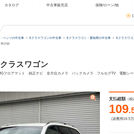
カタログ
中古車販売店
保険/ローン/他
・ベンツの中古車
Eクラスワゴンの中古車
Eクラスワゴン・愛知県の中古車
Eクラスワゴ
古車詳細
Eクラスワゴン
 AMGフロアマット 純正ナビ 全方位カメラ バックカメラ フルセグTV 電動
支払総額
（税
109
.
（諸費用16.5