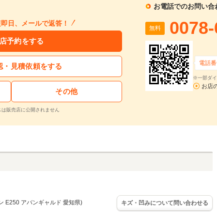
お電話でのお問い合
0078-
短即日、メールで返答！
無料
店予約をする
電話番
認・見積依頼をする
※一部ダイ
お店
その他
スは販売店に公開されません
 E250 アバンギャルド 愛知県)
キズ・凹みについて問い合わせる