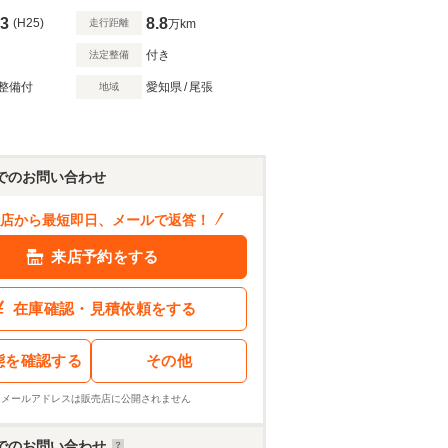
3
8.8
(H25)
走行距離
万km
付き
法定整備
整備付
愛知県
/
尾張
地域
でのお問い合わせ
店から最短即日、メールで返答！
来店予約をする
在庫確認・見積依頼をする
態を確認する
その他
※メールアドレスは販売店に公開されません
でのお問い合わせ