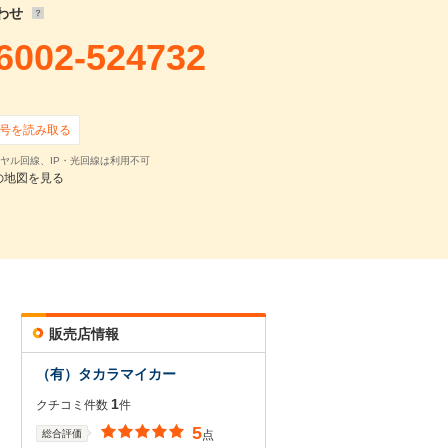
わせ
6002-524732
号を読み取る
ヤル回線、IP・光回線は利用不可
の地図を見る
販売店情報
（有）タカラマイカー
1
クチコミ件数
件
5
総合評価
点