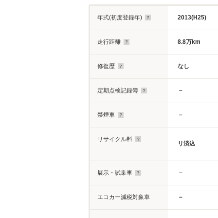
年式(初度登録年)
2013(H25)
走行距離
8.8万km
修復歴
なし
定期点検記録簿
－
禁煙車
－
リサイクル料
リ済込
展示・試乗車
－
エコカー減税対象車
－