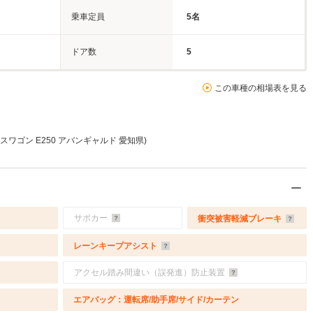
乗車定員
5名
ドア数
5
この車種の相場表を見る
スワゴン E250 アバンギャルド 愛知県)
サポカー
衝突被害軽減ブレーキ
レーンキープアシスト
アクセル踏み間違い（誤発進）防止装置
エアバッグ：運転席/助手席/サイド/カーテン