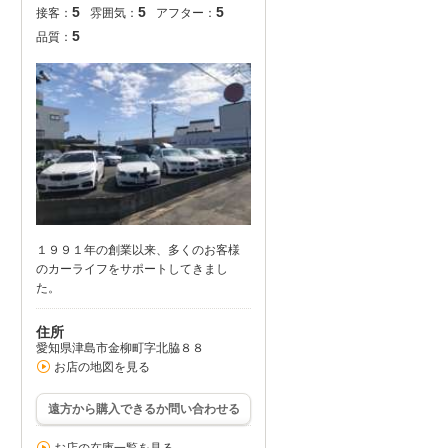
5
5
5
接客：
雰囲気：
アフター：
5
品質：
１９９１年の創業以来、多くのお客様
のカーライフをサポートしてきまし
た。
住所
愛知県津島市金柳町字北脇８８
お店の地図を見る
遠方から購入できるか問い合わせる