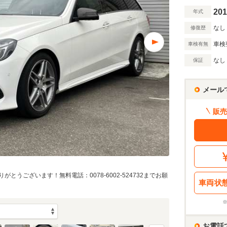
201
年式
なし
修復歴
車検
車検有無
なし
保証
メール
販売
とうございます！無料電話：0078-6002-524732までお願
車両状
お電話