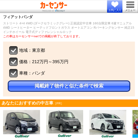
お気に入り
メニュー
フィアット
パンダ
ストリート 4×4 4WD (ダークセラミックグレー) 正規認定中古車 160台限定車 6速マニュアル
4WD シートヒーター ヒーテッドフロントガラス オートエアコン Rパーキングセンサー 純正15
インチホイール 電子式ディファレンシャルロック
この車はカーセンサーnetでの掲載が終了しております。
地域：東京都
価格：212万円～395万円
車種：パンダ
掲載終了物件と似た条件で検索
あなたにおすすめの中古車
［PR］