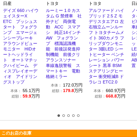
日産
トヨタ
トヨタ
日
デイズ 660 ハイウ
ルーミー 1.0 カス
アルファード ハイ
ノ
ェイスターX
タム G 禁煙車 社
ブリッド 2.5 Z モ
タ
ETC プッシュス
外ナビ 両側電
デリスタエアロ 左
ビ
タート フォグラ
動 ACC スマア
右独立ムーンルー
車
ンプ エマージェ
シ 純正14インチ
フ トヨタチームメ
シ
ンシーブレーキ
AW フォグラン
イト 360カメラ フ
レ
アラウンドビュー
プ 標識認識機
リップダウンモニ
ッ
モニター HIDオ
能 前後誤発進抑
ター 3眼LED シー
LE
ートヘッドライ
制機能 前後クリ
トヒーター ベンチ
続
ト オートマチッ
アランスソナー
レーション パワー
A
クハイビーム デ
車線逸脱警報 ス
シート 黒革 BSM
置
ィスプレイオーデ
マートキー 電動
ステアリングヒー
ィオ アイドリン
格納ミラー
ター 衝突軽減B ド
グストップ
ラレコ ETC2.0
172.0
万円
本体：
55.1
万円
179.8
万円
660.9
万円
本体：
総額：
本体：
59.9
万円
668.8
万円
総額：
総額：
このお店の在庫