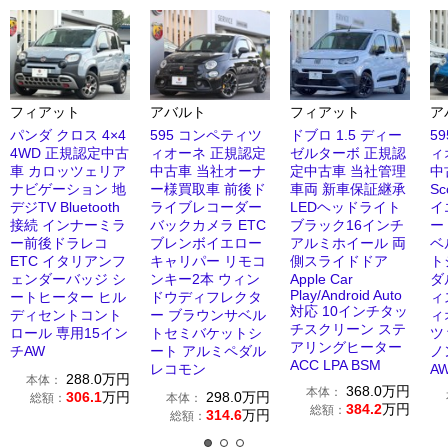
フィアット
アバルト
フィアット
ア
パンダ クロス 4×4
595 コンペティツ
ドブロ 1.5 ディー
5
4WD 正規認定中古
ィオーネ 正規認定
ゼルターボ 正規認
ィ
車 カロッツェリア
中古車 当社オーナ
定中古車 当社管理
中古
ナビゲーション 地
ー様買取車 前後ド
車両 新車保証継承
Sc
デジTV Bluetooth
ライブレコーダー
LEDヘッドライト
イ
接続 インナーミラ
バックカメラ ETC
ブラック16インチ
ー
ー前後ドラレコ
ブレンボイエロー
アルミホイール 両
ベ
ETC イタリアンフ
キャリパー リモコ
側スライドドア
ト
ェンダーバッジ シ
ンキー2本 ウィン
Apple Car
ダル
Play/Android Auto
ートヒーター ヒル
ドウディフレクタ
ィ
対応 10インチタッ
ディセントコント
ー ブラウンサベル
ィ
チスクリーン ステ
ロール 専用15イン
トセミバケットシ
ツ
アリングヒーター
チAW
ート アルミペダル
ノ
ACC LPA BSM
レコモン
A
288.0
万円
本体：
368.0
万円
本体：
306.1
万円
298.0
万円
総額：
本体：
384.2
万円
総額：
314.6
万円
総額：