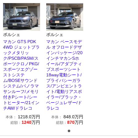
ポルシェ
ポルシェ
マカン GTS PDK
マカン ベースモデ
4WD ジェットブラ
ル オフロードデザ
ックメタリッ
インパッケージ/20
ク/PSCB/PASM/ス
インチマカンSホ
ポーツクロノPKG/
イール/アダプティ
スポーツエグゾー
ブスポーツシート
ストシステ
18way電動シート/
ム/BOSEサウンド
プライバシーガラ
システム/パノラマ
ス/アンビエントラ
サンルーフ/メモリ
イト/電動リアスポ
付きPシート/シー
イラー/ブラック・
トヒーター/21イン
ベージュレザー/ド
チAW/ドラレコ
ラレコ
1218.0
万円
848.0
万円
本体：
本体：
1240
万円
870
万円
総額：
総額：