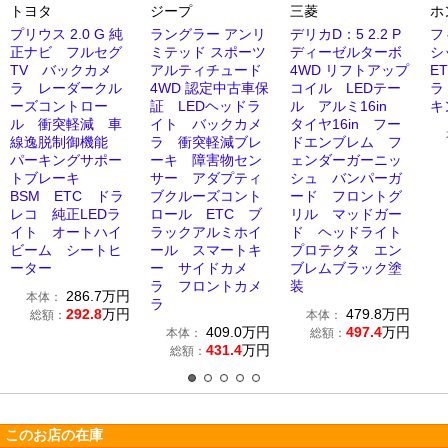
トヨタ
ジープ
三菱
ホ
プリウス 2.0 G 純
ラングラー アンリ
デリカD：5 2.2 P
フ
正ナビ フルセグ
ミテッド スポーツ
ディーゼルターボ
シ
TV バックカメ
アルティチュード
4WD リフトアップ
E
ラ レーダークル
4WD 認定中古車保
コイル LEDテー
ラ
ーズコントロー
証 LEDヘッドラ
ル アルミ16in
キ
ル 衝突軽減 車
イト バックカメ
タイヤ16in フー
線逸脱制御機能
ラ 衝突軽減ブレ
ドエンブレム フ
パーキングサポー
ーキ 障害物セン
ェンダーガーニッ
トブレーキ
サー アダプティ
シュ バンパーガ
BSM ETC ドラ
ブクルーズコント
ード フロントグ
レコ 純正LEDラ
ロール ETC ブ
リル マッドガー
イト オートハイ
ラックアルミホイ
ド ヘッドライト
ビーム シートヒ
ール スマートキ
プロテクタ エン
ーター
ー サイドカメ
ブレムブラック塗
ラ フロントカメ
装
286.7
万円
本体：
ラ
292.8
万円
479.8
万円
総額：
本体：
409.0
万円
497.4
万円
本体：
総額：
431.4
万円
総額：
このお店の在庫