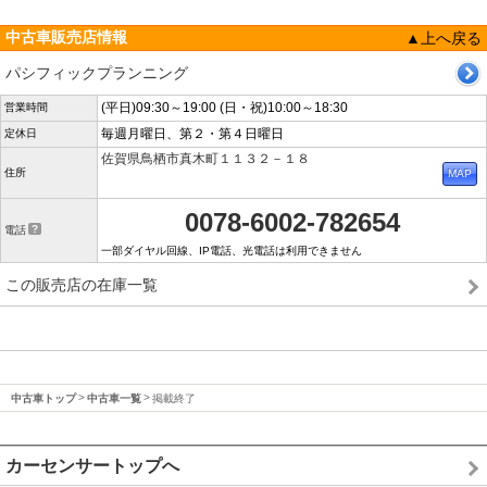
中古車販売店情報
▲上へ戻る
パシフィックプランニング
(平日)09:30～19:00 (日・祝)10:00～18:30
営業時間
毎週月曜日、第２・第４日曜日
定休日
佐賀県鳥栖市真木町１１３２－１８
住所
0078-6002-782654
電話
一部ダイヤル回線、IP電話、光電話は利用できません
この販売店の在庫一覧
中古車トップ
中古車一覧
掲載終了
カーセンサートップへ