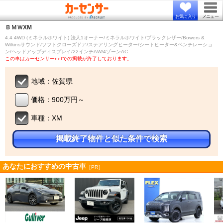
お気に入り
メニュー
ＢＭＷ
XM
4.4 4WD (ミネラルホワイト) 法人1オーナー/ミネラルホワイト/ブラックレザー/Bowers &
Wilkinsサウンド/ソフトクローズドア/ステアリングヒーター/シートヒーター&ベンチレーショ
ン/ヘッドアップディスプレイ/22インチAW/4ゾーンAC
この車はカーセンサーnetでの掲載が終了しております。
地域：佐賀県
価格：900万円～
車種：XM
掲載終了物件と似た条件で検索
あなたにおすすめの中古車
［PR］