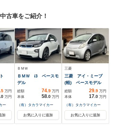
煙車/
ドライブレコーダー
転席
純正/ヘッドランプ
の中古車をご紹介！
LED
ＢＭＷ
三菱
ト
ＢＭＷ i3 ベースモ
三菱 アイ・ミーブ
デル
(軽) ベースモデル
74
29
.5
.9
.9
万円
総額
万円
総額
万円
58
17
.0
.0
.0
万円
本体
万円
本体
万円
カー
（有）タカラマイカー
（有）タカラマイカー
追加
お気に入りに追加
お気に入りに追加