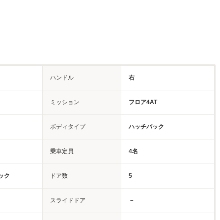
ハンドル
右
ミッション
フロア4AT
ボディタイプ
ハッチバック
乗車定員
4名
ック
ドア数
5
スライドドア
－