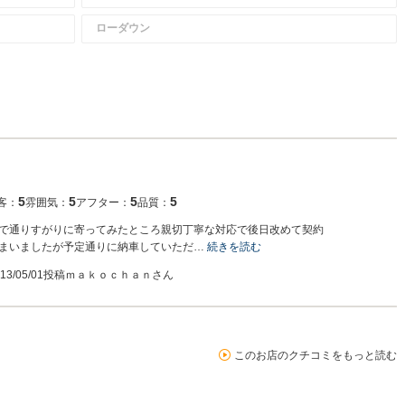
ローダウン
5
5
5
5
客：
雰囲気：
アフター：
品質：
で通りすがりに寄ってみたところ親切丁寧な対応で後日改めて契約
まいましたが予定通りに納車していただ…
続きを読む
013/05/01投稿
ｍａｋｏｃｈａｎさん
このお店のクチコミをもっと読む