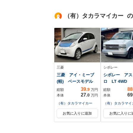
ライト オートハイ
ングストップ/禁
ビーム 電格ミラー
エアバッグ 運
（有）タカラマイカー 
三菱
シボレー
三菱 アイ・ミーブ
シボレー アス
(軽) ベースモデル
ロ LT 4WD
39
88
.9
総額
万円
総額
27
69
.0
本体
万円
本体
（有）タカラマイカー
（有）タカラマイ
お気に入りに追加
お気に入りに