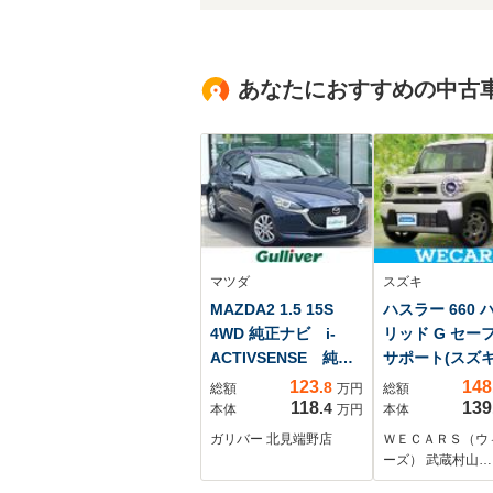
あなたにおすすめの中古
マツダ
スズキ
MAZDA2 1.5 15S
ハスラー 660 
4WD 純正ナビ i-
リッド G セー
ACTIVSENSE 純正
サポート(スズキ
エンジンスタータ
ートヒーター 運
123
148
.8
総額
万円
総額
ー Applecarplay
車線逸脱防止支
118
139
.4
本体
万円
本体
AndroidAuto バッ
ステム/ヘッド
ガリバー 北見端野店
ＷＥＣＡＲＳ（ウ
クカメラ 純正フ
LED/EBD付AB
ーズ） 武蔵村山…
ロアマット オート
り防止装置/ア