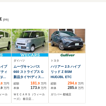
車
[PR]
ダイハツ
トヨタ
ハイブ
ムーヴキャンバス
ハリアー 2.5 ハイブ
フティ
660 ストライプス G
リッド Z BSM
)/シ
新品タイヤ/ディスプ
HUDJBL ETC
転席/
レイオーディオ9イン
181
294
.8
.9
.8
万円
総額
万円
総額
万円
援シ
チ/衝突安全装置/両側
173
285
.9
.9
.0
万円
本体
万円
本体
万円
ランプ
電動スライドドア/シ
ィーカ
ＷＥＣＡＲＳ（ウィーカ
ガリバー 都城店
S/横滑
ートヒーター/車線逸
ーズ） 春日店…
イドリ
脱防止支援システム/