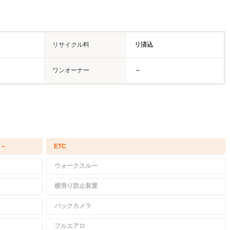
リサイクル料
リ済込
ワンオーナー
－
/－
ETC
ウォークスルー
横滑り防止装置
バックカメラ
フルエアロ