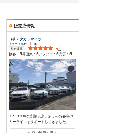
販売店情報
（有）タカラマイカー
1
クチコミ件数
件
5
総合評価
点
5
5
5
5
接客：
雰囲気：
アフター：
品質：
１９９１年の創業以来、多くのお客様の
カーライフをサポートしてきました。