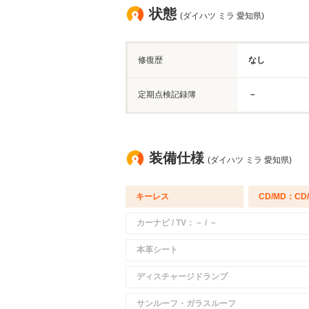
状態
(ダイハツ ミラ 愛知県)
修復歴
なし
定期点検記録簿
－
装備仕様
(ダイハツ ミラ 愛知県)
キーレス
CD/MD：CD
カーナビ / TV：－ / －
本革シート
ディスチャージドランプ
サンルーフ・ガラスルーフ