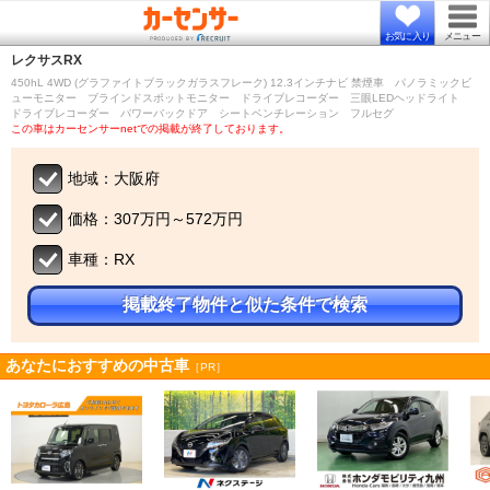
お気に入り
メニュー
レクサス
RX
450hL 4WD (グラファイトブラックガラスフレーク) 12.3インチナビ 禁煙車 パノラミックビ
ューモニター ブラインドスポットモニター ドライブレコーダー 三眼LEDヘッドライト
ドライブレコーダー パワーバックドア シートベンチレーション フルセグ
この車はカーセンサーnetでの掲載が終了しております。
地域：大阪府
価格：307万円～572万円
車種：RX
掲載終了物件と似た条件で検索
あなたにおすすめの中古車
［PR］