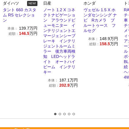
ダイハツ
日産
ホンダ
ト
NEW!
タント 660 カスタ
ノート 1.2 X コネ
ヴェゼル 1.5 X ホ
R
ム RS セレクショ
クトナビゲーショ
ンダセンシング ナ
チ
ン
ン アラウンドビ
ビ Rカメラ ブ
車
ューモニター イ
ルートゥース フ
チ
139.7
万円
本体：
ンテリジェントエ
ルセグ
メ
146.5
万円
総額：
マージェンシーブ
ィ
148.9
万円
本体：
レーキ インテリ
ア
158.5
万円
総額：
ジェントルームミ
ー
ラー 後方車両検
ル
知 LEDヘッドラ
ポ
イト オートハイ
B
ビーム インテリ
続
キー
ヘ
4
187.1
万円
本体：
202.9
万円
総額：