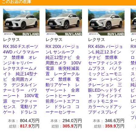
このお店の在庫
レクサス
レクサス
レクサス
レ
RX 350 Fスポーツ
RX 200t バージョ
RX 450h バージョ
R
4WD パノラマルー
ンL サンルーフ
ンL 純正12.3イン
ツ
フ 禁煙車 オレ
純正12型ナビ 全
チナビ 禁煙車
ロ
ンジキャリパー
周囲カメラ 100V
セーフティシステ
禁
レクサスチームメ
電源 衝突軽減装
ムプラス パノラ
ィ
イト 純正14型ナ
置 レーダークル
ミックビューモニ
ス
ビ 全周囲カメ
ーズ 禁煙車 電
ター シートベン
ビ
ラ デジタルイン
動リアゲート レ
チレーション 三
純
ナーミラー パワ
ザーシート 全席
眼LEDヘッドライ
ビ
ーシート 100V電
シートヒーター
ト ブラインドス
レ
源 セーフティー
前席シートエアコ
ポットモニター
L
センス 電動リア
ン ドラレコ コ
カラーヘッドアッ
シ
ゲート ドラレコ
ーナーセンサー
プディスプレイ
ッ
プ
804.4
万円
294.0
万円
346.6
万円
本体：
本体：
本体：
817.9
万円
305.9
万円
359.9
万円
総額：
総額：
総額：