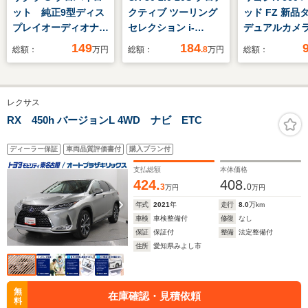
ット 純正9型ディス
クティブ ツーリング
ッド FZ 新品
プレイオーディオナ
セレクション i-
デュアルカメ
ビ 全方位カメラ レ
ACTIVSENSE 衝突軽
キサポート(スズ
149
184
総額：
万円
総額：
.8
万円
総額：
ーダークルーズコント
減 パワーバックドア
ートヒーター/
ロール シートヒータ
純正SDナビ 地デジTV
脱防止支援シス
ー バックカメラ コ
DVD CD Bluetooth
ヘッドランプ
レクサス
ーナーセンサー 純正
Apple CarPlay
LED/Bluetoo
アルミホイール LED
Android Auto 全方位
続/EBD付AB
RX 450h バージョンL 4WD ナビ ETC
ヘッドライト 充電ケ
モニター ドラレコ
防止装置
ーブルあり
(前後) 前席シートヒ
ディーラー保証
車両品質評価書付
購入プラン付
ーター 革巻きステア
支払総額
本体価格
リング ETC LEDヘ
424.
408.
3
0
万円
万円
ッドライト
年式
2021
年
走行
8.0
万km
車検
車検整備付
修復
なし
保証
保証付
整備
法定整備付
住所
愛知県みよし市
無
在庫確認・見積依頼
料