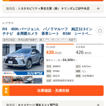
販売店：
トヨタモビリティ東名古屋（株） キリンダム三好中央店
レクサス
RX 450h バージョンL パノラマルーフ 純正12.3イン
チナビ 全周囲カメラ 茶革シート BSM シートベン
チレーション 3眼LEDヘッド 100V電源 ステアリング
販売店保証
車両品質評価書付
購入プラン付
オンライン相談可
ヒーター 電動リアゲート メモリー付きパワーシート
支払総額
本体価格
439.
426.
9
9
万円
万円
34,300
通常ローン
月々
円
年式
2020
年
走行
4.9
万km
車検
'27/01
修復
なし
保証
保証付
整備
法定整備付
住所
福岡県福岡市博多区
無
在庫確認・見積依頼
料
販売店：
ネクステージ 博多ＳＵＶ専門店