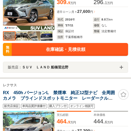
309.
296.
9
1
万円
万円
27,600
通常ローン
月々
円
年式
2016
年
走行
8.0
万km
車検
'27/11
修復
なし
保証
保証付
整備
法定整備付
住所
千葉県船橋市
無
在庫確認・見積依頼
料
販売店：
ＳＵＶ ＬＡＮＤ 船橋習志野
レクサス
RX 450h バージョンL 禁煙車 純正12型ナビ 全周囲
カメラ ブラインドスポットモニター レーダークルー
ズ ベージュ革 シートベンチレーション 三眼LEDヘ
販売店保証
車両品質評価書付
購入プラン付
オンライン相談可
ッド 電動リアゲート HUD ETC 純正20インチアル
ミ
支払総額
本体価格
464.
444.
9
6
万円
万円
37,200