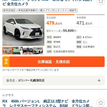
ビ 全方位カメラ
販売店保証
車両品質評価書付
購入プラン付
オンライン相談可
支払総額
本体価格
479.
471.
8
8
万円
万円
55,600
通常ローン
月々
円
年式
2020
年
走行
6.1
万km
車検
'27/05
修復
なし
保証
保証付
整備
法定整備付
住所
北海道札幌市清田区
無
在庫確認・見積依頼
料
カーセンサーアフター保証がBプランに付いています
販売店：
ガリバー 札幌清田店
レクサス
RX 450h バージョンL 純正12.3型ナビ 全方位カメ
ラ レクサスセーフティシステム BSM ドラレコ前