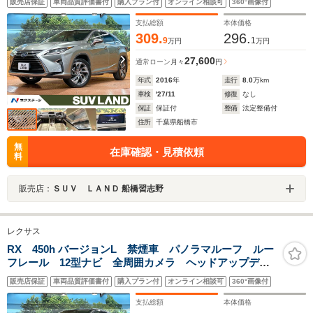
販売店保証
車両品質評価書付
購入プラン付
オンライン相談可
360°画像付
チアルミ 白革シート シートベンチレーション
AC100V電源
支払総額
本体価格
309.
296.
9
1
万円
万円
27,600
通常ローン
月々
円
年式
2016
年
走行
8.0
万km
車検
'27/11
修復
なし
保証
保証付
整備
法定整備付
住所
千葉県船橋市
無
在庫確認・見積依頼
料
販売店：
ＳＵＶ ＬＡＮＤ 船橋習志野
レクサス
RX 450h バージョンL 禁煙車 パノラマルーフ ルー
フレール 12型ナビ 全周囲カメラ ヘッドアップディ
スプレイ ブラインドスポットモニター 純正OP20イン
販売店保証
車両品質評価書付
購入プラン付
オンライン相談可
360°画像付
チアルミ 白革シート シートベンチレーション
AC100V電源
支払総額
本体価格