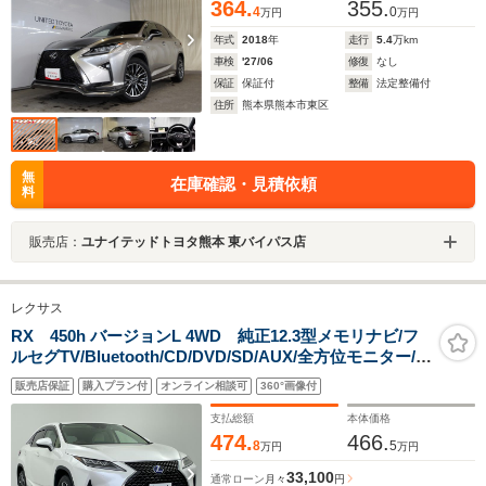
364.
355.
4
0
万円
万円
年式
2018
年
走行
5.4
万km
車検
'27/06
修復
なし
保証
保証付
整備
法定整備付
住所
熊本県熊本市東区
無
在庫確認・見積依頼
料
販売店：
ユナイテッドトヨタ熊本 東バイパス店
レクサス
RX 450h バージョンL 4WD 純正12.3型メモリナビ/フ
ルセグTV/Bluetooth/CD/DVD/SD/AUX/全方位モニター/バ
ックカメラ/ドライブレコーダー/パワーシート/電動リアゲ
販売店保証
購入プラン付
オンライン相談可
360°画像付
ート/ステアリングヒーター/禁煙車
支払総額
本体価格
474.
466.
8
5
万円
万円
33,100
通常ローン
月々
円