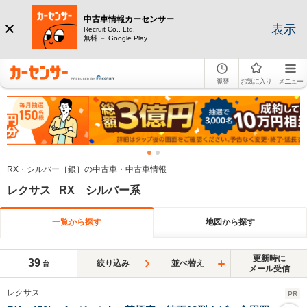
中古車情報カーセンサー
表示
Recruit Co., Ltd.
無料 － Google Play
履歴
お気に入り
メニュー
RX・シルバー［銀］の中古車・中古車情報
レクサス RX シルバー系
一覧から探す
地図から探す
更新時に
39
絞り込み
並べ替え
台
メール受信
レクサス
PR