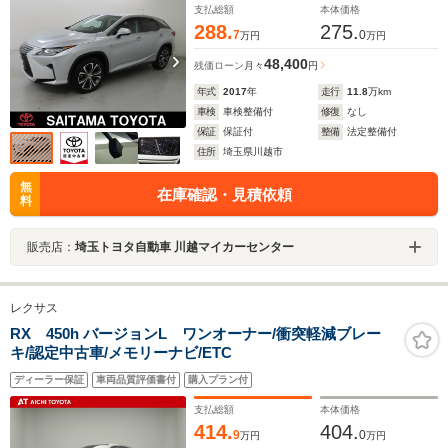
支払総額
本体価格
288.
275.
7
0
万円
万円
48,400
残価ローン
月々
円
年式
2017
年
走行
11.8
万km
車検
車検整備付
修復
なし
保証
保証付
整備
法定整備付
住所
埼玉県川越市
無
在庫確認・見積依頼
料
販売店：
埼玉トヨタ自動車 川越マイカーセンター
レクサス
RX 450h バージョンL ワンオーナー/衝突軽減ブレー
キ/認定中古車/メモリーナビ/ETC
ディーラー保証
車両品質評価書付
購入プラン付
支払総額
本体価格
414.
404.
9
0
万円
万円