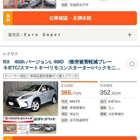
住所
茨城県水戸市
無
在庫確認・見積依頼
料
販売店：
Ｅｕｒｏ Ｄｅｐｏｔ
レクサス
RX 450h バージョンL 4WD /衝突被害軽減ブレー
キ/ETC/スマートキー/リモコンスターター/バックモニタ
ー/全周囲カメラ/ナビ/フルセグTV/ワンオーナー
ディーラー保証
車両品質評価書付
購入プラン付
支払総額
本体価格
365.
352.
7
0
万円
万円
年式
2017
年
走行
4.9
万km
車検
車検整備付
修復
なし
保証
保証付
整備
法定整備付
住所
岩手県盛岡市