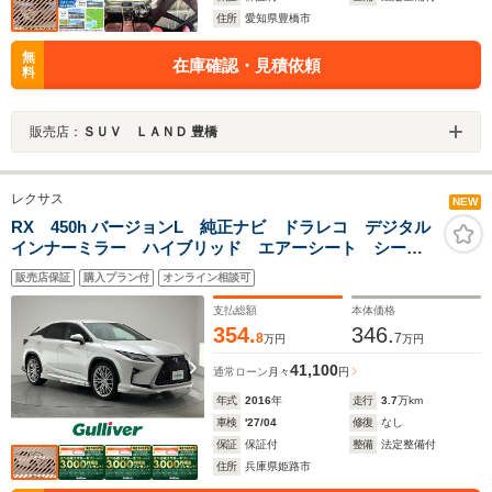
住所
愛知県豊橋市
無
在庫確認・見積依頼
料
販売店：
ＳＵＶ ＬＡＮＤ 豊橋
レクサス
NEW
RX 450h バージョンL 純正ナビ ドラレコ デジタル
インナーミラー ハイブリッド エアーシート シート
ヒーター 電動リアゲート 全方位カメラ レザーシー
販売店保証
購入プラン付
オンライン相談可
ト コーナーセンサー 衝突軽減システム ステアリン
グヒーター ETC
支払総額
本体価格
354.
346.
8
7
万円
万円
41,100
通常ローン
月々
円
年式
2016
年
走行
3.7
万km
車検
'27/04
修復
なし
保証
保証付
整備
法定整備付
住所
兵庫県姫路市