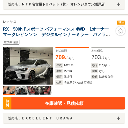
販売店：
ＮＴＰ名古屋トヨペット（株） オレンジタウン瀬戸店
レクサス
NEW
RX 500h Fスポーツ パフォーマンス 4WD 1オーナー
マークレビンソン デジタルインナーミラー パノラマ
ルーフ ダークローズ内装 純正21AW オレンジキャリ
販売店保証
パー HUD 360°カメラ シートヒーター/クーラー
純正ナビ TV
支払総額
本体価格
709.
703.
8
7
万円
万円
年式
2024
年
走行
2.5
万km
車検
'27/06
修復
なし
保証
保証付
整備
法定整備付
住所
埼玉県さいたま市桜区
無
在庫確認・見積依頼
料
販売店：
ＥＸＣＥＬＬＥＮＴ ＵＲＡＷＡ