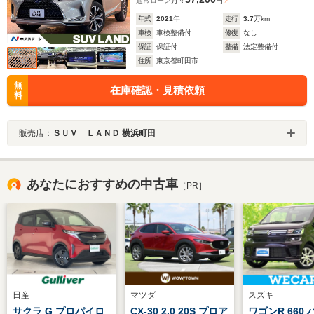
通常ローン
月々
円
年式
2021
年
走行
3.7
万km
車検
車検整備付
修復
なし
保証
保証付
整備
法定整備付
住所
東京都町田市
無
在庫確認・見積依頼
料
販売店：
ＳＵＶ ＬＡＮＤ 横浜町田
あなたにおすすめの中古車
［PR］
日産
マツダ
スズキ
サクラ G プロパイロ
CX-30 2.0 20S プロア
ワゴンR 660