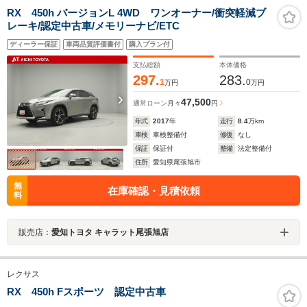
RX 450h バージョンL 4WD ワンオーナー/衝突軽減ブ
レーキ/認定中古車/メモリーナビ/ETC
ディーラー保証
車両品質評価書付
購入プラン付
支払総額
本体価格
297.
283.
1
0
万円
万円
47,500
通常ローン
月々
円
年式
2017
年
走行
8.4
万km
車検
車検整備付
修復
なし
保証
保証付
整備
法定整備付
住所
愛知県尾張旭市
無
在庫確認・見積依頼
料
販売店：
愛知トヨタ キャラット尾張旭店
レクサス
RX 450h Fスポーツ 認定中古車