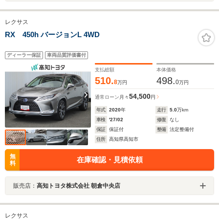
レクサス
RX 450h バージョンL 4WD
ディーラー保証
車両品質評価書付
支払総額
本体価格
510.
498.
8
0
万円
万円
54,500
通常ローン
月々
円
年式
2020
年
走行
5.0
万km
車検
'27/02
修復
なし
保証
保証付
整備
法定整備付
住所
高知県高知市
無
在庫確認・見積依頼
料
販売店：
高知トヨタ株式会社 朝倉中央店
レクサス