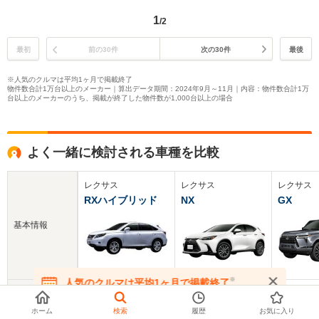
1
/2
最初
前の30件
次の30件
最後
※人気のクルマは平均1ヶ月で掲載終了
物件数合計1万台以上のメーカー｜算出データ期間：2024年9月～11月｜内容：物件数合計1万
台以上のメーカーのうち、掲載が終了した物件数が1,000台以上の場合
よく一緒に検討される車種を比較
レクサス
レクサス
レクサス
RXハイブリッド
NX
GX
基本情報
※
人気のクルマは平均1ヶ月で掲載終了
新車価格
545～695.3万円
455～772.5万円
1195～1
在庫が無くなる前にお問い合わせください
ホーム
検索
履歴
お気に入り