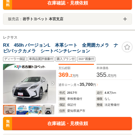
無
在庫確認・見積依頼
料
販売店：
岩手トヨペット 本宮支店
レクサス
RX 450h バージョンL 本革シート 全周囲カメラ ナ
ビ/バックカメラ シートベンチレーション
ディーラー保証
車両品質評価書付
購入プラン付
360°画像付
支払総額
本体価格
369.
355.
2
0
万円
万円
35,700
通常ローン
月々
円
年式
2017
年
走行
4.8
万km
車検
車検整備付
修復
なし
保証
保証付
整備
法定整備付
住所
愛知県瀬戸市
無
在庫確認・見積依頼
料