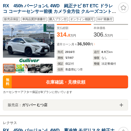
RX 450h バージョンL 4WD 純正ナビ BT ETC ドラレ
コ コーナーセンサー前後 カメラ全方位 クルーズコントロ
ール スペアキー 横滑り防止 盗難防止 オートライト オー
販売店保証
車両品質評価書付
購入プラン付
オンライン相談可
360°画像付
トマチックハイビーム
支払総額
本体価格
314.
306.
8
5
万円
万円
36,500
通常ローン
月々
円
年式
2016
年
走行
8.9
万km
車検
'27/07
修復
なし
保証
保証付
整備
法定整備付
住所
青森県むつ市
無
在庫確認・見積依頼
料
カーセンサーアフター保証がBプランに付いています
販売店：
ガリバー むつ店
レクサス
RX 450h バージョンL 4WD 寒冷地 モデリスタ 純正ナ