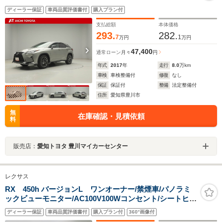
ディーラー保証
車両品質評価書付
購入プラン付
支払総額
本体価格
293.
282.
7
1
万円
万円
47,400
通常ローン
月々
円
年式
2017
年
走行
8.0
万km
車検
車検整備付
修復
なし
保証
保証付
整備
法定整備付
住所
愛知県豊川市
無
在庫確認・見積依頼
料
販売店：
愛知トヨタ 豊川マイカーセンター
レクサス
RX 450h バージョンL ワンオーナー/禁煙車/パノラミ
ックビューモニター/AC100V100Wコンセント/シートヒー
ター/シートベンチレーション/CD・DVDBlu-ray再生/パワ
ディーラー保証
車両品質評価書付
購入プラン付
360°画像付
ーバックドア