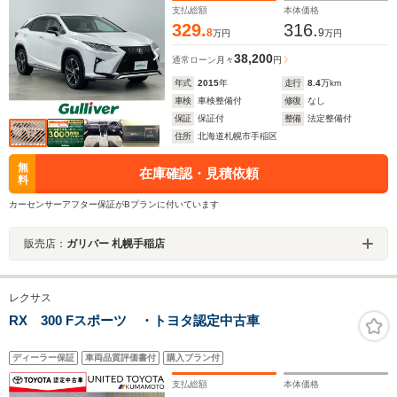
ニター・純正ドレコ
支払総額
本体価格
329.
316.
8
9
万円
万円
38,200
通常ローン
月々
円
年式
2015
年
走行
8.4
万km
車検
車検整備付
修復
なし
保証
保証付
整備
法定整備付
住所
北海道札幌市手稲区
無
在庫確認・見積依頼
料
カーセンサーアフター保証がBプランに付いています
販売店：
ガリバー 札幌手稲店
レクサス
RX 300 Fスポーツ ・トヨタ認定中古車
ディーラー保証
車両品質評価書付
購入プラン付
支払総額
本体価格