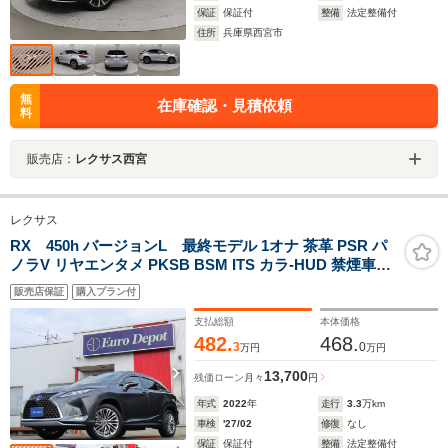
保証
保証付
整備
法定整備付
住所
兵庫県西宮市
無
在庫確認・見積依頼
料
販売店：
レクサス西宮
レクサス
RX 450h バージョンL 最終モデル 1オナ 茶革 PSR パ
ノラV リヤエンタメ PKSB BSM ITS カラ-HUD 禁煙車
TVジャンパ 後席電動&ヒータ AC100W ルーフR TZDレコ
販売店保証
購入プラン付
3眼LED OP20AW
支払総額
本体価格
482.
468.
3
0
万円
万円
13,700
残価ローン
月々
円
年式
2022
年
走行
3.3
万km
車検
'27/02
修復
なし
保証
保証付
整備
法定整備付