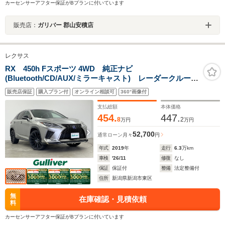
カーセンサーアフター保証がBプランに付いています
販売店：
ガリバー 郡山安積店
レクサス
RX 450h Fスポーツ 4WD 純正ナビ
(Bluetooth/CD/AUX/ミラーキャスト) レーダークルーズ
コントロール ブラインドスポットモニター レーンキ
販売店保証
購入プラン付
オンライン相談可
360°画像付
ープアシスト 電動格納ミラー パドルシフト ヘッド
アップディスプレイ
支払総額
本体価格
454.
447.
8
2
万円
万円
52,700
通常ローン
月々
円
年式
2019
年
走行
6.3
万km
車検
'26/11
修復
なし
保証
保証付
整備
法定整備付
住所
新潟県新潟市東区
無
在庫確認・見積依頼
料
カーセンサーアフター保証がBプランに付いています