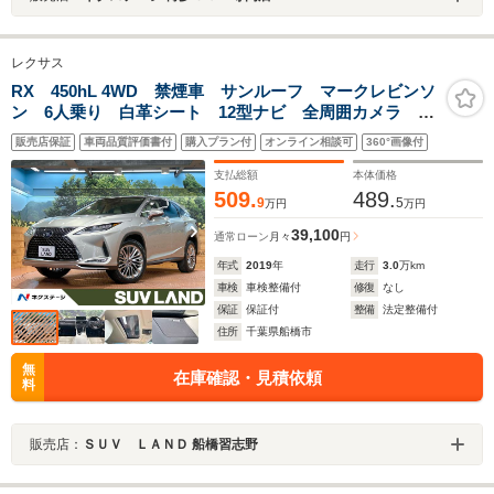
レクサス
RX 450hL 4WD 禁煙車 サンルーフ マークレビンソ
ン 6人乗り 白革シート 12型ナビ 全周囲カメラ ブ
ラインドスポットモニター シートベンチレーション
販売店保証
車両品質評価書付
購入プラン付
オンライン相談可
360°画像付
ヘッドアップディスプレイ レーダークルーズ AC100V
支払総額
本体価格
509.
489.
9
5
万円
万円
39,100
通常ローン
月々
円
年式
2019
年
走行
3.0
万km
車検
車検整備付
修復
なし
保証
保証付
整備
法定整備付
住所
千葉県船橋市
無
在庫確認・見積依頼
料
販売店：
ＳＵＶ ＬＡＮＤ 船橋習志野