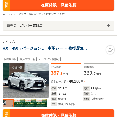
無
在庫確認・見積依頼
料
カーセンサーアフター保証がBプランに付いています
販売店：
ガリバー 姫路店
レクサス
RX 450h バージョンL 本革シート 修復歴無し
販売店保証
購入プラン付
オンライン相談可
支払総額
本体価格
397.
389.
8
7
万円
万円
46,100
通常ローン
月々
円
年式
2018
年
走行
2.8
万km
車検
'27/02
修復
なし
保証
保証付
整備
法定整備付
住所
神奈川県座間市
無
在庫確認・見積依頼