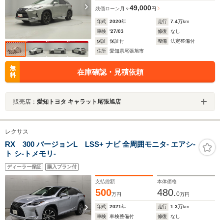
49,000
残価ローン
月々
円
年式
2020
年
走行
7.4
万km
車検
'27/03
修復
なし
保証
保証付
整備
法定整備付
住所
愛知県尾張旭市
無
在庫確認・見積依頼
料
販売店：
愛知トヨタ キャラット尾張旭店
レクサス
RX 300 バージョンL LSS+ ナビ 全周囲モニタ- エアシ-
ト シ-トメモリ-
ディーラー保証
購入プラン付
支払総額
本体価格
500
480.
0
万円
万円
年式
2021
年
走行
1.3
万km
車検
車検整備付
修復
なし