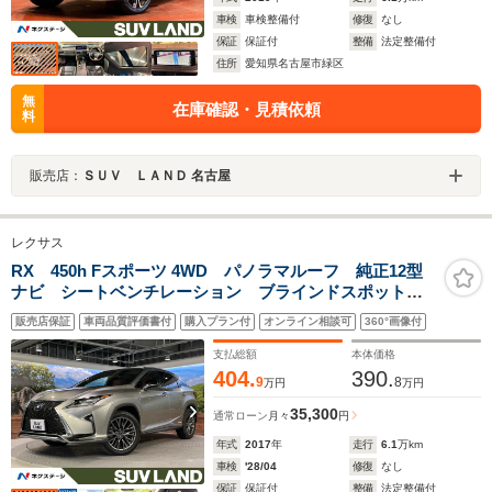
車検
車検整備付
修復
なし
保証
保証付
整備
法定整備付
住所
愛知県名古屋市緑区
無
在庫確認・見積依頼
料
販売店：
ＳＵＶ ＬＡＮＤ 名古屋
レクサス
RX 450h Fスポーツ 4WD パノラマルーフ 純正12型
ナビ シートベンチレーション ブラインドスポットモ
ニター 後席シートヒーター 赤革シート 三眼LED
販売店保証
車両品質評価書付
購入プラン付
オンライン相談可
360°画像付
電動リアゲート クリアランスソナー 100V電源
支払総額
本体価格
404.
390.
9
8
万円
万円
35,300
通常ローン
月々
円
年式
2017
年
走行
6.1
万km
車検
'28/04
修復
なし
保証
保証付
整備
法定整備付