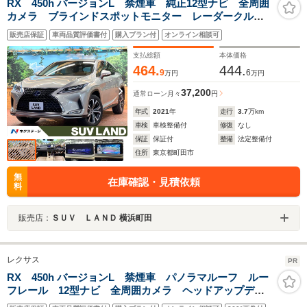
RX 450h バージョンL 禁煙車 純正12型ナビ 全周囲
カメラ ブラインドスポットモニター レーダークルー
ズ ベージュ革 シートベンチレーション 三眼LEDヘ
販売店保証
車両品質評価書付
購入プラン付
オンライン相談可
ッド 電動リアゲート HUD ETC 純正20インチアル
ミ
支払総額
本体価格
464.
444.
9
6
万円
万円
37,200
通常ローン
月々
円
年式
2021
年
走行
3.7
万km
車検
車検整備付
修復
なし
保証
保証付
整備
法定整備付
住所
東京都町田市
無
在庫確認・見積依頼
料
販売店：
ＳＵＶ ＬＡＮＤ 横浜町田
レクサス
PR
RX 450h バージョンL 禁煙車 パノラマルーフ ルー
フレール 12型ナビ 全周囲カメラ ヘッドアップディ
スプレイ ブラインドスポットモニター 純正OP20イン