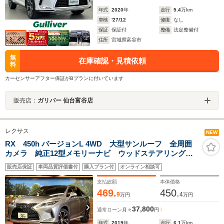
年式
2020
年
走行
5.4
万km
車検
'27/12
修復
なし
保証
保証付
整備
法定整備付
住所
宮城県富谷市
無
在庫確認・見積依頼
料
カーセンサーアフター保証がBプランに付いています
販売店：
ガリバー 仙台富谷店
レクサス
NEW
RX 450h バージョンL 4WD 大型サンルーフ 全周囲
カメラ 純正12型メモリーナビ ウッドステアリング
ステアリングヒーター レーダークルーズコントロー
販売店保証
車両品質評価書付
購入プラン付
オンライン相談可
ル ヘッドアップディスプレイ ドライブレコーダー
パワーバックドア
支払総額
本体価格
469.
450.
9
4
万円
万円
37,800
通常ローン
月々
円
年式
2019
年
走行
6.1
万km