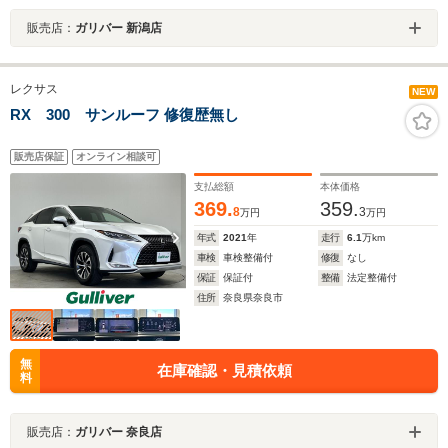
販売店：
ガリバー 新潟店
レクサス
NEW
RX 300 サンルーフ 修復歴無し
販売店保証
オンライン相談可
支払総額
本体価格
369.
359.
8
3
万円
万円
年式
2021
年
走行
6.1
万km
車検
車検整備付
修復
なし
保証
保証付
整備
法定整備付
住所
奈良県奈良市
無
在庫確認・見積依頼
料
販売店：
ガリバー 奈良店