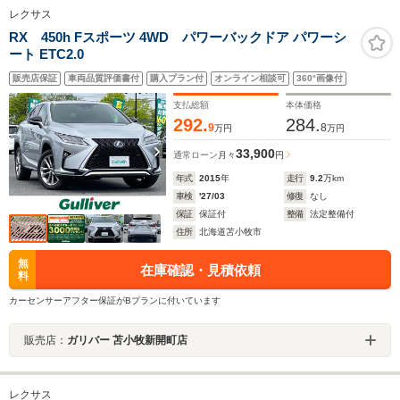
レクサス
RX 450h Fスポーツ 4WD パワーバックドア パワーシ
ート ETC2.0
販売店保証
車両品質評価書付
購入プラン付
オンライン相談可
360°画像付
支払総額
本体価格
292.
284.
9
8
万円
万円
33,900
通常ローン
月々
円
年式
2015
年
走行
9.2
万km
車検
'27/03
修復
なし
保証
保証付
整備
法定整備付
住所
北海道苫小牧市
無
在庫確認・見積依頼
料
カーセンサーアフター保証がBプランに付いています
販売店：
ガリバー 苫小牧新開町店
レクサス