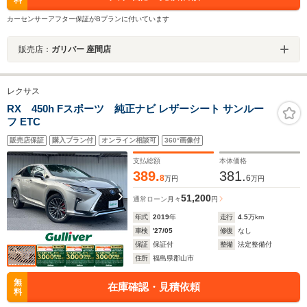
料
カーセンサーアフター保証がBプランに付いています
販売店：
ガリバー 座間店
レクサス
RX 450h Fスポーツ 純正ナビ レザーシート サンルー
フ ETC
販売店保証
購入プラン付
オンライン相談可
360°画像付
支払総額
本体価格
389.
381.
8
6
万円
万円
51,200
通常ローン
月々
円
年式
2019
年
走行
4.5
万km
車検
'27/05
修復
なし
保証
保証付
整備
法定整備付
住所
福島県郡山市
無
在庫確認・見積依頼
料