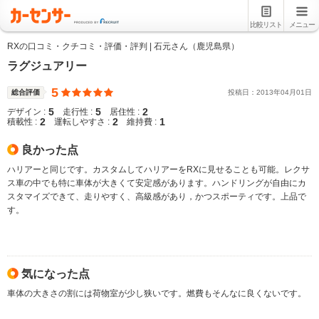
比較リスト
メニュー
RXの口コミ・クチコミ・評価・評判 | 石元さん（鹿児島県）
ラグジュアリー
5
総合評価
投稿日：
2013
年
04
月
01
日
5
5
2
デザイン :
走行性 :
居住性 :
2
2
1
積載性 :
運転しやすさ :
維持費 :
良かった点
ハリアーと同じです。カスタムしてハリアーをRXに見せることも可能。レクサ
ス車の中でも特に車体が大きくて安定感があります。ハンドリングが自由にカ
スタマイズできて、走りやすく、高級感があり，かつスポーティです。上品で
す。
気になった点
車体の大きさの割には荷物室が少し狭いです。燃費もそんなに良くないです。