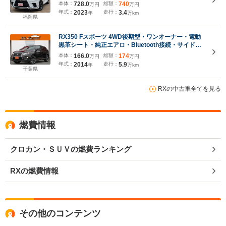
ックビューモニター AppleCarPlay 全席シートヒ
本体：
728.0
総額：
740
万円
万円
ーター&ベンチレーション デジタルインナーミラ
年式：
2023
走行：
3.4
年
万km
ー パワーバックドア 純正ドラレコ 20inchAW
福岡県
RX350 Fスポーツ 4WD後期型・ワンオーナー・電動
黒革シート・純正エアロ・Bluetooth接続・サイド&
バックカメラ・クルコン・ドラレコ・スマートキー・
本体：
166.0
総額：
174
万円
万円
HDDナビ・フルセグ・LEDヘッドライト・電動バッ
年式：
2014
走行：
5.9
年
万km
クドア・純正19inAW・ETC
千葉県
RXの中古車全てを見る
燃費情報
クロカン・ＳＵＶの燃費ランキング
RXの燃費情報
その他のコンテンツ