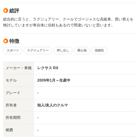
総評
総合的に言うと、ラグジュアリー、クールでゴージャスな高級車。買い替えを
検討していますが車自体に信頼もあるので間違いないと思います。
特徴
スポーツ
ラグジュアリー
押し出し
乗心地
信頼性
メーカー・車種
レクサス RX
モデル
2009年1月～生産中
グレード
-
所有者
知人/友人のクルマ
所有期間
-
燃費
-