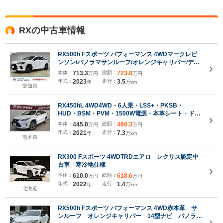
RXの中古車情報
RX500h Fスポーツ パフォーマンス 4WDマークレビ
ンソン/パノラマサンルーフ/オレンジキャリパー/デジ
タルインナーミラー/ブラインドスポットモニター/シ
本体：
713.3
総額：
723.8
万円
万円
ートクーラー/シートヒーター/三眼LEDヘッドライト/
年式：
2023
走行：
3.5
年
万km
ヘッドアップディスプレイ/パワーシート
愛知県
RX450hL 4WD4WD・6人乗・LSS+・PKSB・
HUD・BSM・PVM・1500W電源・本革シート・ドラ
レコ前後・ETC2.0・ワイヤレス充電器・20AW・カー
本体：
445.0
総額：
460.3
万円
万円
ドキー・パワーバックドア・ステアリングヒーター・
年式：
2021
走行：
7.3
年
万km
ワンオーナー車・中古車ハイブリッド保証付
熊本県
RX300 Fスポーツ 4WDTRDエアロ レクサス認定中
古車 寒冷地仕様
本体：
610.0
総額：
618.6
万円
万円
年式：
2022
走行：
1.4
年
万km
北海道
RX500h Fスポーツ パフォーマンス 4WD赤本革 サ
ンルーフ オレンジキャリパー 14型ナビ パノラミ