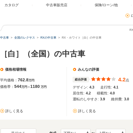
カタログ
中古車販売店
保険/ローン/他
R
中古車
全国のレクサス
RXの中古車
RX・ホワイト［白］の中古車
ト［白］（全国）の中古車
価格相場情報
みんなの評価
4.2
762.8
総合評価
平均価格：
点
万円
544
1180
価格帯：
万円～
万円
デザイン:
4.3
走行性:
4.1
居住性:
4.2
積載性:
4.0
運転のしやすさ:
3.9
維持費:
3.0
詳しく見る
詳しく見る