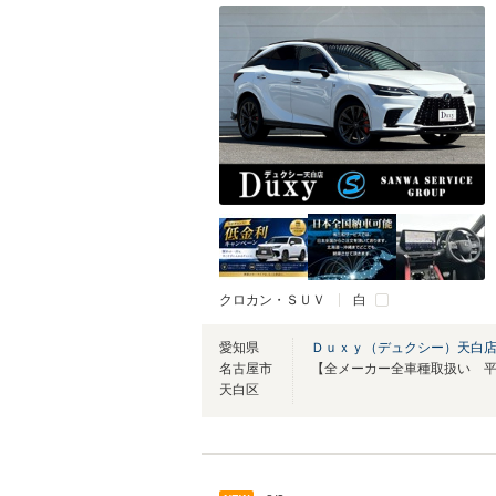
クロカン・ＳＵＶ
白
愛知県
Ｄｕｘｙ（デュクシー）天白
名古屋市
天白区