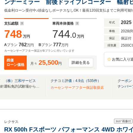
ンナーミラー 前後ドライブレコーダー 輻射
ク(自動駐車) ヘッドアップディスプレイ 電
ンチレーション
2025
年式
支払総額
車両本体価格
748
744
2028(
車検
.0
万円
万円
保証付
保証
762
777
A
プラン
B
プラン
万円
万円
2500C
排気量
カーセンサーアフター保証がBプランに付いています
お気に入り
残価
25,500
詳細を見る
月々
円
ローン価格
店 （株）三和サービス
クチコミ評価：
4.9
点（
535
件）
クーポン
【全メーカー全車種取扱い 平針運転免許試験場から5分！】
ナンバー
カーセンサーアフター保証取扱店
360°
画像付
レクサス
RX 500h Fスポーツ パフォーマンス 4WD 