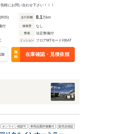
お気軽にお問い合わせ下さい！！！
8.1
(R05)
万km
走行距離
備付
なし
修復歴
法定整備付
整備
C
フロアMTモード付6AT
ミッション
無
在庫確認・見積依頼
追加
料
オンライン相談可
車両品質評価書付
販売店保証