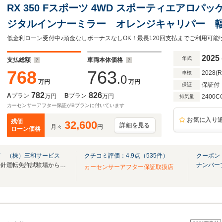
RX 350 Fスポーツ 4WD スポーティエアロ
ジタルインナーミラー オレンジキャリパー 
ライニング+シートヒーター+ベンチレーション
正21AW レッド内装
2025
年式
支払総額
車両本体価格
768
763
2028(
車検
.0
万円
万円
保証付
保証
782
826
A
プラン
B
プラン
万円
万円
2400C
排気量
カーセンサーアフター保証がBプランに付いています
お気に入り
残価
32,600
詳細を見る
月々
円
ローン価格
店 （株）三和サービス
クチコミ評価：
4.9
点（
535
件）
クーポン
【全メーカー全車種取扱い 平針運転免許試験場から5分！】
ナンバー
カーセンサーアフター保証取扱店