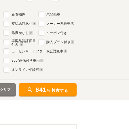
新着物件
未登録車
支払総額あり
メーカー系販売店
修復歴なし
クーポン付き
車両品質評価書
購入プラン付き
付き
カーセンサーアフター保証対象車
360
°画像付き車両
オンライン相談可
641
をクリア
台 検索する