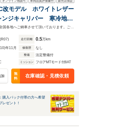
オンライン相談可
車両品質評価書付
販売店保証
! MC改モデル ホワイトレザー
レンジキャリパー 寒冷地仕
ビゲーション 空気圧センサ
低金利ローン受付中♪頭金なしボーナスなしOK！最長120回支払までご利用可能!全国各地へご納車させて頂いております。ご自宅まで納車致しますのでお気軽にお問い合わせ下さい。
0.5
(R07)
万km
走行距離
R10)年11月
なし
修復歴
法定整備付
整備
C
フロアMTモード付8AT
ミッション
無
在庫確認・見積依頼
追加
料
：購入パック付帯の方へ希望
プレゼント！