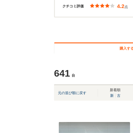
4.2
クチコミ評価
点
購入す
641
台
新着順
元の並び順に戻す
新
古