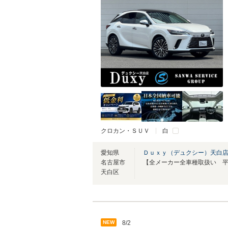
クロカン・ＳＵＶ
白
愛知県
Ｄｕｘｙ（デュクシー）天白
名古屋市
天白区
NEW
8/2