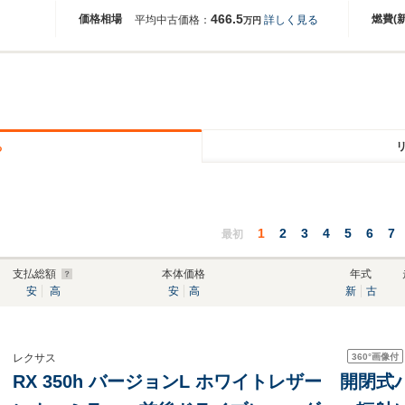
466.5
価格相場
燃費(
平均中古価格：
詳しく見る
万円
る
1
2
3
4
5
6
7
最初
支払総額
本体価格
年式
安
高
安
高
新
古
360°
画像付
レクサス
RX 350h バージョンL ホワイトレザー 開