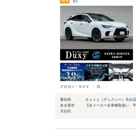
NEW
8/2
クロカン・ＳＵＶ
白
愛知県
Ｄｕｘｙ（デュクシー）天白
名古屋市
天白区