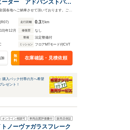
ヒーター アドバンストパー
動格納 シートヒーター&ベ
低金利ローン受付中♪頭金なしボーナスなしOK！最長120回支払までご利用可能!全国各地へご納車させて頂いております。ご自宅まで納車致しますのでお気軽にお問い合わせ下さい。
0.3
(R07)
万km
走行距離
R10)年12月
なし
修復歴
法定整備付
整備
C
フロアMTモード付CVT
ミッション
無
在庫確認・見積依頼
追加
料
：購入パック付帯の方へ希望
プレゼント！
オンライン相談可
車両品質評価書付
販売店保証
ホワイトノーヴァガラスフレーク