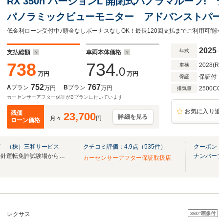
RX 350h バージョンL 開閉式パノラマルー
パノラミックビューモニター アドバンストパ
レイ ETC2.0 前後ドライブレコーダー 
パワーバックドア
2025
年式
支払総額
車両本体価格
738
734
2028(
車検
.0
万円
万円
保証付
保証
752
767
A
プラン
B
プラン
万円
万円
2500C
排気量
カーセンサーアフター保証がBプランに付いています
お気に入り
残価
23,700
詳細を見る
月々
円
ローン価格
店 （株）三和サービス
クチコミ評価：
4.9
点（
535
件）
クーポン
【全メーカー全車種取扱い 平針運転免許試験場から5分！】
ナンバー
カーセンサーアフター保証取扱店
360°
画像付
レクサス