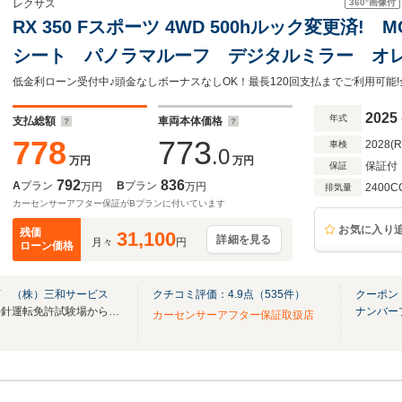
360°
画像付
レクサス
RX 350 Fスポーツ 4WD 500hルック変更済
シート パノラマルーフ デジタルミラー オ
様 レクサスチームメイト 14型コネクトナ
改後12.3TFTメーター
2025
年式
支払総額
車両本体価格
778
773
2028(
車検
.0
万円
万円
保証付
保証
792
836
A
プラン
B
プラン
万円
万円
2400C
排気量
カーセンサーアフター保証がBプランに付いています
お気に入り
残価
31,100
詳細を見る
月々
円
ローン価格
店 （株）三和サービス
クチコミ評価：
4.9
点（
535
件）
クーポン
【全メーカー全車種取扱い 平針運転免許試験場から5分！】
ナンバー
カーセンサーアフター保証取扱店