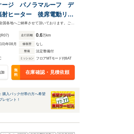
パッケージ パノラマルーフ デ
輻射ヒーター 後席電動リク
 レクサスチームメイト 純
低金利ローン受付中♪頭金なしボーナスなしOK！最長120回支払までご利用可能!全国各地へご納車させて頂いております。ご自宅まで納車致しますのでお気軽にお問い合わせ下さい。
0.6
(R07)
万km
走行距離
R10)年08月
なし
修復歴
法定整備付
整備
C
フロアMTモード付8AT
ミッション
無
在庫確認・見積依頼
追加
料
：購入パック付帯の方へ希望
プレゼント！