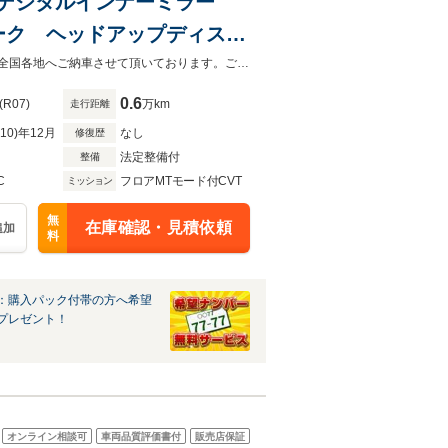
フ! デジタルインナーミラー
ーク ヘッドアップディスプ
ブラインドスポットモニター
低金利ローン受付中♪頭金なしボーナスなしOK！最長120回支払までご利用可能!全国各地へご納車させて頂いております。ご自宅まで納車致しますのでお気軽にお問い合わせ下さい。
0.6
(R07)
万km
走行距離
R10)年12月
なし
修復歴
法定整備付
整備
C
フロアMTモード付CVT
ミッション
無
在庫確認・見積依頼
追加
料
：購入パック付帯の方へ希望
プレゼント！
オンライン相談可
車両品質評価書付
販売店保証