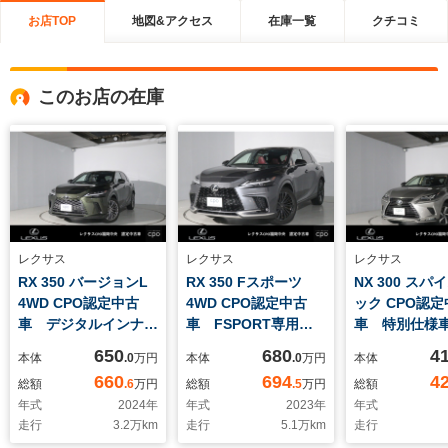
お店TOP
地図&アクセス
在庫一覧
クチコミ
このお店の在庫
レクサス
レクサス
レクサス
RX 350 バージョンL
RX 350 Fスポーツ
NX 300 スパ
4WD CPO認定中古
4WD CPO認定中古
ック CPO認
車 デジタルインナー
車 FSPORT専用オ
車 特別仕様車
ミラー テレーンカー
レンジキャリパー
間CPO保証 
650
680
4
本体
.0
万円
本体
.0
万円
本体
キマイカメタリック
FSPORT専用本革
対応オペレー
660
694
4
総額
.6
万円
総額
.5
万円
総額
セミアニリン本革ダー
パノラミックビューモ
ビス
年式
2024
年
年式
2023
年
年式
クセピア 21インチ
ニター ブラインドス
走行
3.2
万km
走行
5.1
万km
走行
ホイール シートベン
ポットモニター 2年