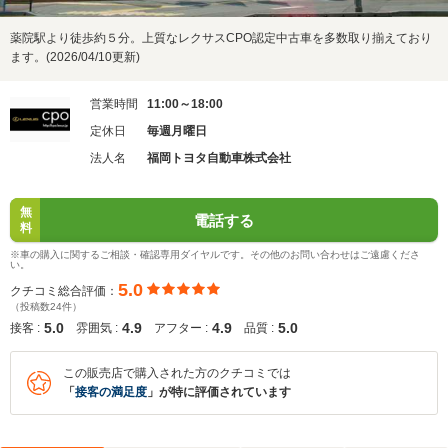
薬院駅より徒歩約５分。上質なレクサスCPO認定中古車を多数取り揃えており
ます。(2026/04/10更新)
営業時間
11:00～18:00
定休日
毎週月曜日
法人名
福岡トヨタ自動車株式会社
無
電話する
料
※車の購入に関するご相談・確認専用ダイヤルです。その他のお問い合わせはご遠慮くださ
い。
5.0
クチコミ総合評価：
（投稿数24件）
5.0
4.9
4.9
5.0
接客 :
雰囲気 :
アフター :
品質 :
この販売店で購入された方のクチコミでは
「
接客の満足度
」が特に評価されています