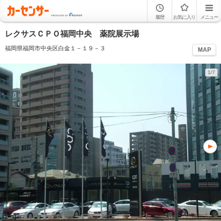
履歴
お気に入り
メニュー
レクサスＣＰＯ福岡中央 薬院展示場
福岡県福岡市中央区白金１－１９－３
MAP
1/7