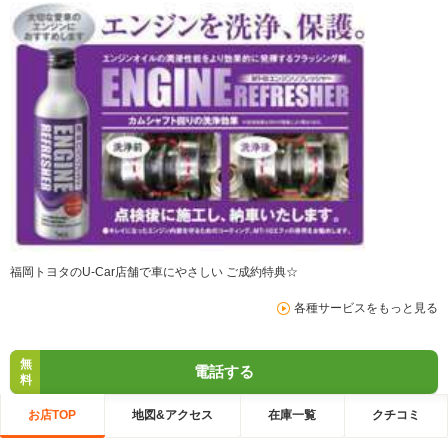
福岡トヨタのU-Car店舗で車にやさしい ご成約特典☆
各種サービスをもっと見る
無
電話する
料
お店TOP
地図&アクセス
在庫一覧
クチコミ