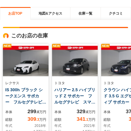
お店TOP
地図&アクセス
在庫一覧
クチコミ
このお店の在庫
NEW
NEW
NEW
レクサス
トヨタ
トヨタ
IS 300h ブラック シ
ハリアー 2.5 ハイブリ
クラウン ハイ
ークエンス サポカ
ッド Z サポカー フ
ド 3.5 G エ
ー フルセグテレビ
ルセグテレビ スマー
ィブ サポカー
スマートキー付
トキー付
セグテレビ 
299
329
3
本体
.0
万円
本体
.0
万円
本体
キー付
309
341
総額
.3
万円
総額
.1
万円
総額
年式
2018
年
年式
2021
年
年式