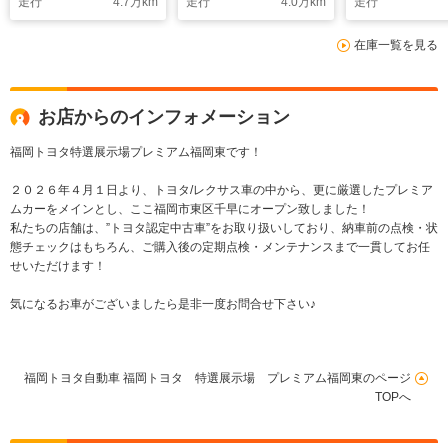
走行
4.7
万km
走行
4.0
万km
走行
在庫一覧を見る
お店からのインフォメーション
福岡トヨタ特選展示場プレミアム福岡東です！
２０２６年４月１日より、トヨタ/レクサス車の中から、更に厳選したプレミア
ムカーをメインとし、ここ福岡市東区千早にオープン致しました！
私たちの店舗は、”トヨタ認定中古車”をお取り扱いしており、納車前の点検・状
態チェックはもちろん、ご購入後の定期点検・メンテナンスまで一貫してお任
せいただけます！
気になるお車がございましたら是非一度お問合せ下さい♪
福岡トヨタ自動車 福岡トヨタ 特選展示場 プレミアム福岡東のページ
TOPへ