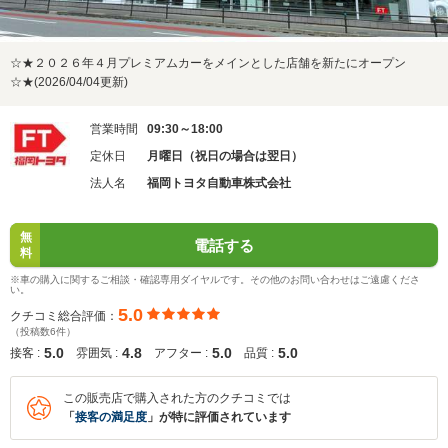
☆★２０２６年４月プレミアムカーをメインとした店舗を新たにオープン
☆★(2026/04/04更新)
営業時間
09:30～18:00
定休日
月曜日（祝日の場合は翌日）
法人名
福岡トヨタ自動車株式会社
無
電話する
料
※車の購入に関するご相談・確認専用ダイヤルです。その他のお問い合わせはご遠慮くださ
い。
5.0
クチコミ総合評価：
（投稿数6件）
5.0
4.8
5.0
5.0
接客 :
雰囲気 :
アフター :
品質 :
この販売店で購入された方のクチコミでは
「
接客の満足度
」が特に評価されています