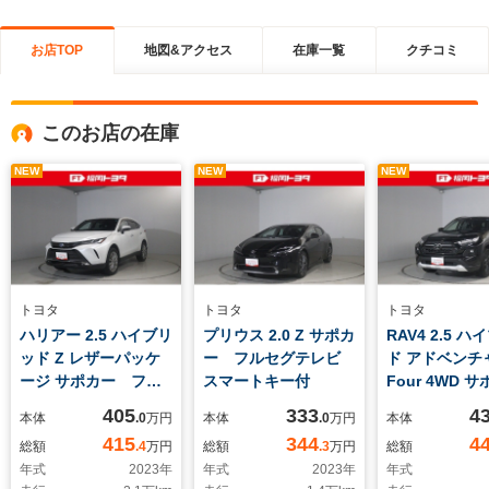
お店TOP
地図&アクセス
在庫一覧
クチコミ
このお店の在庫
NEW
NEW
NEW
トヨタ
トヨタ
トヨタ
ハリアー 2.5 ハイブリ
プリウス 2.0 Z サポカ
RAV4 2.5 
ッド Z レザーパッケ
ー フルセグテレビ
ド アドベンチャ
ージ サポカー フル
スマートキー付
Four 4WD 
セグテレビ スマート
ー フルセグ
405
333
4
本体
.0
万円
本体
.0
万円
本体
キー付
スマートキー
415
344
4
総額
.4
万円
総額
.3
万円
総額
年式
2023
年
年式
2023
年
年式