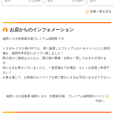
走行
2.1
万km
走行
1.4
万km
走行
在庫一覧を見る
お店からのインフォメーション
福岡トヨタ特選展示場プレミアム福岡西 です
トヨタ/レクサス車の中でも、更に厳選したプレミアムカーをメインとした新店
舗を、福岡市早良区にオープン致しました！
購入前のご相談はもちろん、購入後の整備・点検も一貫しておまかせ頂けま
す。
気になるお車がございましたら、一度店舗までお電話、もしくは直接ご来場下
さい！
お車を通じて、お客様のカーライフを更に豊かにするお手伝いをさせて下さい♪
福岡トヨタ自動車 福岡トヨタ 特選展示場 プレミアム福岡西のページ
TOPへ