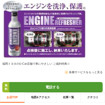
福岡トヨタのU-Car店舗で車にやさしい ご成約特典☆
各種サービスをもっと見る
無
電話する
料
お店TOP
地図&アクセス
在庫一覧
クチコミ