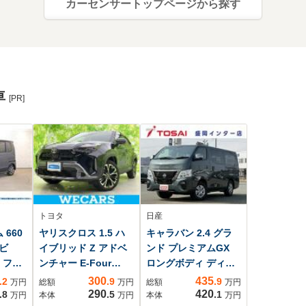
カーセンサートップページから探す
車
[PR]
トヨタ
日産
 660
ヤリスクロス 1.5 ハ
キャラバン 2.4 グラ
ナビ
イブリッド Z アドベ
ンド プレミアムGX
i フル
ンチャー E-Four
ロングボディ ディー
バック
4WD ディスプレイオ
ゼルターボ 4WD 電動
300
435
.2
.9
.9
万円
総額
万円
総額
万円
動ス
ーディオ+ナビ8イン
スライドドア ディス
290
420
.8
.5
.1
万円
本体
万円
本体
万円