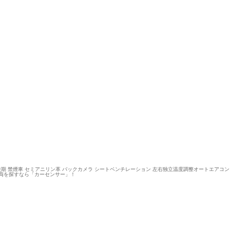
 後期 禁煙車 セミアニリン革 バックカメラ シートベンチレーション 左右独立温度調整オートエアコン メ
両を探すなら「カーセンサー」！