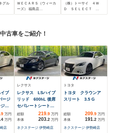
リア
チ/トヨタセーフティ
プレイオーディオ 全
キグル
ＷＥＣＡＲＳ（ウィーカ
（株）トーサイ ４Ｗ
クル
センス/シートヒータ
周囲カメラ インテリ
ーズ） 福島店…
Ｄ ＳＥＬＥＣＴ …
ール
ー/パノラミックビュ
ジェントエマージェ
 衝
ーモニター/車線逸脱
ンシーブレーキ イン
テ
防止支援システム/シ
テリジェントルーム
の中古車をご紹介！
イト
ート 合皮/ヘッドラン
ミラー ハーフレザー
プ LED
シート シートヒータ
ー LEDヘッドライト
LEDフォグ
レクサス
トヨタ
ハイブ
レクサス LSハイブ
トヨタ クラウンア
 バージ
リッド 600hL 後席
スリート 3.5 G
ージ
セパレートシートパ
ッ...
219
209
.9
.9
.9
万円
総額
万円
総額
万円
203
191
.4
.2
.2
万円
本体
万円
本体
万円
勢崎店
ネクステージ 伊勢崎店
ネクステージ 伊勢崎店