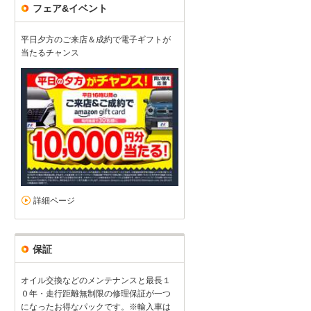
フェア&イベント
平日夕方のご来店＆成約で電子ギフトが
当たるチャンス
中古車購入
4
4
0
0
接客：
雰囲気：
アフター：
品質：
総合評価
点
詳細ページ
この度はありがとうございました。
続きを読む
ホンダ シビック（2023/11購入）
2023/11/25投稿
チワワさん
保証
オイル交換などのメンテナンスと最長１
０年・走行距離無制限の修理保証が一つ
になったお得なパックです。※輸入車は