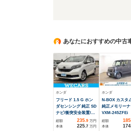
あなたにおすすめの中古
ホンダ
ホンダ
フリード 1.5 G ホン
N-BOX カスタム
ダセンシング 純正 SD
純正メモリー
ナビ/衝突安全装置/両
VXM-245ZFE
側電動スライドドア/
セグTVETC 
235
185
.9
総額
万円
総額
シートヒーター 前席/
カメラ 両側電
225
174
.7
本体
万円
本体