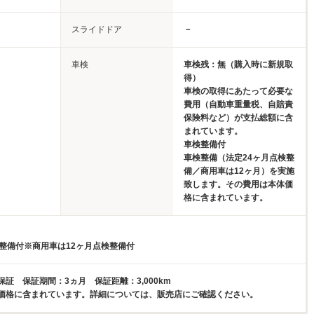
スライドドア
－
車検
車検残：無（購入時に新規取
得）
車検の取得にあたって必要な
費用（自動車重量税、自賠責
保険料など）が支払総額に含
まれています。
車検整備付
車検整備（法定24ヶ月点検整
備／商用車は12ヶ月）を実施
致します。その費用は本体価
格に含まれています。
検整備付※商用車は12ヶ月点検整備付
証 保証期間：3ヵ月 保証距離：3,000km
価格に含まれています。詳細については、販売店にご確認ください。