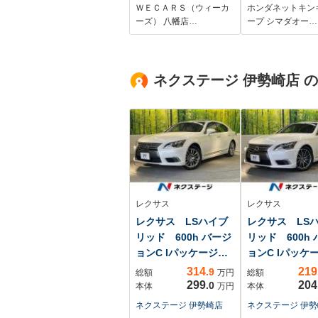
車線逸脱防止支援シ
ライドドア ク
ＷＥＣＡＲＳ（ウィーカ
ホンダネットキン
ステム/ヘッドランプ
ランスソナー 
ーズ） 八幡店…
ープ シマダオー…
LED/ETC/EBD付
ーズコントロ
ABS/横滑り防止装置/
レーンアシスト
アイドリングストッ
突被害軽減シス
ネクステージ 伊勢崎店 
プ
ム オートラ
LED
レクサス
レクサス
レクサス LSハイブ
レクサス LS
リッド 600h バージ
リッド 600h
ョンC Iパッケージ
ョンC Iパッケ
4WD
4WD
314
219
.9
総額
万円
総額
299
204
.0
本体
万円
本体
ネクステージ 伊勢崎店
ネクステージ 伊