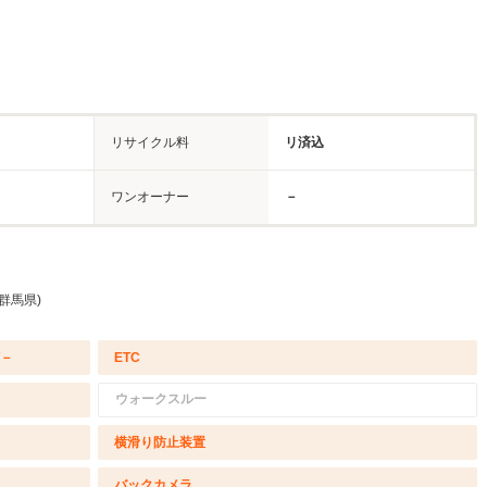
リサイクル料
リ済込
ワンオーナー
－
群馬県)
/－
ETC
ウォークスルー
横滑り防止装置
バックカメラ