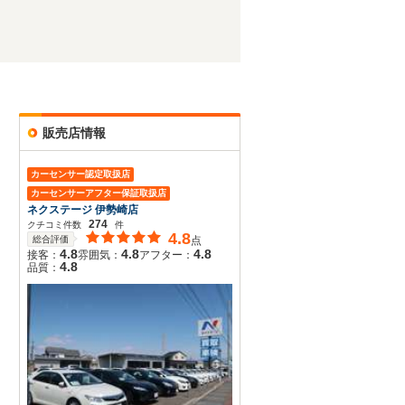
販売店情報
カーセンサー認定取扱店
カーセンサーアフター保証取扱店
ネクステージ 伊勢崎店
274
クチコミ件数
件
4.8
総合評価
点
4.8
4.8
4.8
接客：
雰囲気：
アフター：
4.8
品質：