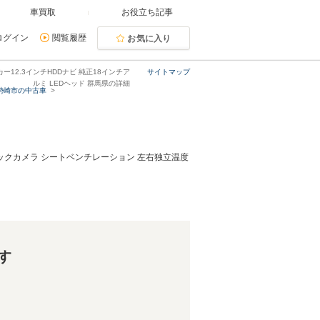
車買取
お役立ち記事
ログイン
閲覧履歴
お気に入り
ー12.3インチHDDナビ 純正18インチア
サイトマップ
ルミ LEDヘッド 群馬県の詳細
勢崎市の中古車
 バックカメラ シートベンチレーション 左右独立温度
す