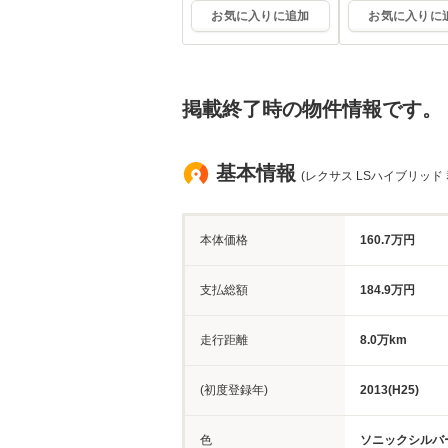
お気に入りに追加
お気に入りに
掲載終了時の物件情報です。
基本情報
(レクサス LSハイブリッド 
本体価格
160.7万円
支払総額
184.9万円
走行距離
8.0万km
(初度登録年)
2013(H25)
色
ソニックシルバ