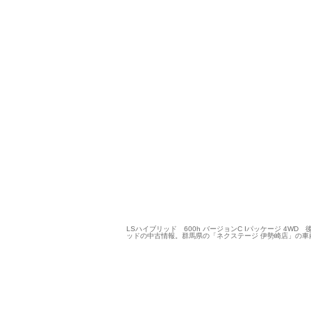
LSハイブリッド 600h バージョンC Iパッケージ 4WD
ッドの中古情報。群馬県の「ネクステージ 伊勢崎店」の車