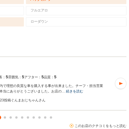
フルエアロ
ローダウン
5
5
5
5
客：
雰囲気：
アフター：
品質：
内で理想の良質な車を購入する事が出来ました。チーフ・担当営業
本当にありがとうございました。お店の…
続きを読む
2/23投稿
ぐんまおじちゃんさん
このお店のクチコミをもっと読む