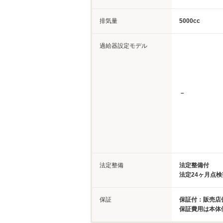
排気量
5000cc
過給器設定モデル
－
法定整備
法定整備付
法定24ヶ月点
保証
保証付：販売店保
保証費用は本体