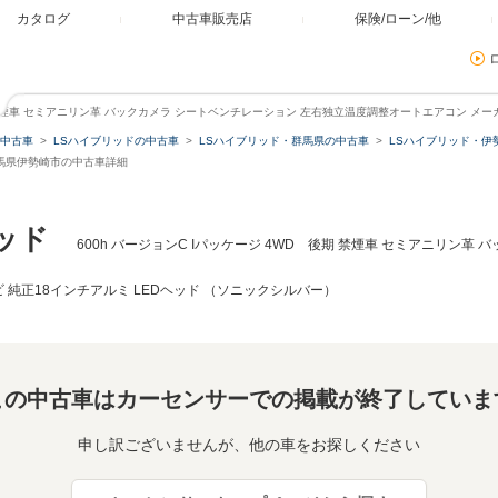
カタログ
中古車販売店
保険/ローン/他
後期 禁煙車 セミアニリン革 バックカメラ シートベンチレーション 左右独立温度調整オートエアコン メーカ
中古車
LSハイブリッドの中古車
LSハイブリッド・群馬県の中古車
LSハイブリッド・伊
・群馬県伊勢崎市の中古車詳細
ッド
600h バージョンC Iパッケージ 4WD 後期 禁煙車 セミアニリン革
ビ 純正18インチアルミ LEDヘッド （ソニックシルバー）
この中古車はカーセンサーでの掲載が終了していま
申し訳ございませんが、他の車をお探しください