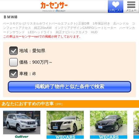
お気に入り
メニュー
ＢＭＷ
i8
ベースモデル (クリスタルホワイトパールエフェクト) 正規D車 1年保証付き 左ハンドル コ
ンフォートアクセス 純正20inAW インテリアデザインCARPO/シートヒーター ハーマンカ
ードンサウンド LEDヘッドライト 純正ナビ/バックカメラ HUD
この車はカーセンサーnetでの掲載が終了しております。
地域：愛知県
価格：900万円～
車種：i8
掲載終了物件と似た条件で検索
あなたにおすすめの中古車
［PR］