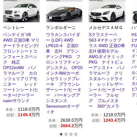
ベントレー
ランボルギーニ
メルセデスＡＭＧ
ハ
ベンテイガ V8
ウラカンスパイダ
Sクラスクーペ
H
4WD 正規D車 マリ
ー (LDF) 4WD
S63 4マチックプ
1
ナードライビング/
LP610-4 正規D
ラス 4WD 正規D車
FU
イ
フロントシートコ
車 左H ブラン
左H 後期モデル
イ
ンフォートスペッ
ディングPKG フ
AMGダイナミック
ク
ク 純正
ロントリフティン
PKG ナイトビュ
バ
OP22inAW パノ
グシステム OP20
ーアシスト+ パノ
ル
ラマルーフ カロ
インチAW/カーボ
ラマルーフ クリ
ド
ッツェリアリアモ
ンセラミックブレ
スタルヘッドライ
カ
ニター レッド
ーキ ブラウンレ
ト レッドレザー
ビ
ツートンシート/ヒ
ザーシート/ヒータ
シート/ヒーター/ク
ク
ーター/クーラー
ー パーキングア
ーラー フルセ
naimサウンド
シスタンス
グ ブルメスタ
Sensonumオーデ
ー 360°カメラ
1118.0
万円
本体：
ィオ
1149.4
万円
1218.0
万円
総額：
本体：
2638.0
万円
1243.4
万円
本体：
総額：
2664.2
万円
総額：