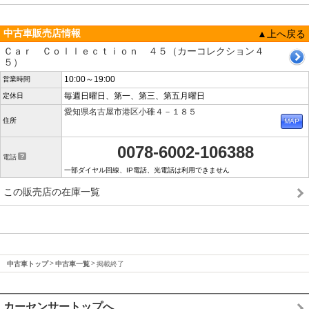
中古車販売店情報
▲上へ戻る
Ｃａｒ Ｃｏｌｌｅｃｔｉｏｎ ４５（カーコレクション４
５）
10:00～19:00
営業時間
毎週日曜日、第一、第三、第五月曜日
定休日
愛知県名古屋市港区小碓４－１８５
住所
0078-6002-106388
電話
一部ダイヤル回線、IP電話、光電話は利用できません
この販売店の在庫一覧
中古車トップ
中古車一覧
掲載終了
カーセンサートップへ