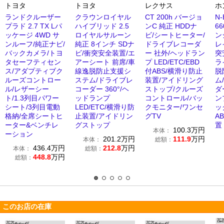
トヨタ
トヨタ
レクサス
ホ
ランドクルーザー
クラウンロイヤル
CT 200h バージョ
N
プラド 2.7 TX Lパ
ハイブリッド 2.5
ンC 純正 HDDナ
6
ッケージ 4WD サ
ロイヤルサルーン
ビ/シートヒーター/
ン
ンルーフ/純正ナビ/
純正 8インチ SDナ
ドライブレコーダ
レ
バックカメラ/トヨ
ビ/衝突安全装置/エ
ー 社外/ヘッドラン
突
タセーフティセン
アーシート 前席/車
プ LED/ETC/EBD
ラ
ス/アダプティブク
線逸脱防止支援シ
付ABS/横滑り防止
脱
ルーズコントロー
ステム/ドライブレ
装置/アイドリング
ム
ル/レザーシー
コーダー 360°/ヘ
ストップ/クルーズ
ダ
ト/1.3列目パワー
ッドランプ
コントロール/バッ
ン
シート/3列目電動
LED/ETC/横滑り防
クモニター/ワンセ
ッ
格納/全席シートヒ
止装置/アイドリン
グTV
A
ーター&ベンチレ
グストップ
置
100.3
万円
本体：
ーション
201.2
万円
111.9
万円
本体：
総額：
436.4
万円
212.8
万円
本体：
総額：
448.8
万円
総額：
このお店の在庫