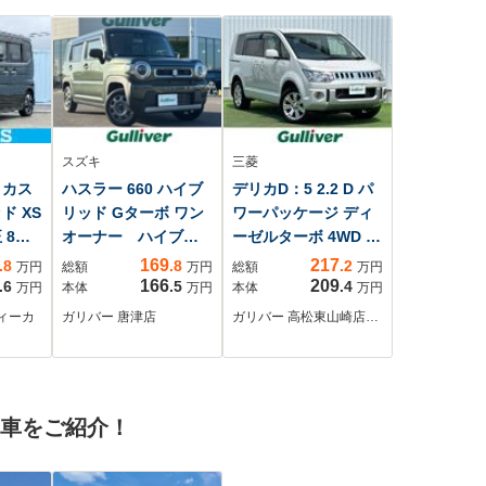
スズキ
三菱
 カス
ハスラー 660 ハイブ
デリカD：5 2.2 D パ
ド XS
リッド Gターボ ワン
ワーパッケージ ディ
 8イ
オーナー ハイブリ
ーゼルターボ 4WD 禁
ビ/セ
ッド ターボ デュ
煙車 社外ナビ バ
169
217
.8
.8
.2
万円
総額
万円
総額
万円
ト(ス
アルカメラブレーキ
ックカメラ 両側パ
166
209
.6
.5
.4
万円
本体
万円
本体
万円
スライ
サポート メーカー
ワスラ ETC パド
ィーカ
ガリバー 唐津店
ガリバー 高松東山崎店…
ヒータ
純正ナビTV 全方位
ルシフト ステアリ
脱防止
モニター フロント
ングリモコン HIDヘ
シート
シートヒーター パ
ッドライト シート
ヘッド
ドルシフト LEDヘ
ヒーター オートラ
古車をご紹介！
ッドライト スマー
イト アイドリング
トフォンリンク
ストップ 純正AW18
インチ スマートキ