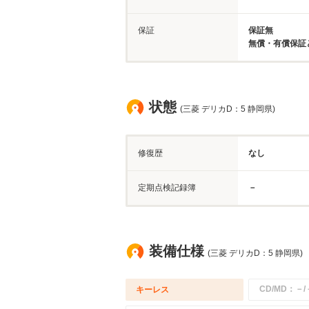
保証
保証無
無償・有償保証
状態
(三菱 デリカD：5 静岡県)
修復歴
なし
定期点検記録簿
－
装備仕様
(三菱 デリカD：5 静岡県)
CD/MD：－/
キーレス