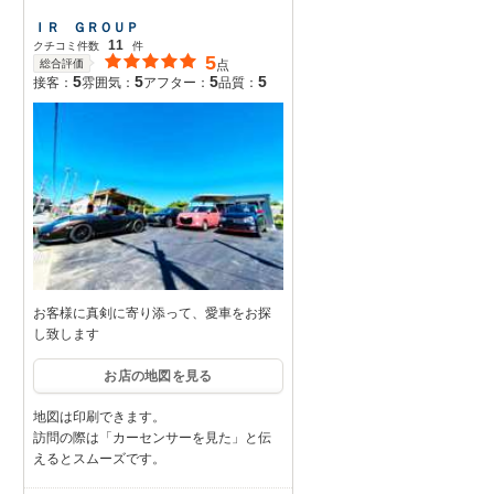
ＩＲ ＧＲＯＵＰ
11
クチコミ件数
件
5
総合評価
点
5
5
5
5
接客：
雰囲気：
アフター：
品質：
お客様に真剣に寄り添って、愛車をお探
し致します
お店の地図を見る
地図は印刷できます。
訪問の際は「カーセンサーを見た」と伝
えるとスムーズです。