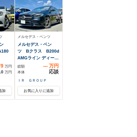
ー
ツ
メルセデス・ベンツ
ン
メルセデス・ベン
180
ツ Bクラス B200d
AMGライン ディーゼ
ルタ...
79
---
万円
万円
総額
応談
.0
万円
本体
ＩＲ ＧＲＯＵＰ
追加
お気に入りに追加