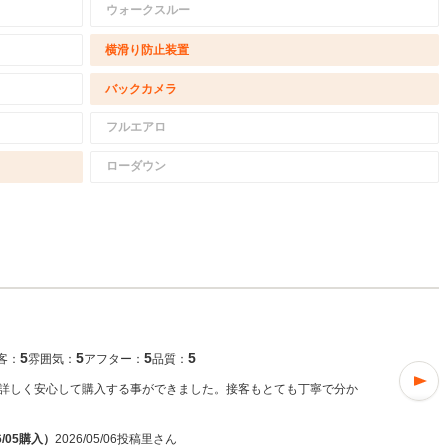
ウォークスルー
横滑り防止装置
バックカメラ
フルエアロ
ローダウン
5
5
5
5
客：
雰囲気：
アフター：
品質：
詳しく安心して購入する事ができました。接客もとても丁寧で分か
/05購入）
2026/05/06投稿
里さん