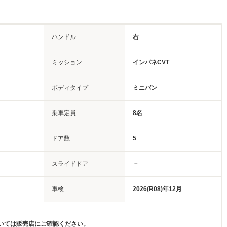
ハンドル
右
ミッション
インパネCVT
ボディタイプ
ミニバン
乗車定員
8名
ドア数
5
スライドドア
－
車検
2026(R08)年12月
いては販売店にご確認ください。