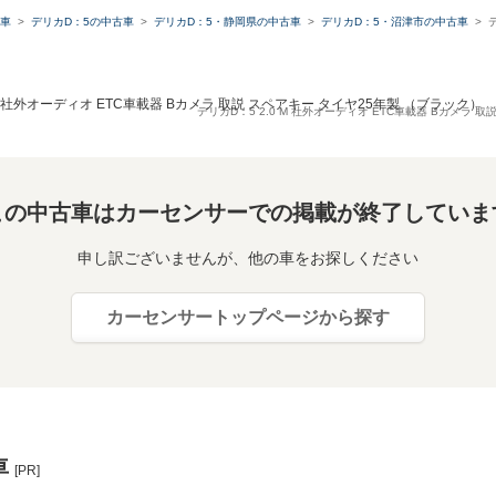
車
デリカD：5の中古車
デリカD：5・静岡県の中古車
デリカD：5・沼津市の中古車
M 社外オーディオ ETC車載器 Bカメラ 取説 スペアキー タイヤ25年製 （ブラック）
デリカD：5 2.0 M 社外オーディオ ETC車載器 Bカメラ 
この中古車はカーセンサーでの掲載が終了していま
申し訳ございませんが、他の車をお探しください
カーセンサートップページから探す
車
[PR]