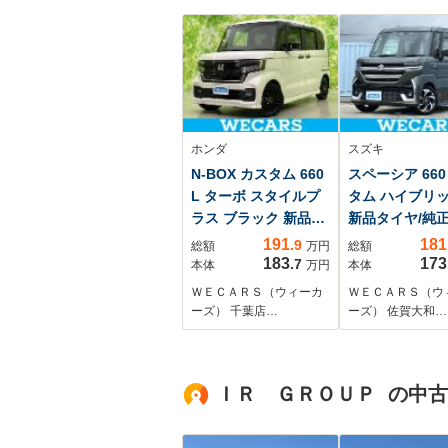
ホンダ
スズキ
N-BOX カスタム 660
スペーシア 660
L ターボ スタイルプ
タム ハイブリッ
ラス ブラック 新品タ
新品タイヤ/純正
イヤ/社外 9インチ SD
ンチ メモリーナ
191
181
.9
総額
万円
総額
ナビ/ホンダセンシン
ーフティサポー
183
173
.7
本体
万円
本体
グ/両側電動スライド
ズキ)/両側電動
ＷＥＣＡＲＳ（ウィーカ
ＷＥＣＡＲＳ（ウ
ドア/シートヒーター
ドドア/シート
ーズ） 千葉店…
ーズ） 佐賀大和…
前席/車線逸脱防止支
ー 前席/車線逸
援システム/シート ハ
支援システム/
ーフレザー/ヘッドラ
ハーフレザー/
ＩＲ ＧＲＯＵＰ の中
ンプ LED
ランプ LED