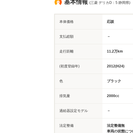
基本情報
(三菱 デリカD：5 静岡県)
本体価格
応談
支払総額
－
走行距離
11.2万km
(初度登録年)
2012(H24)
色
ブラック
排気量
2000cc
過給器設定モデル
－
法定整備
法定整備無
車両の状態につ