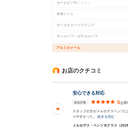
カーナビ / TV：－ / －
本革シート
ディスチャージドランプ
サンルーフ・ガラスルーフ
アルミホイール
お店のクチコミ
安心できる対応
5
接
総合評価
点
の私でも安心して購
スタッフの方がメルセデスベンツに
りやすかった。
続きを読む
メルセデス・ベンツ Bクラス（2026