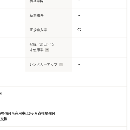
福祉車両
－
新車物件
－
正規輸入車
◯
登録（届出）済
－
未使用車
レンタカーアップ
－
月
検整備付※商用車は6ヶ月点検整備付
ル交換