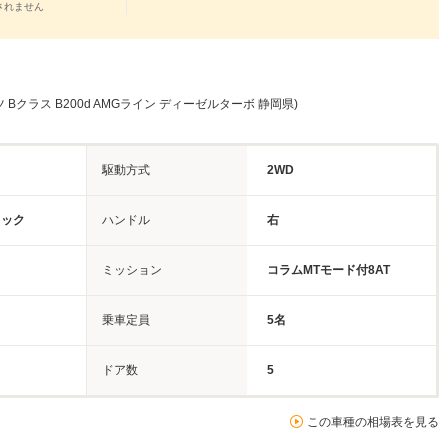
されません
Bクラス B200d AMGライン ディーゼルターボ 静岡県)
駆動方式
2WD
リック
ハンドル
右
ミッション
コラムMTモード付8AT
乗車定員
5名
ドア数
5
この車種の相場表を見る