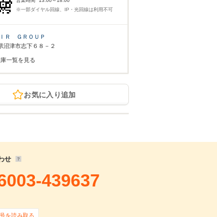
営業時間
13:00～18:00
※一部ダイヤル回線、IP・光回線は利用不可
ＩＲ ＧＲＯＵＰ
県沼津市志下６８－２
在庫一覧を見る
お気に入り追加
わせ
6003-439637
号を読み取る