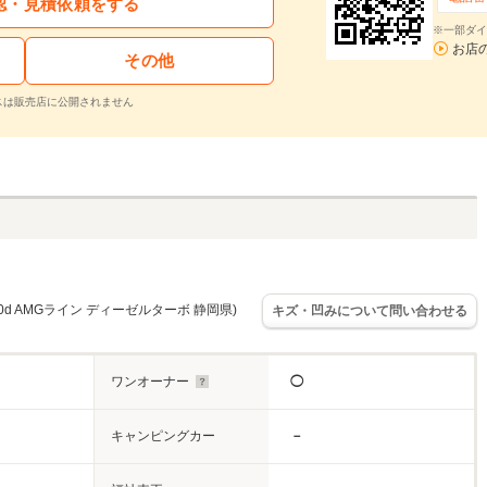
認・見積依頼をする
※一部ダイ
お店
その他
スは販売店に公開されません
0d AMGライン ディーゼルターボ 静岡県)
キズ・凹みについて問い合わせる
ワンオーナー
◯
キャンピングカー
－