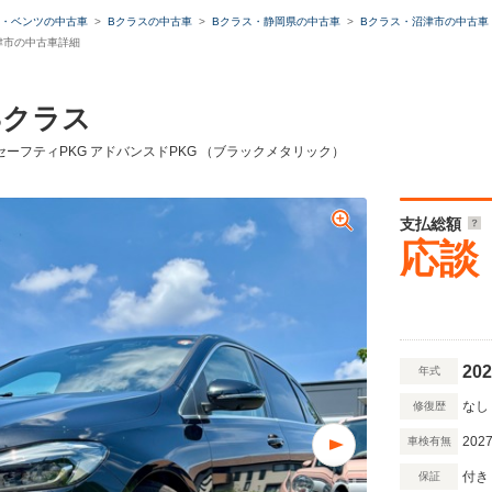
・ベンツの中古車
Bクラスの中古車
Bクラス・静岡県の中古車
Bクラス・沼津市の中古車
沼津市の中古車詳細
Bクラス
ーセーフティPKG アドバンスドPKG （ブラックメタリック）
支払総額
応談
202
年式
なし
修復歴
2027
車検有無
付き
保証