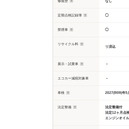
修復歴
なし
定期点検記録簿
◯
禁煙車
◯
リサイクル料
リ済込
展示・試乗車
－
エコカー減税対象車
－
車検
2027(R09)年5
法定整備
法定整備付
法定12ヶ月点
エンジンオイ