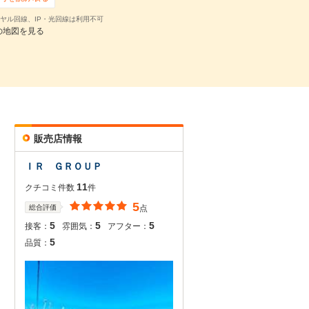
ヤル回線、IP・光回線は利用不可
の地図を見る
販売店情報
ＩＲ ＧＲＯＵＰ
11
クチコミ件数
件
5
総合評価
点
5
5
5
接客：
雰囲気：
アフター：
5
品質：