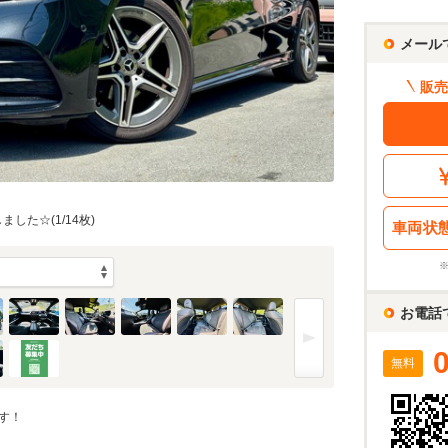
メール
販売
しました☆(1/14枚)
車両状
お電話
無料
す！