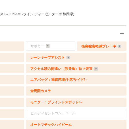
 B200d AMGライン ディーゼルターボ 静岡県)
サポカー
衝突被害軽減ブレーキ
レーンキープアシスト
アクセル踏み間違い（誤発進）防止装置
エアバッグ：運転席/助手席/サイド/－
全周囲カメラ
モニター：ブラインドスポット/－
ヒルディセントコントロール
オートマチックハイビーム