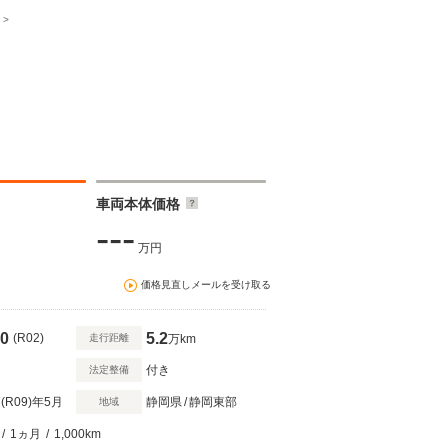
車両本体価格
---
万円
価格見直しメールを受け取る
0
5.2
(R02)
走行距離
万km
付き
法定整備
(R09)
年5月
静岡県
/
静岡東部
地域
/
1ヵ月
/
1,000km