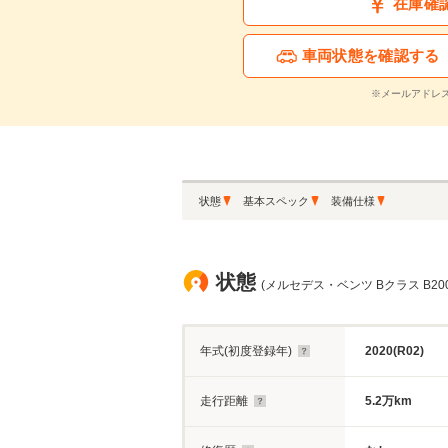
在庫確
車両状態を確認する
※メールアドレ
状態
基本スペック
装備仕様
状態
(メルセデス・ベンツ Bクラス B20
年式(初度登録年)
2020(R02)
走行距離
5.2万km