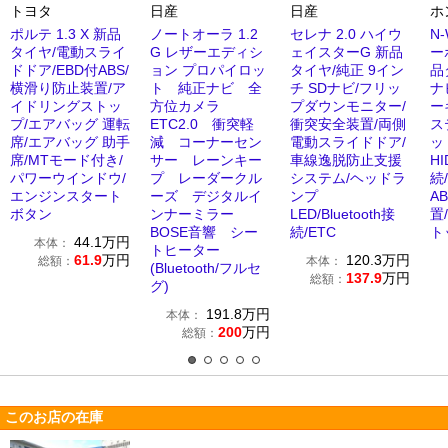
トヨタ
日産
日産
ホ
ポルテ 1.3 X 新品
ノートオーラ 1.2
セレナ 2.0 ハイウ
N-
タイヤ/電動スライ
G レザーエディシ
ェイスターG 新品
ー
ドドア/EBD付ABS/
ョン プロパイロッ
タイヤ/純正 9イン
品
横滑り防止装置/ア
ト 純正ナビ 全
チ SDナビ/フリッ
ナ
イドリングストッ
方位カメラ
プダウンモニター/
ー
プ/エアバッグ 運転
ETC2.0 衝突軽
衝突安全装置/両側
ス
席/エアバッグ 助手
減 コーナーセン
電動スライドドア/
ッ
席/MTモード付き/
サー レーンキー
車線逸脱防止支援
HI
パワーウインドウ/
プ レーダークル
システム/ヘッドラ
続
エンジンスタート
ーズ デジタルイ
ンプ
A
ボタン
ンナーミラー
LED/Bluetooth接
置
BOSE音響 シー
続/ETC
ト
44.1
万円
本体：
トヒーター
61.9
万円
120.3
万円
総額：
本体：
(Bluetooth/フルセ
137.9
万円
総額：
グ)
191.8
万円
本体：
200
万円
総額：
このお店の在庫