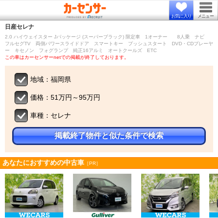
お気に入り
メニュー
日産
セレナ
2.0 ハイウェイスター Jパッケージ (スーパーブラック) 限定車 1オーナー 8人乗 ナビ
フルセグTV 両側パワースライドドア スマートキー プッシュスタート DVD・CDプレーヤ
ー キセノン フォグランプ 純正16アルミ オートクールズ ETC
この車はカーセンサーnetでの掲載が終了しております。
地域：福岡県
価格：51万円～95万円
車種：セレナ
掲載終了物件と似た条件で検索
あなたにおすすめの中古車
［PR］