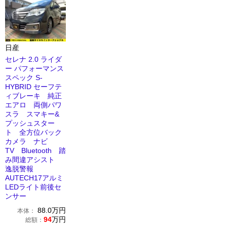
日産
セレナ 2.0 ライダ
ー パフォーマンス
スペック S-
HYBRID セーフテ
ィブレーキ 純正
エアロ 両側パワ
スラ スマキー&
プッシュスター
ト 全方位バック
カメラ ナビ
TV Bluetooth 踏
み間違アシスト
逸脱警報
AUTECH17アルミ
LEDライト前後セ
ンサー
88.0
万円
本体：
94
万円
総額：