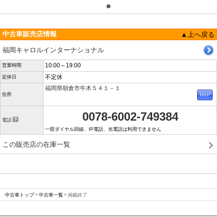
中古車販売店情報
▲上へ戻る
福岡キャロルインターナショナル
10:00～19:00
営業時間
不定休
定休日
福岡県朝倉市牛木５４１－１
住所
0078-6002-749384
電話
一部ダイヤル回線、IP電話、光電話は利用できません
この販売店の在庫一覧
中古車トップ
中古車一覧
掲載終了