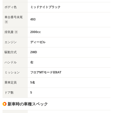
ボディ色
ミッドナイトブラック
車台番号末尾
493
排気量
2000cc
エンジン
ディーゼル
駆動方式
2WD
ハンドル
右
ミッション
フロアMTモード付8AT
乗車定員
5名
ドア数
5
新車時の車種スペック