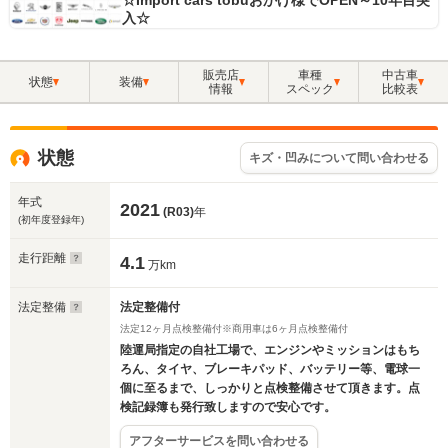
☆Import cars tobuおかげ様でOPEN～10年目突
入☆
販売店
車種
中古車
状態
装備
情報
スペック
比較表
状態
キズ・凹みについて問い合わせる
年式
2021
(R03)
年
(初年度登録年)
走行距離
4.1
万km
法定整備
法定整備付
法定12ヶ月点検整備付※商用車は6ヶ月点検整備付
陸運局指定の自社工場で、エンジンやミッションはもち
ろん、タイヤ、ブレーキパッド、バッテリー等、電球一
個に至るまで、しっかりと点検整備させて頂きます。点
検記録簿も発行致しますので安心です。
アフターサービスを問い合わせる