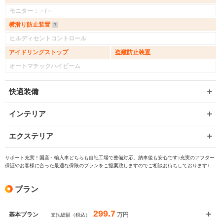
モニター：－/－
横滑り防止装置
ヒルディセントコントロール
アイドリングストップ
盗難防止装置
オートマチックハイビーム
快適装備
インテリア
エクステリア
サポート充実！国産・輸入車どちらも自社工場で整備対応。納車後も安心です♪充実のアフター
保証やお客様に合った最適な保険のプランをご提案致しますのでご相談お待ちしております♪
プラン
299.7
万円
基本プラン
支払総額（税込）