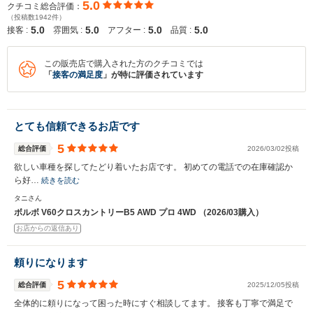
5.0
クチコミ総合評価：
※保存された情報は
90
日で破棄されます
（投稿数1942件）
5.0
5.0
5.0
5.0
接客 :
雰囲気 :
アフター :
品質 :
いいえ
はい
この販売店で購入された方のクチコミでは
「
接客の満足度
」が特に評価されています
とても信頼できるお店です
5
総合評価
2026/03/02投稿
欲しい車種を探してたどり着いたお店です。 初めての電話での在庫確認か
ら好…
続きを読む
タニさん
ボルボ V60クロスカントリーB5 AWD プロ 4WD （2026/03購入）
お店からの返信あり
頼りになります
5
総合評価
2025/12/05投稿
全体的に頼りになって困った時にすぐ相談してます。 接客も丁寧で満足で