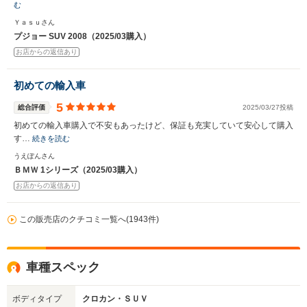
む
Ｙａｓｕさん
プジョー SUV 2008（2025/03購入）
お店からの返信あり
初めての輸入車
5
総合評価
2025/03/27投稿
初めての輸入車購入で不安もあったけど、保証も充実していて安心して購入
す…
続きを読む
うえぽんさん
ＢＭＷ 1シリーズ（2025/03購入）
お店からの返信あり
この販売店のクチコミ一覧へ(1943件)
車種スペック
ボディタイプ
クロカン・ＳＵＶ