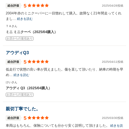
5
総合評価
2025/04/26投稿
2004年赤のミニクーパーに一目惚れして購入。故障なく21年間走ってくれ
まし…
続きを読む
ＴＡさん
ミニ ミニクーペ（2025/04購入）
お店からの返信あり
アウディQ3
5
総合評価
2025/04/11投稿
低走行で状態の良い車が買えました。傷を直して頂いたり、納車の時期を早
め…
続きを読む
けいさん
アウディ Q3（2025/04購入）
お店からの返信あり
親切丁寧でした。
5
総合評価
2025/03/30投稿
車両はもちろん、保険についても分かり安く説明して頂けました。
続きを読