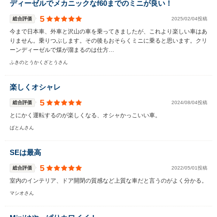
ディーゼルでメカニックなf60までのミニが良い！
5
総合評価
2025/02/04投稿
今まで日本車、外車と沢山の車を乗ってきましたが、これより楽しい車はあ
りません。乗りつぶします。その後もおそらくミニに乗ると思います。クリ
ーンディーゼルで煤が溜まるのは仕方…
ふきのとうかくざとうさん
楽しくオシャレ
5
総合評価
2024/08/04投稿
とにかく運転するのが楽しくなる、オシャかっこいい車。
ばとんさん
SEは最高
5
総合評価
2022/05/01投稿
室内のインテリア、ドア開閉の質感など上質な車だと言うのがよく分かる。
マシオさん