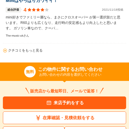
Miniはやっぱりカワイイ！
4
総合評価
2021/11/18投稿
mini好きでファミリー層なら、まさにクロスオーバー が第一選択肢だと思
います。 R60よりも広くなり、走行時の安定感もより向上したと思いま
す。 ガソリン車なので、クーパ…
The-music-ukさん
クチコミをもっと見る
この物件に関するお問い合わせ
無料
お問い合わせの内容を選択してください
販売店から最短即日、メールで返答！
来店予約をする
在庫確認・見積依頼をする