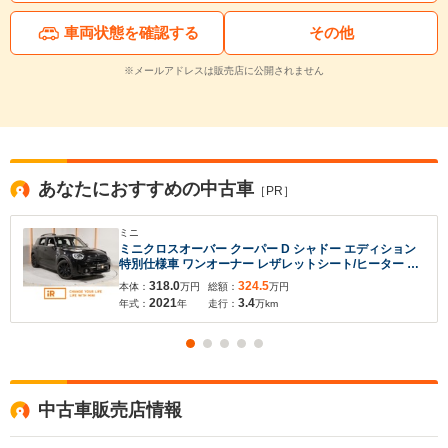
車両状態を確認する
その他
※メールアドレスは販売店に公開されません
あなたにおすすめの中古車
［PR］
ミニ
ミニクロスオーバー クーパー D シャドー エディション
特別仕様車 ワンオーナー レザレットシート/ヒーター ア
クティブクルコン バックカメラ 前後障害物センサー パ
318.0
324.5
本体：
万円
総額：
万円
ーキングアシスト ドライビングモード 純正ナビ ETC2.0
2021
3.4
年式：
年
走行：
万km
整備付
中古車販売店情報