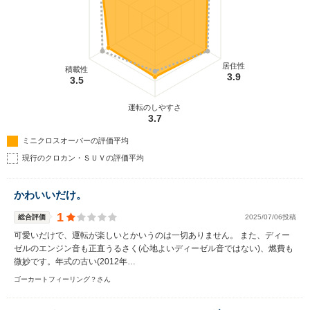
居住性
積載性
3.9
3.5
運転のしやすさ
3.7
ミニクロスオーバーの評価平均
現行のクロカン・ＳＵＶの評価平均
かわいいだけ。
1
総合評価
2025/07/06投稿
可愛いだけで、運転が楽しいとかいうのは一切ありません。 また、ディー
ゼルのエンジン音も正直うるさく(心地よいディーゼル音ではない)、燃費も
微妙です。年式の古い(2012年…
ゴーカートフィーリング？さん