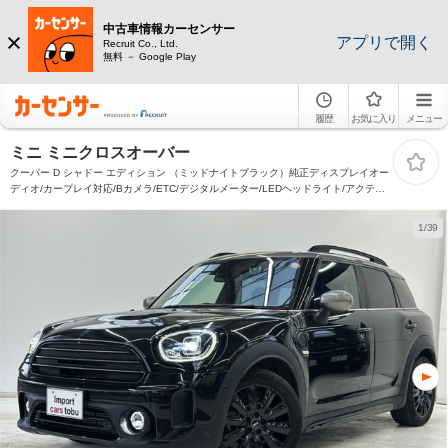
中古車情報カーセンサー
アプリで開く
Recruit Co., Ltd.
無料 － Google Play
履歴
お気に入り
メニュー
ミニ ミニクロスオーバー
クーパー D シャドー エディション （ミッドナイトブラック）純正ディスプレイオー
ディオ/カープレイ対応/Bカメラ/ETC/デジタルメーター/LEDヘッドライト/アクティ
ブクルーズコントロール/パーキングアシスト/前後ドライブレコーダー/純正アルミホ
イール/スマートキー/キーレス
1/39