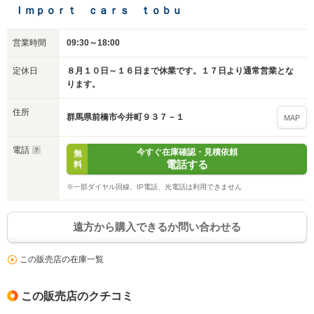
Ｉｍｐｏｒｔ ｃａｒｓ ｔｏｂｕ
営業時間
09:30～18:00
定休日
８月１０日～１６日まで休業です。１７日より通常営業とな
ります。
住所
群馬県前橋市今井町９３７－１
MAP
電話
今すぐ在庫確認・見積依頼
無
電話する
料
※一部ダイヤル回線、IP電話、光電話は利用できません
遠方から購入できるか問い合わせる
この販売店の在庫一覧
入力途中の情報を保存しますか？
この販売店のクチコミ
※次回問い合わせをする際に自動入力されます