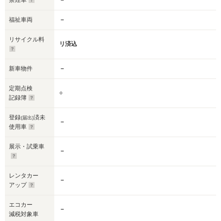
禁煙車
－
福祉車両
－
リサイクル料
リ済込
新車物件
－
定期点検
○
記録簿
登録
済未
(届出)
－
使用車
展示・試乗車
－
レンタカー
－
アップ
エコカー
－
減税対象車