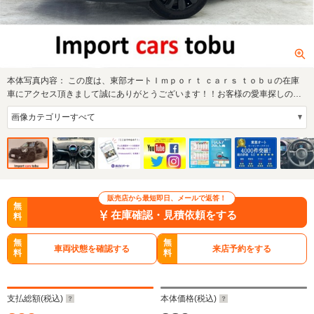
本体写真内容：
この度は、東部オートＩｍｐｏｒｔ ｃａｒｓ ｔｏｂｕの在庫
車にアクセス頂きまして誠にありがとうございます！！お客様の愛車探しのお
手伝いを精…
販売店から最短即日、メールで返答！
無
在庫確認・見積依頼をする
料
無
無
車両状態を確認する
来店予約をする
料
料
支払総額(税込)
本体価格(税込)