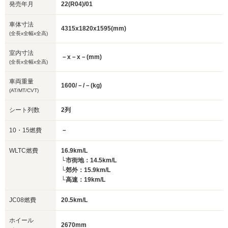
発売年月
22(R04)/01
車体寸法
4315x1820x1595(mm)
(全長x全幅x全高)
室内寸法
－x－x－(mm)
(全長x全幅x全高)
車両重量
1600/－/－(kg)
(AT/MT/CVT)
シート列数
2列
10・15燃費
－
WLTC燃費
16.9km/L
└市街地：14.5km/L
└郊外：15.9km/L
└高速：19km/L
JC08燃費
20.5km/L
ホイール
2670mm