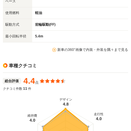
ベース
使用燃料
軽油
駆動方式
前輪駆動(FF)
最小回転半径
5.4m
新車の360°画像で内装・外装を隅々まで見る
車種クチコミ
4.4
総合評価
点
11
クチコミ件数
件
デザイン
4.8
走行性
維持費
4.0
4.0