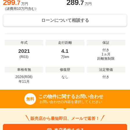
299
289
.7
.7
万円
万円
（諸費用
10
万円含む）
ローンについて相談する
年式
走行距離
保証
付き
2021
4.1
1ヵ月
(R03)
万
km
距離無制限
車検有無
修復歴
法定整備
2026(R08)
なし
付き
年
11
月
この物件に関するお問い合わせ
無料
お問い合わせの内容を選択してください
販売店から最短即日、メールで返答！