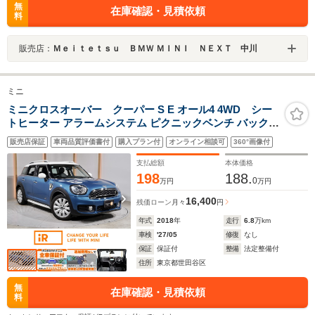
無
在庫確認・見積依頼
料
販売店：
Ｍｅｉｔｅｔｓｕ ＢＭＷ ＭＩＮＩ ＮＥＸＴ 中川
ミニ
ミニクロスオーバー クーパー S E オール4 4WD シー
トヒーター アラームシステム ピクニックベンチ バックカ
メラ リア障害物センサー アクティブクルコン コンフォー
販売店保証
車両品質評価書付
購入プラン付
オンライン相談可
360°画像付
トアクセス ドライビングモード 純正ナビ CABANAシー
ト ETC2.0 整備付
支払総額
本体価格
198
188.
0
万円
万円
16,400
残価ローン
月々
円
年式
2018
年
走行
6.8
万km
車検
'27/05
修復
なし
保証
保証付
整備
法定整備付
住所
東京都世田谷区
無
在庫確認・見積依頼
料