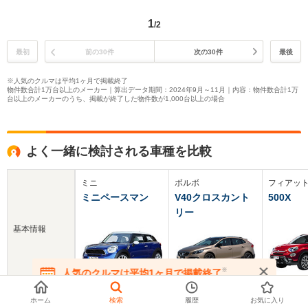
1
/2
最初
前の30件
次の30件
最後
※人気のクルマは平均1ヶ月で掲載終了
物件数合計1万台以上のメーカー｜算出データ期間：2024年9月～11月｜内容：物件数合計1万
台以上のメーカーのうち、掲載が終了した物件数が1,000台以上の場合
よく一緒に検討される車種を比較
ミニ
ボルボ
フィアッ
ミニペースマン
V40クロスカント
500X
リー
基本情報
※
人気のクルマは平均1ヶ月で掲載終了
在庫が無くなる前にお問い合わせください
ホーム
検索
履歴
お気に入り
新車価格
308～543万円
339～479万円
286.2～4