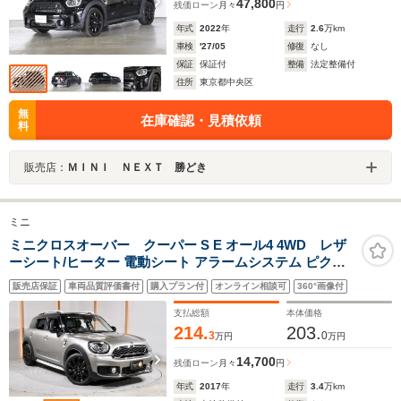
47,800
残価ローン
月々
円
年式
2022
年
走行
2.6
万km
車検
'27/05
修復
なし
保証
保証付
整備
法定整備付
住所
東京都中央区
無
在庫確認・見積依頼
料
販売店：
ＭＩＮＩ ＮＥＸＴ 勝どき
ミニ
ミニクロスオーバー クーパー S E オール4 4WD レザ
ーシート/ヒーター 電動シート アラームシステム ピクニ
ックベンチ ヘッドアップディスプレイ バックカメラ リア
販売店保証
車両品質評価書付
購入プラン付
オンライン相談可
360°画像付
障害物センサー ドライビングモード 純正ナビ ETC2.0 整
備付
支払総額
本体価格
214.
203.
3
0
万円
万円
14,700
残価ローン
月々
円
年式
2017
年
走行
3.4
万km