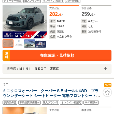
ディーラー保証
購入プラン付
オンライン相談可
360°画像付
ター アームレストETCルームミラーR ビューカメラ
18AW
支払総額
本体価格
282.
259.
6
9
万円
万円
年式
2022
年
走行
6.6
万km
車検
'27/05
修復
なし
保証
保証付
整備
法定整備付
住所
東京都小平市
無
在庫確認・見積依頼
料
販売店：
ＭＩＮＩ ＮＥＸＴ 西東京
ミニ
NEW
ミニクロスオーバー クーパー S E オール4 4WD ブラ
ウンレザーシート シートヒーター 電動フロントシート
OP19アロイホイール 純正HDDナビ USB/Bt バックカメ
販売店保証
車両品質評価書付
購入プラン付
オンライン相談可
360°画像付
ラ PDC パーキングアシスト ACC 衝突警告 LEDヘッドラ
イト パワーテールゲート 禁煙車
支払総額
本体価格