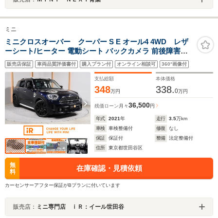
ミニ
ミニクロスオーバー クーパー S E オール4 4WD レザ
ーシート/ヒーター 電動シート バックカメラ 前後障害物
センサー パーキングアシスト アクティブクルコン コンフ
販売店保証
車両品質評価書付
購入プラン付
オンライン相談可
360°画像付
ォートアクセス ドライビングモード 純正ナビ ETC2.0 整
備付
支払総額
本体価格
348
338.
0
万円
万円
36,500
残価ローン
月々
円
年式
2021
年
走行
3.5
万km
車検
車検整備付
修復
なし
保証
保証付
整備
法定整備付
住所
東京都世田谷区
無
在庫確認・見積依頼
料
カーセンサーアフター保証がBプランに付いています
販売店：
ミニ専門店 ｉＲ：イール世田谷