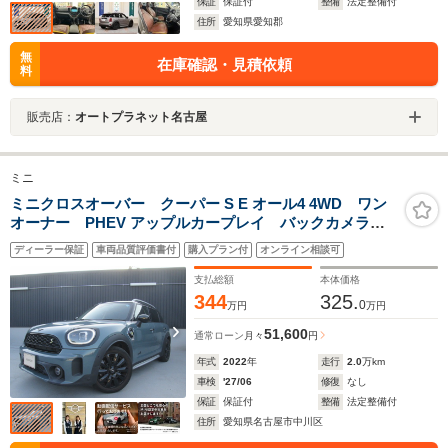
保証
保証付
整備
法定整備付
住所
愛知県愛知郡
無
在庫確認・見積依頼
料
販売店：
オートプラネット名古屋
ミニ
ミニクロスオーバー クーパー S E オール4 4WD ワン
オーナー PHEV アップルカープレイ バックカメラ
ETC2.0 クルーズコントロール ブラックアルミ 認定
ディーラー保証
車両品質評価書付
購入プラン付
オンライン相談可
中古車
支払総額
本体価格
344
325.
0
万円
万円
51,600
通常ローン
月々
円
年式
2022
年
走行
2.0
万km
車検
'27/06
修復
なし
保証
保証付
整備
法定整備付
住所
愛知県名古屋市中川区