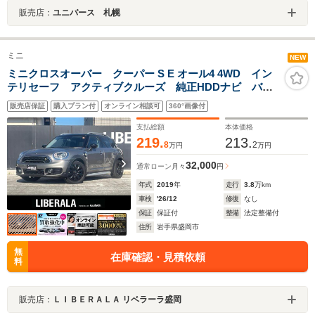
販売店：
ユニバース 札幌
ミニ
NEW
ミニクロスオーバー クーパー S E オール4 4WD イン
テリセーフ アクティブクルーズ 純正HDDナビ バッ
クカメラ パークディスタンスコントロール コンフォ
販売店保証
購入プラン付
オンライン相談可
360°画像付
ートアクセス ミラーETC シートヒーター パワーバ
ックドア LEDライト フォグランプ
支払総額
本体価格
219.
213.
8
2
万円
万円
32,000
通常ローン
月々
円
年式
2019
年
走行
3.8
万km
車検
'26/12
修復
なし
保証
保証付
整備
法定整備付
住所
岩手県盛岡市
無
在庫確認・見積依頼
料
販売店：
ＬＩＢＥＲＡＬＡ リベラーラ盛岡