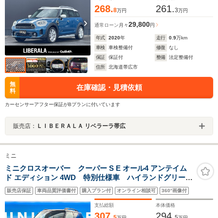
268.
261.
8
3
万円
万円
29,800
通常ローン
月々
円
年式
2020
年
走行
0.9
万km
車検
車検整備付
修復
なし
保証
保証付
整備
法定整備付
住所
北海道帯広市
無
在庫確認・見積依頼
料
カーセンサーアフター保証がBプランに付いています
販売店：
ＬＩＢＥＲＡＬＡ リベラーラ帯広
ミニ
ミニクロスオーバー クーパー S E オール4 アンテイム
ド エディション 4WD 特別仕様車 ハイランドグリーン
ストライプステッチ入革シート シートヒーター パワ
販売店保証
車両品質評価書付
購入プラン付
オンライン相談可
360°画像付
ーシート クルーズコントロール AppleCarPlay バッ
クカメラ パークディスタンスコントロール インテリ
支払総額
本体価格
セーフ
307.
294.
5
5
万円
万円