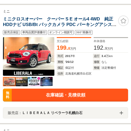
ミニ
ミニクロスオーバー クーパー S E オール4 4WD 純正
HDDナビ USB/Bt バックカメラ PDC パーキングアシスト
LEDヘッドライト ACC シートヒーター パワーテールゲ
販売店保証
車両品質評価書付
オンライン相談可
360°画像付
ート ドライブレコーダー 禁煙車
支払総額
本体価格
199.
192.
8
9
万円
万円
年式
2017
年
走行
3.4
万km
車検
'26/12
修復
なし
保証
保証付
整備
法定整備付
住所
北海道札幌市白石区
無
在庫確認・見積依頼
料
販売店：
ＬＩＢＥＲＡＬＡ リベラーラ札幌白石
ミニ