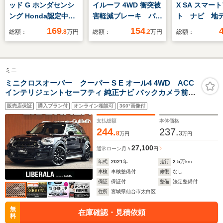
ッド G ホンダセンシ
イルーフ 4WD 衝突被
X SA スマー
ング Honda認定中古
害軽減ブレーキ パワ
ト ナビ 地
車 修復歴なし
ーウインドウ
ックモニター
169
154
総額：
.8
万円
総額：
.2
万円
総額：
Honda販売店全国保
トキー プッ
証1年 ワンオーナ
ート LEDラ
ー 禁煙車 7インチ
ォグランプ 
ミニ
ナビ バックカメラ
アコン ETC
ETC アダプティブク
防止 アイド
ミニクロスオーバー クーパー S E オール4 4WD ACC
インテリジェントセーフティ 純正ナビ バックカメラ前後
ルーズコントロール
トップ 純正
PDC パーキングアシスト LEDヘッドライト オートライ
両側電動スライドド
Wエアバック
販売店保証
購入プラン付
オンライン相談可
360°画像付
ト コンフォートアクセス パワーバックドア 18インチAW
ア LEDヘッドライト
ステアリングスイッチ MINIドライビングモード
支払総額
本体価格
244.
237.
8
3
万円
万円
27,100
通常ローン
月々
円
年式
2021
年
走行
2.5
万km
車検
車検整備付
修復
なし
保証
保証付
整備
法定整備付
住所
宮城県仙台市太白区
無
在庫確認・見積依頼
料