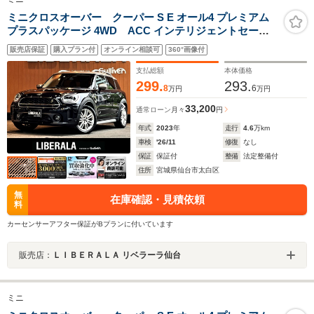
ミニクロスオーバー クーパー S E オール4 プレミアム
プラスパッケージ 4WD ACC インテリジェントセーフ
ティ 純正ナビ バックカメラ 半革 シートヒーター LEDヘ
販売店保証
購入プラン付
オンライン相談可
360°画像付
ッドライト オートライト ユニオンジャックテール コンフ
ォートアクセス パワーバックドア 18インチAW 液晶メー
支払総額
本体価格
ター ETC ドラレコ
299.
293.
8
6
万円
万円
33,200
通常ローン
月々
円
年式
2023
年
走行
4.6
万km
車検
'26/11
修復
なし
保証
保証付
整備
法定整備付
住所
宮城県仙台市太白区
無
在庫確認・見積依頼
料
カーセンサーアフター保証がBプランに付いています
販売店：
ＬＩＢＥＲＡＬＡ リベラーラ仙台
ミニ