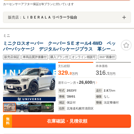
カーセンサーアフター保証がBプランに付いています
販売店：
ＬＩＢＥＲＡＬＡ リベラーラ仙台
ミニ
ミニクロスオーバー クーパー S E オール4 4WD ペッ
パーパッケージ デジタルパッケージプラス 革シー
ト シートヒーター ワイヤレスチャージャー アダプ
販売店保証
車両品質評価書付
購入プラン付
オンライン相談可
360°画像付
ティブクルーズコントロール 純正ナビ Bluetooth バ
ックカメラ ETC
支払総額
本体価格
329.
316.
9
5
万円
万円
26,600
通常ローン
月々
円
年式
2023
年
走行
2.8
万km
車検
'28/01
修復
なし
保証
保証付
整備
法定整備付
住所
北海道札幌市清田区
無
在庫確認・見積依頼
料