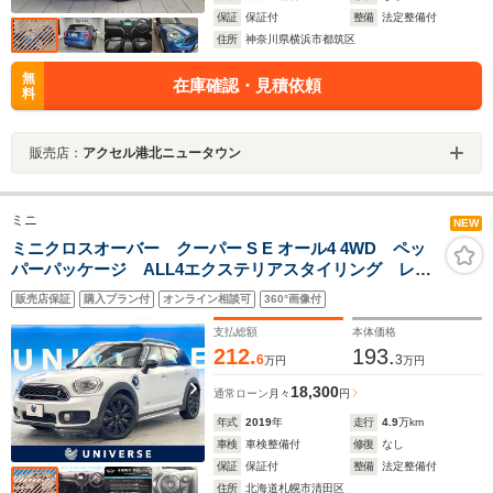
保証
保証付
整備
法定整備付
住所
神奈川県横浜市都筑区
無
在庫確認・見積依頼
料
販売店：
アクセル港北ニュータウン
ミニ
NEW
ミニクロスオーバー クーパー S E オール4 4WD ペッ
パーパッケージ ALL4エクステリアスタイリング レー
ダークルーズコントロール インテリジェントセーフテ
販売店保証
購入プラン付
オンライン相談可
360°画像付
ィ バックカメラ シートヒーター 電動リアゲート
パークアシスト ミラー内蔵型ETC
支払総額
本体価格
212.
193.
6
3
万円
万円
18,300
通常ローン
月々
円
年式
2019
年
走行
4.9
万km
車検
車検整備付
修復
なし
保証
保証付
整備
法定整備付
住所
北海道札幌市清田区