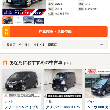
車検
'28/04
修復
なし
保証
保証付
整備
法定整備付
住所
東京都小平市
無
在庫確認・見積依頼
料
販売店：
ＭＩＮＩ ＮＥＸＴ 西東京
あなたにおすすめの中古車
［PR］
ホンダ
日産
ダイハツ
フリード 1.5 ハイブリ
クリッパー 660 DX ハ
ムーヴ 660 