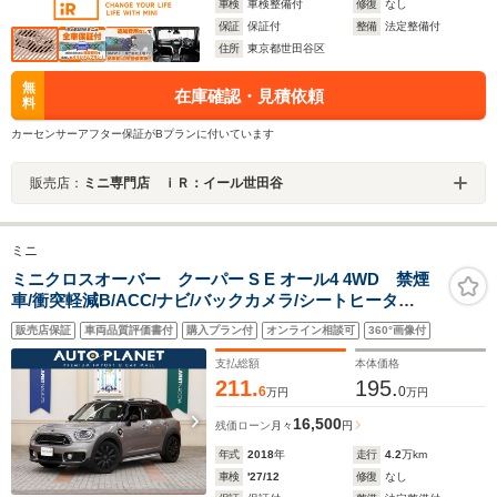
車検
車検整備付
修復
なし
保証
保証付
整備
法定整備付
住所
東京都世田谷区
無
在庫確認・見積依頼
料
カーセンサーアフター保証がBプランに付いています
販売店：
ミニ専門店 ｉＲ：イール世田谷
ミニ
ミニクロスオーバー クーパー S E オール4 4WD 禁煙
車/衝突軽減B/ACC/ナビ/バックカメラ/シートヒータ
ー/LEDヘッドライト/スマートキー/クルーズコントロー
販売店保証
車両品質評価書付
購入プラン付
オンライン相談可
360°画像付
ル/パワーテールゲート/ミラーETC/アルミ/クリアランス
ソナー/
支払総額
本体価格
211.
195.
6
0
万円
万円
16,500
残価ローン
月々
円
年式
2018
年
走行
4.2
万km
車検
'27/12
修復
なし