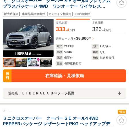
ミニクロスオーバー クーパー S E オール4 プレミアム
プラスパッケージ 4WD ワンオーナー ワイヤレス
CarPlay ACC インテリジェントセーフティ オートマチッ
販売店保証
車両品質評価書付
オンライン相談可
360°画像付
クテールゲート パーキングアシスト コンフォートアクセ
ス シートヒーター バックカメラ ルーフレール LEDヘッ
支払総額
本体価格
ド オートライト
333.
326.
4
4
万円
万円
36,900
通常ローン
月々
円
年式
2023
年
走行
2.6
万km
車検
'28/02
修復
なし
保証
保証付
整備
法定整備付
住所
長野県長野市
無
在庫確認・見積依頼
料
販売店：
ＬＩＢＥＲＡＬＡ リベラーラ長野
ミニ
NEW
ミニクロスオーバー クーパー S E オール4 4WD
PEPPERパッケージ レザーシートPKG ヘッドアップディ