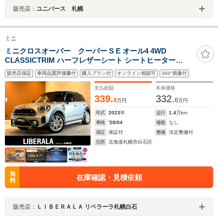
販売店：
ユニバース 札幌
ミニ
ミニクロスオーバー クーパー S E オール4 4WD
CLASSICTRIM ハーフレザーシート シートヒーター
AppleCarPlay バックカメラ PDC パーキングアシスト
販売店保証
車両品質評価書付
購入プラン付
オンライン相談可
360°画像付
ACC 衝突警告 車線逸脱警告 LEDヘッドライト パワーテ
ールゲート 18インチアロイホイール 禁煙車
支払総額
本体価格
339.
332.
8
6
万円
万円
年式
2023
年
走行
1.4
万km
車検
'28/04
修復
なし
保証
保証付
整備
法定整備付
住所
北海道札幌市白石区
無
在庫確認・見積依頼
料
販売店：
ＬＩＢＥＲＡＬＡ リベラーラ札幌白石