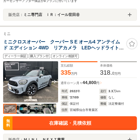
カーセンサーアフター保証がBプランに付いています
販売店：
ミニ専門店 ｉＲ：イール世田谷
ミニ
ミニクロスオーバー クーパー S E オール4 アンテイム
ド エディション 4WD リアカメラ LEDヘッドライト
純正18インチホイール クルーズコントロール シート
ディーラー保証
購入プラン付
オンライン相談可
ヒーター 走行モード変更 ルームミラー型ETC オー
トライト オートワイパー 電動シート
支払総額
本体価格
335
318.
0
万円
万円
44,800
通常ローン
月々
円
年式
2022
年
走行
3.3
万km
車検
'27/09
修復
なし
保証
保証付
整備
法定整備付
住所
宮城県仙台市青葉区
無
在庫確認・見積依頼
料
販売店：
ＭＩＮＩ ＮＥＸＴ青葉