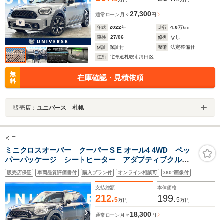
27,300
通常ローン
月々
円
年式
2022
年
走行
4.6
万km
車検
'27/06
修復
なし
保証
保証付
整備
法定整備付
住所
北海道札幌市清田区
無
在庫確認・見積依頼
料
販売店：
ユニバース 札幌
ミニ
ミニクロスオーバー クーパー S E オール4 4WD ペッ
パーパッケージ シートヒーター アダプティブクルー
ズコントロール 純正ナビ Bluetooth バックカメラ
販売店保証
車両品質評価書付
購入プラン付
オンライン相談可
360°画像付
ETC LEDヘッドライト 電動リアゲート オートエア
コン
支払総額
本体価格
212.
199.
5
5
万円
万円
18,300
通常ローン
月々
円