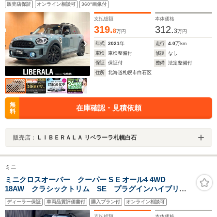
スプレイ マルチディスプレイメーターパネル 茶革シート
販売店保証
オンライン相談可
360°画像付
シートヒーター 電動フロントシート ハイグロスブラック
ルーフレール ピアノブラックエクステリア
支払総額
本体価格
319.
312.
8
3
万円
万円
年式
2021
年
走行
4.0
万km
車検
車検整備付
修復
なし
保証
保証付
整備
法定整備付
住所
北海道札幌市白石区
無
在庫確認・見積依頼
料
販売店：
ＬＩＢＥＲＡＬＡ リベラーラ札幌白石
ミニ
ミニクロスオーバー クーパー S E オール4 4WD
18AW クラシックトリム SE プラグインハイブリッ
ド チリレッド AWD LEDヘッドライト 純正ナビ
ディーラー保証
車両品質評価書付
購入プラン付
オンライン相談可
ACC バックカメラ 電動テールゲート シートヒータ
ー ワンオーナー 禁煙 認定中古車
支払総額
本体価格