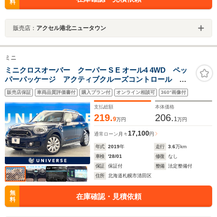
料
販売店：
アクセル港北ニュータウン
ミニ
ミニクロスオーバー クーパー S E オール4 4WD ペッ
パーパッケージ アクティブクルーズコントロール 電
動リアゲート バックカメラ パークディスタンスコン
販売店保証
車両品質評価書付
購入プラン付
オンライン相談可
360°画像付
トロール LEDヘッドライト シートヒーター 純正ナ
ビ 純正18インチアルミホイール ETC
支払総額
本体価格
219.
206.
9
1
万円
万円
17,100
通常ローン
月々
円
年式
2019
年
走行
3.6
万km
車検
'28/01
修復
なし
保証
保証付
整備
法定整備付
住所
北海道札幌市清田区
無
在庫確認・見積依頼
料