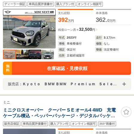
ー シートヒーター AppleCarPlay ACC バックカメ
ディーラー保証
車両品質評価書付
購入プラン付
オンライン相談可
ラ 前後センサー 19インチホイール ピアノブラック
エクステリア
支払総額
本体価格
392
362.
0
万円
万円
32,500
残価ローン
月々
円
年式
2023
年
走行
3.1
万km
車検
車検整備付
修復
なし
保証
保証付
整備
法定整備付
住所
京都府城陽市
無
在庫確認・見積依頼
料
販売店：
Ｋｙｏｔｏ ＢＭＷ ＢＭＷ Ｐｒｅｍｉｕｍ Ｓｅｌｅｃｔｉｏｎ 城陽
ミニ
ミニクロスオーバー クーパー S E オール4 4WD 充電
ケーブル積込・ペッパーパッケージ・デジタルパッケー
ジ・ドライビングアシスト・純正HDDナビゲーション・
販売店保証
車両品質評価書付
購入プラン付
オンライン相談可
360°画像付
純正18インチアルミ・ACC・ユニオンジャックテールラ
ンプ・社外ドラレコ・ETC
支払総額
本体価格