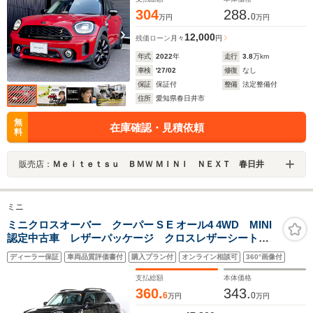
304
288.
0
万円
万円
12,000
残価ローン
月々
円
年式
2022
年
走行
3.8
万km
車検
'27/02
修復
なし
保証
保証付
整備
法定整備付
住所
愛知県春日井市
無
在庫確認・見積依頼
料
販売店：
Ｍｅｉｔｅｔｓｕ ＢＭＷ ＭＩＮＩ ＮＥＸＴ 春日井
ミニ
ミニクロスオーバー クーパー S E オール4 4WD MINI
認定中古車 レザーパッケージ クロスレザーシート
18インチブラックホイール ルーフレールピアノブラッ
ディーラー保証
車両品質評価書付
購入プラン付
オンライン相談可
360°画像付
ク 純正ナビゲーション バックカメラ アクティブク
ルーズコントロール
支払総額
本体価格
360.
343.
6
0
万円
万円