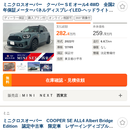
ミニクロスオーバー クーパー S E オール4 4WD 全国2
年保証メーターパネルディスプレイLED-ヘッドライトア
ダプティブクルーズコントロールFシートヒーターRセン
ディーラー保証
購入プラン付
オンライン相談可
360°画像付
ター アームレストETCルームミラーR ビューカメラ
18AW
支払総額
本体価格
282.
259.
6
9
万円
万円
年式
2022
年
走行
6.6
万km
車検
'27/05
修復
なし
保証
保証付
整備
法定整備付
住所
東京都小平市
無
在庫確認・見積依頼
料
販売店：
ＭＩＮＩ ＮＥＸＴ 西東京
ミニ
ミニクロスオーバー COOPER SE ALL4 Albert Bridge
Edition 認定中古車 限定車 レザーインディゴブル