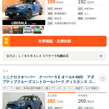
199.
192.
8
0
万円
万円
年式
2019
年
走行
4.0
万km
車検
車検整備付
修復
なし
保証
保証付
整備
法定整備付
住所
北海道札幌市白石区
無
在庫確認・見積依頼
料
販売店：
ＬＩＢＥＲＡＬＡ リベラーラ札幌白石
ミニ
ミニクロスオーバー クーパー S E オール4 4WD アダ
プティブクルーズコントロールパーク ディスタンス コン
トロールETCルームミラーLED-ヘッドライトヘッドアッ
ディーラー保証
車両品質評価書付
購入プラン付
オンライン相談可
360°画像付
プ ディスプレイメーターパネルディスプレイRビューカ
メラF アーム レスト18AW
支払総額
本体価格
292.
269.
7
9
万円
万円
年式
2021
年
走行
2.8
万km