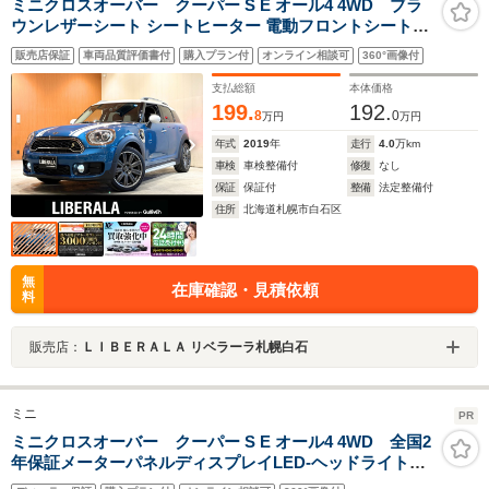
ミニクロスオーバー クーパー S E オール4 4WD ブラ
ウンレザーシート シートヒーター 電動フロントシート
OP19アロイホイール 純正HDDナビ USB/Bt バックカメ
販売店保証
車両品質評価書付
購入プラン付
オンライン相談可
360°画像付
ラ PDC パーキングアシスト ACC 衝突警告 LEDヘッドラ
イト パワーテールゲート 禁煙車
支払総額
本体価格
199.
192.
8
0
万円
万円
年式
2019
年
走行
4.0
万km
車検
車検整備付
修復
なし
保証
保証付
整備
法定整備付
住所
北海道札幌市白石区
無
在庫確認・見積依頼
料
販売店：
ＬＩＢＥＲＡＬＡ リベラーラ札幌白石
ミニ
PR
ミニクロスオーバー クーパー S E オール4 4WD 全国2
年保証メーターパネルディスプレイLED-ヘッドライトア
ダプティブクルーズコントロールFシートヒーターRセン