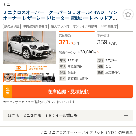
ミニ
ミニクロスオーバー クーパー S E オール4 4WD ワン
オーナー レザーシート/ヒーター 電動シート ヘッドアッ
プディスプレイ バックカメラ 前後障害物センサー パーキ
販売店保証
車両品質評価書付
購入プラン付
オンライン相談可
360°画像付
ングアシスト ドライビングモード 純正ナビ ETC2.0 整備
付
支払総額
本体価格
371.
359.
3
0
万円
万円
39,600
残価ローン
月々
円
年式
2021
年
走行
2.7
万km
車検
車検整備付
修復
なし
保証
保証付
整備
法定整備付
住所
東京都世田谷区
無
在庫確認・見積依頼
料
カーセンサーアフター保証がBプランに付いています
販売店：
ミニ専門店 ｉＲ：イール世田谷
ミニ ミニクロスオーバー ハイブリッド（全国）の中古車