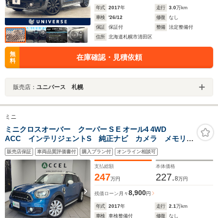
年式
2017
年
走行
3.0
万km
車検
'26/12
修復
なし
保証
保証付
整備
法定整備付
住所
北海道札幌市清田区
無
在庫確認・見積依頼
料
販売店：
ユニバース 札幌
ミニ
ミニクロスオーバー クーパー S E オール4 4WD
ACC インテリジェントS 純正ナビ カメラ メモリー
付パワーシート シートヒーター 電動テールゲート
販売店保証
車両品質評価書付
購入プラン付
オンライン相談可
18インチアルミ ボンネットストライプ ルーフレー
ル フルタイム4WD スマートキー PHV
支払総額
本体価格
247
227.
8
万円
万円
8,900
残価ローン
月々
円
年式
2017
年
走行
2.1
万km
車検
車検整備付
修復
なし