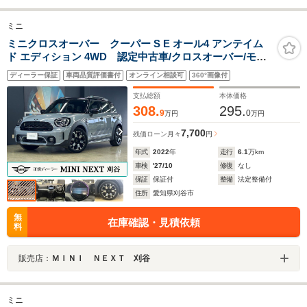
ミニ
ミニクロスオーバー クーパー S E オール4 アンテイム
ド エディション 4WD 認定中古車/クロスオーバー/モメ
ンタムグレー/禁煙車/特別仕様車/Untamed
ディーラー保証
車両品質評価書付
オンライン相談可
360°画像付
Edition/4WD/Applecarplay/アダプティブクルーズコント
ロール/衝突軽減ブレーキ/純正バックカメラ/コンフォート
支払総額
本体価格
アクセス/ETC/シートヒーター
308.
295.
9
0
万円
万円
7,700
残価ローン
月々
円
年式
2022
年
走行
6.1
万km
車検
'27/10
修復
なし
保証
保証付
整備
法定整備付
住所
愛知県刈谷市
無
在庫確認・見積依頼
料
販売店：
ＭＩＮＩ ＮＥＸＴ 刈谷
ミニ