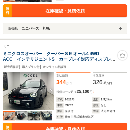
無
在庫確認・見積依頼
料
販売店：
ユニバース 札幌
ミニ
ミニクロスオーバー クーパー S E オール4 4WD
ACC インテリジェントS カープレイ対応ディスプレイ
Bカメ ハーフレザーシート シートヒーター 電動テー
販売店保証
購入プラン付
オンライン相談可
ルゲート 18インチアルミ ルーフレール 後期型液晶
メーター スマートキー ユニオンテール PHV
支払総額
本体価格
344
326.
8
万円
万円
25,100
残価ローン
月々
円
年式
2022
年
走行
2.5
万km
車検
'28/02
修復
なし
保証
保証付
整備
法定整備付
住所
神奈川県横浜市都筑区
無
在庫確認・見積依頼