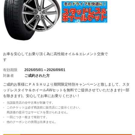
お車を安心してお乗り頂く為に高性能オイル＆エレメント交換で
す
有効期限
2026/05/01～2026/09/01
対象者
ご成約された方
ご成約お客様にＰＡＳＨＵより期間限定特別キャンペーンと致しまして、スタ
ッドレスタイヤ＆ホイールAWセットを無料でご提供させていただきます(一部
を除きます)。安心してお車にお乗りください！
当該販売店の全中古車が対象です。
このチケットは必ず商談前に販売店にご提示ください。
商談後の提示ではサービスを受けられません。
一回につき一枚まで有効です。
他のクーポンとの併用は出来ません。