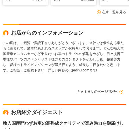
ー革シート 電動テー
ドライト スマートキ
パワーシート
ルゲート 車線逸脱防
ー クルーズコントロ
トパワースラ
在庫一覧を見る
止装置レーンアシス
ール シートヒータ
Dr ブラック
ト 衝突被害軽減シス
ー ガンメタポリッシ
ポリッシュス
テム ブラックポリッ
ュ16AW装着
17AW高速ETC
シュ18AW
お店からのインフォメーション
この度は、ご観覧ご愛読下さりありがとうございます、当社では個性ある車た
ちに囲まれて、愛車精あふれるスタッフがお待ちしております。どんな輸入車
国産車カスタムカーなど乗りたいお車のトラブルの解消をめざし、日々提携工
場様やパーツのスペシャリスト様方とのコンタクトをかわし日夜、整備努力
し 皆様のドライビングシーンが満足行くよう、成長して行きたいと思いま
す。ご相談、ご提案下さい！詳しい内容のはpashu.comまで!
ＰＡＳＨＵのページTOPへ
お店紹介ダイジェスト
輸入国産問わずお車の高熟成クオリティで楽み魅力を御届けし