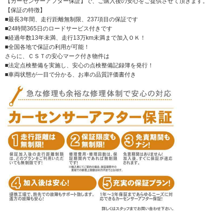
【カーセンサーアフター保証】で、ご購入後の安心をご提供させて頂きます。
【保証の特徴】
■最長3年間、走行距離無制限、237項目の保証です
■24時間365日のロードサービス付きです
■経過年数13年未満、走行13万km未満まで加入ＯＫ！
■全国各地で保証の利用が可能！
さらに、ＣＳＴの安心マーク付き物件は
■法定点検整備を実施し、安心の点検整備記録簿を発行！
■車両状態が一目で分かる、お車の品質評価書付き