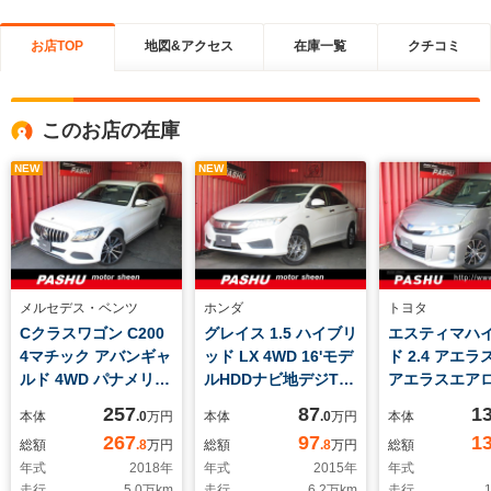
お店TOP
地図&アクセス
在庫一覧
クチコミ
このお店の在庫
NEW
NEW
メルセデス・ベンツ
ホンダ
トヨタ
Cクラスワゴン C200
グレイス 1.5 ハイブリ
エスティマハ
4マチック アバンギャ
ッド LX 4WD 16'モデ
ド 2.4 アエラ
ルド 4WD パナメリカ
ルHDDナビ地デジTV
アエラスエア
ーナAMGグリル コ
バックCAM 安全装備
HDDナビ地デ
257
87
1
本体
.0
万円
本体
.0
万円
本体
マンドHDDナビ地デ
コンフォートPK あん
ックモニター
267
97
1
総額
.8
万円
総額
.8
万円
総額
ジTV LEDライト バッ
しんパッケージハイグ
プダウンモニ
年式
2018
年
年式
2015
年
年式
クカメラ ハーフレザ
レードH/V LEDヘッ
Lミラータンデ
走行
5.0
万km
走行
6.2
万km
走行
1