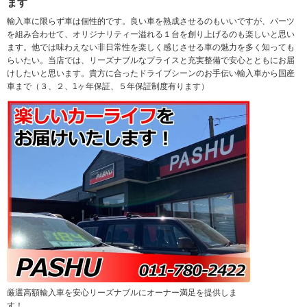
ます
輸入車に限らず車は個性的です。良い車を熟成させるのもいいですが、パーツ
を組み合わせて、オリジナリティー溢れる１台を創り上げるのも楽しいと思い
ます。他では味わえない非日常性を楽しく感じさせる車の魅力を多く知っても
らいたい。当店では、リーズナブルなプライスと充実整備で安心とともにお届
けしたいと思います。貴方に合ったドライブシーンのお手伝い輸入車から国産
車まで（３、２、1ヶ年保証、５年保証制度有ります）
厳選高額輸入車を安心リーズナブルにオーナー満足を提供しま
す！