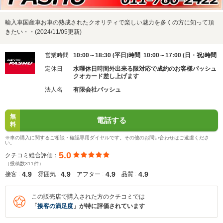
輸入車国産車お車の熟成されたクオリティで楽しい魅力を多くの方に知って頂
きたい・・(2024/11/05更新)
営業時間
10:00～18:30 (平日)時間 10:00～17:00 (日・祝)時間
定休日
水曜休日時間外出来る限対応で成約のお客様パッシュ
クオカード差し上げます
法人名
有限会社パッシュ
無
電話する
料
※車の購入に関するご相談・確認専用ダイヤルです。その他のお問い合わせはご遠慮くださ
い。
5.0
クチコミ総合評価：
（投稿数311件）
4.9
4.9
4.9
4.9
接客 :
雰囲気 :
アフター :
品質 :
この販売店で購入された方のクチコミでは
「
接客の満足度
」が特に評価されています