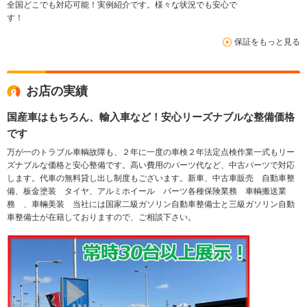
全国どこでも対応可能！実例紹介です。様々な状況でも安心で
す！
保証をもっと見る
お店の実績
国産車はもちろん、輸入車など！安心リーズナブルな整備価格
です
万が一のトラブル車輌故障も、２年に一度の車検２年法定点検作業一式もリー
ズナブルな価格と安心整備です。高い費用のパーツ代など、中古パーツで対応
します。代車の無料貸し出し制度もございます。新車、中古車販売 自動車整
備、板金塗装 タイヤ、アルミホイール パーツ各種保険業務 車輌搬送業
務 、車輛美装 当社には国家二級ガソリン自動車整備士と三級ガソリン自動
車整備士が在籍しておりますので、ご相談下さい。