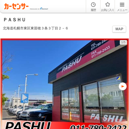
履歴
お気に入り
メニュー
ＰＡＳＨＵ
北海道札幌市東区東苗穂３条３丁目２－６
MAP
1/5