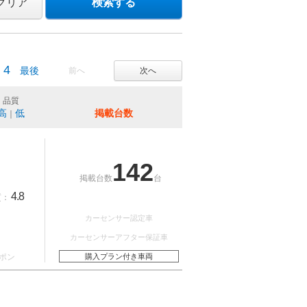
クリア
検索する
4
最後
前へ
次へ
品質
高
低
掲載台数
｜
142
掲載台数
台
4.8
質：
カーセンサー認定車
カーセンサーアフター保証車
ポン
購入プラン付き車両