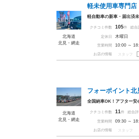
軽未使用車専門店
軽自動車の新車・届出済
105
クチコミ件数
件
総合
北海道
木曜日
定休日
北見・網走
10:00 ～ 
営業時間
お店の情報
スタッフ
フォーポイント北
全国納車OK！アフター安
11
クチコミ件数
件
総合評
北海道
北見・網走
09:30 ～ 
営業時間
お店の情報
スタッフ