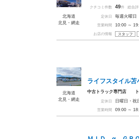
49
クチコミ件数
件
総合評
北海道
毎週火曜日
定休日
北見・網走
10:00 ～ 
営業時間
お店の情報
スタッフ
ライフスタイル苫
中古トラック専門店 ト
北海道
北見・網走
日曜日・祝
定休日
09:00 ～ 
営業時間
ＭＩＤ．α ＧＲ