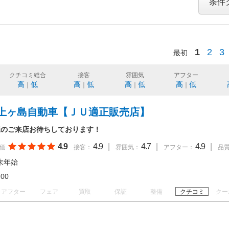
条件
1
2
3
最初
クチコミ総合
接客
雰囲気
アフター
高
低
高
低
高
低
高
低
｜
｜
｜
｜
上ヶ島自動車【ＪＵ適正販売店】
様のご来店お待ちしております！
4.9
4.9
|
4.7
|
4.9
|
価
接客：
雰囲気：
アフター：
品
末年始
18:00
アフター
フェア
買取
保証
整備
クチコミ
クー