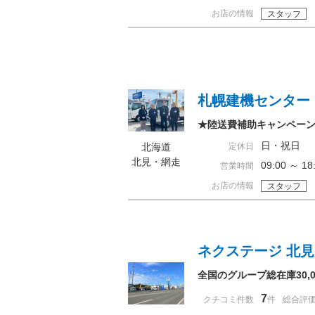
お店の情報
スタッフ
札幌建機センター
★陸送費補助キャンペー
日・祝日
北海道
定休日
北見・網走
09:00 ～ 
営業時間
お店の情報
スタッフ
ネクステージ 北
全国のグループ総在庫30
7
クチコミ件数
件
総合評