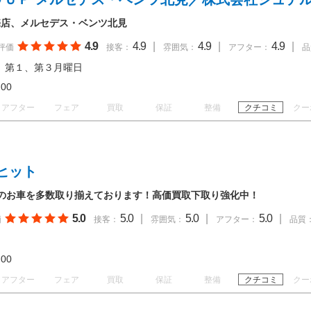
売店、メルセデス・ベンツ北見
4.9
4.9
|
4.9
|
4.9
|
評価
接客：
雰囲気：
アフター：
品
 第１、第３月曜日
18:00
アフター
フェア
買取
保証
整備
クチコミ
クー
ヒット
のお車を多数取り揃えております！高価買取下取り強化中！
5.0
5.0
|
5.0
|
5.0
|
価
接客：
雰囲気：
アフター：
品質
18:00
アフター
フェア
買取
保証
整備
クチコミ
クー