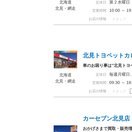
北海道
第２水曜日
定休日
北見・網走
10:00 ～ 
営業時間
お店の情報
スタッフ
北見トヨペットカ
車のお困り事は”北見トヨ
毎週月曜日
北海道
定休日
北見・網走
09:30 ～ 
営業時間
お店の情報
スタッフ
カーセブン北見店
おかげさまで買取・販売