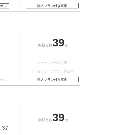
ポン
購入プラン付き車両
39
掲載台数
台
カーセンサー認定車
カーセンサーアフター保証車
ポン
購入プラン付き車両
39
掲載台数
台
3.7
：