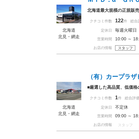
北海道最大規模の正規販
122
クチコミ件数
件
総合
北海道
毎週火曜日
定休日
北見・網走
10:00 ～ 
営業時間
お店の情報
スタッフ
（有）カープラザ
■厳選した高品質、低価格
1
クチコミ件数
件
総合評
北海道
不定休
定休日
北見・網走
09:00 ～ 
営業時間
お店の情報
スタッフ