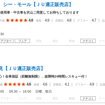
 シー・モール【ＪＵ適正販売店】
未使用車・中古車を沢山ご用意してお待ちしております
4.8
4.9
|
4.8
|
4.7
|
評価
接客：
雰囲気：
アフター：
品
18:30
アフター
フェア
買取
保証
整備
クチコミ
クー
見【ＪＵ適正販売店】
心！全車保証（距離無制限）、故障時24時間レスキュー付！
4.6
4.6
|
4.1
|
4.9
|
価
接客：
雰囲気：
アフター：
品
18:00 09:30 ～ 18:00 日曜、祭日
アフター
フェア
買取
保証
整備
クチコミ
クー