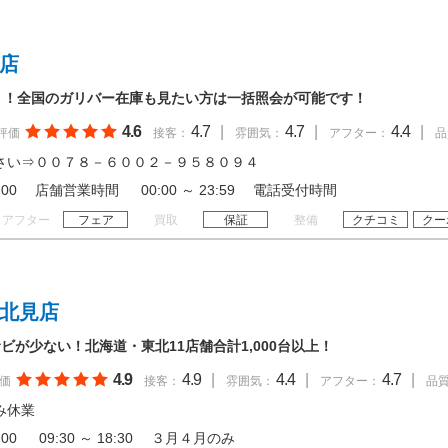
野店
！！全国のガリバー在庫も見たい方は一括照会が可能です！
4.6
4.7
|
4.7
|
4.4
|
評価
接客：
雰囲気：
アフター：
品
さい⇒００７８－６００２－９５８０９４
 19:00 店舗営業時間 00:00 ～ 23:59 電話受付時間
アフター
フェア
買取
保証
整備
クチコミ
クー
 北見店
が少ない！北海道・東北11店舗合計1,000台以上！
4.9
4.9
|
4.4
|
4.7
|
価
接客：
雰囲気：
アフター：
品
み休業
18:00 09:30 ～ 18:30 ３月４月のみ