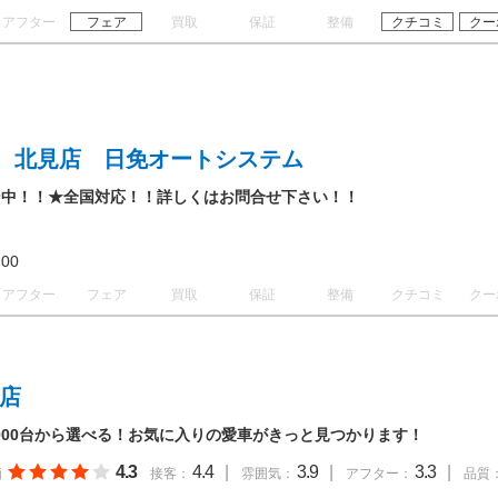
アフター
フェア
買取
保証
整備
クチコミ
クー
 北見店 日免オートシステム
ン中！！★全国対応！！詳しくはお問合せ下さい！！
18:00
アフター
フェア
買取
保証
整備
クチコミ
クー
見店
,000台から選べる！お気に入りの愛車がきっと見つかります！
4.3
4.4
|
3.9
|
3.3
|
価
接客：
雰囲気：
アフター：
品質