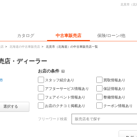
北見市（北
カタログ
中古車販売店
保険/ローン/他
売店
>
北海道の中古車販売店
>
北見市（北海道）の中古車販売店一覧
売店・ディーラー
お店の条件
スタッフ紹介あり
買取情報あり
市
アフターサービス情報あり
保証情報あり
フェアイベント情報あり
整備情報あり
お店のクチコミ掲載あり
クーポン情報あり
選択する
フリーワード検索