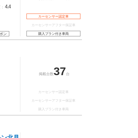
4.4
質：
カーセンサー認定車
カーセンサーアフター保証車
ポン
購入プラン付き車両
37
掲載台数
台
カーセンサー認定車
カーセンサーアフター保証車
購入プラン付き車両
ルン北見