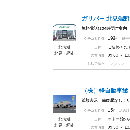
ガリバー 北見端
無料電話は24時間ご案内
192
クチコミ件数
件
総合
北海道
ご連絡くだ
定休日
北見・網走
09:00 ～
営業時間
お店の情報
スタッフ
（株）軽自動車館
総額表示！修復歴なし！サビ
15
クチコミ件数
件
総合評
北海道
年末年始の
定休日
北見・網走
09:30 ～ 
営業時間