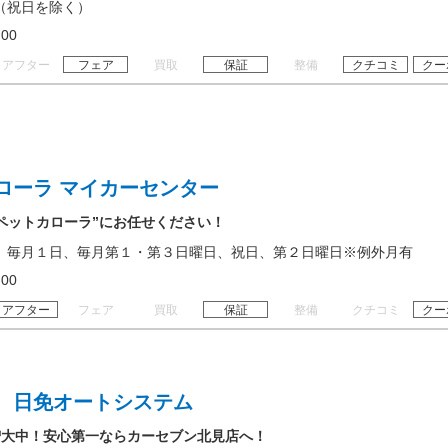
（祝日を除く）
19:00
アフター
フェア
買取
保証
整備
クチコミ
クー
ローラ マイカーセンター
ペットカローラ”にお任せください！
、毎月１日、毎月第１・第３日曜日、祝日、第２日曜日※例外月有
18:00
アフター
フェア
買取
保証
整備
クチコミ
クー
 日免オートシステム
増大中！安心第一ならカーセブン北見店へ！