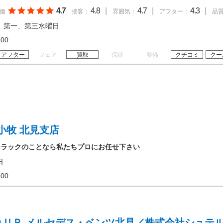
4.7
4.8
|
4.7
|
4.3
|
価
接客：
雰囲気：
アフター：
品
 第一、第三水曜日
19:00
アフター
フェア
買取
保証
整備
クチコミ
クー
小牧 北見支店
ラックのことなら私たちプロにお任せ下さい
日
18:00
ＯＵＰ メルセデス・ベンツ北見／株式会社シュテ