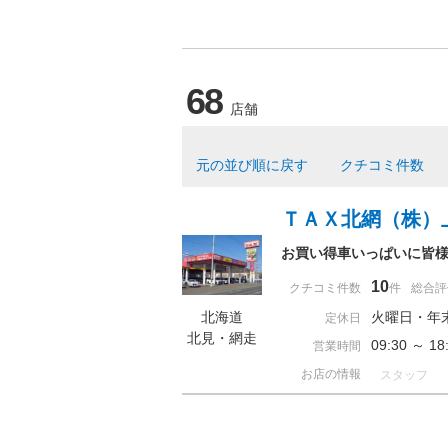
68
店舗
元の並び順に戻す
クチコミ件数
ＴＡＸ北網（株）
お買い得車いっぱいに皆
10
クチコミ件数
件
総合評
北海道
火曜日・年
定休日
北見・網走
09:30 ～ 
営業時間
お店の情報
スタッフ