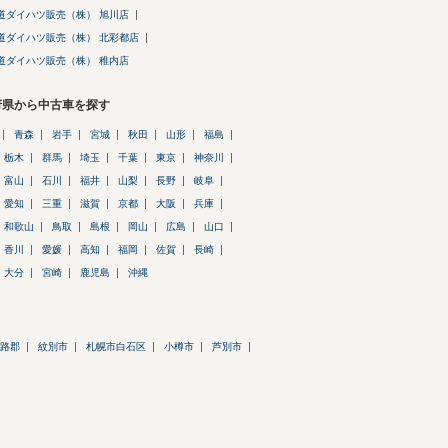
道ダイハツ販売（株） 旭川店
道ダイハツ販売（株） 北彩都店
道ダイハツ販売（株） 稚内店
府県から中古車を探す
青森
岩手
宮城
秋田
山形
福島
栃木
群馬
埼玉
千葉
東京
神奈川
富山
石川
福井
山梨
長野
岐阜
愛知
三重
滋賀
京都
大阪
兵庫
和歌山
鳥取
島根
岡山
広島
山口
香川
愛媛
高知
福岡
佐賀
長崎
大分
宮崎
鹿児島
沖縄
路郡
紋別市
札幌市白石区
小樽市
芦別市