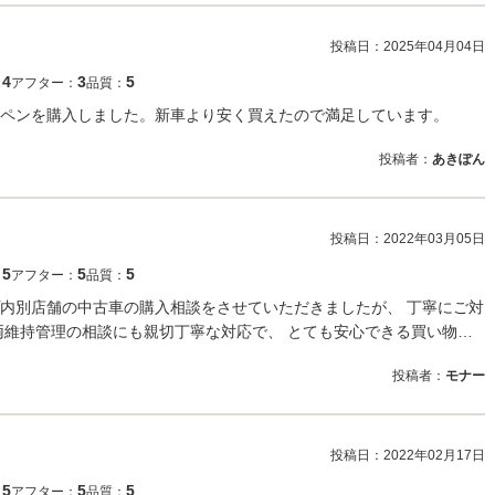
投稿日：
2025年04月04日
4
3
5
：
アフター：
品質：
ペンを購入しました。新車より安く買えたので満足しています。
投稿者：
あきぽん
投稿日：
2022年03月05日
5
5
5
：
アフター：
品質：
内別店舗の中古車の購入相談をさせていただきましたが、 丁寧にご対
両維持管理の相談にも親切丁寧な対応で、 とても安心できる買い物…
投稿者：
モナー
投稿日：
2022年02月17日
5
5
5
：
アフター：
品質：