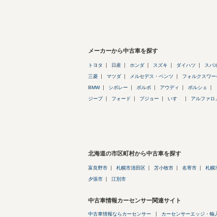
メーカーから中古車を探す
トヨタ
日産
ホンダ
スズキ
ダイハツ
スバ
三菱
マツダ
メルセデス・ベンツ
フォルクスワー
BMW
シボレー
ボルボ
アウディ
ポルシェ
ジープ
フォード
プジョー
いすゞ
アルファロ
北海道の市区町村から中古車を探す
富良野市
札幌市清田区
苫小牧市
名寄市
札幌
夕張市
江別市
中古車情報カーセンサー関連サイト
中古車情報ならカーセンサー
カーセンサーエッジ・輸