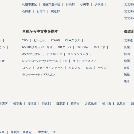
札幌市東区
札幌市豊平区
日高郡
小樽市
夕張郡
北北海
石狩郡
石狩市
網走郡
北北海
北北海
車種から中古車を探す
都道
ル
YRV
ビーカム
CX-60
CLAクラス
北海道
ゲン
NV100クリッパーリオ
XKクーペ
UX300e
スペイド
茨城
A5カブリオレ
デリカD：5
ギャランラムダ
新潟
メオ
レンジローバーヴェラール
R8
ライトエースノア
静岡
コペン
スカイラインクーペ
クレスタ
GLE
ヤリス
奈良
ランサーセディアワゴン
徳島
熊本
市西区
根室市
標津郡
河東郡
日高郡
石狩市
北広島市
砂川市
北見市
釧
入車
車買取・車査定
中古車リース