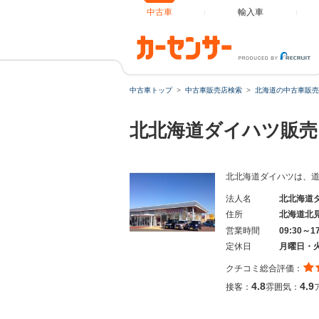
中古車
輸入車
中古車トップ
中古車販売店検索
北海道の中古車販売
北北海道ダイハツ販売
北北海道ダイハツは、道
法人名
北北海道
住所
北海道北
営業時間
09:30～1
定休日
月曜日・
クチコミ総合評価：
4.8
4.9
接客：
雰囲気：