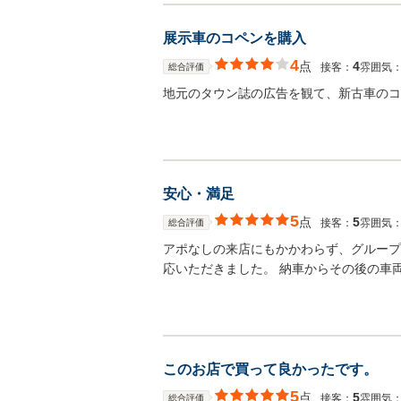
展示車のコペンを購入
4
点
4
接客：
雰囲気
総合評価
地元のタウン誌の広告を観て、新古車のコ
安心・満足
5
点
5
接客：
雰囲気
総合評価
アポなしの来店にもかかわらず、グループ
応いただきました。 納車からその後の車
このお店で買って良かったです。
5
点
5
接客：
雰囲気
総合評価