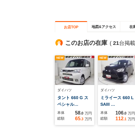
地図&アクセス
在
お店TOP
このお店の在庫
(
21
台掲載
NEW
NEW
ダイハツ
ダイハツ
タント 660 G ス
ミライース 660 L
ペシャル…
SAIII …
58
106
本体
本体
.0
万円
.0
万円
65
112
総額
総額
.3
万円
.1
万円