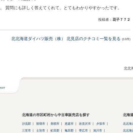
。 質問にも詳しく答えてくれて、とてもわかりやすかったです。
投稿者：
花子７７２
北北海道ダイハツ販売（株） 北見店のクチコミ一覧を見る
(13件)
北北
北海道の市区町村から中古車販売店を探す
北海
沙流郡
留萌市
美唄市
恵庭市
岩見沢市
夕張市
北北海
三笠市
士別市
虻田郡
亀田郡
帯広市
旭川市
北北海