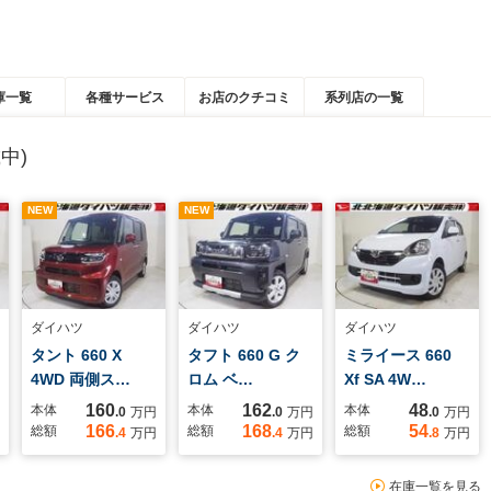
庫一覧
各種サービス
お店のクチコミ
系列店の一覧
中)
NEW
NEW
ダイハツ
ダイハツ
ダイハツ
タント 660 X
タフト 660 G ク
ミライース 660
4WD 両側ス…
ロム ベ…
Xf SA 4W…
160
162
48
本体
本体
本体
.0
万円
.0
万円
.0
万円
166
168
54
総額
総額
総額
.4
万円
.4
万円
.8
万円
在庫一覧を見る