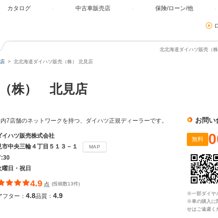
カタログ
中古車販売店
保険/ローン/他
北北海道ダイハツ販売（株）
店
北北海道ダイハツ販売（株） 北見店
（株） 北見店
お問い
内7店舗のネットワークを持つ、ダイハツ正規ディーラーです。
0
ダイハツ販売株式会社
無料
見市中央三輪４丁目５１３－１
MAP
7:30
火曜日・祝日
4.9
点
(投稿数13件)
※一部ダイヤ
4.8
4.9
アフター：
品質：
※車の購入に
せはご遠慮く