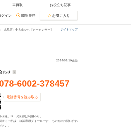
車買取
お役立ち記事
ログイン
閲覧履歴
お気に入り
サイトマップ
 北見店 | 中古車なら【カーセンサー】
2024/03/19更新
合わせ
078-6002-378457
電話番号を読み取る
ル回線、IP・光回線は利用不可。
関するご相談・確認専用ダイヤルです。その他のお問い合わ
ださい。