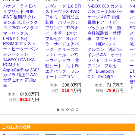
パナメーラ 4 Eハ
レヴォーグ 1.8 STI
N-BOX 660 カスタ
N
イブリッド PDK
スポーツ EX 4WD
ムG ターボSSパッ
66
4WD 後期型 クレ
アルミ 盗難防止
ケージ 4WD 両側
ン
ヨン革 スポーツク
装置 パワーステ
電動ドア ナビ
ー
ロノPKG パノラマ
アリング TV&ナ
バックカメラ 衝
S
マトリックス
ビ 本革 1オナ
突軽減装置 禁煙
メ
LED(PDLS+)
フルセグ Bカメ
車 スマートキ
ラ
PASMエアサス シ
ラ サイドエアバ
ー HIDヘッド
減
ートヒーター ベン
ック クルーズコ
クルコン 純正15
ー
チレーション
ントロール パワ
インチAW オート
コ
14WAY LCA LKA
ーウインドウ 電
ライト オートエ
ー
PCMナビ
動シート 助手席
アコン フルセ
ー
AppleCarPlay 360°
エアバッグ フル
グ Bluetooth
E
カメラ 純正21AW
オートエアコン
CD DVD再生
ビ
禁煙 1オナ 正規D
警
298.0
万円
71.7
万円
車
本体：
本体：
ト
310.4
万円
79.9
万円
総額：
総額：
648.0
万円
本体：
663.2
万円
総額：
このお店の在庫