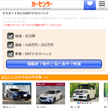
お気に入り
メニュー
ＤＳオートモビル
DS7クロスバック
グランシック ピュアテック (ブラックM) サンルーフ ナイトビジョン オペラインテリア シ
ートベンチレーション
この車はカーセンサーnetでの掲載が終了しております。
地域：石川県
価格：118万円～221万円
車種：DS7クロスバック
掲載終了物件と似た条件で検索
あなたにおすすめの中古車
［PR］
ポルシェ
スバル
ホンダ
ホ