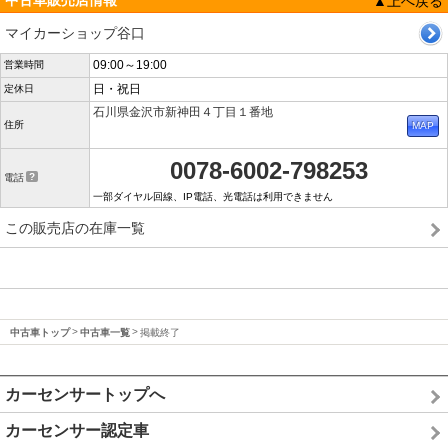
中古車販売店情報
▲上へ戻る
マイカーショップ谷口
09:00～19:00
営業時間
日・祝日
定休日
石川県金沢市新神田４丁目１番地
住所
0078-6002-798253
電話
一部ダイヤル回線、IP電話、光電話は利用できません
この販売店の在庫一覧
中古車トップ
中古車一覧
掲載終了
カーセンサートップへ
カーセンサー認定車