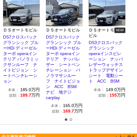
ＤＳオートモビル
ＤＳオートモビル
ＤＳオートモ
NEW!
ビル
DS7クロスバック
DS7クロスバック
グランシック ブル
グランシック ブル
DS3クロスバック
ーHDi ディーゼル
ーHDi ディーゼル
グランシック
ターボ operaイン
ターボ operaイン
operaインスピレ
テリア パノラミッ
テリア ナッパレ
ーション ナッパ
クサンルーフ ナ
ザー シートベン
レザーウォッチス
イトビジョン シ
チレーション パ
トラップデザイン
ートベンチレーシ
ノラマサンルー
シート 電動シー
ョン
フ ナイトビジョ
ト ACC BSM
ン ACC BSM
185.0
万円
149.0
万円
本体：
本体：
ナビ 地デジ
189.7
万円
155
万円
総額：
総額：
carplay
165.0
万円
本体：
169.7
万円
総額：