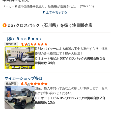
メーカー希望小売価格を見直し、新価格が適用された。（2022.10）
全てを表示する
DS7クロスバック（石川県）を扱う注目販売店
（株）ＢｏｏＢｏｏｚ
4.9
総合評価
点
目利きバイヤーによる厳選お宝中古車がずらり！外車
修理のみも格安にて！県外大歓迎！
1
ＤＳオートモビル DS7クロスバックの
掲載台数
台
34
総掲載数
台
マイカーショップ谷口
4.8
総合評価
点
国産、輸入車問わずあなたの欲しい車探します！お気
軽にお問い合わせください。
2
ＤＳオートモビル DS7クロスバックの
掲載台数
台
13
総掲載数
台