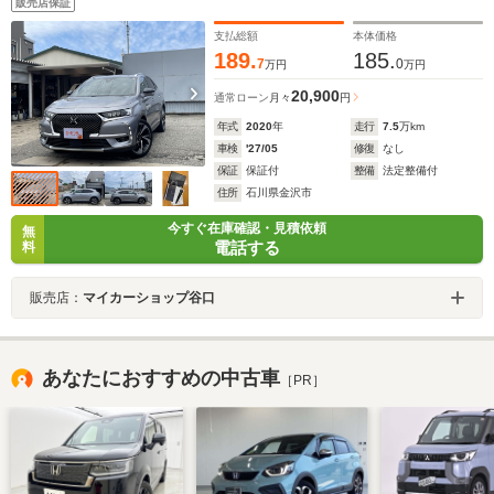
販売店保証
支払総額
本体価格
189.
185.
7
0
万円
万円
20,900
通常ローン
月々
円
年式
2020
年
走行
7.5
万km
車検
'27/05
修復
なし
保証
保証付
整備
法定整備付
住所
石川県金沢市
今すぐ在庫確認・見積依頼
無
電話する
料
販売店：
マイカーショップ谷口
あなたにおすすめの中古車
［PR］