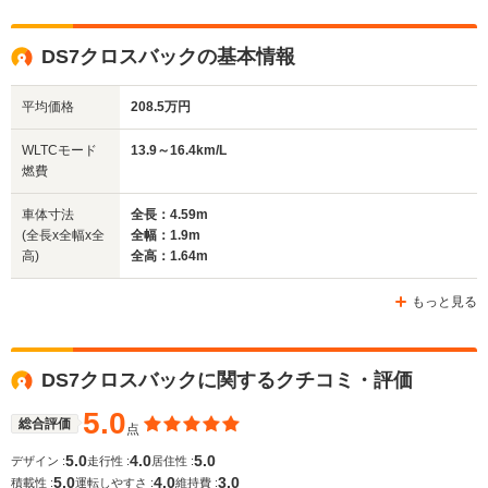
全高
全高
全
DS7クロスバックの基本情報
1.66m
1.5m
1.
平均価格
208.5万円
全幅
全幅
全
WLTCモード
13.9～16.4km/L
サイズ
1.9m
1.83m
1.
燃費
全長
全長
(全長x全幅x全高)
4.59m
4.42m
4.
車体寸法
全長：4.59m
(全長x全幅x全
全幅：1.9m
高)
全高：1.64m
ホイールベース
ホイールベース
ホイー
-m
-m
もっと見る
13.9～15.8km/L
16.4～21.2km/L
14.4～16.
└市街地:10.5～
└市街地:11.6～
└市街地:1
DS7クロスバックに関するクチコミ・評価
12.5km/L
16.8km/L
12.1km/L
WLTCモード
└郊外:13.8～
└郊外:17.3～
└郊外:14.
燃費
5.0
16.7km/L
21.2km/L
16.8km/L
総合評価
点
└高速道路:15.5～
└高速道路:18.1～
└高速道路:
5.0
4.0
5.0
デザイン :
走行性 :
居住性 :
17.0km/L
23.9km/L
18.0km/L
5.0
4.0
3.0
積載性 :
運転しやすさ :
維持費 :