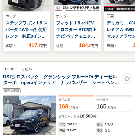
ホンダ
ホンダ
三菱
ステップワゴン 1.5 ス
フィット 1.5 e:HEV
デリカミニ 660
パーダ 4WD 当社使用
クロスター ETC/純正
レミアム 4WD
レンタ 純正9インチ
ナビ/バックモニター/
マルチアラウ
ナビ TVフル リア
ホンダセンシング
ター 両側電動
417
184
総額：
.4
万円
総額：
.2
万円
総額：
カメラ ドラレコ 夏
ドドア ハーフ
冬タイヤ付 ETC
シート ドライ
ーダー ETC 
ＤＳオートモビル
ート レーンキ
シスト
DS7クロスバック グランシック ブルーHDi ディーゼル
ターボ operaインテリア ナッパレザー シートベンチ
レーション パノラマサンルーフ ナイトビジョン
販売店保証
ACC BSM ナビ 地デジ carplay
支払総額
本体価格
169.
165.
7
0
万円
万円
18,500
通常ローン
月々
円
年式
2018
年
走行
9.9
万km
車検
'27/07
修復
なし