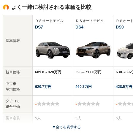
よく一緒に検討される車種を比較
ＤＳオートモビル
ＤＳオートモビル
ＤＳオー
DS7
DS4
DS9
基本情報
新車価格
689.8～828万円
398～717.6万円
630～89
中古車
620.7万円
460.7万円
428.5万円
平均価格
クチコミ
-
-
-
総合評価
乗車定員
5人
5人
5人
▼
全てを表示する
ドア数
5ドア
5ドア
4ドア