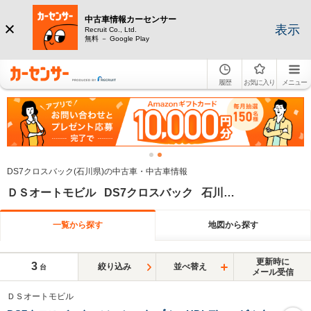
中古車情報カーセンサー
表示
Recruit Co., Ltd.
無料 － Google Play
履歴
お気に入り
メニュー
DS7クロスバック(石川県)の中古車・中古車情報
ＤＳオートモビル DS7クロスバック 石川県
一覧から探す
地図から探す
更新時に
3
絞り込み
並べ替え
台
メール受信
ＤＳオートモビル