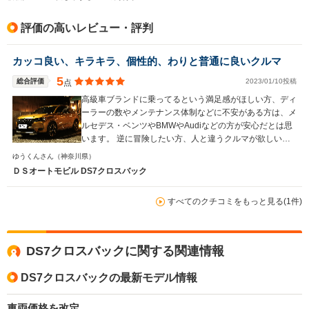
排気量
1598cc
1199～1598cc
1598cc
評価の高いレビュー・評判
駆動方式
FF、4WD
FF
FF
カッコ良い、キラキラ、個性的、わりと普通に良いクルマ
5
総合評価
2023/01/10投稿
点
高級車ブランドに乗ってるという満足感がほしい方、ディ
ーラーの数やメンテナンス体制などに不安がある方は、メ
ルセデス・ベンツやBMWやAudiなどの方が安心だとは思
います。 逆に冒険したい方、人と違うクルマが欲しい方
には有力な候補のひとつになると思います。 実際に、ド
ゆうくんさん
（神奈川県）
イツ車の安心感や安定感から離れて個性が欲しいという方
ＤＳオートモビル DS7クロスバック
が購入されるケースが多いとディーラーさんに伺いまし
た。 あとは、いろいろ書きましたが基本的なクルマとし
すべてのクチコミをもっと見る(1件)
てのデキの良さも是非のって試していただきたいです。
足周りや防音など含めて乗り心地の良さと快適さ、走りの
滑らかさ、実燃費の良さなどは結構優秀だと思います。
ですので、メリットデメリットを差し引いてもなお、独裁
DS7クロスバックに関する関連情報
的なデザインに惹かれた、自分の好きなものに囲まれてい
たい方にとっては、DS7の“単純なクルマとしてのデキの
DS7クロスバックの最新モデル情報
良さ”も含めておすすめしたいクルマだと思います。 万人
受けする車種ではないのは確かだとも思うので、是非一度
車両価格を改定
触れて、乗ってみていただきたい車種です。