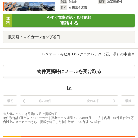
保証
保証付
整備
法定整備付
住所
石川県金沢市
今すぐ在庫確認・見積依頼
無
電話する
料
販売店：
マイカーショップ谷口
ＤＳオートモビル DS7クロスバック（石川県）の中古車
物件更新時にメールを受け取る
1
/1
最初
前の30件
次の30件
最後
※人気のクルマは平均1ヶ月で掲載終了
物件数合計1万台以上のメーカー｜算出データ期間：2024年9月～11月｜内容：物件数合計1万
台以上のメーカーのうち、掲載が終了した物件数が1,000台以上の場合