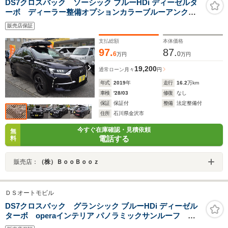
DS7クロスバック ソーシック ブルーHDi ディーゼルタ
ーボ ディーラー整備オプションカラーブルーアンク
ル ディーゼルターボ 衝突軽減ブレーキ レーンキー
販売店保証
プ アクティブクルコン ワイヤレス充電180°カメラ
ブルートゥース USB スペアキー 18インチアルミ
支払総額
本体価格
97.
87.
6
0
万円
万円
19,200
通常ローン
月々
円
年式
2019
年
走行
16.2
万km
車検
'28/03
修復
なし
保証
保証付
整備
法定整備付
住所
石川県金沢市
今すぐ在庫確認・見積依頼
無
電話する
料
販売店：
（株）ＢｏｏＢｏｏｚ
ＤＳオートモビル
DS7クロスバック グランシック ブルーHDi ディーゼル
ターボ operaインテリア パノラミックサンルーフ ナ
イトビジョン シートベンチレーション