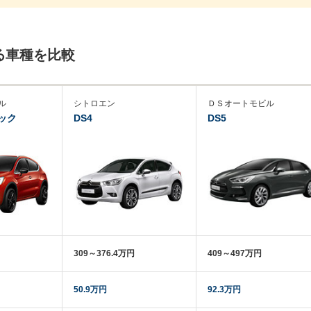
る車種を比較
ル
シトロエン
ＤＳオートモビル
ック
DS4
DS5
309～376.4万円
409～497万円
50.9万円
92.3万円