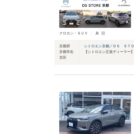
クロカン・ＳＵＶ
灰
京都府
シトロエン京都／ＤＳ ＳＴ
京都市右
京区