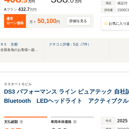
.5
.0
万円
万円
保証付
保証
432.7
A
プラン
万円
1500C
排気量
通常
50,100
詳細を見る
月々
円
ローン価格
お気に入り
ＯＲＥ 京都
クチコミ評価：
5
点（
7
件）
【シトロエン正規ディーラー】全国各地のお客様へ販売・ご納車可能です。
ＤＳオートモビル
DS3 パフォーマンス ライン ピュアテック 
Bluetooth LEDヘッドライト アクティブ
キープ
2025
年式
支払総額
車両本体価格