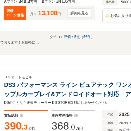
340.3
341.6
A
プラン
B
プラン
万円
万円
1500C
排気量
残価
13,100
詳細を見る
月々
円
ローン価格
お気に入り
クチコミ評価：
5
点（
56
件）
当店は、国道２２号沿いに面しております！お気軽にお立ち寄りくださいませ。
ＤＳオートモビル
DS3 パフォーマンス ライン ピュアテック ワ
ップルカープレイ&アンドロイドオート対応 
ト 前後ドラレコ ETC車載器
DSのことなら正規ディーラー DS STORE京都におまかせください
2025
年式
支払総額
車両本体価格
390
368
2028(
車検
.3
.0
万円
万円
保証付
保証