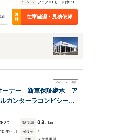
C
フロアMTモード付8AT
ミッション
無
在庫確認・見積依頼
追加
料
ディーラー保証
ンオーナー 新車保証継承 ア
アルカンターラコンビシー
0.9
(R07)
万km
走行距離
R10)年06月
なし
修復歴
法定整備付
整備