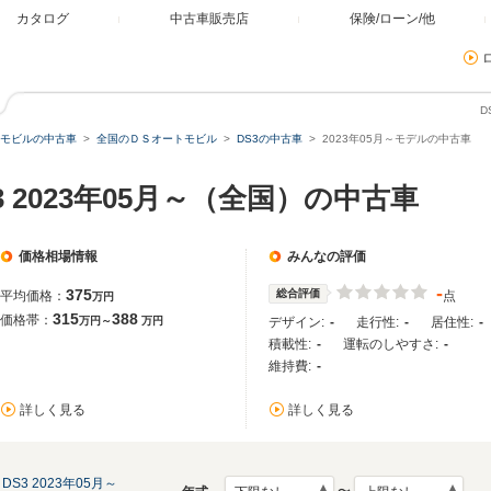
カタログ
中古車販売店
保険/ローン/他
D
モビルの中古車
全国のＤＳオートモビル
DS3の中古車
2023年05月～モデルの中古車
 2023年05月～（全国）の中古車
価格相場情報
みんなの評価
-
375
総合評価
平均価格：
点
万円
315
388
価格帯：
万円～
万円
デザイン:
-
走行性:
-
居住性:
-
積載性:
-
運転のしやすさ:
-
維持費:
-
詳しく見る
詳しく見る
DS3 2023年05月～