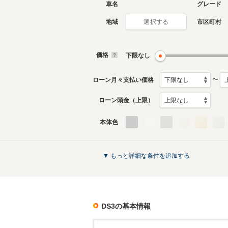
車名
グレード
地域
市区町村
選択する
現行
初代
2023年5月～生産中
2015年1
生産モデ
価格
下限なし
DS3のカタログを見る
〜
ローン月々支払い価格
ローン頭金（上限）
本体色
▼ もっと詳細な条件を追加する
DS3
の基本情報