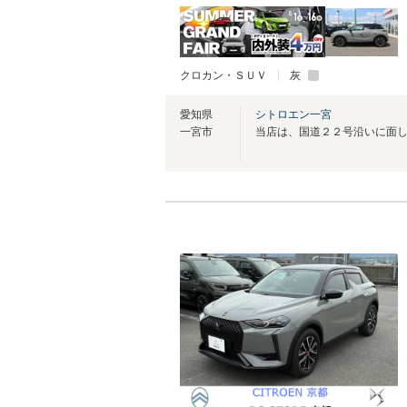
クロカン・ＳＵＶ
灰
愛知県
シトロエン一宮
一宮市