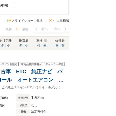
---
新車時)
---
スライドショーで見る
中古車相場
1
前へ
次へ
最初
最後
走行距離
排気量
車検
修復歴
多
少
多
少
付
無
無
有
ンライン相談可
車両品質評価書付
ディーラー保証
定中古車 ETC 純正ナビ バ
ロール オートエアコン フ
oidAuto ブラインドスポッ
特選車限定 内外装コーティング4万円ＯＦＦ！認定中古車保証／ＥＴＣ／純正ナビ／純正１８インチアルミホイール／元代車／フロントシートヒーター
1.5
(R05)
万km
走行距離
備付
なし
修復歴
法定整備付
整備