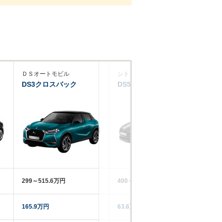
ＤＳオートモビル
シトロエン
シ
DS3クロスバック
DS5
DS
299～515.6万円
400～485万円
24
165.9万円
63.6万円
53