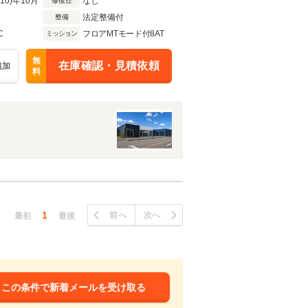
R10)年10月
なし
修復歴
法定整備付
整備
C
フロアMTモード付8AT
ミッション
無
在庫確認・見積依頼
追加
料
1
前へ
次へ
最初
最後
この条件で新着メールを受け取る