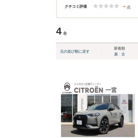
－
クチコミ評価
点
4
台
新着順
元の並び順に戻す
新
古