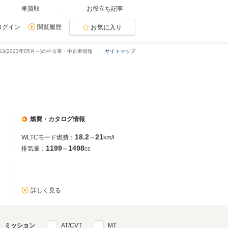
車買取
お役立ち記事
ログイン
閲覧履歴
お気に入り
S3(2023年05月～)の中古車・中古車情報
サイトマップ
燃費・カタログ情報
18.2
21
WLTCモード燃費：
～
km/l
1199
1498
排気量：
～
cc
詳しく見る
ミッション
AT/CVT
MT