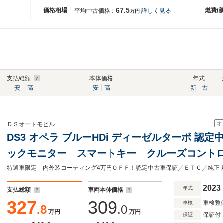
67.5
価格相場
燃費(
平均中古価格：
詳しく見る
万円
支払総額
本体価格
年式
安
高
安
高
新
古
オ
ＤＳオートモビル
DS3 オペラ ブルーHDi ディーゼルターボ 認
ックモニター スマートキー クルーズコント
ロントシートヒーター AppleCarPlay Andr
トモニター
2023
年式
支払総額
車両本体価格
327
309
車検整
車検
.8
.0
万円
万円
保証付
保証