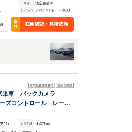
法定整備付
整備
C
フロアMTモード付8AT
ミッション
無
在庫確認・見積依頼
追加
料
車両品質評価書付
販売店保証
自社試乗車 バックカメラ
クルーズコントロール レーン
0.4
(R07)
万km
走行距離