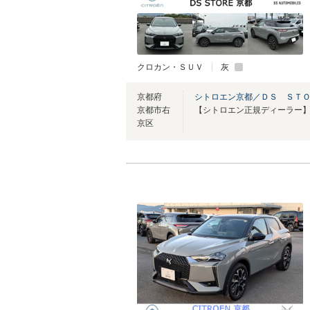
クロカン・ＳＵＶ
灰
京都府
シトロエン京都／ＤＳ ＳＴ
京都市右
京区