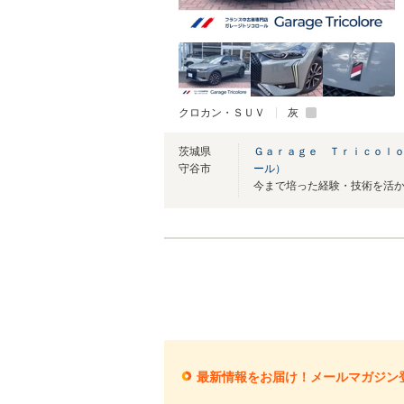
クロカン・ＳＵＶ
灰
茨城県
Ｇａｒａｇｅ Ｔｒｉｃｏｌ
守谷市
ール）
最新情報をお届け！メールマガジン