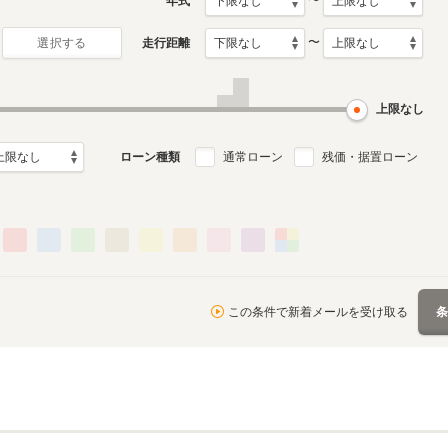
〜
年式
〜
走行距離
選択する
0月～2019年9月
ル
上限なし
ローン種類
通常ローン
残価・据置ローン
この条件で新着メールを受け取る