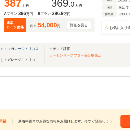
387
369
2028(
車検
.0
万円
万円
保証付
保証
396
396.9
A
プラン
B
プラン
万円
万円
1200C
排気量
通常
54,000
詳細を見る
月々
円
ローン価格
お気に入り
ｏｒｅ（ガレージトリコロ
クチコミ評価：－
カーセンサーアフター保証取扱店
今まで培った経験・技術を活かし＜ガレージ・トリコロール＞リニューアルオープン！
登録
新着中古車やお得な情報をお届けします。今すぐ登録しよう！