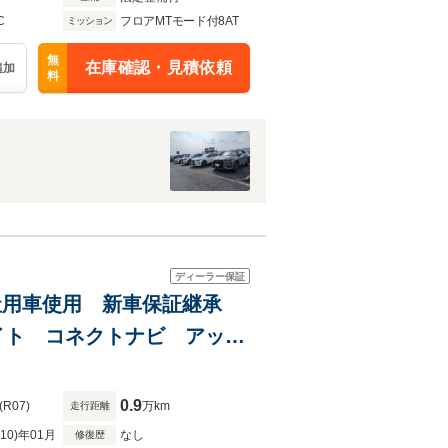
C
フロアMTモード付8AT
ミッション
無
在庫確認・見積依頼
追加
料
ディーラー保証
弊社社用車使用 新車保証継承
イト コネクトナビ アップ
ディーゼルターボ
0.9
(R07)
万km
走行距離
R10)年01月
なし
修復歴