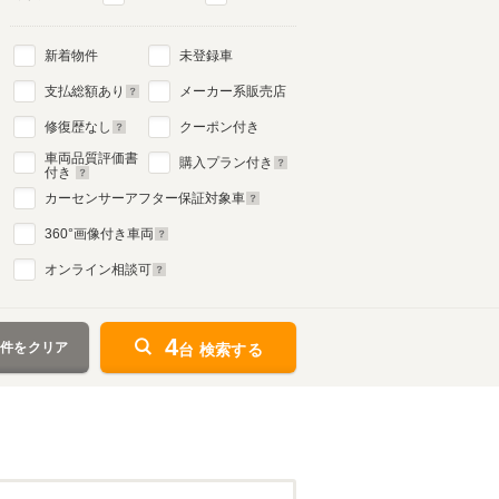
新着物件
未登録車
支払総額あり
メーカー系販売店
修復歴なし
クーポン付き
車両品質評価書
購入プラン付き
付き
カーセンサーアフター保証対象車
360
°画像付き車両
オンライン相談可
4
条件をクリア
台 検索する