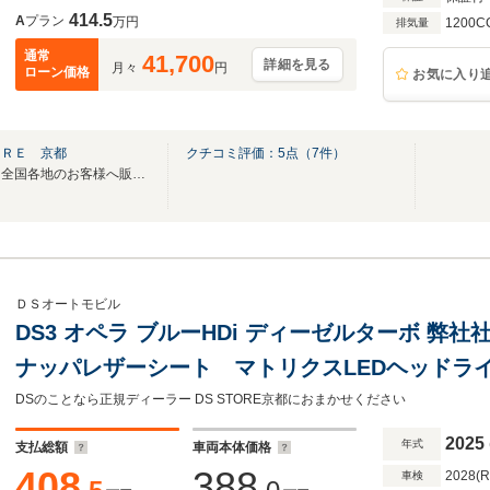
414.5
A
プラン
万円
1200C
排気量
通常
41,700
詳細を見る
月々
円
ローン価格
お気に入り
ＯＲＥ 京都
クチコミ評価：
5
点（
7
件）
【シトロエン正規ディーラー】全国各地のお客様へ販売・ご納車可能です。
ＤＳオートモビル
DS3 オペラ ブルーHDi ディーゼルターボ 
ナッパレザーシート マトリクスLEDヘッドラ
ルカープレイ&アンドロイドオート対応 1.5L
DSのことなら正規ディーラー DS STORE京都におまかせください
2025
年式
支払総額
車両本体価格
408
388
2028(
車検