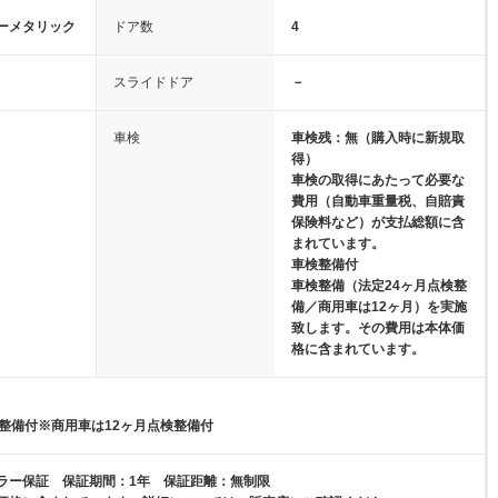
ーメタリック
ドア数
4
スライドドア
－
車検
車検残：無（購入時に新規取
得）
車検の取得にあたって必要な
費用（自動車重量税、自賠責
保険料など）が支払総額に含
まれています。
車検整備付
車検整備（法定24ヶ月点検整
備／商用車は12ヶ月）を実施
致します。その費用は本体価
格に含まれています。
検整備付※商用車は12ヶ月点検整備付
ラー保証 保証期間：1年 保証距離：無制限