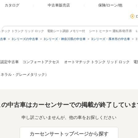
カタログ
中古車販売店
保険/ローン/他
マチック トランク リッド ロック 電動シート調節 メモリー付 シート ヒーター 運転席/助手席 L
古車
3シリーズの中古車
3シリーズ・神奈川県の中古車
3シリーズ・厚木市の中古車
i 認定中古車 コンフォートアクセス オートマチック トランク リッド ロック 電
（ミネラル・グレーメタリック）
この中古車はカーセンサーでの掲載が終了していま
申し訳ございませんが、他の車をお探しください
カーセンサートップページから探す