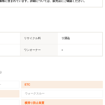
価格に含まれています。詳細については、販売店にご確認ください。
リサイクル料
リ済込
ワンオーナー
○
)
－
ETC
ウォークスルー
横滑り防止装置