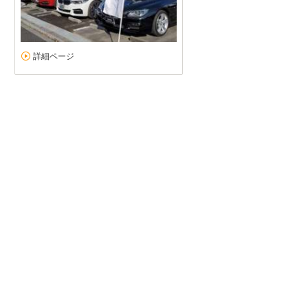
詳細ページ
２０２４年３月登録車をお得にGET！
5
5
5
0
接客：
雰囲気：
アフター：
品質：
総合評価
点
67歳元会社員です。カーセンサーを使ったのは初めてです。ディラー扱
て検索続けておりました。狙い目は２０２２年以降の３２０です。習
ＢＭＷ 3シリーズグランツーリスモ（2026/03購入）
2026/04/01投稿
た