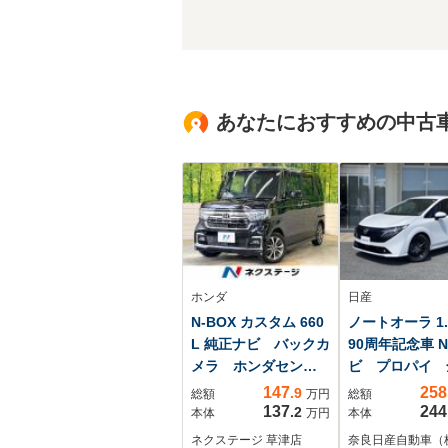
あなたにおすすめの中古
ホンダ
日産
N-BOX カスタム 660
ノートオーラ 1.
L 純正ナビ バックカ
90周年記念車 
メラ ホンダセンシ
ビ プロパイ 
ング アダプティブ
囲M ドラレ
147
258
.9
総額
万円
総額
クルーズ シートヒ
ETC2.0 BOS
137
244
.2
本体
万円
本体
ーター 電動ドア
ンド シートヒ
ネクステージ 草津店
奈良日産自動車（