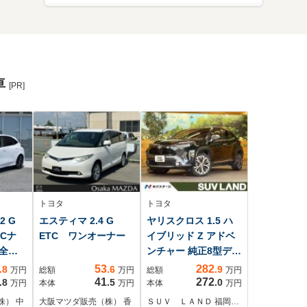
車
[PR]
トヨタ
トヨタ
2 G
エスティマ 2.4 G
ヤリスクロス 1.5 ハ
NCナ
ETC ワンオーナー
イブリッド Z アドベ
全周
ンチャー 純正8型ディ
コ
スプレイオーディ
53
282
.8
.6
.9
万円
総額
万円
総額
万円
Eサウ
オ 全周囲カメラ
41
272
.8
.5
.0
万円
本体
万円
本体
万円
ー
シートヒーター
株） 中
大阪マツダ販売（株） 香
ＳＵＶ ＬＡＮＤ 福岡…