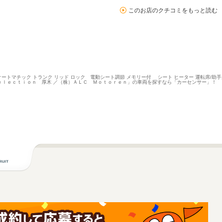
このお店のクチコミをもっと読む
ートマチック トランク リッド ロック 電動シート調節 メモリー付 シート ヒーター 運転席/助
ｅｌｅｃｔｉｏｎ 厚木 ／（株）ＡＬＣ Ｍｏｔｏｒｅｎ」の車両を探すなら「カーセンサー」！