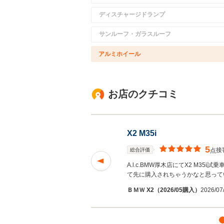
ディスチャージドランプ
サンルーフ・ガラスルーフ
アルミホイール
お店のクチコミ
X2 M35i
5
接
総合評価
点
事。担当のM田さん
A.l.c.BMW厚木店にてX2 M3
読む
て先に購入されちゃうかなと思って
ＢＭＷ X2（2026/05購入）
2026/0