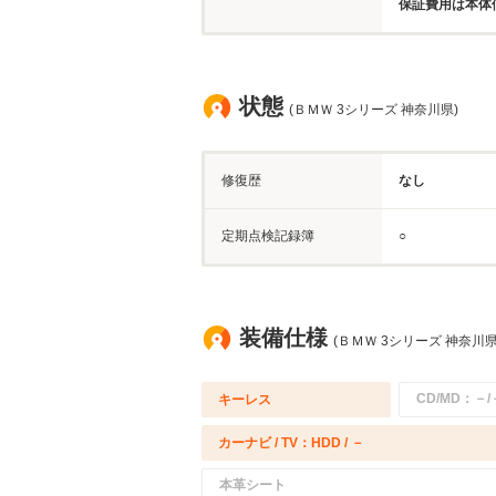
保証費用は本体
状態
(ＢＭＷ 3シリーズ 神奈川県)
修復歴
なし
定期点検記録簿
○
装備仕様
(ＢＭＷ 3シリーズ 神奈川県
CD/MD：－/
キーレス
カーナビ / TV：HDD / －
本革シート