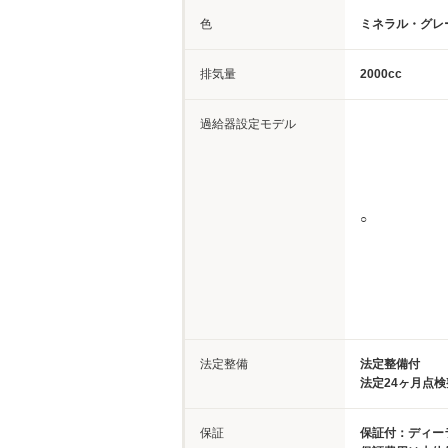
色
ミネラル・グレ
排気量
2000cc
過給器設定モデル
○
法定整備
法定整備付
法定24ヶ月点
保証
保証付：ディー