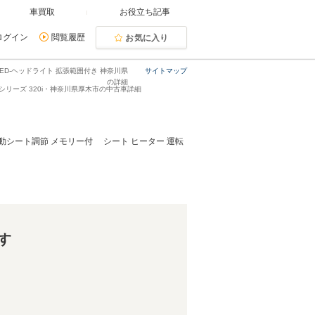
車買取
お役立ち記事
ログイン
閲覧履歴
お気に入り
ED-ヘッドライト 拡張範囲付き 神奈川県
サイトマップ
の詳細
3シリーズ 320i・神奈川県厚木市の中古車詳細
動シート調節 メモリー付 シート ヒーター 運転
す