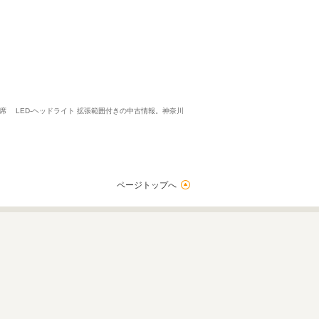
手席 LED-ヘッドライト 拡張範囲付きの中古情報。神奈川
ページトップへ