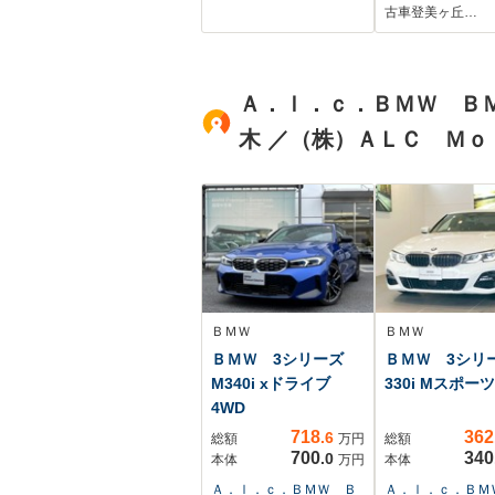
ロールサンシェー
タ ワイヤレス
古車登美ヶ丘…
ド クリアランスソ
電 フォグラ
ナー 純正14インチ
SOSコール 
アルミ スマートキ
害軽減 踏み間
Ａ．ｌ．ｃ．ＢＭＷ Ｂ
ー ETC ドラレ
防止 障害物セ
コ 電動格納ミラー
サ ブラインド
木 ／（株）ＡＬＣ Ｍｏ
ットモニタ ワ
レス充電
ＢＭＷ
ＢＭＷ
ＢＭＷ 3シリーズ
ＢＭＷ 3シ
M340i xドライブ
330i Mスポーツ
4WD
718
362
.6
総額
万円
総額
700
340
.0
本体
万円
本体
Ａ．ｌ．ｃ．ＢＭＷ Ｂ
Ａ．ｌ．ｃ．ＢＭ