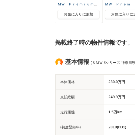
ＭＷ Ｐｒｅｍｉｕｍ
ＭＷ Ｐｒｅｍ
Ｓｅｌｅｃｔｉｏｎ 厚
Ｓｅｌｅｃｔｉｏ
お気に入りに追加
お気に入りに
木 ／（株）ＡＬＣ Ｍｏ
木 ／（株）ＡＬ
ｔｏｒｅｎ
ｔｏｒｅｎ
掲載終了時の物件情報です。
基本情報
(ＢＭＷ 3シリーズ 神奈川県
本体価格
230.0万円
支払総額
249.9万円
走行距離
1.5万km
(初度登録年)
2019(H31)