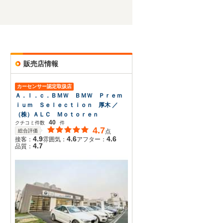
販売店情報
カーセンサー認定取扱店
Ａ．ｌ．ｃ．ＢＭＷ ＢＭＷ Ｐｒｅｍ
ｉｕｍ Ｓｅｌｅｃｔｉｏｎ 厚木 ／
（株）ＡＬＣ Ｍｏｔｏｒｅｎ
40
クチコミ件数
件
4.7
総合評価
点
4.9
4.6
4.6
接客：
雰囲気：
アフター：
4.7
品質：