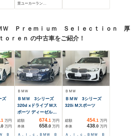
充
AC100V電源 ハーフ
里ユーカーラン…
イト
レザーシート ドラ
衝突被
イブレコーダー
違い
ETC 禁煙車 ステ
ＭＷ Ｐｒｅｍｉｕｍ Ｓｅｌｅｃｔｉｏｎ 厚
ン
アリングヒーター
スポ
パワーシート LED
ｔｏｒｅｎ の中古車をご紹介！
イヤ
ヘッド
ＢＭＷ
ＢＭＷ
リーズ
ＢＭＷ 3シリーズ
ＢＭＷ 3シリーズ
320d xドライブ Mス
320i Mスポーツ
ポーツ ディーゼル
タ...
674
454
.1
.1
.1
万円
総額
万円
総額
万円
658
438
.0
.0
.0
万円
本体
万円
本体
万円
Ｗ Ｂ
Ａ．ｌ．ｃ．ＢＭＷ Ｂ
Ａ．ｌ．ｃ．ＢＭＷ Ｂ