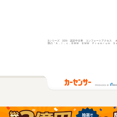
3シリーズ 320i 認定中古車 コンフォートアクセス オ
県の「Ａ．ｌ．ｃ．ＢＭＷ ＢＭＷ Ｐｒｅｍｉｕｍ Ｓ