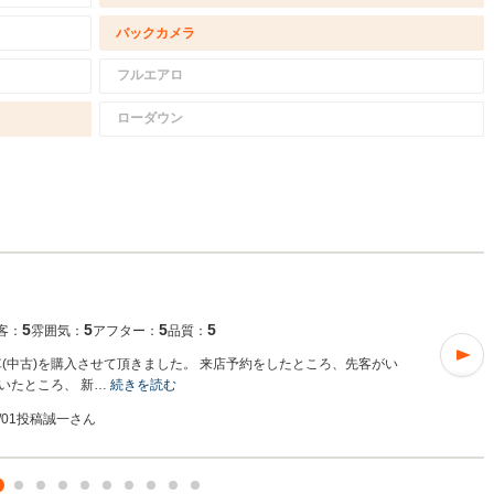
バックカメラ
フルエアロ
ローダウン
5
5
5
5
客：
雰囲気：
アフター：
品質：
5i試乗車(中古)を購入させて頂きました。 来店予約をしたところ、先客がい
いたところ、 新…
続きを読む
7/01投稿
誠一さん