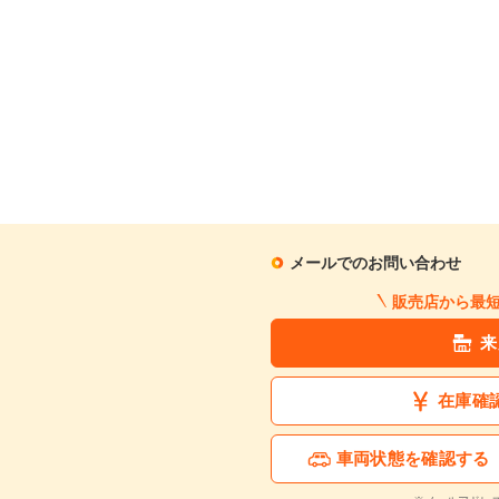
月々の支払額
1
.4
万円
※シミュレーション結果は
※シミュレーションしたロ
この中古車に関
メールでのお問い合わせ
販売店から最
来
在庫確
車両状態を確認する