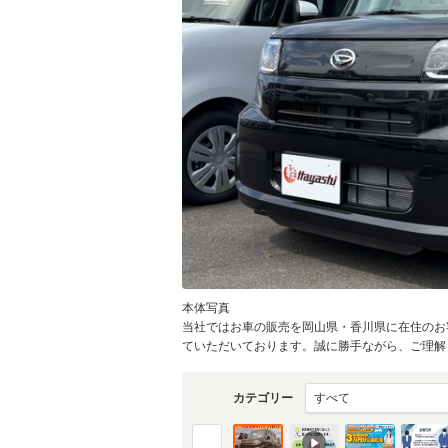
物件価格
頭金
通常ローン・支払総
1
.4
月々の
支払額
万円
支払回数
本体写真
当社ではお車の販売を岡山県・香川県に在住のお
支払回数
ていただいております。誠に勝手ながら、ご理解と
カテゴリー