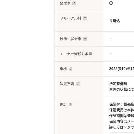
禁煙車
◯
リサイクル料
リ済込
展示・試乗車
－
エコカー減税対象車
－
車検
2028(R10)年1
法定整備
法定整備無
車両の状態に
保証
保証付：販売店
保証費用は本
保証期間は登録
保証内容はメ
詳しくはスタ