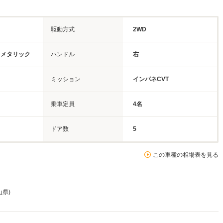
駆動方式
2WD
カメタリック
ハンドル
右
ミッション
インパネCVT
乗車定員
4名
ドア数
5
この車種の相場表を見る
山県)