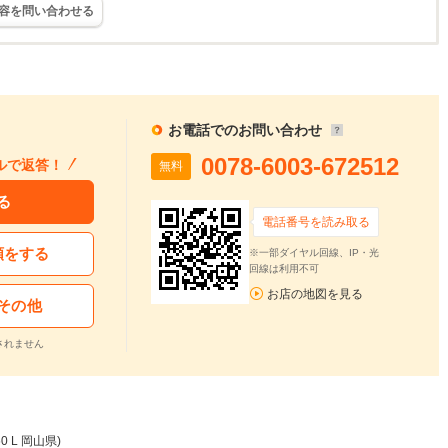
容を問い合わせる
お電話でのお問い合わせ
0078-6003-672512
ルで返答！
無料
る
電話番号を読み取る
頼をする
※一部ダイヤル回線、IP・光
回線は利用不可
お店の地図を見る
その他
されません
0 L 岡山県)