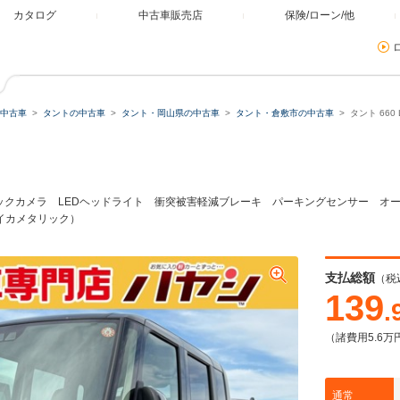
カタログ
中古車販売店
保険/ローン/他
中古車
タントの中古車
タント・岡山県の中古車
タント・倉敷市の中古車
タント 66
ミュレーター
類
バックカメラ LEDヘッドライト 衝突被害軽減ブレーキ パーキングセンサー 
イカメタリック）
残価・据置ローン
支払総額
（税
139
.
（諸費用5.6万
本体価格
自由に設定
通常