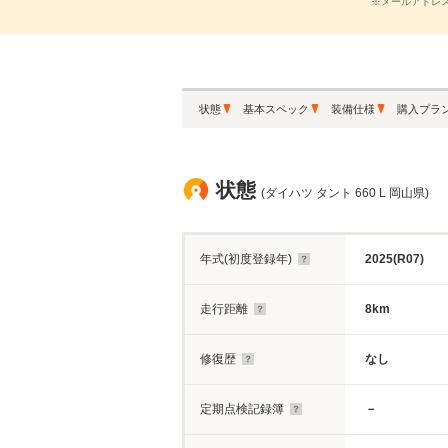
※メールアドレ
状態
基本スペック
装備仕様
購入プラ
状態
(ダイハツ タント 660 L 岡山県)
年式(初度登録年)
2025(R07)
走行距離
8km
修復歴
なし
定期点検記録簿
－