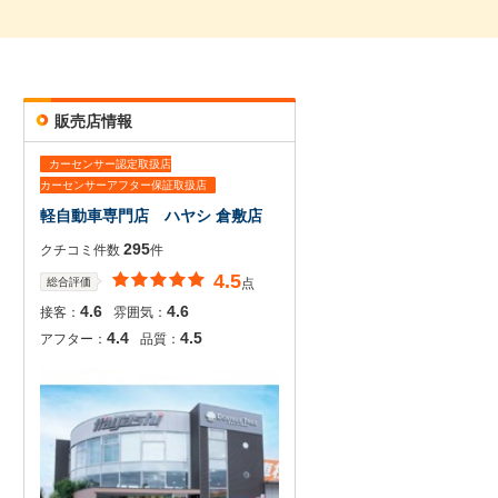
販売店情報
カーセンサー認定取扱店
カーセンサーアフター保証取扱店
軽自動車専門店 ハヤシ 倉敷店
295
クチコミ件数
件
4.5
総合評価
点
4.6
4.6
接客：
雰囲気：
4.4
4.5
アフター：
品質：