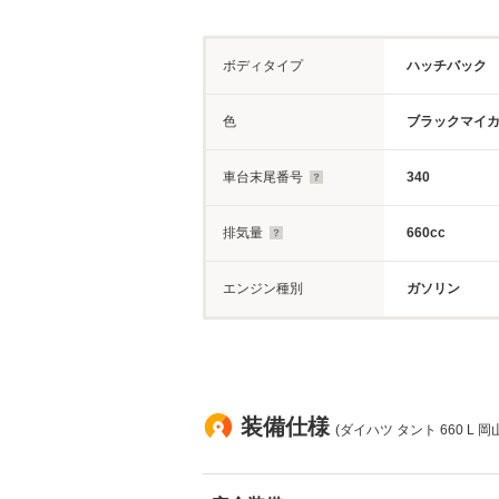
ボディタイプ
ハッチバック
色
ブラックマイ
車台末尾番号
340
排気量
660cc
エンジン種別
ガソリン
装備仕様
(ダイハツ タント 660 L 岡