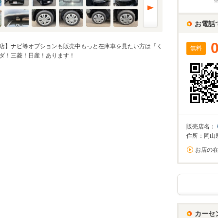
%
お電話
実店舗での金利は異なる場合がありますのでご注意ください。
店】ナビ等オプションも販売中もっと在庫車を見たい方は「く
無料
ダ！三菱！日産！あります！
万円
算額
/回
0%が上限です。
回数
回
販売店名：
住所：岡山
お店の
ーション結果
割賦販売価格内訳
支払総額 で計算
カーセ