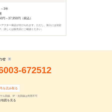
17,895
円
800
円 ×
119
回
月～3年
0
円 ×
0
回
限
50円～37,950円（税込）
ーアフター保証が付けられます。ただし、加入には法定
す。詳しくは販売店にご確認ください。
わせ
6003-672512
確認・見積依頼
号を読み取る
ヤル回線、IP・光回線は利用不可
の地図を見る