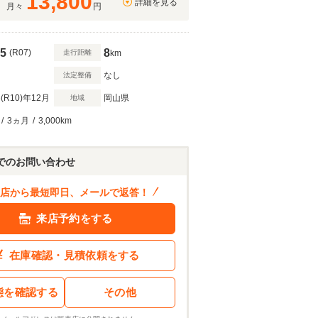
13,800
詳細を見る
月々
円
5
8
(R07)
走行距離
km
なし
法定整備
(R10)
年12月
岡山県
地域
/
3ヵ月
/
3,000km
139
.9
万円
ン結果を見る
でのお問い合わせ
店から最短即日、メールで返答！
来店予約をする
在庫確認・見積依頼をする
態を確認する
その他