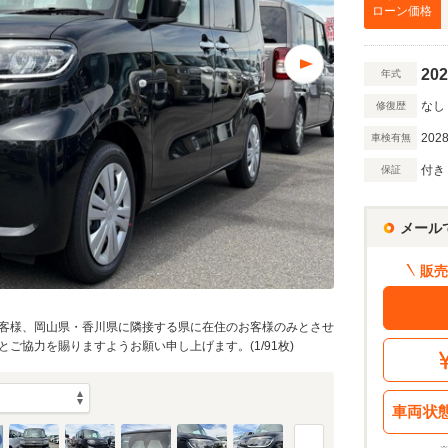
万円
ローン価格
202
年式
万円
なし
修復歴
2028
車検有無
額 で計算
付き
保証
借入額
割賦販売価格：
166
万円
シミュレーショ
利息分：
26.1
万円
メール
・金利・ボーナス払い
販売
客様、岡山県・香川県に隣接する県に在住のお客様のみとさせ
回
ご協力を賜りますようお願い申し上げます。(1/91枚)
10
返済期間
年
車両状