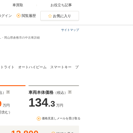
車買取
お役立ち記事
ログイン
閲覧履歴
お気に入り
サイトマップ
0 L・岡山県倉敷市の中古車詳細
オートライト オートハイビーム スマートキー プ
車両本体価格
込）
（税込）
134
9
.3
万円
万円
円含む）
価格見直しメールを受け取る