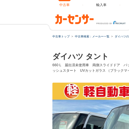
中古車
輸入車
中古車トップ
中古車検索：メーカー一覧
ダイハツの
ローンシ
ダイハツ タント
ローン種
660 L 届出済未使用車 両側スライドドア 
ッシュスタート UVカットガラス （ブラックマ
通常ローン
借入額
支払総額