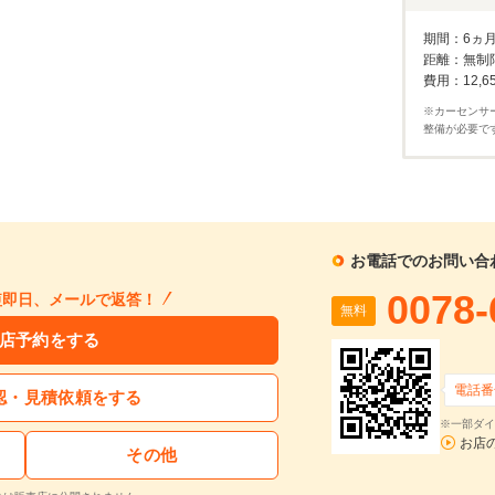
1回目
割賦販売価格：
166
万円
2回目以降
13,
利息分：
26.1
万円
期間：6ヵ
ボーナス月
距離：無制
支払回数：
120
回
費用：12,6
※カーセンサ
入力された条件で算出した概算金額となります。お支払い金額の目安としてご利用ください。
整備が必要で
ーン金利は参考値です。実店舗での金利は異なる場合があります。
するお問い合わせ
お電話でのお問い合
タント 660 L 届出済未使用車 両側スライドドア バックカメラ LEDヘッドライト 衝突被害軽減ブレーキ パーキングセンサー オートライト オートハイビーム スマートキー プッシュスタート UVカットガラス
支払総額
車両本体価格
年式
走行距離
0078-
短即日、メールで返答！
2025
8
無
139.9
134.3
無料
在庫
万円
万円
(R07)
km
料
店予約をする
電話番
認・見積依頼をする
再シミュレーションする
※一部ダイ
お店
その他