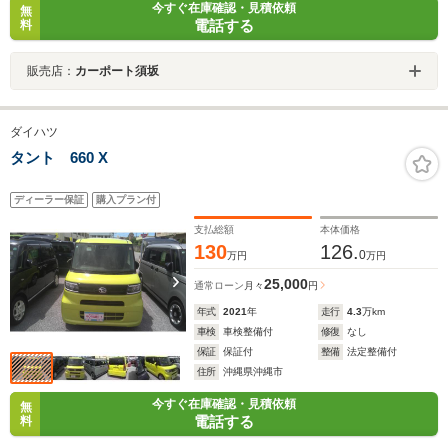
今すぐ在庫確認・見積依頼
無
電話する
料
販売店：
カーポート須坂
ダイハツ
タント 660 X
ディーラー保証
購入プラン付
支払総額
本体価格
130
126.
0
万円
万円
25,000
通常ローン
月々
円
年式
2021
年
走行
4.3
万km
車検
車検整備付
修復
なし
保証
保証付
整備
法定整備付
住所
沖縄県沖縄市
今すぐ在庫確認・見積依頼
無
電話する
料