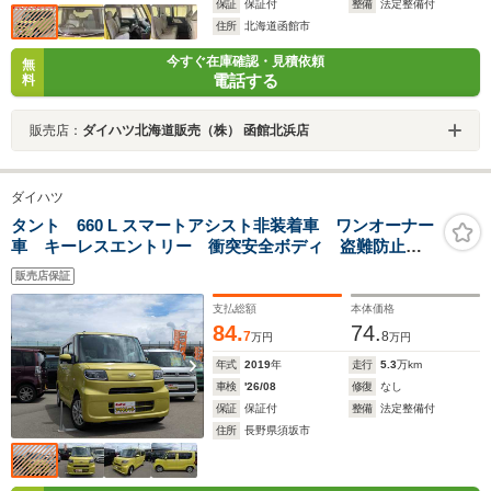
保証
保証付
整備
法定整備付
住所
北海道函館市
今すぐ在庫確認・見積依頼
無
電話する
料
販売店：
ダイハツ北海道販売（株） 函館北浜店
ダイハツ
タント 660 L スマートアシスト非装着車 ワンオーナー
車 キーレスエントリー 衝突安全ボディ 盗難防止シ
ステム ナビ ETC マニュアルエアコン
販売店保証
支払総額
本体価格
84.
74.
7
8
万円
万円
年式
2019
年
走行
5.3
万km
車検
'26/08
修復
なし
保証
保証付
整備
法定整備付
住所
長野県須坂市