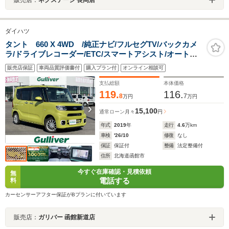
ダイハツ
タント 660 X 4WD /純正ナビ/フルセグTV/バックカメ
ラ/ドライブレコーダー/ETC/スマートアシスト/オートマ
チックハイビーム/両側パワースライドドア/シートヒータ
販売店保証
車両品質評価書付
購入プラン付
オンライン相談可
ー/LEDヘッドライト/オートライト/スマートキー
支払総額
本体価格
119.
116.
8
7
万円
万円
15,100
通常ローン
月々
円
年式
2019
年
走行
4.6
万km
車検
'26/10
修復
なし
保証
保証付
整備
法定整備付
住所
北海道函館市
今すぐ在庫確認・見積依頼
無
電話する
料
カーセンサーアフター保証がBプランに付いています
販売店：
ガリバー 函館新道店