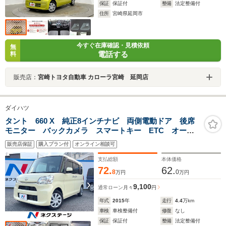
保証
保証付
整備
法定整備付
住所
宮崎県延岡市
今すぐ在庫確認・見積依頼
無
電話する
料
販売店：
宮崎トヨタ自動車 カローラ宮崎 延岡店
ダイハツ
タント 660 X 純正8インチナビ 両側電動ドア 後席
モニター バックカメラ スマートキー ETC オート
ライト オートエアコン Bluetooth CD DVD再生
販売店保証
購入プラン付
オンライン相談可
フルセグ
支払総額
本体価格
72.
62.
8
0
万円
万円
9,100
通常ローン
月々
円
年式
2015
年
走行
4.4
万km
車検
車検整備付
修復
なし
保証
保証付
整備
法定整備付