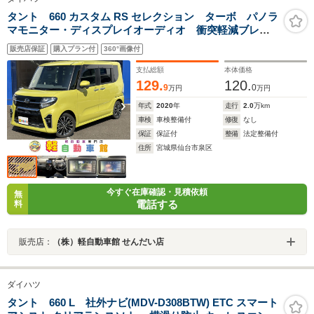
タント 660 カスタム RS セレクション ターボ パノラ
マモニター・ディスプレイオーディオ 衝突軽減ブレー
キ Bluetooth バックカメラ ドラレコ 両側パワース
販売店保証
購入プラン付
360°画像付
ライドドア ETC 禁煙車 シートヒーター 誤発進抑
制 横滑り防止 ABS
支払総額
本体価格
129.
120.
9
0
万円
万円
年式
2020
年
走行
2.0
万km
車検
車検整備付
修復
なし
保証
保証付
整備
法定整備付
住所
宮城県仙台市泉区
今すぐ在庫確認・見積依頼
無
電話する
料
販売店：
（株）軽自動車館 せんだい店
ダイハツ
タント 660 L 社外ナビ(MDV-D308BTW) ETC スマート