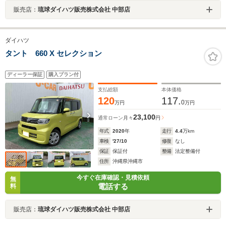
販売店：
琉球ダイハツ販売株式会社 中部店
ダイハツ
タント 660 X セレクション
ディーラー保証
購入プラン付
支払総額
本体価格
120
117.
0
万円
万円
23,100
通常ローン
月々
円
年式
2020
年
走行
4.4
万km
車検
'27/10
修復
なし
保証
保証付
整備
法定整備付
住所
沖縄県沖縄市
今すぐ在庫確認・見積依頼
無
電話する
料
販売店：
琉球ダイハツ販売株式会社 中部店