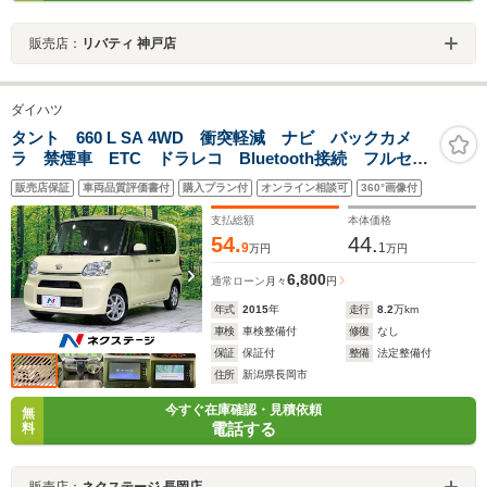
販売店：
リバティ 神戸店
ダイハツ
タント 660 L SA 4WD 衝突軽減 ナビ バックカメ
ラ 禁煙車 ETC ドラレコ Bluetooth接続 フルセ
グ CD/DVD再生 エアコン アイドリングストップ プ
販売店保証
車両品質評価書付
購入プラン付
オンライン相談可
360°画像付
ライバシーガラス 電動格納ミラー リモコンキー
支払総額
本体価格
54.
44.
9
1
万円
万円
6,800
通常ローン
月々
円
年式
2015
年
走行
8.2
万km
車検
車検整備付
修復
なし
保証
保証付
整備
法定整備付
住所
新潟県長岡市
今すぐ在庫確認・見積依頼
無
電話する
料
販売店：
ネクステージ 長岡店