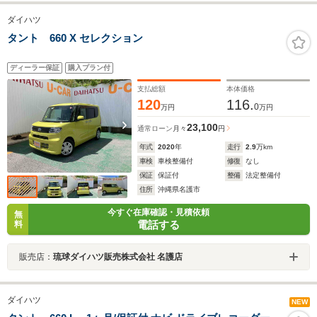
ダイハツ
タント 660 X セレクション
ディーラー保証
購入プラン付
支払総額
本体価格
120
116.
0
万円
万円
23,100
通常ローン
月々
円
年式
2020
年
走行
2.9
万km
車検
車検整備付
修復
なし
保証
保証付
整備
法定整備付
住所
沖縄県名護市
今すぐ在庫確認・見積依頼
無
電話する
料
販売店：
琉球ダイハツ販売株式会社 名護店
ダイハツ
NEW