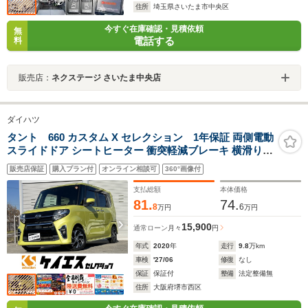
住所
埼玉県さいたま市中央区
今すぐ在庫確認・見積依頼
無
電話する
料
販売店：
ネクステージ さいたま中央店
ダイハツ
タント 660 カスタム X セレクション 1年保証 両側電動
スライドドア シートヒーター 衝突軽減ブレーキ 横滑り防
止 アイドリングストップ オートライト オートエアコン
販売店保証
購入プラン付
オンライン相談可
360°画像付
電動格納ミラー パワーウィンドウ プッシュスタート スマ
ートキー
支払総額
本体価格
81.
74.
8
6
万円
万円
15,900
通常ローン
月々
円
年式
2020
年
走行
9.8
万km
車検
'27/06
修復
なし
保証
保証付
整備
法定整備無
住所
大阪府堺市西区