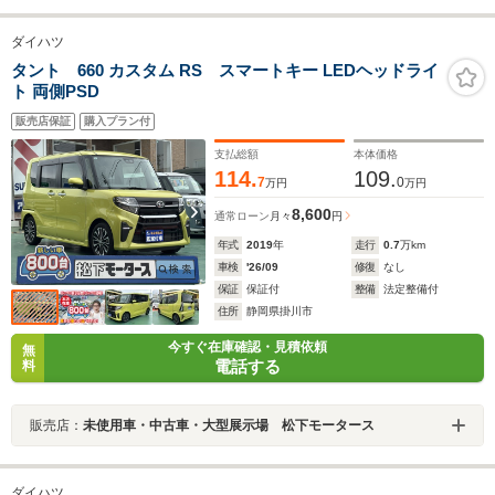
ダイハツ
タント 660 カスタム RS スマートキー LEDヘッドライ
ト 両側PSD
販売店保証
購入プラン付
支払総額
本体価格
114.
109.
7
0
万円
万円
8,600
通常ローン
月々
円
年式
2019
年
走行
0.7
万km
車検
'26/09
修復
なし
保証
保証付
整備
法定整備付
住所
静岡県掛川市
今すぐ在庫確認・見積依頼
無
電話する
料
販売店：
未使用車・中古車・大型展示場 松下モータース
ダイハツ