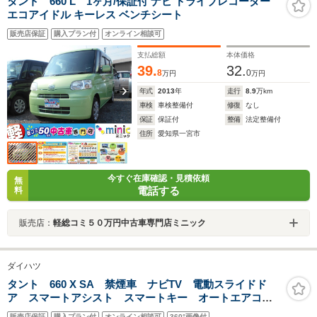
タント 660 L 1ヶ月/保証付 ナビ ドライブレコーダー
エコアイドル キーレス ベンチシート
販売店保証
購入プラン付
オンライン相談可
支払総額
本体価格
39.
32.
8
0
万円
万円
年式
2013
年
走行
8.9
万km
車検
車検整備付
修復
なし
保証
保証付
整備
法定整備付
住所
愛知県一宮市
今すぐ在庫確認・見積依頼
無
電話する
料
販売店：
軽総コミ５０万円中古車専門店ミニック
ダイハツ
タント 660 X SA 禁煙車 ナビTV 電動スライドド
ア スマートアシスト スマートキー オートエアコ
ン ETC ドライブレコーダー オートライト 後席サ
販売店保証
購入プラン付
オンライン相談可
360°画像付