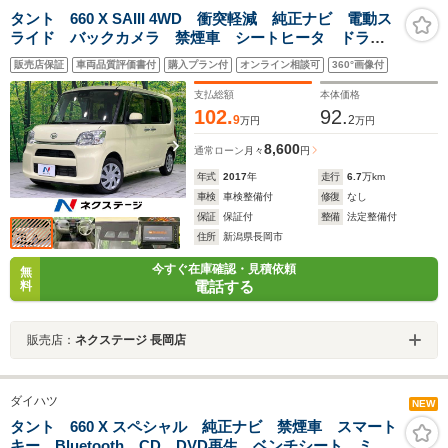
タント 660 X SAIII 4WD 衝突軽減 純正ナビ 電動ス
ライド バックカメラ 禁煙車 シートヒータ ドラレ
コ ETC オートライト オートエアコン Blueooth
販売店保証
車両品質評価書付
購入プラン付
オンライン相談可
360°画像付
CD/DVD再生 スマートキー
支払総額
本体価格
102.
92.
9
2
万円
万円
8,600
通常ローン
月々
円
年式
2017
年
走行
6.7
万km
車検
車検整備付
修復
なし
保証
保証付
整備
法定整備付
住所
新潟県長岡市
今すぐ在庫確認・見積依頼
無
電話する
料
販売店：
ネクステージ 長岡店
ダイハツ
NEW
タント 660 X スペシャル 純正ナビ 禁煙車 スマート
キー Bluetooth CD DVD再生 ベンチシート ミュ