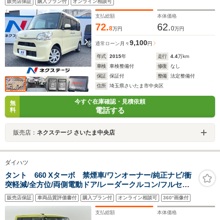
販売店保証
購入プラン付
オンライン相談可
フルセグ
支払総額
本体価格
72.
62.
8
0
万円
万円
9,100
通常ローン
月々
円
年式
2015
年
走行
4.4
万km
車検
車検整備付
修復
なし
保証
保証付
整備
法定整備付
住所
埼玉県さいたま市中央区
今すぐ在庫確認・見積依頼
無
電話する
料
販売店：
ネクステージ さいたま中央店
ダイハツ
タント 660 Xターボ 禁煙車/ワンオーナー/純正ナビ/衝
突軽減/全方位/両側電動ドア/レーダークルコン/フルセ
グ/ETC/CD/DVD/LEDヘッドライト/オートライト/オート
販売店保証
車両品質評価書付
購入プラン付
オンライン相談可
360°画像付
ハイビーム/シートヒーター/純正前方ドラレコ
支払総額
本体価格