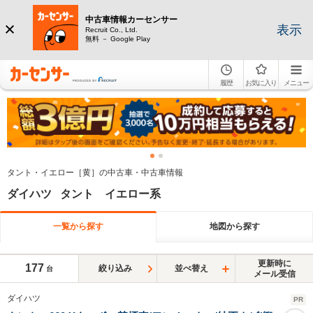
中古車情報カーセンサー
表示
Recruit Co., Ltd.
無料 － Google Play
履歴
お気に入り
メニュー
タント・イエロー［黄］の中古車・中古車情報
ダイハツ タント イエロー系
一覧から探す
地図から探す
更新時に
177
絞り込み
並べ替え
台
メール受信
ダイハツ
PR