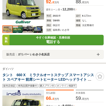
92.
88.
8
8
万円
万円
12,200
通常ローン
月々
円
年式
2021
年
走行
8.1
万km
車検
'28/05
修復
なし
保証
保証付
整備
法定整備付
住所
福島県いわき市
今すぐ在庫確認・見積依頼
無
電話する
料
販売店：
ガリバー いわき小名浜店
ダイハツ
タント 660 X ミラクルオートステップ スマートアシス
ト スペアキー 前席シートヒーター LEDヘッドライト ク
リアランスソナー パワースライドドア
販売店保証
車両品質評価書付
購入プラン付
オンライン相談可
支払総額
本体価格
66.
59.
8
8
万円
万円
9,600