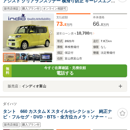
アシスト クリアランスソナー 横滑り防止 キーレスエント
リー スペアキー LEDヘッドライト オートライト 電動格
販売店保証
購入プラン付
オンライン相談可
納ミラー
支払総額
本体価格
73.
66.
8
8
万円
万円
10,700
通常ローン
月々
円
年式
2021
年
走行
7.0
万km
車検
車検整備付
修復
なし
保証
保証付
整備
法定整備付
住所
富山県富山市
今すぐ在庫確認・見積依頼
無
電話する
料
販売店：
インディオ富山
ダイハツ
タント 660 カスタム X スタイルセレクション 純正ナ
ビ・フルセグ・DVD・BTS・全方位カメラ・ソナー・ス
マートキー・EGプッシュ・両電動スライド・左センター
販売店保証
購入プラン付
ピラーレス・後席ロールブラインド・シートH・LEDライ