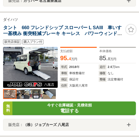
販売店：
ガリバー 名古屋茶屋店
ダイハツ
タント 660 フレンドシップ スローパー L SAIII 車いす
一基積み 衝突軽減ブレーキ キーレス パワーウィンド
ウ プライバシーガラス 障害物センサー ドアバイザ
販売店保証
購入プラン付
ー ドライブレコーダー オートハイビーム レーンア
シスト 横滑り防止装置 記録簿付き
支払総額
本体価格
95.
85.
4
8
万円
万円
年式
2018
年
走行
2.0
万km
車検
車検整備付
修復
なし
保証
保証付
整備
法定整備付
住所
大阪府八尾市
今すぐ在庫確認・見積依頼
無
電話する
料
販売店：
（株）ジョブカーズ 八尾店