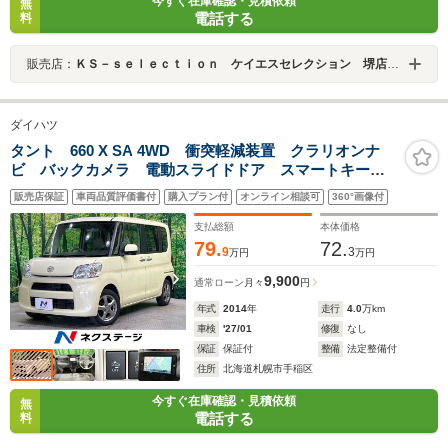
今すぐ在庫確認・見積依頼
無
電話する
料
販売店：
ＫＳ－ｓｅｌｅｃｔｉｏｎ ケイエスセレクション 堺店 軽自動車専門店
ダイハツ
タント 660 X SA 4WD 衝突軽減装置 クラリオンナ
ビ バックカメラ 電動スライドドア スマートキー
オートライト オートエアコン Bluetooth CD/DVD再
販売店保証
車両品質評価書付
購入プラン付
オンライン相談可
360°画像付
生 地デジ アイドリングストップ
支払総額
本体価格
79.
72.
9
3
万円
万円
9,900
通常ローン
月々
円
年式
2014
年
走行
4.0
万km
車検
'27/01
修復
なし
保証
保証付
整備
法定整備付
住所
北海道札幌市手稲区
今すぐ在庫確認・見積依頼
無
電話する
料