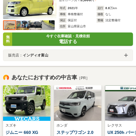
通常ローン
月々
円
年式
2021
年
走行
8.8
万km
車検
車検整備付
修復
なし
保証
保証付
整備
法定整備付
住所
富山県富山市
今すぐ在庫確認・見積依頼
無
電話する
料
販売店：
インディオ富山
あなたにおすすめの中古車
［PR］
スズキ
ホンダ
レクサス
ジムニー 660 XG
ステップワゴン 2.0
UX 250h バ