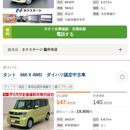
年式
2015
年
走行
3.2
万km
車検
'26/12
修復
なし
保証
保証付
整備
法定整備付
住所
大阪府藤井寺市
今すぐ在庫確認・見積依頼
無
電話する
料
販売店：
ネクステージ 藤井寺店
ダイハツ
タント 660 X 4WD ダイハツ認定中古車
ディーラー保証
車両品質評価書付
購入プラン付
支払総額
本体価格
147.
140.
6
0
万円
万円
19,900
通常ローン
月々
円
年式
2021
年
走行
4.8
万km
車検
車検整備付
修復
なし