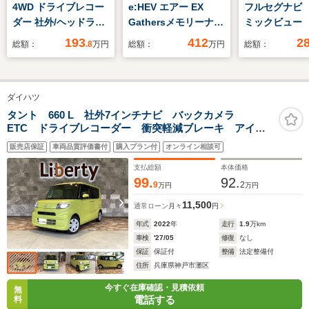
4WD ドライブレコー
e:HEV エアー EX
フルセグナビ
ダー 社外/ヘッドラン
Gathersメモリーナビ
ミックビュー 
プ LED/ETC/アイドリ
(LXM-242ZFNi) マ
193
412
2
総額：
.8
万円
総額：
万円
総額：
ングストップ/禁煙車/
ルチビューカメラシス
アルミホイール 純正
テム ブラインドスポ
16インチ/パワーウイ
ットインフォメーショ
ダイハツ
ンドウ/パワーステア
ン 後退出庫サポー
リング/オートライト
ト 運転席助手席シー
タント 660 L 社外7インチナビ バックカメラ
ETC ドライブレコーダー 衝突軽減ブレーキ アイド
トヒーター 全席
リングストップ 電動格納ドアミラー 後席サンシェー
USBチャージャー
販売店保証
車両品質評価書付
購入プラン付
オンライン相談可
ド フロアマット ドアバイザー LEDヘッドライト
オットマン
支払総額
本体価格
99.
92.
9
2
万円
万円
11,500
通常ローン
月々
円
年式
2022
年
走行
1.9
万km
車検
'27/05
修復
なし
保証
保証付
整備
法定整備付
住所
兵庫県神戸市灘区
今すぐ在庫確認・見積依頼
無
電話する
料