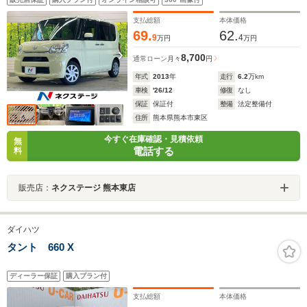
ンシェード 電動格納ドアミラー CD再生
支払総額
本体価格
69.
62.
9
4
万円
万円
8,700
通常ローン
月々
円
年式
2013
年
走行
6.2
万km
車検
'26/12
修復
なし
保証
保証付
整備
法定整備付
住所
熊本県熊本市東区
今すぐ在庫確認・見積依頼
無
電話する
料
販売店：
ネクステージ 熊本東店
ダイハツ
タント 660 X
ディーラー保証
購入プラン付
支払総額
本体価格