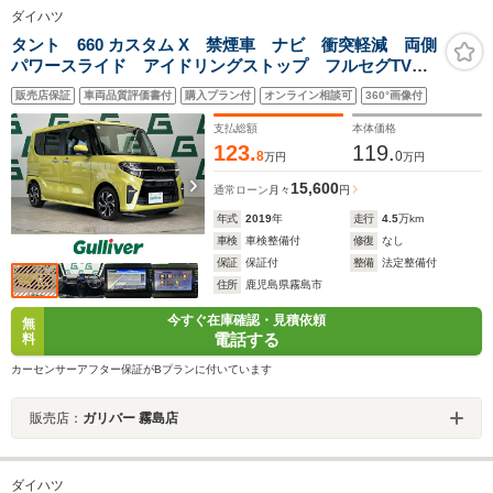
ダイハツ
タント 660 カスタム X 禁煙車 ナビ 衝突軽減 両側
パワースライド アイドリングストップ フルセグTV
Bluetooth コーナーセンサー LEDヘッドライト オー
販売店保証
車両品質評価書付
購入プラン付
オンライン相談可
360°画像付
トマチックハイビーム 純正アルミホイール ステリ
モ ETC
支払総額
本体価格
123.
119.
8
0
万円
万円
15,600
通常ローン
月々
円
年式
2019
年
走行
4.5
万km
車検
車検整備付
修復
なし
保証
保証付
整備
法定整備付
住所
鹿児島県霧島市
今すぐ在庫確認・見積依頼
無
電話する
料
カーセンサーアフター保証がBプランに付いています
販売店：
ガリバー 霧島店
ダイハツ