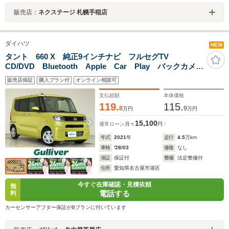
販売店：
ネクステージ 札幌手稲店
ダイハツ
NEW
タント 660 X 純正9インチナビ フルセグTV
CD/DVD Bluetooth Apple Car Play バックカメ
ラ スマートアシスト シートヒーター 両側パワース
販売店保証
購入プラン付
オンライン相談可
ライド オートライト コーナーセンサー
支払総額
本体価格
119.
115.
8
9
万円
万円
15,100
通常ローン
月々
円
年式
2021
年
走行
4.5
万km
車検
'28/03
修復
なし
保証
保証付
整備
法定整備付
住所
愛知県名古屋市港区
今すぐ在庫確認・見積依頼
無
電話する
料
カーセンサーアフター保証がBプランに付いています