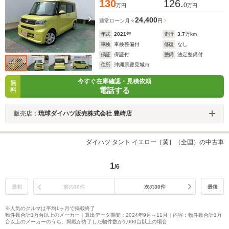
130
126.
0
万円
万円
24,400
通常ローン
月々
円
年式
2021
年
走行
3.7
万km
車検
車検整備付
修復
なし
保証
保証付
整備
法定整備付
住所
沖縄県豊見城市
今すぐ在庫確認・見積依頼
無
電話する
料
販売店：
琉球ダイハツ販売株式会社 豊崎店
ダイハツ タント イエロー［黄］（全国）の中古車
1
/6
最初
前の30件
次の30件
最後
※人気のクルマは平均1ヶ月で掲載終了
物件数合計1万台以上のメーカー｜算出データ期間：2024年9月～11月｜内容：物件数合計1万
台以上のメーカーのうち、掲載が終了した物件数が1,000台以上の場合