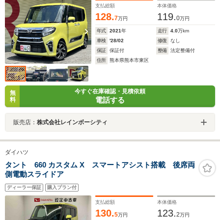
ト・純正14AW・衝突軽減・ドラレコ
支払総額
本体価格
128.
119.
7
0
万円
万円
年式
2021
年
走行
4.0
万km
車検
'28/02
修復
なし
保証
保証付
整備
法定整備付
住所
熊本県熊本市東区
今すぐ在庫確認・見積依頼
無
電話する
料
販売店：
株式会社レインボーシティ
ダイハツ
タント 660 カスタム X スマートアシスト搭載 後席両
側電動スライドア
ディーラー保証
購入プラン付
支払総額
本体価格
130.
123.
5
2
万円
万円