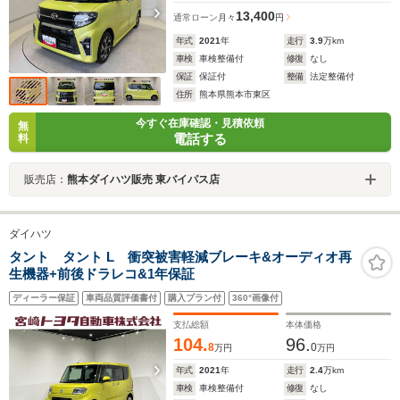
13,400
通常ローン
月々
円
年式
2021
年
走行
3.9
万km
車検
車検整備付
修復
なし
保証
保証付
整備
法定整備付
住所
熊本県熊本市東区
今すぐ在庫確認・見積依頼
無
電話する
料
販売店：
熊本ダイハツ販売 東バイパス店
ダイハツ
タント タント L 衝突被害軽減ブレーキ&オーディオ再
生機器+前後ドラレコ&1年保証
ディーラー保証
車両品質評価書付
購入プラン付
360°画像付
支払総額
本体価格
104.
96.
8
0
万円
万円
年式
2021
年
走行
2.4
万km
車検
車検整備付
修復
なし