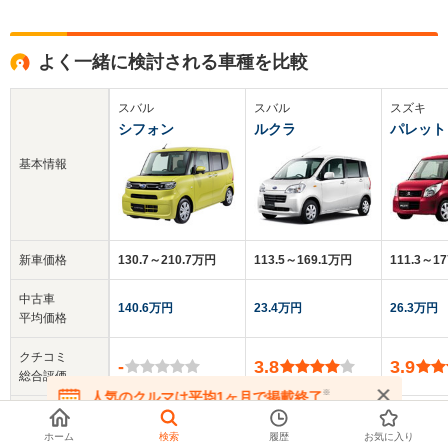
よく一緒に検討される車種を比較
スバル
スバル
スズキ
シフォン
ルクラ
パレット
基本情報
新車価格
130.7～210.7万円
113.5～169.1万円
111.3～1
中古車
140.6万円
23.4万円
26.3万円
平均価格
クチコミ
-
3.8
3.9
総合評価
※
人気のクルマは平均1ヶ月で掲載終了
在庫が無くなる前にお問い合わせください
乗車定員
4人
4人
4人
ホーム
検索
履歴
お気に入り