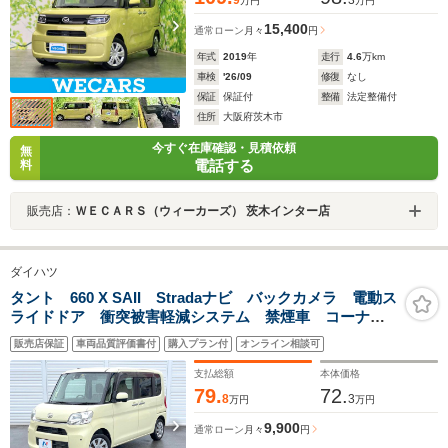
万円
万円
15,400
通常ローン
月々
円
年式
2019
年
走行
4.6
万km
車検
'26/09
修復
なし
保証
保証付
整備
法定整備付
住所
大阪府茨木市
今すぐ在庫確認・見積依頼
無
電話する
料
販売店：
ＷＥＣＡＲＳ（ウィーカーズ） 茨木インター店
ダイハツ
タント 660 X SAII Stradaナビ バックカメラ 電動ス
ライドドア 衝突被害軽減システム 禁煙車 コーナー
センサー スマートキー ETC オートエアコン 1オー
販売店保証
車両品質評価書付
購入プラン付
オンライン相談可
ナー Bluetooth CD/DVD再生 フルセグ
支払総額
本体価格
79.
72.
8
3
万円
万円
9,900
通常ローン
月々
円