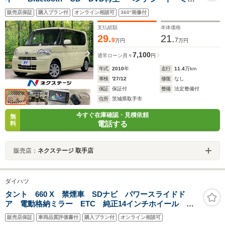
ージックサーバー 電動格納ミラー ドアバイザー プ
販売店保証
購入プラン付
オンライン相談可
360°画像付
ライバシーガラス 盗難防止システム
支払総額
本体価格
29.
21.
9
7
万円
万円
7,100
通常ローン
月々
円
年式
2010
年
走行
11.4
万km
車検
'27/12
修復
なし
保証
保証付
整備
法定整備付
住所
茨城県取手市
今すぐ在庫確認・見積依頼
無
電話する
料
販売店：
ネクステージ 取手店
ダイハツ
タント 660 X 禁煙車 SDナビ パワースライドド
ア 電動格納ミラー ETC 純正14インチホイール エ
アコン Bluetooth接続 ドアバイザー フロアマット
販売店保証
車両品質評価書付
購入プラン付
オンライン相談可
パワーステアリング パワーウィンドウ