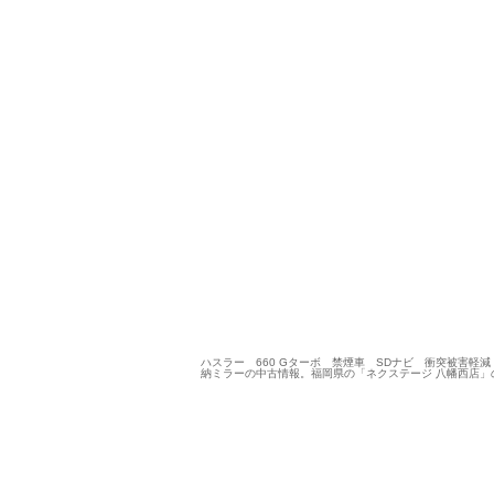
ハスラー 660 Gターボ 禁煙車 SDナビ 衝突被害軽減
納ミラーの中古情報。福岡県の「ネクステージ 八幡西店」