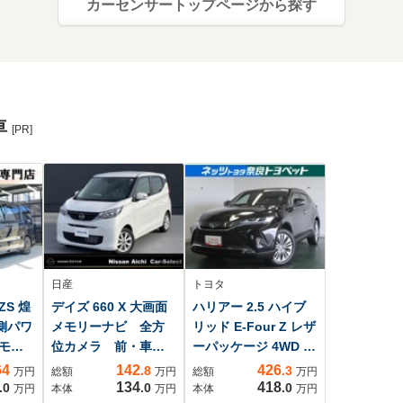
カーセンサートップページから探す
車
[PR]
日産
トヨタ
ZS 煌
デイズ 660 X 大画面
ハリアー 2.5 ハイブ
側パワ
メモリーナビ 全方
リッド E-Four Z レザ
モニ
位カメラ 前・車内
ーパッケージ 4WD 全
ナビ・
ドラレコ ETC2.0
周囲カメラ 電動リア
64
142
426
.8
.3
万円
総額
万円
総額
万円
・フ
当社社用車アップ
ゲート シートヒータ
134
418
.0
.0
.0
万円
本体
万円
本体
万円