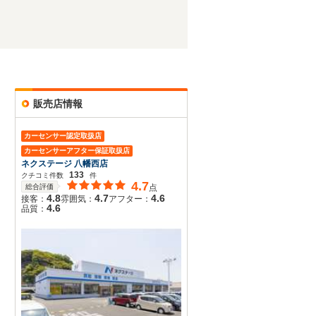
販売店情報
カーセンサー認定取扱店
カーセンサーアフター保証取扱店
ネクステージ 八幡西店
133
クチコミ件数
件
4.7
総合評価
点
4.8
4.7
4.6
接客：
雰囲気：
アフター：
4.6
品質：