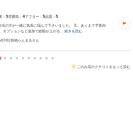
5
4
5
5
客：
雰囲気：
アフター：
品質：
担当の方が一緒に気長に悩んで下さいました。 又、あくまで予算内
、オプションなど追加で総額が上がる…
続きを読む
6/07/01投稿
らんまるさん
このお店のクチコミをもっと読む