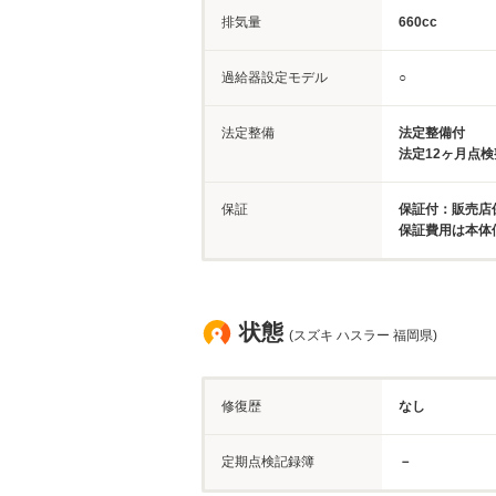
排気量
660cc
過給器設定モデル
○
法定整備
法定整備付
法定12ヶ月点
保証
保証付：販売店保
保証費用は本体
状態
(スズキ ハスラー 福岡県)
修復歴
なし
定期点検記録簿
－