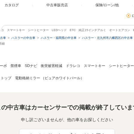
カタログ
中古車販売店
保険/ローン/他
レコ スマートキー シートヒーター LEDヘッド ETC 純正15インチアルミ オートエアコン Bl
古車
ハスラーの中古車
ハスラー・福岡県の中古車
ハスラー・北九州市八幡西区の中古車
詳細
Gターボ 禁煙車 SDナビ 衝突被害軽減 ドラレコ スマートキー シートヒーター
ングストップ 電動格納ミラー （ピュアホワイトパール）
この中古車はカーセンサーでの掲載が終了していま
申し訳ございませんが、他の車をお探しください