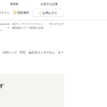
車買取
お役立ち記事
ログイン
閲覧履歴
お気に入り
uetooth 地デジ アイドリングストッ
サイトマップ
プ 電動格納ミラー 福岡県の詳細
 LEDヘッド ETC 純正15インチアルミ オー
す