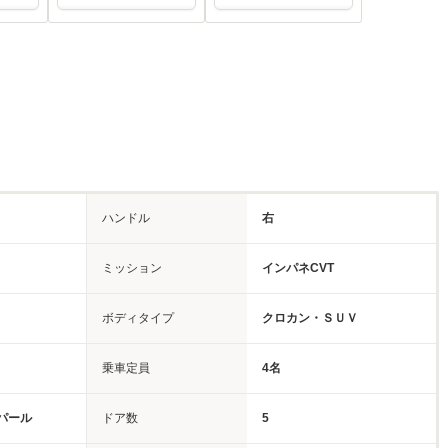
ハンドル
右
ミッション
インパネCVT
ボディタイプ
クロカン・ＳＵＶ
乗車定員
4名
パール
ドア数
5