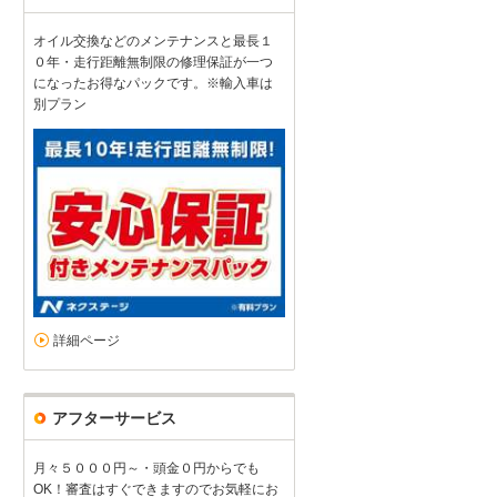
見た目
オイル交換などのメンテナンスと最長１
4
4
4
4
０年・走行距離無制限の修理保証が一つ
接客：
雰囲気：
アフター：
品質：
総合評価
点
になったお得なパックです。※輸入車は
接客対応とても良いです! ただ残念ながら車両見た目は綺麗にしてるか
別プラン
ー辺りトランク周りの汚れナンバー取り替え時に汚れを拭いてない、
ホンダ N-BOX（2026/05購入）
2026/06/02投稿
ゲンさんさん
詳細ページ
アフターサービス
月々５０００円～・頭金０円からでも
OK！審査はすぐできますのでお気軽にお