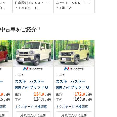
ックカ
フロアマット エマ
ー
ショ
日産愛知販売 Ｃａｒ－Ｓ
ネッツトヨタ奈良 Ｕ－Ｃ
ン
ージェンシーブレー
店…
ｅｌｅｃｔ イ…
ａｒ郡山店…
ンシェ
キ
前後録
EDヘ
の中古車をご紹介！
ペア
浄
スズキ
スズキ
ラー
スズキ ハスラー
スズキ ハスラー
660 ハイブリッド G
660 ハイブリッド G
134
172
.9
.9
.9
万円
総額
万円
総額
万円
124
163
.5
.4
.8
万円
本体
万円
本体
万円
幡西店
ネクステージ 八幡西店
ネクステージ 八幡西店
追加
お気に入りに追加
お気に入りに追加