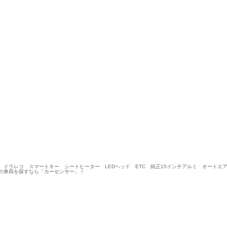
 ドラレコ スマートキー シートヒーター LEDヘッド ETC 純正15インチアルミ オートエアコ
の車両を探すなら「カーセンサー」！