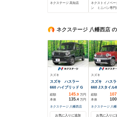
ー スマートキー
ルセグTV・バ
ネクステージ 高知店
ネクストイノベー
ルーフレール
メラ・ビルトイ
ン ミニバン専門
ETC Bluetooth再
ETC・リアサ
生 フルセグ LED
ード・8人乗・
ヘッドライト クル
画ドラレコ・L
ネクステージ 八幡西店 
ーズコントロール
ッドランプ・ス
タイヤ・空気清
機・
スズキ
スズキ
スズキ ハスラー
スズキ ハス
660 ハイブリッド G
660 JスタイルII
145
107
.9
総額
万円
総額
135
100
.4
本体
万円
本体
ネクステージ 八幡西店
ネクステージ 八
お気に入りに追加
お気に入りに