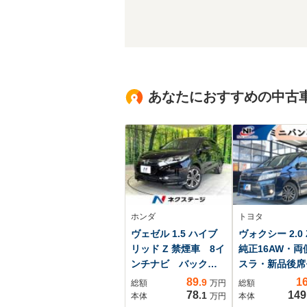
あなたにおすすめの中古
ホンダ
トヨタ
ヴェゼル 1.5 ハイブ
ヴォクシー 2.0 
リッド Z 禁煙車 8イ
純正16AW・両
ンチナビ バックカ
スラ・新品後席
メラ 衝突軽減装
ター・純正9型
89
1
.9
総額
万円
総額
置 シートヒータ
ブルートゥース
78
149
.1
本体
万円
本体