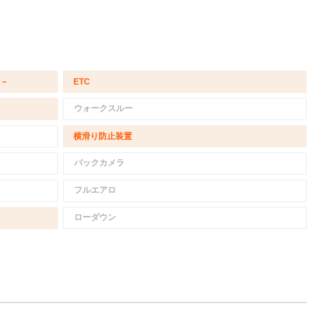
/－
ETC
ウォークスルー
横滑り防止装置
バックカメラ
フルエアロ
ローダウン