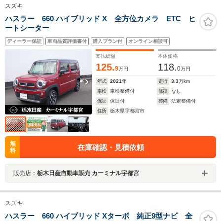
スズキ
ハスラー 660 ハイブリッド X 全方位カメラ ETC ヒ
ートシーター
ディーラー保証
車両品質評価書付
購入プラン付
オンライン相談可
支払総額
本体価格
125.
118.
9
0
万円
万円
年式
2021
年
走行
3.3
万km
車検
車検整備付
修復
なし
保証
保証付
整備
法定整備付
住所
栃木県宇都宮市
無
在庫確認・見積依頼
料
販売店：
栃木日産自動車販売 カーミナル宇都宮
スズキ
ハスラー 660 ハイブリッド Xターボ 純正9型ナビ 全