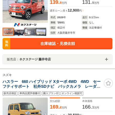
139.
131.
9
9
万円
万円
12,900
通常ローン
月々
円
年式
2020
年
走行
3.1
万km
車検
'28/01
修復
なし
保証
保証付
整備
法定整備付
住所
大阪府藤井寺市
無
在庫確認・見積依頼
料
販売店：
ネクステージ 藤井寺店
スズキ
ハスラー 660 ハイブリッド Xターボ 4WD 4WD セー
フティサポート 社外SDナビ バックカメラ レーダー
クルーズコントロール LEDオートライト シートヒー
販売店保証
車両品質評価書付
購入プラン付
オンライン相談可
ター 純正15インチアルミホイール ステアリングスイ
ッチ USB入力端子 ETC
支払総額
本体価格
169.
166.
8
3
万円
万円
20,500