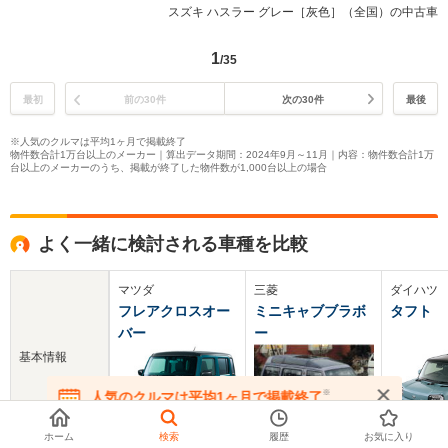
スズキ ハスラー グレー［灰色］（全国）の中古車
1
/35
最初
前の30件
次の30件
最後
※人気のクルマは平均1ヶ月で掲載終了
物件数合計1万台以上のメーカー｜算出データ期間：2024年9月～11月｜内容：物件数合計1万
台以上のメーカーのうち、掲載が終了した物件数が1,000台以上の場合
よく一緒に検討される車種を比較
マツダ
三菱
ダイハツ
フレアクロスオー
ミニキャブブラボ
タフト
バー
ー
基本情報
※
人気のクルマは平均1ヶ月で掲載終了
在庫が無くなる前にお問い合わせください
ホーム
検索
履歴
お気に入り