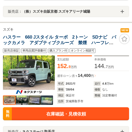
販売店：
（株）スズキ自販京都 スズキアリーナ城陽
スズキ
NEW
ハスラー 660 Jスタイル ターボ 2トーン SDナビ バ
ックカメラ アダプティブクルーズ 禁煙 ハーフレザ
ー 前席シートヒーター バックソナー スマートキ
販売店保証
車両品質評価書付
購入プラン付
オンライン相談可
ー LEDヘッド/フォグ ETC オートハイビーム ルー
フレール オートエアコン
支払総額
本体価格
152.
144.
9
7
万円
万円
14,400
通常ローン
月々
円
年式
2021
年
走行
4.8
万km
車検
'28/04
修復
なし
保証
保証付
整備
法定整備付
住所
茨城県取手市
無
在庫確認・見積依頼
料
販売店：
ネクステージ 取手店