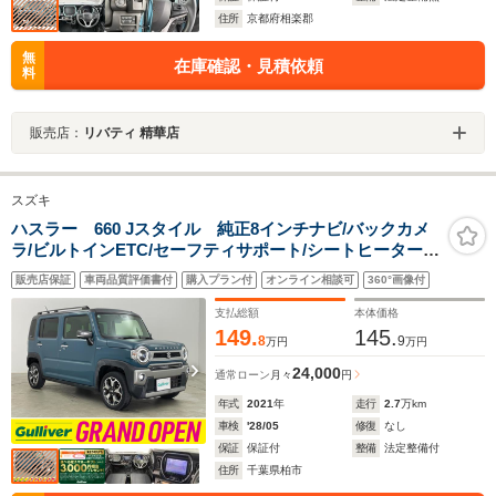
住所
京都府相楽郡
無
在庫確認・見積依頼
料
販売店：
リバティ 精華店
スズキ
ハスラー 660 Jスタイル 純正8インチナビ/バックカメ
ラ/ビルトインETC/セーフティサポート/シートヒーター/
ルーフレール/ハーフレザーシート/純正アルミホイール/プ
販売店保証
車両品質評価書付
購入プラン付
オンライン相談可
360°画像付
ッシュスタート/スマートキー/オートライト/LEDライト/
禁煙車
支払総額
本体価格
149.
145.
8
9
万円
万円
24,000
通常ローン
月々
円
年式
2021
年
走行
2.7
万km
車検
'28/05
修復
なし
保証
保証付
整備
法定整備付
住所
千葉県柏市