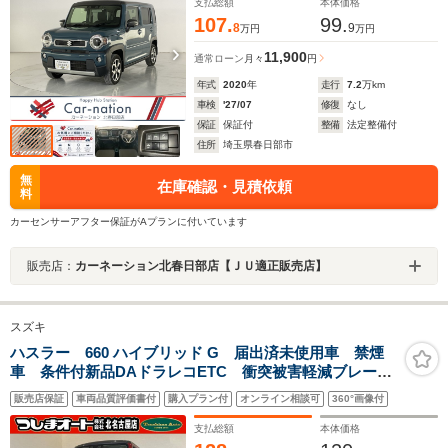
フルセグTV/DVD/前後ドラレコ
支払総額
本体価格
107.
99.
8
9
万円
万円
11,900
通常ローン
月々
円
年式
2020
年
走行
7.2
万km
車検
'27/07
修復
なし
保証
保証付
整備
法定整備付
住所
埼玉県春日部市
無
在庫確認・見積依頼
料
カーセンサーアフター保証がAプランに付いています
販売店：
カーネーション北春日部店【ＪＵ適正販売店】
スズキ
ハスラー 660 ハイブリッド G 届出済未使用車 禁煙
車 条件付新品DAドラレコETC 衝突被害軽減ブレー
キ 障害物センサー スマートキー LEDヘッドライ
販売店保証
車両品質評価書付
購入プラン付
オンライン相談可
360°画像付
ト フルフラット 15インチデザインホイール アダプ
ティブクルコン CVT
支払総額
本体価格