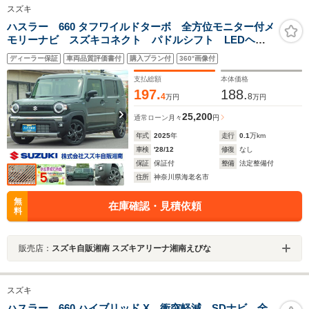
スズキ
ハスラー 660 タフワイルドターボ 全方位モニター付メ
モリーナビ スズキコネクト パドルシフト LEDヘッ
ドランプ プッシュスタート ルーフレール アダプテ
ディーラー保証
車両品質評価書付
購入プラン付
360°画像付
ィブクルーズコントロール ステアリングオーディオス
イッチ パーソナルテーブル
支払総額
本体価格
197.
188.
4
8
万円
万円
25,200
通常ローン
月々
円
年式
2025
年
走行
0.1
万km
車検
'28/12
修復
なし
保証
保証付
整備
法定整備付
住所
神奈川県海老名市
無
在庫確認・見積依頼
料
販売店：
スズキ自販湘南 スズキアリーナ湘南えびな
スズキ
ハスラー 660 ハイブリッド X 衝突軽減 SDナビ 全