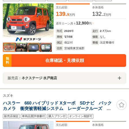
ー LEDヘッド ETC 純正15インチアルミ オートエ
アコン Bluetooth
支払総額
本体価格
139.
132.
9
2
万円
万円
12,900
通常ローン
月々
円
年式
2020
年
走行
2.7
万km
車検
'27/08
修復
なし
保証
保証付
整備
法定整備付
住所
茨城県東茨城郡
無
在庫確認・見積依頼
料
販売店：
ネクステージ 水戸南店
スズキ
ハスラー 660 ハイブリッド Xターボ SDナビ バック
カメラ 衝突被害軽減システム レーダークルーズ 禁
煙車 2トーンカラー シートヒーター スマートキー
販売店保証
車両品質評価書付
購入プラン付
オンライン相談可
LEDヘッドライト ETC 純正15インチAW オートライ
ト オートエアコン
支払総額
本体価格