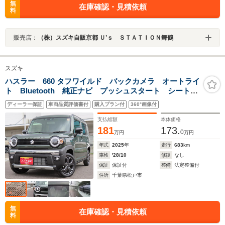
無
在庫確認・見積依頼
料
販売店：
（株）スズキ自販京都 Ｕ’ｓ ＳＴＡＴＩＯＮ舞鶴
スズキ
ハスラー 660 タフワイルド バックカメラ オートライ
ト Bluetooth 純正ナビ プッシュスタート シートヒ
ーター オートエアコン 禁煙車 スズキセーフティー
ディーラー保証
車両品質評価書付
購入プラン付
360°画像付
サポート ワンオーナー 衝突被害軽減システム アイ
ドリングストップ
支払総額
本体価格
181
173.
0
万円
万円
年式
2025
年
走行
683
km
車検
'28/10
修復
なし
保証
保証付
整備
法定整備付
住所
千葉県松戸市
無
在庫確認・見積依頼
料