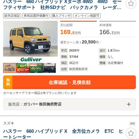
ハスラー 660 ハイブリッド Xターボ 4WD 4WD セー
フティサポート 社外SDナビ バックカメラ レーダー
クルーズコントロール LEDオートライト シートヒー
販売店保証
車両品質評価書付
購入プラン付
オンライン相談可
ター 純正15インチアルミホイール ステアリングスイ
ッチ USB入力端子 ETC
支払総額
本体価格
169.
166.
8
3
万円
万円
20,500
通常ローン
月々
円
年式
2025
年
走行
1.8
万km
車検
'27/04
修復
なし
保証
保証付
整備
法定整備付
住所
秋田県秋田市
無
在庫確認・見積依頼
料
カーセンサーアフター保証がBプランに付いています
販売店：
ガリバー 秋田御所野店
スズキ
PR
ハスラー 660 ハイブリッド X 全方位カメラ ETC ヒ
ートシーター