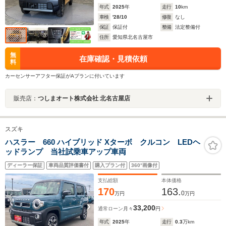
年式
2025
年
走行
10
km
車検
'28/10
修復
なし
保証
保証付
整備
法定整備付
住所
愛知県北名古屋市
無
在庫確認・見積依頼
料
カーセンサーアフター保証がAプランに付いています
販売店：
つしまオート株式会社 北名古屋店
スズキ
ハスラー 660 ハイブリッド Xターボ クルコン LEDヘ
ッドランプ 当社試乗車アップ車両
ディーラー保証
車両品質評価書付
購入プラン付
360°画像付
支払総額
本体価格
170
163.
0
万円
万円
33,200
通常ローン
月々
円
年式
2025
年
走行
0.3
万km