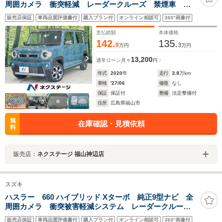
周囲カメラ 衝突軽減 レーダークルーズ 禁煙車
ETC 2トーンカラー シートヒーター ドラレコ コー
販売店保証
車両品質評価書付
購入プラン付
オンライン相談可
360°画像付
ナーセンサー レーンキープ スマートキー LEDヘッ
ド オートライト/エアコン
支払総額
本体価格
142.
135.
9
3
万円
万円
13,200
通常ローン
月々
円
年式
2020
年
走行
3.8
万km
車検
'27/06
修復
なし
保証
保証付
整備
法定整備付
住所
広島県福山市
無
在庫確認・見積依頼
料
販売店：
ネクステージ 福山神辺店
スズキ
ハスラー 660 ハイブリッド Xターボ 純正9型ナビ 全
周囲カメラ 衝突被害軽減システム レーダークルー
ズ 禁煙車 ドラレコ コーナーセンサー スマートキ
販売店保証
車両品質評価書付
購入プラン付
オンライン相談可
360°画像付