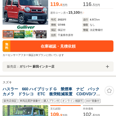
119.
116.
8
5
万円
万円
15,100
通常ローン
月々
円
年式
2022
年
走行
4.9
万km
車検
'27/05
修復
なし
保証
保証付
整備
法定整備付
住所
千葉県市原市
無
在庫確認・見積依頼
料
カーセンサーアフター保証がBプランに付いています
販売店：
ガリバー 蘇我インター店
スズキ
ハスラー 660 ハイブリッド G 禁煙車 ナビ バック
カメラ ドラレコ ETC 衝突軽減装置 CD/DVD/フル
セグ Bluetooth シートヒーター シートリフター
販売店保証
車両品質評価書付
購入プラン付
オンライン相談可
360°画像付
LEDヘッド オートライト スマートキー 2トーンルー
フ
支払総額
本体価格
109.
102.
9
6
万円
万円