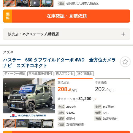
住所
福岡県北九州市八幡西区
無
在庫確認・見積依頼
料
販売店：
ネクステージ 八幡西店
スズキ
ハスラー 660 タフワイルドターボ 4WD 全方位カメラ
ナビ スズキコネクト
ディーラー保証
車両品質評価書付
購入プラン付
360°画像付
支払総額
本体価格
208.
202.
8
0
万円
万円
31,200
通常ローン
月々
円
年式
2026
年
走行
0.2
万km
車検
'29/01
修復
なし
保証
保証付
整備
法定整備付
住所
京都府舞鶴市