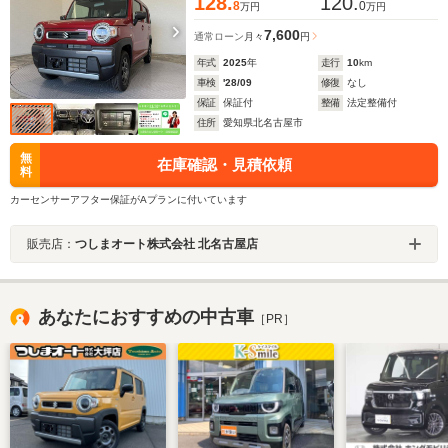
128.
120.
8
0
万円
万円
7,600
通常ローン
月々
円
年式
2025
年
走行
10
km
車検
'28/09
修復
なし
保証
保証付
整備
法定整備付
住所
愛知県北名古屋市
無
在庫確認・見積依頼
料
カーセンサーアフター保証がAプランに付いています
販売店：
つしまオート株式会社 北名古屋店
あなたにおすすめの中古車
［PR］