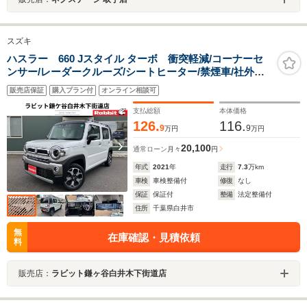
スズキ
ハスラー 660 Jスタイル ターボ 衝突軽減/コーナーセ
ンサー/レーダークルーズ/シートヒーター/禁煙車/社外デ
ジタルインナーミラー/LEDヘッドライト/スマートキー
販売店保証
購入プラン付
オンライン相談可
支払総額
本体価格
126.
116.
9
9
万円
万円
20,100
通常ローン
月々
円
年式
2021
年
走行
7.3
万km
車検
車検整備付
修復
なし
保証
保証付
整備
法定整備付
住所
千葉県白井市
無
在庫確認・見積依頼
料
販売店：
ラビット鎌ヶ谷白井木下街道店