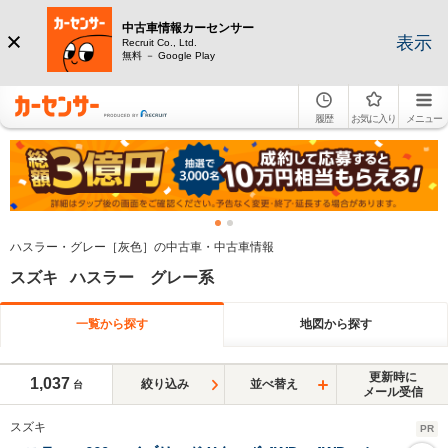
中古車情報カーセンサー
表示
Recruit Co., Ltd.
無料 － Google Play
履歴
お気に入り
メニュー
ハスラー・グレー［灰色］の中古車・中古車情報
スズキ ハスラー グレー系
一覧から探す
地図から探す
更新時に
1,037
絞り込み
並べ替え
台
メール受信
スズキ
PR