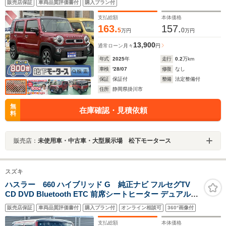
販売店保証
車両品質評価書付
購入プラン付
ーキ オートエアコン シートヒーター
支払総額
本体価格
163.
157.
5
0
万円
万円
13,900
通常ローン
月々
円
年式
2025
年
走行
0.2
万km
車検
'28/07
修復
なし
保証
保証付
整備
法定整備付
住所
静岡県掛川市
無
在庫確認・見積依頼
料
販売店：
未使用車・中古車・大型展示場 松下モータース
スズキ
ハスラー 660 ハイブリッド G 純正ナビ フルセグTV
CD DVD Bluetooth ETC 前席シートヒーター デュアルカ
メラブレーキサポート 前後コーナーセンサー レーンキー
販売店保証
車両品質評価書付
購入プラン付
オンライン相談可
360°画像付
プアシスト LEDヘッドライト スマートキー×2
支払総額
本体価格