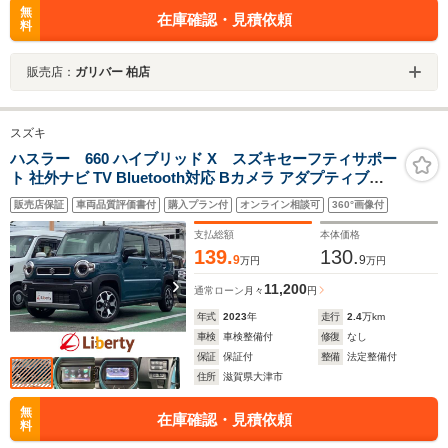
無
在庫確認・見積依頼
料
販売店：
ガリバー 柏店
スズキ
ハスラー 660 ハイブリッド X スズキセーフティサポー
ト 社外ナビ TV Bluetooth対応 Bカメラ アダプティブク
ルーズコントロール 革巻きステアリング LEDヘッドライ
販売店保証
車両品質評価書付
購入プラン付
オンライン相談可
360°画像付
ト フォグライト スマートキー アイドリングストップ 純
正アルミホイール
支払総額
本体価格
139.
130.
9
9
万円
万円
11,200
通常ローン
月々
円
年式
2023
年
走行
2.4
万km
車検
車検整備付
修復
なし
保証
保証付
整備
法定整備付
住所
滋賀県大津市
無
在庫確認・見積依頼
料