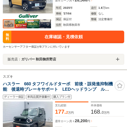
通常ローン
月々
円
年式
2025
年
走行
1.8
万km
車検
'27/04
修復
なし
保証
保証付
整備
法定整備付
住所
秋田県秋田市
無
在庫確認・見積依頼
料
カーセンサーアフター保証がBプランに付いています
販売店：
ガリバー 秋田御所野店
スズキ
ハスラー 660 タフワイルドターボ 前後・誤発進抑制機
能 後退時ブレーキサポート LEDヘッドランプ ルー
フレール フルオートエアコン フリーキー
ディーラー保証
車両品質評価書付
購入プラン付
支払総額
本体価格
177.
168.
2
0
万円
万円
28,200
通常ローン
月々
円