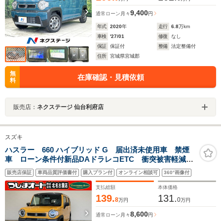
9,400
通常ローン
月々
円
年式
2020
年
走行
6.8
万km
車検
'27/01
修復
なし
保証
保証付
整備
法定整備付
住所
宮城県宮城郡
無
在庫確認・見積依頼
料
販売店：
ネクステージ 仙台利府店
スズキ
ハスラー 660 ハイブリッド G 届出済未使用車 禁煙
車 ローン条件付新品DAドラレコETC 衝突被害軽減ブ
レーキ 障害物センサー スマートキー LEDヘッドラ
販売店保証
車両品質評価書付
購入プラン付
オンライン相談可
360°画像付
イト フルフラット 15インチデザインホイール アダ
プティブクルコン CVT
支払総額
本体価格
139.
131.
8
0
万円
万円
8,600
通常ローン
月々
円