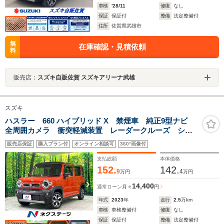
車検
'28/11
修復
なし
保証
保証付
整備
法定整備付
住所
佐賀県武雄市
無
在庫確認・見積依頼
料
販売店：
スズキ自販佐賀 スズキアリーナ武雄
スズキ
ハスラー 660 ハイブリッド X 禁煙車 純正9型ナビ
全周囲カメラ 衝突軽減装置 レーダークルーズ シー
トヒーター LEDヘッド クリアランスソナー 純正15
販売店保証
購入プラン付
オンライン相談可
360°画像付
インチアルミ オートエアコン オートライト ステア
リングスイッチ DVD
支払総額
本体価格
152.
142.
9
4
万円
万円
14,400
通常ローン
月々
円
年式
2023
年
走行
2.5
万km
車検
車検整備付
修復
なし
保証
保証付
整備
法定整備付