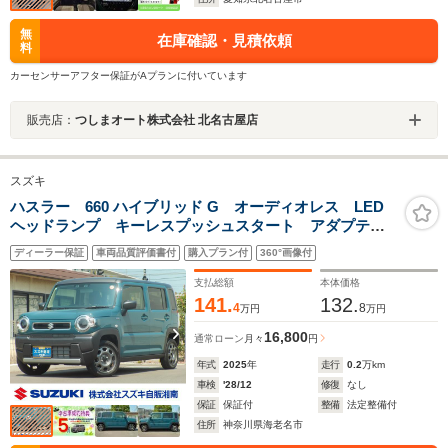
無
在庫確認・見積依頼
料
カーセンサーアフター保証がAプランに付いています
販売店：
つしまオート株式会社 北名古屋店
スズキ
ハスラー 660 ハイブリッド G オーディオレス LED
ヘッドランプ キーレスプッシュスタート アダプティ
ブクルーズコントロール ステアリングオーディオスイ
ディーラー保証
車両品質評価書付
購入プラン付
360°画像付
ッチ マイルドハイブリッド 衝突被害軽減ブレーキ
後退時ブレーキサポート
支払総額
本体価格
141.
132.
4
8
万円
万円
16,800
通常ローン
月々
円
年式
2025
年
走行
0.2
万km
車検
'28/12
修復
なし
保証
保証付
整備
法定整備付
住所
神奈川県海老名市