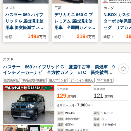
スズキ
三菱
ホンダ
ハスラー 660 ハイブ
デリカミニ 660 G プ
N-BOX カスタ
リッド G 届出済未使
レミアム 届出済未使
ターボ 2年保
用車 衝突軽減ブレー
用車 全周囲カメラ
セグ リア
キ スマートキー
両側電動スライドド
LEDヘッドラ
149
219
1
総額：
.8
万円
総額：
.9
万円
総額：
LEDヘッドライト 条
ア クリアランスソナ
ア左右パワー
件付き新品Dオーディ
ー オートクルーズコ
ドア ドラレ
オETCドラレコ 障害
ントロール レーンア
プティブクル
スズキ
物センサー CVT オ
シスト 衝突被害軽減
トロール オ
ートエアコン
システム オートライ
ラミラー パ
ハスラー 660 ハイブリッド G 厳選中古車 禁煙車 9
インチメーカーナビ 全方位カメラ ETC 衝突被害軽
ト LEDヘッドラン
ト 15AW 
減ブレーキ 障害物センサー スマートキー LEDヘッ
プ スマートキー
テアリングホ
販売店保証
車両品質評価書付
購入プラン付
オンライン相談可
360°画像付
ドライト フルフラット 15インチデザインホイール
アダプティブクルコン CVT
支払総額
本体価格
129.
121.
8
0
万円
万円
7,800
通常ローン
月々
円
年式
2024
年
走行
2.6
万Km
車検
車検整備付
修復
なし
保証
保証付
整備
法定整備付
住所
愛知県北名古屋市