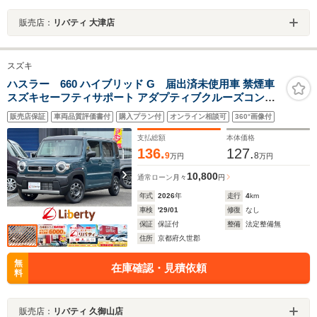
販売店：
リバティ 大津店
スズキ
ハスラー 660 ハイブリッド G 届出済未使用車 禁煙車
スズキセーフティサポート アダプティブクルーズコント
ロール LEDヘッドライト スマートキー プッシュスタート
販売店保証
車両品質評価書付
購入プラン付
オンライン相談可
360°画像付
アイドリングストップ 前席シートヒーター ステアリング
スイッチ
支払総額
本体価格
136.
127.
9
8
万円
万円
10,800
通常ローン
月々
円
年式
2026
年
走行
4
km
車検
'29/01
修復
なし
保証
保証付
整備
法定整備無
住所
京都府久世郡
無
在庫確認・見積依頼
料
販売店：
リバティ 久御山店