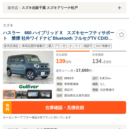
販売店：
スズキ自販千葉 スズキアリーナ松戸
スズキ
ハスラー 660 ハイブリッド X スズキセーフティサポー
ト 禁煙 社外ワイドナビ Bluetooth フルセグTV CD/DVD
スマートキー プッシュスタート 純正15インチホイール シ
販売店保証
車両品質評価書付
購入プラン付
オンライン相談可
360°画像付
ートヒーター 衝突軽減ブレーキ 誤発進制御 オートエアコ
ン コーナーセンサー
支払総額
本体価格
139
134.
2
万円
万円
17,600
通常ローン
月々
円
年式
2021
年
走行
2.8
万km
車検
車検整備無
修復
なし
保証
保証付
整備
法定整備付
住所
愛知県名古屋市港区
無
在庫確認・見積依頼
料
カーセンサーアフター保証がBプランに付いています