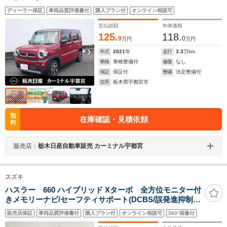
ディーラー保証
車両品質評価書付
購入プラン付
オンライン相談可
支払総額
本体価格
125.
118.
9
0
万円
万円
年式
2021
年
走行
3.3
万km
車検
車検整備付
修復
なし
保証
保証付
整備
法定整備付
住所
栃木県宇都宮市
無
在庫確認・見積依頼
料
販売店：
栃木日産自動車販売 カーミナル宇都宮
スズキ
ハスラー 660 ハイブリッド Xターボ 全方位モニター付
きメモリーナビ/セーフティサポート(DCBS/誤発進抑制/
車線逸脱抑制・警報/アダプティブクルコン/ハイビームア
販売店保証
車両品質評価書付
購入プラン付
オンライン相談可
360°画像付
シスト)/リアソナー/LEDヘッド・フォグ/シートヒーター/