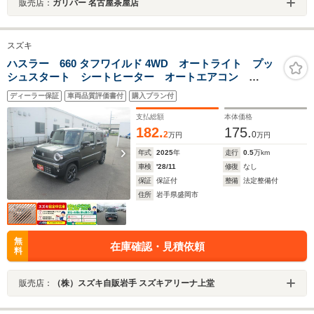
販売店：
ガリバー 名古屋茶屋店
スズキ
ハスラー 660 タフワイルド 4WD オートライト プッ
シュスタート シートヒーター オートエアコン
4WD 衝突被害軽減システム アイドリングストップ
ディーラー保証
車両品質評価書付
購入プラン付
横滑り防止機能 衝突安全ボディ 盗難防止システム
支払総額
本体価格
182.
175.
2
0
万円
万円
年式
2025
年
走行
0.5
万km
車検
'28/11
修復
なし
保証
保証付
整備
法定整備付
住所
岩手県盛岡市
無
在庫確認・見積依頼
料
販売店：
（株）スズキ自販岩手 スズキアリーナ上堂