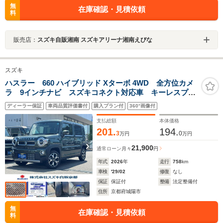
無
在庫確認・見積依頼
料
販売店：
スズキ自販湘南 スズキアリーナ湘南えびな
スズキ
ハスラー 660 ハイブリッド Xターボ 4WD 全方位カメ
ラ 9インチナビ スズキコネクト対応車 キーレスプッ
シュスタート 前後衝突被害軽減ブレーキ アダプティ
ディーラー保証
車両品質評価書付
購入プラン付
360°画像付
ブクルーズコントロール シートヒーター
支払総額
本体価格
201.
194.
3
0
万円
万円
21,900
通常ローン
月々
円
年式
2026
年
走行
758
km
車検
'29/02
修復
なし
保証
保証付
整備
法定整備付
住所
京都府城陽市
無
在庫確認・見積依頼
料