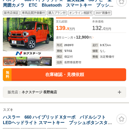
周囲カメラ ETC Bluetooth スマートキー プッシュ
スタート LEDヘッド・フォグ シートヒーター 車線
販売店保証
車両品質評価書付
購入プラン付
オンライン相談可
360°画像付
逸脱警報 革巻きステアリング オートライト オート
エアコン
支払総額
本体価格
139.
132.
9
0
万円
万円
12,900
通常ローン
月々
円
年式
2020
年
走行
3.5
万km
車検
'27/11
修復
なし
保証
保証付
整備
法定整備付
住所
長野県長野市
無
在庫確認・見積依頼
料
販売店：
ネクステージ 長野南店
スズキ
ハスラー 660 ハイブリッド Xターボ パドルシフト
LEDヘッドライト スマートキー プッシュボタンスター
ト 純正アルミホイール 障害物センサー 衝突被害軽減ブレ