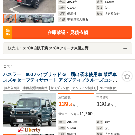
年式
2025
年
走行
433
km
車検
'28/07
修復
なし
保証
保証付
整備
法定整備付
住所
千葉県習志野市
無
在庫確認・見積依頼
料
販売店：
スズキ自販千葉 スズキアリーナ東習志野
スズキ
ハスラー 660 ハイブリッド G 届出済未使用車 禁煙車
スズキセーフティサポート アダプティブクルーズコント
ロール LEDヘッドライト スマートキー プッシュスタート
販売店保証
車両品質評価書付
購入プラン付
オンライン相談可
360°画像付
アイドリングストップ 前席シートヒーター ステアリング
スイッチ
支払総額
本体価格
139.
130.
9
8
万円
万円
11,200
通常ローン
月々
円
年式
2026
年
走行
4
km
車検
'29/04
修復
なし
保証
保証付
整備
法定整備無