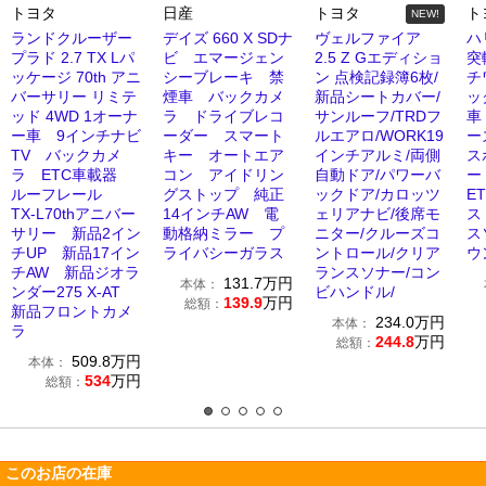
トヨタ
日産
トヨタ
ト
NEW!
ランドクルーザー
デイズ 660 X SDナ
ヴェルファイア
ハ
プラド 2.7 TX Lパ
ビ エマージェン
2.5 Z Gエディショ
突
ッケージ 70th アニ
シーブレーキ 禁
ン 点検記録簿6枚/
チ
バーサリー リミテ
煙車 バックカメ
新品シートカバー/
ッ
ッド 4WD 1オーナ
ラ ドライブレコ
サンルーフ/TRDフ
車
ー車 9インチナビ
ーダー スマート
ルエアロ/WORK19
ー
TV バックカメ
キー オートエア
インチアルミ/両側
ス
ラ ETC車載器
コン アイドリン
自動ドア/パワーバ
ー
ルーフレール
グストップ 純正
ックドア/カロッツ
E
TX-L70thアニバー
14インチAW 電
ェリアナビ/後席モ
ス
サリー 新品2イン
動格納ミラー プ
ニター/クルーズコ
ス
チUP 新品17イン
ライバシーガラス
ントロール/クリア
ウ
チAW 新品ジオラ
ランスソナー/コン
131.7
万円
本体：
ンダー275 X-AT
ビハンドル/
139.9
万円
総額：
新品フロントカメ
234.0
万円
本体：
ラ
244.8
万円
総額：
509.8
万円
本体：
534
万円
総額：
このお店の在庫