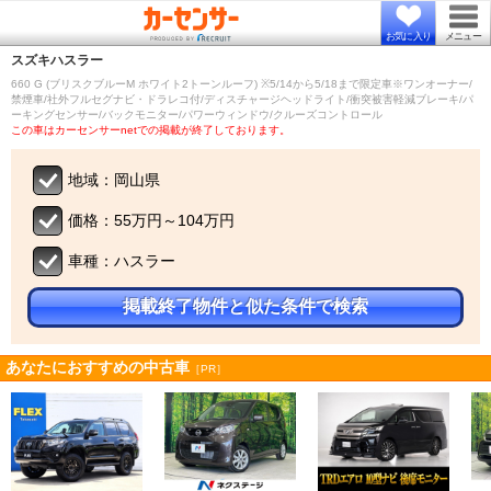
お気に入り
メニュー
スズキ
ハスラー
660 G (ブリスクブルーM ホワイト2トーンルーフ) ※5/14から5/18まで限定車※ワンオーナー/
禁煙車/社外フルセグナビ・ドラレコ付/ディスチャージヘッドライト/衝突被害軽減ブレーキ/パ
ーキングセンサー/バックモニター/パワーウィンドウ/クルーズコントロール
この車はカーセンサーnetでの掲載が終了しております。
地域：岡山県
価格：55万円～104万円
車種：ハスラー
掲載終了物件と似た条件で検索
あなたにおすすめの中古車
［PR］