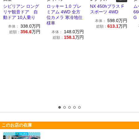
シビリアン ロング
ロッキー 1.0 プレ
NX 450hプラス F
ム
リヤ観音ドア 自
ミアム 4WD 全方
スポーツ 4WD
6
動ドア 10人乗り
位カメラ 寒冷地仕
G
598.0
万円
本体：
様車
338.0
万円
613.1
万円
本体：
総額：
356.6
万円
148.0
万円
総額：
本体：
158.1
万円
総額：
このお店の在庫