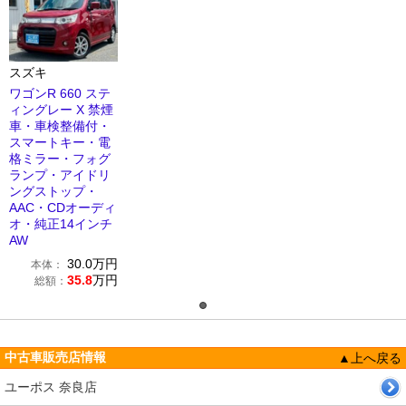
スズキ
ワゴンR 660 ステ
ィングレー X 禁煙
車・車検整備付・
スマートキー・電
格ミラー・フォグ
ランプ・アイドリ
ングストップ・
AAC・CDオーディ
オ・純正14インチ
AW
30.0
万円
本体：
35.8
万円
総額：
中古車販売店情報
▲上へ戻る
ユーポス 奈良店