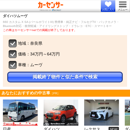
お気に入り
メニュー
ダイハツ
ムーヴ
660 カスタム X SA (パールホワイトIII) 禁煙車・純正ナビ・フルセグTV・バックカメラ・
Bluetooth対応・衝突軽減・アイドリングストップ・ドラレコ・ETC・スマートキー
この車はカーセンサーnetでの掲載が終了しております。
地域：奈良県
価格：34万円～64万円
車種：ムーヴ
掲載終了物件と似た条件で検索
あなたにおすすめの中古車
［PR］
日産
ダイハツ
レクサス
ダ
NEW!