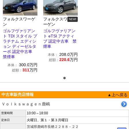
フォルクスワーゲ
フォルクスワ
NEW!
ン
ーゲン
ゴルフヴァリアン
ゴルフヴァリアン
ト TDI スタイル プ
ト eTSI アクティ
ラチナム エディシ
ブ 認定中古車 禁
ョン ディーゼルタ
煙車
ーボ 認定中古車
208.0
万円
本体：
禁煙車
220.6
万円
総額：
300.0
万円
本体：
311
万円
総額：
中古車販売店情報
▲上へ戻る
Ｖｏｌｋｓｗａｇｅｎ鹿嶋
10:00～18:00
営業時間
火曜日、第１・第３月曜日
定休日
茨城県鹿嶋市長栖２２８８－２２