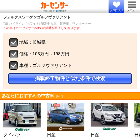
お気に入り
メニュー
フォルクスワーゲン
ゴルフヴァリアント
TSI ハイライン (ホワイト) 認定中古車 禁煙車 ワンオーナー
この車はカーセンサーnetでの掲載が終了しております。
地域：茨城県
価格：106万円～198万円
車種：ゴルフヴァリアント
掲載終了物件と似た条件で検索
あなたにおすすめの中古車
［PR］
ダイハツ
日産
日産
日