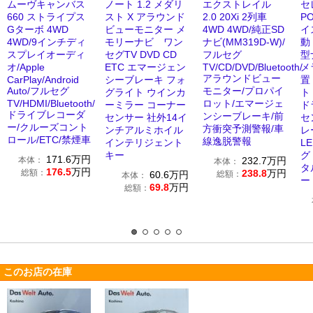
ムーヴキャンバス
ノート 1.2 メダリ
エクストレイル
セレ
660 ストライプス
スト X アラウンド
2.0 20Xi 2列車
P
Gターボ 4WD
ビューモニター メ
4WD 4WD/純正SD
イ
4WD/9インチディ
モリーナビ ワン
ナビ(MM319D-W)/
動
スプレイオーディ
セグTV DVD CD
フルセグ
型
オ/Apple
ETC エマージェン
TV/CD/DVD/Bluetooth/
メ
アラウンドビュー
CarPlay/Android
シーブレーキ フォ
置
Auto/フルセグ
モニター/プロパイ
グライト ウインカ
ト
TV/HDMI/Bluetooth/
ロット/エマージェ
ーミラー コーナー
ド
ドライブレコーダ
ンシーブレーキ/前
センサー 社外14イ
セ
ー/クルーズコント
方衝突予測警報/車
ンチアルミホイル
レ
ロール/ETC/禁煙車
線逸脱警報
インテリジェント
L
キー
グ
171.6
万円
本体：
232.7
万円
本体：
タ
176.5
万円
総額：
238.8
万円
60.6
万円
総額：
本体：
ー
69.8
万円
総額：
このお店の在庫