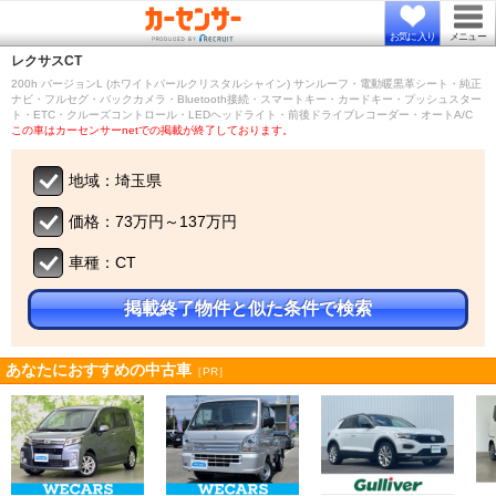
お気に入り
メニュー
レクサス
CT
200h バージョンL (ホワイトパールクリスタルシャイン) サンルーフ・電動暖黒革シート・純正
ナビ・フルセグ・バックカメラ・Bluetooth接続・スマートキー・カードキー・プッシュスター
ト・ETC・クルーズコントロール・LEDヘッドライト・前後ドライブレコーダー・オートA/C
この車はカーセンサーnetでの掲載が終了しております。
地域：埼玉県
価格：73万円～137万円
車種：CT
掲載終了物件と似た条件で検索
あなたにおすすめの中古車
［PR］