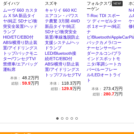
ダイハツ
スズキ
フォルクスワ
ホ
NEW!
ーゲン
ムーヴ 660 カスタ
キャリイ 660 KC
N
ム X SA 新品タイ
エアコン・パワス
T-Roc TDI スポー
ム
ヤ/純正 SDナビ/衝
テ農繁 3方開 4WD
ツ ディーゼルター
ケ
突安全装置/ヘッド
新品タイヤ/純正
ボ 1オーナー/純正
修
ランプ
SDナビ/衝突安全
ナ
HID/ETC/EBD付
装置/車線逸脱防止
ビ/Bluetooth/AppleCarPl
ABS/横滑り防止装
支援システム/ヘッ
バックカメラ/コー
置/アイドリングス
ドランプ
ナーセンサー/レー
トップ/バックモニ
LED/Bluetooth接
ダークルコン/ブラ
ター/ワンセグTV/
続/ETC/EBD付
インドスポットモ
禁煙車/エアバッグ
ABS/横滑り防止装
ニタ/革調シートカ
運転席
置/アイドリングス
バー/ルーフレー
トップ/フルセグTV
ル/LEDオートライ
48.2
万円
本体：
ト
59.9
万円
118.3
万円
総額：
本体：
129.9
万円
273.4
万円
総額：
本体：
280.7
万円
総額：