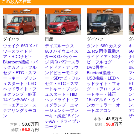
このお店の在庫
ダイハツ
日産
ダイハツ
ダ
ウェイク 660 X パ
デイズルークス
タント 660 カスタ
キ
ワースライドド
660 ハイウェイス
ム RS 両側電動ス
66
ア・HDDナビ・
ターX Gパッケー
ライドドア・SDナ
ナ
Bluetooth接続・バ
ジ 両側パワースラ
ビ・フルセグ・
バ
ックカメラ・フル
イドドア・アラウ
DVD再生・
Bl
セグ・ETC・スマ
ンドビューモニタ
Bluetoot接続・
マ
ートキー・プッシ
ー・SDナビ・フル
USB接続・LEDヘ
シ
ュスタート・LED
セグ・ETC・スマ
ッドライト・フォ
E
ヘッドライト・フ
ートキー・プッシ
グ・エアロ・スマ
ラ
ォグランプ・純正
ュスタート・HID
ートキー・純正
ン
14インチAW・オ
ヘッドライト・フ
15inアルミ・ウイ
レ
ートエアコン・ス
ォグランプ・エマ
ンカーミラー・オ
ン
テアリングリモコ
ージェンシーブレ
ートエアコン
ア
ン
ーキ・純正15イン
ザ
48.8
万円
本体：
チAW・ドライブレ
58.8
万円
56.8
万円
本体：
総額：
コーダー
66.8
万円
総額：