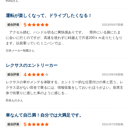
thetaさん
運転が楽しくなって、ドライブしたくなる！
5
総合評価
2023/05/07投稿
アクセル踏む、ハンドル切るに爽快感ありです。 県外にいる娘にたま
に会いに行くのですが、高速を使わずに峠越えで片道200ｋｍ走りたくなり
ます。以前乗っていたミニバンでは…
日本メーカー制覇さん
レクサスのエントリーカー
4
総合評価
2021/09/26投稿
レクサスの車やメンテを体験する、エントリー的な位置付けの車と思う。レ
クサス店がない田舎で乗るには、情報収集をしておいたほうがよい。前席主
体で街乗りに適した車のように感じる…
田舎ものさん
車なんて自己満！自分では大満足です。
5
総合評価
2021/07/29投稿