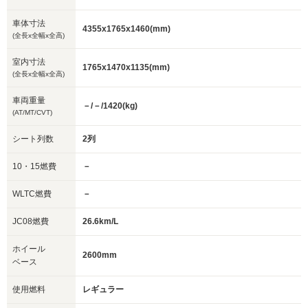
車体寸法
4355x1765x1460(mm)
(全長x全幅x全高)
室内寸法
1765x1470x1135(mm)
(全長x全幅x全高)
車両重量
－/－/1420(kg)
(AT/MT/CVT)
シート列数
2列
10・15燃費
－
WLTC燃費
－
JC08燃費
26.6km/L
ホイール
2600mm
ベース
使用燃料
レギュラー