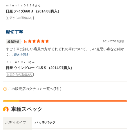
ｍｉｎｍｉｎ０１２８さん
日産 デイズ660 J （2014/08購入）
お店からの返信あり
親切丁寧
5
総合評価
2014/07/28投稿
すごく車に詳しい店員の方がそれぞれの車について、いい点悪い点など細か
く…
続きを読む
ｃｉｌｏ１９７３さん
日産 ウイングロード1.5 S （2014/07購入）
お店からの返信あり
この販売店のクチコミ一覧へ(7件)
車種スペック
ボディタイプ
ハッチバック