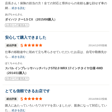
店長さん！保険の担当の方！全ての対応と県外からの依頼も嫌な顔せず車の
納…
続きを読む
あげちゃんさん
ダイハツ クー1.5 CX （2015/08購入）
お店からの返信あり
安心して購入できました
5
総合評価
2014/12/05投稿
仕事の移動途中に初めて立ち寄らさせていただいたお店は、自宅や勤務先か
ら…
続きを読む
ばくちゃんさん
スバル インプレッサハッチバックSTI2.0 WRX 17インチタイヤ仕様 4WD
（2014/11購入）
お店からの返信あり
とても信頼できるお店です
5
総合評価
2014/08/22投稿
購入にあたっていろいろワガママを言いましたが、親身になって対応してい
た…
続きを読む