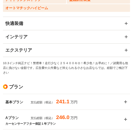
オートマチックハイビーム
快適装備
インテリア
エクステリア
10.3インチ純正ナビ！禁煙車！走行少なく２５４００キロ！希少色！お早めに！／諸費用も他
店に負けない金額です。広告費や人件費など抑えられる小さなお店ならでは。総額でご検討下
さい
プラン
241.1
万円
基本プラン
支払総額（税込）
246.0
万円
Aプラン
支払総額（税込）
カーセンサーアフター保証１年プラン