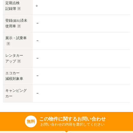
定期点検
○
記録簿
登録
済未
(届出)
－
使用車
展示・試乗車
－
レンタカー
－
アップ
エコカー
－
減税対象車
キャンピング
－
カー
この物件に関するお問い合わせ
無料
お問い合わせの内容を選択してください