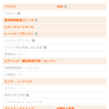
パワステ
ABS
サポカー
衝突被害軽減ブレーキ
クルーズコントロール
レーンキープアシスト
パーキングアシスト
アクセル踏み間違い防止装置
障害物センサー
エアバッグ：運転席/助手席/－/カーテン
頸部衝撃緩和ヘッドレスト
全周囲カメラ
カメラ：－/－/バック
モニター：－/－
横滑り防止装置
ヒルディセントコントロール
アイドリングストップ
盗難防止装置