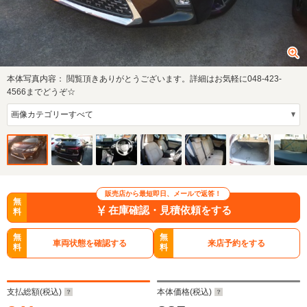
本体写真内容：
閲覧頂きありがとうございます。詳細はお気軽に048-423-
4566までどうぞ☆
販売店から最短即日、メールで返答！
無
在庫確認・見積依頼をする
料
無
無
車両状態を確認する
来店予約をする
料
料
支払総額(税込)
本体価格(税込)