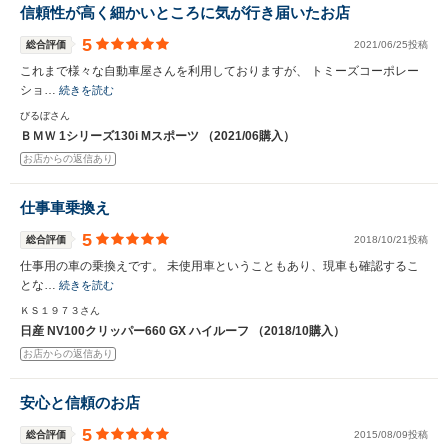
信頼性が高く細かいところに気が行き届いたお店
5
総合評価
2021/06/25投稿
これまで様々な自動車屋さんを利用しておりますが、 トミーズコーポレー
ショ…
続きを読む
びるぼさん
ＢＭＷ 1シリーズ130i Mスポーツ （2021/06購入）
お店からの返信あり
仕事車乗換え
5
総合評価
2018/10/21投稿
仕事用の車の乗換えです。 未使用車ということもあり、現車も確認するこ
とな…
続きを読む
ＫＳ１９７３さん
日産 NV100クリッパー660 GX ハイルーフ （2018/10購入）
お店からの返信あり
安心と信頼のお店
5
総合評価
2015/08/09投稿