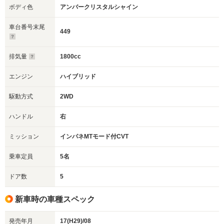
ボディ色
アンバークリスタルシャイン
車台番号末尾
449
排気量
1800cc
エンジン
ハイブリッド
駆動方式
2WD
ハンドル
右
ミッション
インパネMTモード付CVT
乗車定員
5名
ドア数
5
新車時の車種スペック
発売年月
17(H29)/08