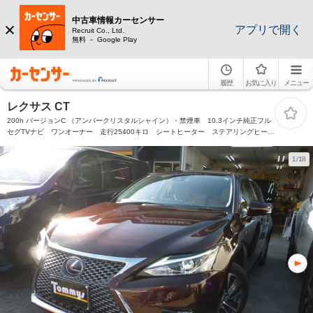
中古車情報カーセンサー
アプリで開く
Recruit Co., Ltd.
無料 － Google Play
履歴
お気に入り
メニュー
レクサス CT
200h バージョンC （アンバークリスタルシャイン）・禁煙車 10.3インチ純正フル
セグTVナビ ワンオーナー 走行25400キロ シートヒーター ステアリングヒータ
ー
1/18