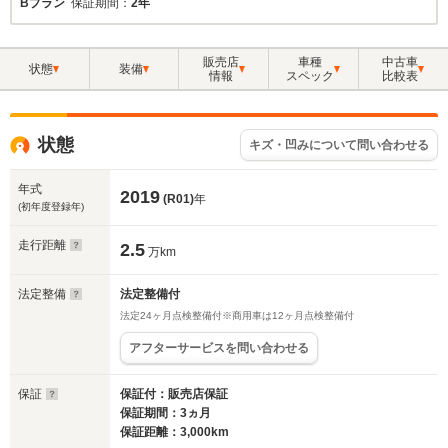
Bプラン
保証期間：
2年
販売店
車種
中古車
状態
装備
情報
スペック
比較表
状態
キズ・凹みについて問い合わせる
年式
2019
(R01)
年
(初年度登録年)
走行距離
2.5
万km
法定整備
法定整備付
法定24ヶ月点検整備付※商用車は12ヶ月点検整備付
アフターサービスを問い合わせる
保証
保証付：販売店保証
保証期間：3ヵ月
保証距離：3,000km