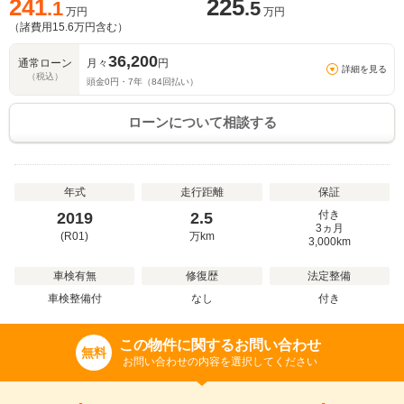
241
225
.1
.5
万円
万円
（諸費用
15.6
万円含む）
36,200
通常ローン
月々
円
詳細を見る
（税込）
頭金
0
円・
7
年（
84
回払い）
ローンについて相談する
年式
走行距離
保証
付き
2019
2.5
3ヵ月
(R01)
万
km
3,000km
車検有無
修復歴
法定整備
車検整備付
なし
付き
この物件に関するお問い合わせ
無料
お問い合わせの内容を選択してください