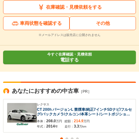
在庫確認・見積依頼をする
車両状態を確認する
その他
※メールアドレスは販売店に公開されません
今すぐ在庫確認・見積依頼
電話する
あなたにおすすめの中古車
［PR］
レクサス
CT 200h バージョンL 禁煙車/純正7インチSDナビ/フルセ
グ/バックカメラ/クルコン/本革シート/シートポジション
入力途中の情報を保存しますか？
メモリ/パワーシート/シートヒーター/ステアリングスイ
208.0
214.9
本体：
万円
総額：
万円
ッチ/パドルシフト/LEDオート/フォグ/ETC/前方ドラレコ/
2014
3.3
年式：
年
走行：
万km
純正16インチAW
※次回問い合わせをする際に自動入力されます
※保存された情報は
90
日で破棄されます