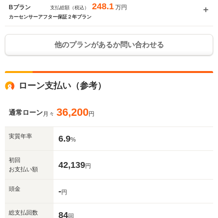
248.1
万円
Bプラン
支払総額（税込）
カーセンサーアフター保証２年プラン
他のプランがあるか問い合わせる
ローン支払い（参考）
36,200
通常ローン
月々
円
実質年率
6.9
%
初回
42,139
円
お支払い額
頭金
-
円
総支払回数
84
回