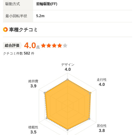
駆動方式
前輪駆動(FF)
最小回転半径
5.2m
車種クチコミ
4.0
総合評価
点
582
クチコミ件数
件
デザイン
4.0
走行性
維持費
4.0
3.9
居住性
積載性
3.8
3.5