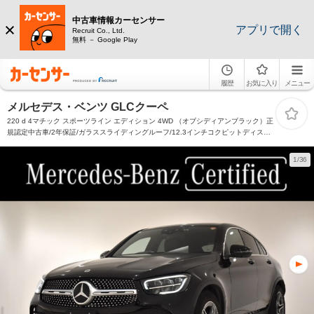
中古車情報カーセンサー
アプリで開く
Recruit Co., Ltd.
無料 － Google Play
履歴
お気に入り
メニュー
メルセデス・ベンツ GLCクーペ
220 d 4マチック スポーツライン エディション 4WD （オブシディアンブラック）正
規認定中古車/2年保証/ガラススライディングルーフ/12.3インチコクピットディスプ
レイ/エアバランスパッケージ/AMGスタイリングパッケージ/19インチAMGアルミ/レ
ザーARTICOシート/ブラックアッシュウッド
1/36