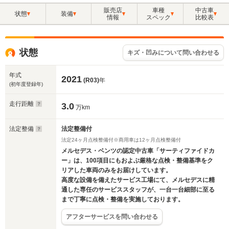
販売店
車種
中古車
状態
装備
情報
スペック
比較表
状態
キズ・凹みについて問い合わせる
年式
2021
(R03)
年
(初年度登録年)
走行距離
3.0
万km
法定整備
法定整備付
法定24ヶ月点検整備付※商用車は12ヶ月点検整備付
メルセデス・ベンツの認定中古車「サーティファイドカ
ー」は、100項目にもおよぶ厳格な点検・整備基準をク
リアした車両のみをお届けしています。
高度な設備を備えたサービス工場にて、メルセデスに精
通した専任のサービススタッフが、一台一台細部に至る
まで丁寧に点検・整備を実施しております。
アフターサービスを問い合わせる