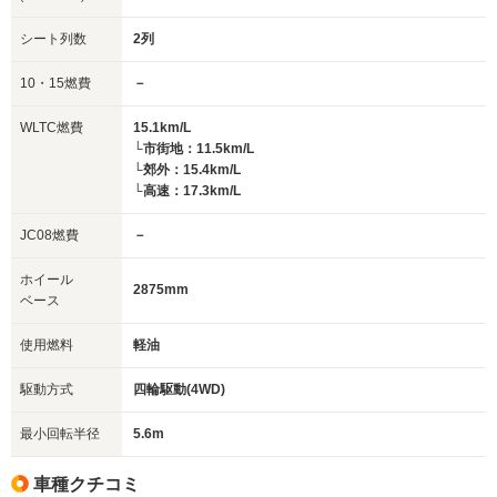
シート列数
2列
10・15燃費
－
WLTC燃費
15.1km/L
└市街地：11.5km/L
└郊外：15.4km/L
└高速：17.3km/L
JC08燃費
－
ホイール
2875mm
ベース
使用燃料
軽油
駆動方式
四輪駆動(4WD)
最小回転半径
5.6m
車種クチコミ