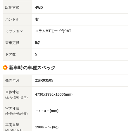
駆動方式
4WD
ハンドル
右
ミッション
コラムMTモード付9AT
乗車定員
5名
ドア数
5
新車時の車種スペック
発売年月
21(R03)/05
車体寸法
4730x1930x1600(mm)
(全長x全幅x全高)
室内寸法
－x－x－(mm)
(全長x全幅x全高)
車両重量
1900/－/－(kg)
(AT/MT/CVT)