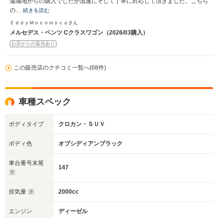
遠隔地からの購入でしたが迅速にそして丁寧に対応して頂きました。こちら
の…
続きを読む
ＥｄｄｙＭｏｃｏｍｏｃｏさん
メルセデス・ベンツ Cクラスワゴン（2026/03購入）
お店からの返信あり
この販売店のクチコミ一覧へ(68件)
車種スペック
ボディタイプ
クロカン・ＳＵＶ
ボディ色
オブシディアンブラック
車台番号末尾
147
排気量
2000cc
エンジン
ディーゼル