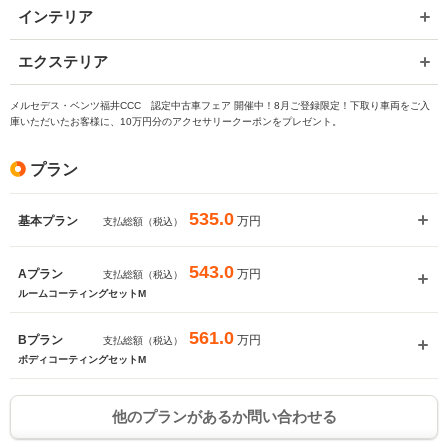
インテリア
エクステリア
メルセデス・ベンツ福井CCC 認定中古車フェア 開催中！8月ご登録限定！下取り車両をご入
庫いただいたお客様に、10万円分のアクセサリークーポンをプレゼント。
プラン
535.0
万円
基本プラン
支払総額（税込）
543.0
万円
Aプラン
支払総額（税込）
ルームコーティングセットM
561.0
万円
Bプラン
支払総額（税込）
入力途中の情報を保存しますか？
ボディコーティングセットM
※次回問い合わせをする際に自動入力されます
他のプランがあるか問い合わせる
※保存された情報は
90
日で破棄されます