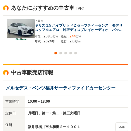
あなたにおすすめの中古車
［PR］
トヨタ
ヤリス 1.5 ハイブリッド Z セーフティーセンス モデリ
スタフルエアロ 純正ディスプレイオーディオ バック
カメラ レーダークルーズコントロール LEDオートラ
238.3
244
本体：
万円
総額：
万円
イト ハーフレザーシート シートヒーター 社外16イ
2024
2.6
年式：
年
走行：
万km
ンチアルミホイール
中古車販売店情報
メルセデス・ベンツ福井サーティファイドカーセンター
営業時間
10:00～18:00
定休日
月曜日、第一・第二・第三火曜日
住所
福井県福井市大和田２ー１００１
MAP