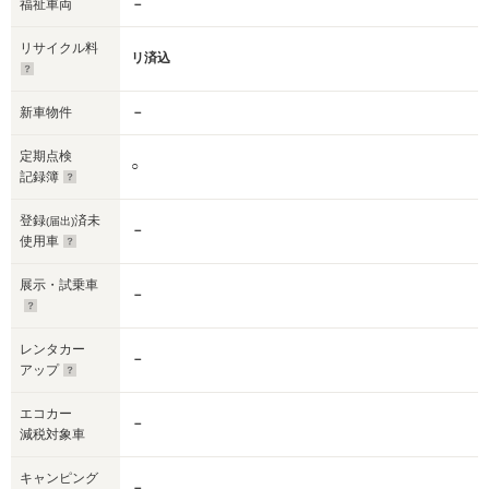
福祉車両
－
リサイクル料
リ済込
新車物件
－
定期点検
○
記録簿
登録
済未
(届出)
－
使用車
展示・試乗車
－
レンタカー
－
アップ
エコカー
－
減税対象車
キャンピング
－