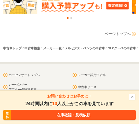
ページトップへ
中古車トップ
中古車検索：メーカー一覧
メルセデス・ベンツの中古車
GLCクーペの中古車
カーセンサートップへ
メーカー認定中古車
カーセンサー
中古車リース
アフター保証対象車
お問い合わせはお早めに！
お気に入り
閲覧履歴
24
10
時間以内に
人以上がこの車を見ています
問合わせ履歴
プライバシーポリシー
無
無
在庫確認・見積依頼
在庫確認・見積依頼
料
料
利用規約
サイトマップ
お問い合わせ
車買取・車査定