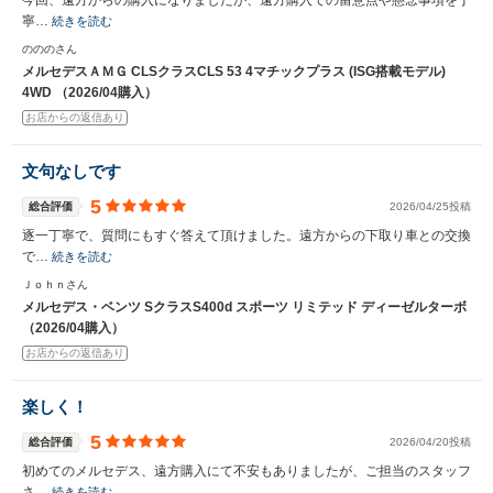
今回、遠方からの購入になりましたが、遠方購入での留意点や懸念事項を丁
寧…
続きを読む
のののさん
メルセデスＡＭＧ CLSクラスCLS 53 4マチックプラス (ISG搭載モデル)
4WD （2026/04購入）
お店からの返信あり
文句なしです
5
総合評価
2026/04/25投稿
逐一丁寧で、質問にもすぐ答えて頂けました。遠方からの下取り車との交換
で…
続きを読む
Ｊｏｈｎさん
メルセデス・ベンツ SクラスS400d スポーツ リミテッド ディーゼルターボ
（2026/04購入）
お店からの返信あり
楽しく！
5
総合評価
2026/04/20投稿
初めてのメルセデス、遠方購入にて不安もありましたが、ご担当のスタッフ
さ…
続きを読む