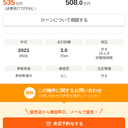
535
508
.0
万円
万円
（諸費用
27
万円含む）
ローンについて相談する
年式
走行距離
保証
付き
2021
3.0
24ヵ月
(R03)
万
km
距離無制限
車検有無
修復歴
法定整備
車検整備付
なし
付き
この物件に関するお問い合わせ
無料
お問い合わせの内容を選択してください
販売店から最短即日、メールで返答！
来店予約をする