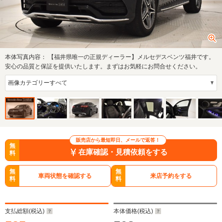
本体写真内容：
【福井県唯一の正規ディーラー】メルセデスベンツ福井です。
安心の品質と保証を提供いたします。まずはお気軽にお問合せください。
販売店から最短即日、メールで返答！
無
在庫確認・見積依頼をする
料
無
無
車両状態を確認する
来店予約をする
料
料
支払総額(税込)
本体価格(税込)