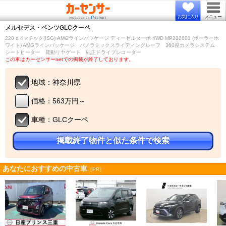
お気に入り
メニュー
メルセデス・ベンツ
GLCクーペ
220 d 4マチック(ISG) AMGラインパッケージ ディーゼルターボ 4WD MP202601 (ポーラーホ
ワイト) AMGラインパッケージ パノラミックスライディングルーフ 360度カメラシステム
シートヒーター 電動リヤゲート 純正ドライブレコーダー
この車はカーセンサーnetでの掲載が終了しております。
地域：神奈川県
価格：563万円～
車種：GLCクーペ
掲載終了物件と似た条件で検索
あなたにおすすめの中古車
［PR］