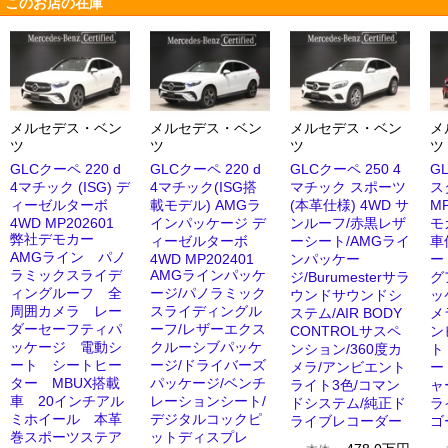
このお店の在庫
メルセデス・ベン
メルセデス・ベン
メルセデス・ベン
メ
ツ
ツ
ツ
ツ
GLCクーペ 220 d
GLCクーペ 220 d
GLCクーペ 250 4
G
4マチック (ISG) デ
4マチック(ISG搭
マチック スポーツ
ス
ィーゼルターボ
載モデル) AMGラ
(本革仕様) 4WD サ
M
4WD MP202601
インパッケージ デ
ンルーフ/赤黒レザ
モ
弊社デモカー
ィーゼルターボ
ーシート/AMGライ
車
AMGライン パノ
4WD MP202401
ンパッケー
ー
ラミックスライデ
AMGラインパッケ
ジ/Burumesterサラ
グ
ィングルーフ 全
ージ/パノラミック
ウンドサウンドシ
ッ
周囲カメラ レー
スライディングル
ステム/AIR BODY
メ
ダーセーフティパ
ーフ/レザーエクス
CONTROLサスペ
ン
ッケージ 電動シ
クルーシブパッケ
ンション/360度カ
ト
ート シートヒー
ージ/ドライバーズ
メラ/アンビエント
ー
ター MBUX搭載
パッケージ/ベンチ
ライト3色/コマン
ャ
車 20インチアル
レーションシート/
ドシステム/純正ド
ラ
ミホイール 本革
デジタルコックピ
ライブレコーダー
ゴ
巻スポーツステア
ットディスプレ