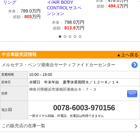
478.0
万円
本体：
リング
イ/AIR BODY
494.1
万円
総額：
CONTROLサスペ
789.0
万円
本体：
ンション
805
万円
総額：
798.0
万円
本体：
813.8
万円
総額：
中古車販売店情報
▲上へ戻る
メルセデス・ベンツ港南台サーティファイドカーセンター
10:00～18:00
営業時間
水曜日 年末年始 夏季休業期間８／１２ー８／１４
定休日
神奈川県横浜市港南区港南台８－７－３
住所
0078-6003-970156
電話
一部ダイヤル回線、IP電話、光電話は利用できません
この販売店の在庫一覧