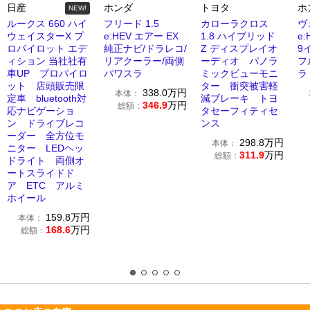
日産
ホンダ
トヨタ
ホ
NEW!
ルークス 660 ハイ
フリード 1.5
カローラクロス
ヴ
ウェイスターX プ
e:HEV エアー EX
1.8 ハイブリッド
e:
ロパイロット エデ
純正ナビ/ドラレコ/
Z ディスプレイオ
9
ィション 当社社有
リアクーラー/両側
ーディオ パノラ
フ
車UP プロパイロ
パワスラ
ミックビューモニ
ラ
ット 店頭販売限
ター 衝突被害軽
338.0
万円
本体：
定車 bluetooth対
減ブレーキ トヨ
346.9
万円
総額：
応ナビゲーショ
タセーフィティセ
ン ドライブレコ
ンス
ーダー 全方位モ
298.8
万円
本体：
ニター LEDヘッ
311.9
万円
総額：
ドライト 両側オ
ートスライドド
ア ETC アルミ
ホイール
159.8
万円
本体：
168.6
万円
総額：