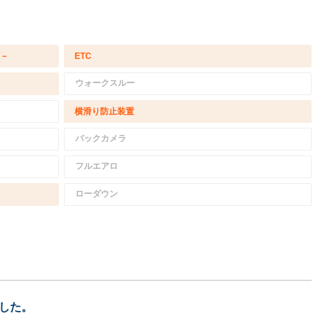
/－
ETC
ウォークスルー
横滑り防止装置
バックカメラ
フルエアロ
ローダウン
した。