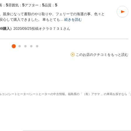
5
5
5
5
客：
雰囲気：
アフター：
品質：
、親身になって書類のやり取りや、フェリーでの海運の事、色々と
安心して購入できました。 車もとても…
続きを読む
09購入）
2020/09/25投稿
オクラ０７３１さん
このお店のクチコミをもっと読む
ー/クルコン/シートヒーター/シートヒーターの中古情報。福島県の「（有）アサヤ 」の車両を探すなら