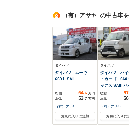
ルームミラー 
タルキー フロ
（有）アサヤ の中古車
シートヒーター
テアリングヒー
ダイハツ
ダイハツ
ダイハツ ムーヴ
ダイハツ ハイ
660 L SAII
トカーゴ 660
ックス SAIII 
ー...
64
67
.6
総額
万円
総額
53
56
.7
本体
万円
本体
（有）アサヤ
（有）アサヤ
お気に入りに追加
お気に入りに