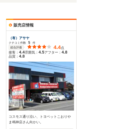
販売店情報
（有）アサヤ
5
クチコミ件数
件
4.4
総合評価
点
4.4
4.5
4.8
接客：
雰囲気：
アフター：
4.8
品質：
コスモス通り沿い、トヨペットこおりや
ま鳴神店さん向かい。