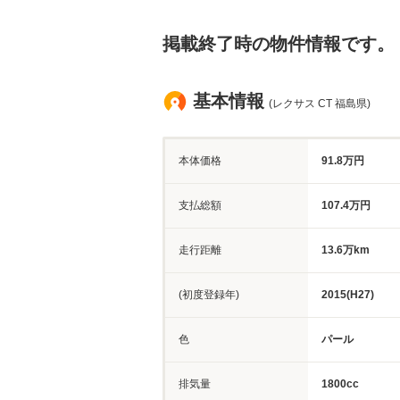
掲載終了時の物件情報です。
基本情報
(レクサス CT 福島県)
本体価格
91.8万円
支払総額
107.4万円
走行距離
13.6万km
(初度登録年)
2015(H27)
色
パール
排気量
1800cc