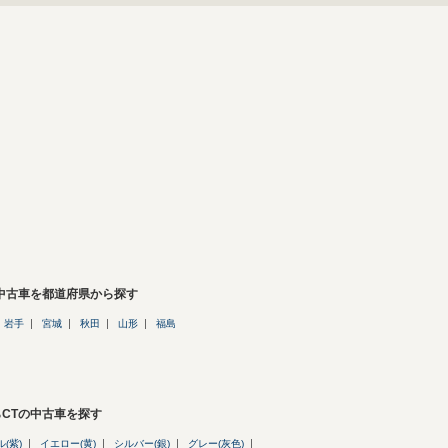
の中古車を都道府県から探す
岩手
宮城
秋田
山形
福島
CTの中古車を探す
(紫)
イエロー(黄)
シルバー(銀)
グレー(灰色)