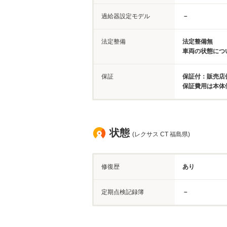
過給器設定モデル
－
法定整備
法定整備無
車両の状態につ
保証
保証付：販売店保
保証費用は本体
状態
(レクサス CT 福島県)
修復歴
あり
定期点検記録簿
－