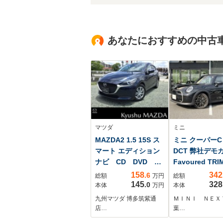
あなたにおすすめの中古
マツダ
ミニ
MAZDA2 1.5 15S ス
ミニ クーパーC
マート エディション
DCT 弊社デモ
ナビ CD DVD フ
Favoured TR
ルセグ ETC 前後
パッケージ ナ
158
342
.6
総額
万円
総額
ドラレコ
ーション Appl
145
328
.0
本体
万円
本体
Carplay Andr
九州マツダ 博多筑紫通
ＭＩＮＩ ＮＥＸ
Auto バック
店…
葉…
ラ ETC車載