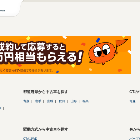
都道府県から中古車を探す
CT
青森
岩手
宮城
秋田
山形
福島
青森
X
駆動方式から中古車を探す
色から
CTの2WD
パープル