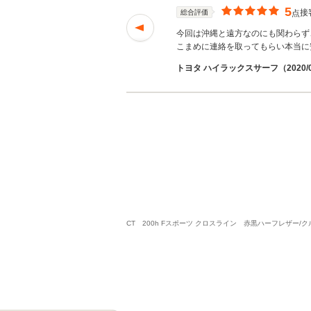
5
接
総合評価
点
なり たすかりまし
今回は沖縄と遠方なのにも関わらず
こまめに連絡を取ってもらい本当に
ａｋｕｒｅ３１０さん
トヨタ ハイラックスサーフ（2020/
CT 200h Fスポーツ クロスライン 赤黒ハーフレザ