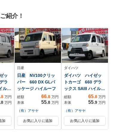
デジ
ンサー 減速セレク
突安全ボディ/パワー
ント
ター 地デジ DVD
ウインドウ
をご紹介！
 ス
再生 純正アルミホ
ター
イール
日産
ダイハツ
ゼッ
日産 NV100クリッ
ダイハツ ハイゼッ
 デラ
パー 660 DX GLパ
トカーゴ 660 デラ
ハイル
ッケージ ハイルーフ
ックス SAIII ハイル
ー...
66
65
.8
.8
.8
万円
総額
万円
総額
万円
55
55
.8
.8
.9
万円
本体
万円
本体
万円
（有）アサヤ
（有）アサヤ
追加
お気に入りに追加
お気に入りに追加