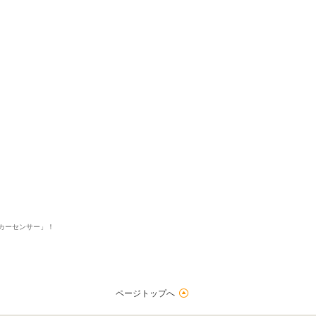
5
5
5
5
接客：
雰囲気：
アフター：
品質：
総合評価
点
希望ナンバーなど納車までの細かなやりとりをLINEで連絡していただ
応に感謝します。 お手頃価格の良質車をお探しの方にお勧めします。
スズキ ワゴンR（2019/02購入）
2019/02/14投稿
ｎｏｂｎｏｂｙａさん
「カーセンサー」！
ページトップへ