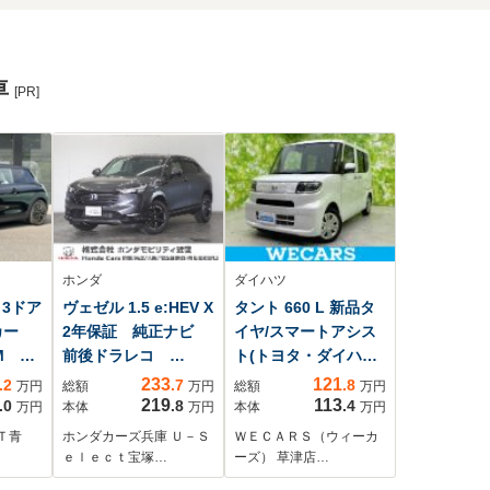
車
[PR]
ホンダ
ダイハツ
 3ドア
ヴェゼル 1.5 e:HEV X
タント 660 L 新品タ
カー
2年保証 純正ナビ
イヤ/スマートアシス
IM M
前後ドラレコ
ト(トヨタ・ダイハ
ビゲ
ETC バックカメ
ツ)/車線逸脱防止支援
233
121
.2
.7
.8
万円
総額
万円
総額
万円
e
ラ 渋滞追従機能付
システム/ヘッドラン
219
113
.0
.8
.4
万円
本体
万円
本体
万円
oid
アダプティブクルー
プ LED/EBD付ABS/
Ｔ青
ホンダカーズ兵庫 Ｕ－Ｓ
ＷＥＣＡＲＳ（ウィーカ
カメ
ズコントロール
横滑り防止装置/アイ
ｅｌｅｃｔ宝塚…
ーズ） 草津店…
器内蔵
Bluetooth 障害物セ
ドリングストップ/衝