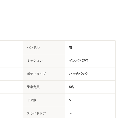
ハンドル
右
ミッション
インパネCVT
ボディタイプ
ハッチバック
乗車定員
5名
ドア数
5
スライドドア
－