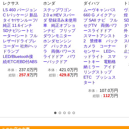
レクサス
ホンダ
ダイハツ
ト
LS 460 バージョン
ステップワゴン
ムーヴキャンバス
ヴ
C Iパッケージ 新品
2.0 e:HEV スパー
660 G メイクアッ
煌
タイヤ/サンルーフ/
ダ 登録済み未使用
プ SAII ナビ フル
S
純正 11.6インチ
車 純正オプショ
セグTV 両側パワ
ダ
SDナビ/シートヒ
ンナビ フリップ
ースライドドア
外
ーター/シート フル
ダウンモニター
スマートアシスト
タ
レザー/ドライブレ
ホンダセンシン
2 禁煙車 バック
ス
コーダー 社外/ヘッ
グ バックカメ
カメラ コーナー
ド
ドランプ
ラ 両側パワース
センサー LEDヘ
止
LED/Bluetooth接
ライドドア パワ
ッドライト スマ
ッ
続/ETC/EBD付ABS
ーバックドア
ートキー 電動格
納ミラー アイド
237.0
万円
421.0
万円
本体：
本体：
リングストップ
257.9
万円
429.8
万円
総額：
総額：
ETC プッシュス
タート
107.0
万円
本体：
112
万円
総額：