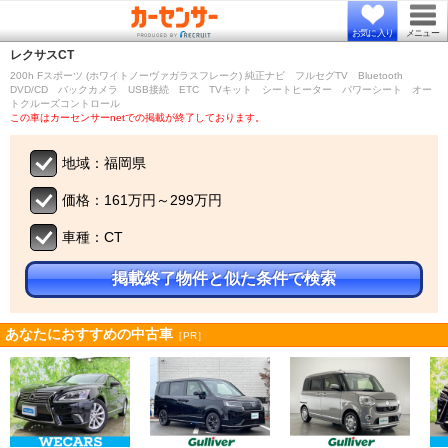
お気に入り
メニュー
レクサス
CT
200h Fスポーツ (ホワイトノーヴァガラスフレーク) 純正ナビ フルセグTV Bluetooth
DVD/CD バックカメラ USB接続 ETC TVキット シートヒーター パワーシート オー
トクルーズコントロール
この車はカーセンサーnetでの掲載が終了しております。
地域：福岡県
価格：161万円～299万円
車種：CT
掲載終了物件と似た条件で検索
あなたにおすすめの中古車
［PR］