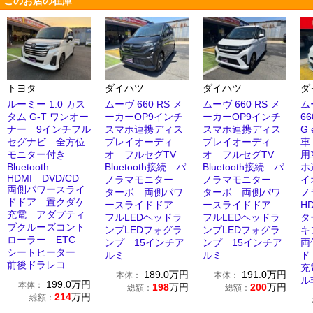
このお店の在庫
トヨタ
ダイハツ
ダイハツ
ダ
ルーミー 1.0 カス
ムーヴ 660 RS メ
ムーヴ 660 RS メ
ム
タム G-T ワンオー
ーカーOP9インチ
ーカーOP9インチ
6
ナー 9インチフル
スマホ連携ディス
スマホ連携ディス
G
セグナビ 全方位
プレイオーディ
プレイオーディ
車
モニター付き
オ フルセグTV
オ フルセグTV
用
Bluetooth
Bluetooth接続 パ
Bluetooth接続 パ
ホ
HDMI DVD/CD
ノラマモニター
ノラマモニター
イ
両側パワースライ
ターボ 両側パワ
ターボ 両側パワ
ノ
ドドア 置クダケ
ースライドドア
ースライドドア
H
充電 アダプティ
フルLEDヘッドラ
フルLEDヘッドラ
タ
ブクルーズコント
ンプLEDフォグラ
ンプLEDフォグラ
キ
ローラー ETC
ンプ 15インチア
ンプ 15インチア
両
シートヒーター
ルミ
ルミ
ド
前後ドラレコ
充
189.0
万円
191.0
万円
本体：
本体：
ル
199.0
万円
本体：
198
万円
200
万円
総額：
総額：
214
万円
総額：