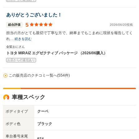
ありがとうございました！
5
総合評価
2026/06/20投稿
担当の方がとても親切で丁寧な方で、納車までもこまめに現状を報告してく
れ…
続きを読む
金髪おにさん
トヨタ MIRAIZ エグゼクティブ パッケージ （2026/06購入）
お店からの返信あり
この販売店のクチコミ一覧へ(554件)
車種スペック
ボディタイプ
クーペ
ボディ色
ブラック
車台番号末尾