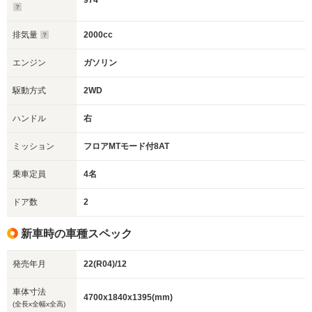
974
排気量
2000cc
エンジン
ガソリン
駆動方式
2WD
ハンドル
右
ミッション
フロアMTモード付8AT
乗車定員
4名
ドア数
2
新車時の車種スペック
発売年月
22(R04)/12
車体寸法
4700x1840x1395(mm)
(全長x全幅x全高)