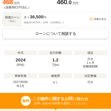
468
460
.0
万円
万円
（諸費用
8
万円含む）
36,500
残価ローン
月々
円
詳細を見る
（税込）
頭金
46.80
万円・
10
年（
120
回払い）
ローンについて相談する
年式
走行距離
保証
付き
2024
1.2
1ヵ月
(R06)
万
km
距離無制限
車検有無
修復歴
法定整備
2027(R09)
なし
付き
年
1
月
この物件に関するお問い合わせ
無料
お問い合わせの内容を選択してください