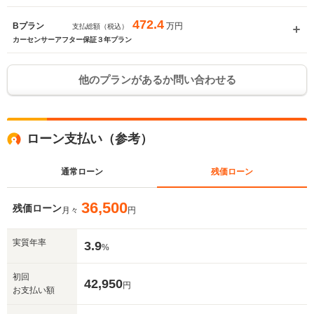
472.4
万円
Bプラン
支払総額（税込）
カーセンサーアフター保証３年プラン
他のプランがあるか問い合わせる
ローン支払い（参考）
通常ローン
残価ローン
36,500
残価ローン
月々
円
実質年率
3.9
%
初回
42,950
円
お支払い額