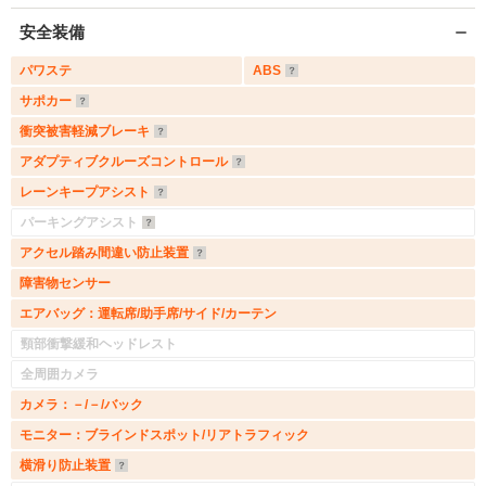
安全装備
パワステ
ABS
サポカー
衝突被害軽減ブレーキ
アダプティブクルーズコントロール
レーンキープアシスト
パーキングアシスト
アクセル踏み間違い防止装置
障害物センサー
エアバッグ：運転席/助手席/サイド/カーテン
頸部衝撃緩和ヘッドレスト
全周囲カメラ
カメラ：－/－/バック
モニター：ブラインドスポット/リアトラフィック
横滑り防止装置