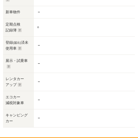
新車物件
－
定期点検
○
記録簿
登録
済未
(届出)
－
使用車
展示・試乗車
－
レンタカー
－
アップ
エコカー
－
減税対象車
キャンピング
－
カー