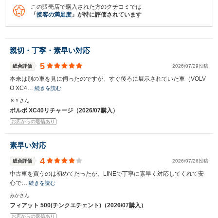
この販売店で購入された方のクチコミでは
「
接客の満足度
」が特に評価されています
親切・丁寧・素早い対応
5
総合評価
2026/07/29投稿
本来は別の車を見に伺ったのですが、すぐ後ろに展示されていた車（VOLV
O XC4…
続きを読む
ＳＹさん
ボルボ XC40リチャージ（2026/07購入）
お店からの返信あり
素早い対応
4
総合評価
2026/07/26投稿
中古車を買うのは初めてだったが、LINEで丁寧に素早く対応してくれて安
心で…
続きを読む
みかさん
フィアット 500(チンクエチェント)（2026/07購入）
お店からの返信あり