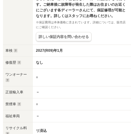
す。ご納車後に故障等が発生した際はお住まいのお近く
にございます各ディーラーさんにて、保証修理が可能と
なります。詳しくはスタッフにお尋ねください。
※保証費用は本体価格に含まれています。詳細については、販売店
にご確認ください。
詳しい保証内容を問い合わせる
車検
2027(R09)年1月
修復歴
なし
ワンオーナー
○
正規輸入車
－
禁煙車
○
福祉車両
－
リサイクル料
リ済込