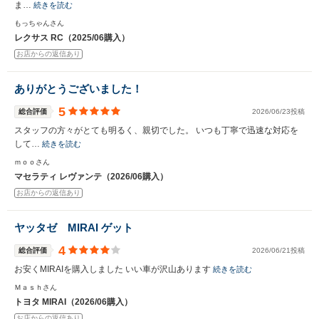
ま…
続きを読む
もっちゃんさん
レクサス RC（2025/06購入）
お店からの返信あり
ありがとうございました！
5
総合評価
2026/06/23投稿
スタッフの方々がとても明るく、親切でした。 いつも丁寧で迅速な対応を
して…
続きを読む
ｍｏｏさん
マセラティ レヴァンテ（2026/06購入）
お店からの返信あり
ヤッタゼ MIRAI ゲット
4
総合評価
2026/06/21投稿
お安くMIRAIを購入しました いい車が沢山あります
続きを読む
Ｍａｓｈさん
トヨタ MIRAI（2026/06購入）
お店からの返信あり