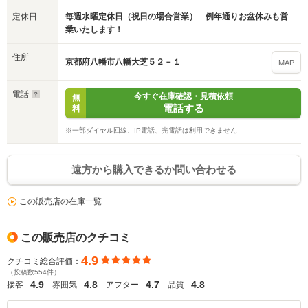
定休日
毎週水曜定休日（祝日の場合営業） 例年通りお盆休みも営
業いたします！
住所
京都府八幡市八幡大芝５２－１
MAP
電話
今すぐ在庫確認・見積依頼
無
電話する
料
※一部ダイヤル回線、IP電話、光電話は利用できません
遠方から購入できるか問い合わせる
この販売店の在庫一覧
この販売店のクチコミ
4.9
クチコミ総合評価：
（投稿数554件）
4.9
4.8
4.7
4.8
接客 :
雰囲気 :
アフター :
品質 :