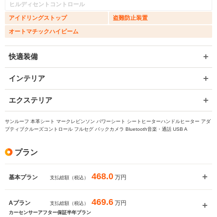
ヒルディセントコントロール
アイドリングストップ
盗難防止装置
オートマチックハイビーム
快適装備
インテリア
エクステリア
サンルーフ 本革シート マークレビンソン パワーシート シートヒーターハンドルヒーター アダ
プティブクルーズコントロール フルセグ バックカメラ Bluetooth音楽・通話 USB A
プラン
468.0
万円
基本プラン
支払総額（税込）
469.6
万円
Aプラン
支払総額（税込）
カーセンサーアフター保証半年プラン