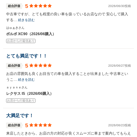
5
総合評価
2026/06/30投稿
中古車ですが、とても程度の良い車を扱っているお店なので 安心して購入
する…
続きを読む
はゅぁきさん
ボルボ XC90（2026/06購入）
お店からの返信あり
とても満足です！！
5
総合評価
2026/06/27投稿
お店の雰囲気も良くお目当ての車を購入することが出来ました 中古車とい
うこ…
続きを読む
ａｙａｎｅさん
レクサス IS（2026/06購入）
お店からの返信あり
大満足です！
5
総合評価
2026/06/23投稿
来店したときから、お店の方の対応が良くスムーズに車まで案内してもらえ