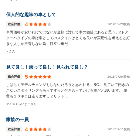
個人的な趣味の車として
4
総合評価
2019/02/23投稿
車両価格が安いわけではないが金額に対して車の価値はあると思う。2ドア
クーペタイプの車は車としてのスタイルはとても良いが実用性を考えると好
きな人しか所有しない為、目立つ車だ…
ｋさん
見て良し！乗って良し！見られて良し？
5
総合評価
2018/07/04投稿
しばらくモデルチェンジもしないだろうと思われる、RC。 見ていて飽きの
こないスタイリングもあってずっと付き合っていける車だと思います。 燃
費も１０キロは走りますし２リット…
アイスくらいまーさん
家族の一員
4
総合評価
2017/09/11投稿