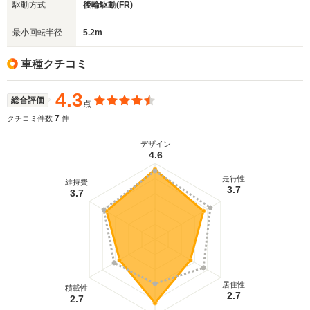
駆動方式
後輪駆動(FR)
最小回転半径
5.2m
車種クチコミ
4.3
総合評価
点
7
クチコミ件数
件
デザイン
4.6
走行性
維持費
3.7
3.7
居住性
積載性
2.7
2.7