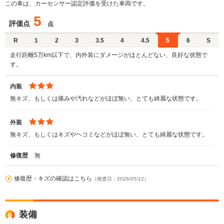
この車は、カーセンサー認定評価を受けた車両です。
5
評価点
点
R
1
2
3
3.5
4
4.5
5
6
S
走行距離5万km以下で、内外装にダメージがほとんどない、良好な状態で
す。
内装
無キズ、もしくは痛みや汚れなどがほぼ無い、とても綺麗な状態です。
外装
無キズ、もしくはキズやヘコミなどがほぼ無い、とても綺麗な状態です。
修復歴
無
修復歴・キズの確認はこちら
（検査日：2026/05/12）
装備