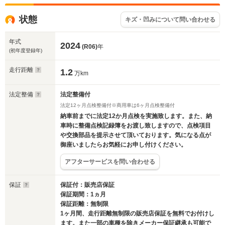
状態
キズ・凹みについて問い合わせる
年式
2024
(R06)
年
(初年度登録年)
走行距離
1.2
万km
法定整備
法定整備付
法定12ヶ月点検整備付※商用車は6ヶ月点検整備付
納車前までに法定12か月点検を実施致します。また、納
車時に整備点検記録簿をお渡し致しますので、点検項目
や交換部品を提示させて頂いております。気になる点が
御座いましたらお気軽にお申し付けください。
アフターサービスを問い合わせる
保証
保証付：販売店保証
保証期間：1ヵ月
保証距離：無制限
1ヶ月間、走行距離無制限の販売店保証を無料でお付けし
ます。また一部の車種を除きメーカー保証継承も可能で