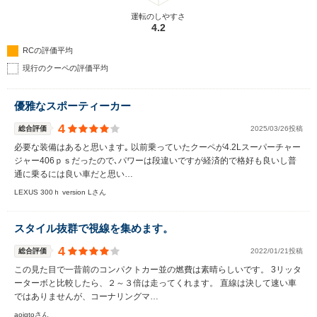
運転のしやすさ
4.2
RCの評価平均
現行のクーペの評価平均
優雅なスポーティーカー
4
総合評価
2025/03/26投稿
必要な装備はあると思います｡ 以前乗っていたクーペが4.2Lスーパーチャー
ジャー406ｐｓだったので､パワーは段違いですが経済的で格好も良いし普
通に乗るには良い車だと思い…
LEXUS 300ｈ version Lさん
スタイル抜群で視線を集めます。
4
総合評価
2022/01/21投稿
この見た目で一昔前のコンパクトカー並の燃費は素晴らしいです。 3リッタ
ーターボと比較したら、２～３倍は走ってくれます。 直線は決して速い車
ではありませんが、コーナリングマ…
aoigtoさん