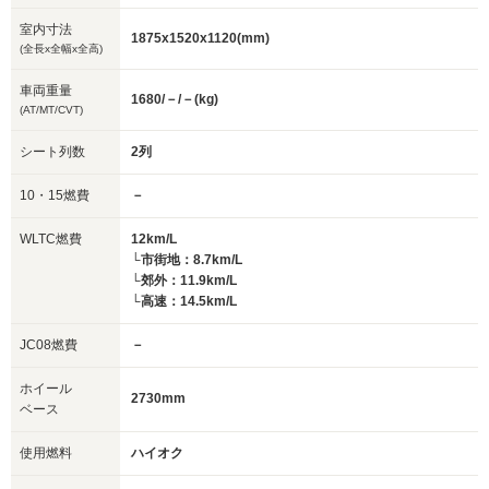
室内寸法
1875x1520x1120(mm)
(全長x全幅x全高)
車両重量
1680/－/－(kg)
(AT/MT/CVT)
シート列数
2列
10・15燃費
－
WLTC燃費
12km/L
└市街地：8.7km/L
└郊外：11.9km/L
└高速：14.5km/L
JC08燃費
－
ホイール
2730mm
ベース
使用燃料
ハイオク