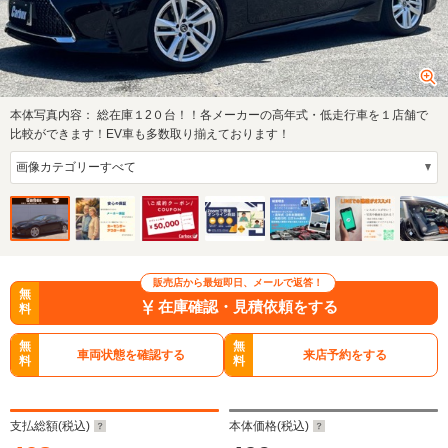
本体写真内容：
総在庫１2０台！！各メーカーの高年式・低走行車を１店舗で
比較ができます！EV車も多数取り揃えております！
販売店から最短即日、メールで返答！
無
在庫確認・見積依頼をする
料
無
無
車両状態を確認する
来店予約をする
料
料
支払総額(税込)
本体価格(税込)