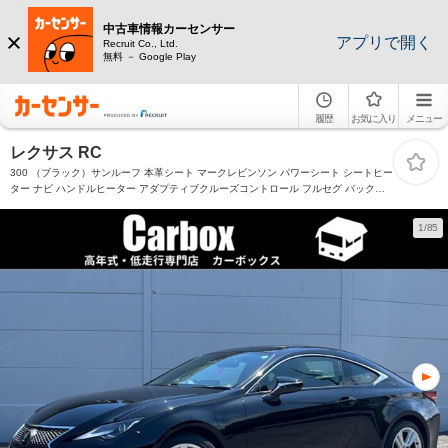
中古車情報カーセンサー
アプリで開く
Recruit Co., Ltd.
無料 － Google Play
履歴
お気に入り
メニュー
レクサス RC
300 （ブラック）サンルーフ 本革シート マークレビンソン パワーシート シートヒー
ター ナビ ハンドルヒーター アダプティブクルーズコントロール フルセグ バックカ
メラ Bluetooth USB アルミ18インチ BSM オートライト 禁煙車
1/85