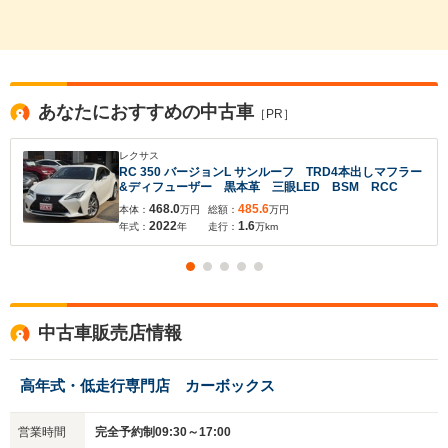
※保存された情報は
90
日で破棄されます
いいえ
はい
あなたにおすすめの中古車
［PR］
レクサス
RC 350 バージョンL サンルーフ TRD4本出しマフラー
&ディフューザー 黒本革 三眼LED BSM RCC
468.0
485.6
本体：
万円
総額：
万円
2022
1.6
年式：
年
走行：
万km
中古車販売店情報
高年式・低走行専門店 カーボックス
営業時間
完全予約制09:30～17:00