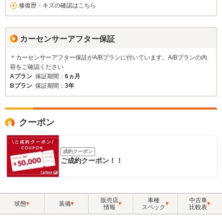
修復歴・キズの確認はこちら
カーセンサーアフター保証
＊カーセンサーアフター保証がA/Bプランに付いています。A/Bプランの内
容をご確認ください
Aプラン
保証期間：
6ヵ月
Bプラン
保証期間：
3年
クーポン
成約クーポン
ご成約クーポン！！
販売店
車種
中古車
状態
装備
情報
スペック
比較表