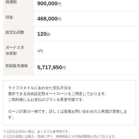
残価額
900,000
円
頭金
468,000
円
総支払回数
120
回
ボーナス月
-
円
加算額
割賦販売価格
5,717,950
円
ライフスタイルにあわせた支払方法を
選択できる自由設定型オートローンをご用意しております。
ご契約後にもお支払のプランを変更可能です。
ローン計算の一例です、詳しくは直接お問い合わせの上再度計算致しま
す。
※上記のお支払い例は、あくまでも参考例です。
※上記の金額には購入・登録に伴う、各種税金とその他諸費用を含んでおります。