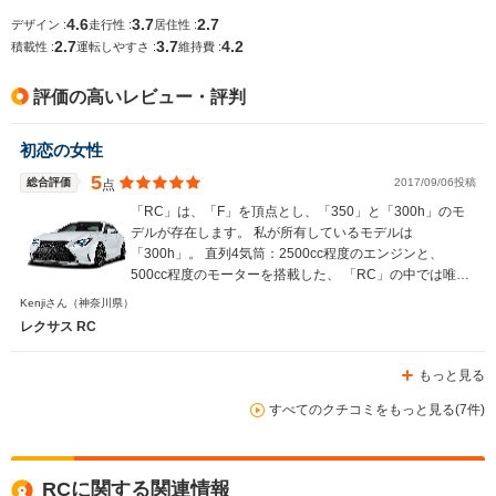
4.6
3.7
2.7
デザイン :
走行性 :
居住性 :
2.7
3.7
4.2
積載性 :
運転しやすさ :
維持費 :
評価の高いレビュー・評判
初恋の女性
5
総合評価
2017/09/06投稿
点
「RC」は、「F」を頂点とし、「350」と「300h」のモ
デルが存在します。 私が所有しているモデルは
「300h」。 直列4気筒：2500cc程度のエンジンと、
500cc程度のモーターを搭載した、 「RC」の中では唯一
の「ハイブリッドモデル」となります。 走りだけでな
Kenjiさん
（神奈川県）
く、お財布にも優しいバランスの取れたモデルだと思いま
レクサス RC
す。 カタログ燃費が、「23.2km/L」であり、 実燃費は、
カタログ燃費の「70%程度」とのことですので、
もっと見る
「23.2km/L」*「0.7」=「16.24km/L」となります。 私の
「RC」の納車時期は、秋終わりの11月であったという
すべてのクチコミをもっと見る(7件)
点。 また、「ムーンルーフ」といった、重量のあるMOP
を含めた「フルオプション」の影響もあり、 現在に至る
までの総走行距離：約4,500kmの燃費は、「14.5km/L」
です。 通勤メインで使用しており、朝晩の強めの暖房。
RCに関する関連情報