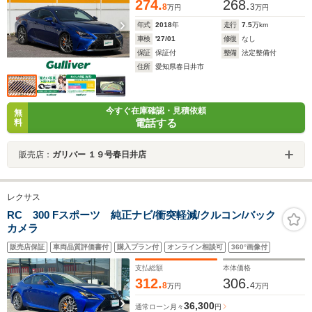
274.
268.
8
3
万円
万円
年式
2018
年
走行
7.5
万km
車検
'27/01
修復
なし
保証
保証付
整備
法定整備付
住所
愛知県春日井市
今すぐ在庫確認・見積依頼
無
電話する
料
販売店：
ガリバー １９号春日井店
レクサス
RC 300 Fスポーツ 純正ナビ/衝突軽減/クルコン/バック
カメラ
販売店保証
車両品質評価書付
購入プラン付
オンライン相談可
360°画像付
支払総額
本体価格
312.
306.
8
4
万円
万円
36,300
通常ローン
月々
円