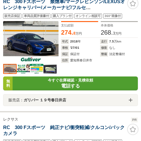
RC 300 Fスポーツ 禁煙車/マークレビンソン/LEXUSオ
レンジキャリパー/メーカーナビ/フルセ
グ/CD/DVD/SD/BT/USB/AUX/Miracast/バックカメラ/前
販売店保証
車両品質評価書付
購入プラン付
オンライン相談可
360°画像付
後ドラレコ/純正19インチAW/黒革/シートヒーター/エアシ
ート/PCS/LDA/ACC/三眼LED
支払総額
本体価格
274.
268.
8
3
万円
万円
年式
2018
年
走行
7.5
万km
車検
'27/01
修復
なし
保証
保証付
整備
法定整備付
住所
愛知県春日井市
今すぐ在庫確認・見積依頼
無
電話する
料
販売店：
ガリバー １９号春日井店
レクサス
PR
RC 300 Fスポーツ 純正ナビ/衝突軽減/クルコン/バック
カメラ