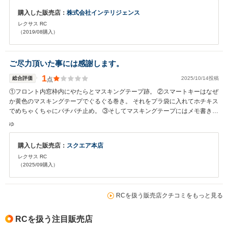
購入した販売店：
株式会社インテリジェンス
レクサス RC
（2019/08購入）
ご尽力頂いた事には感謝します。
1
総合評価
2025/10/14投稿
点
①フロント内窓枠内にやたらとマスキングテープ跡。 ②スマートキーはなぜ
か黄色のマスキングテープでぐるぐる巻き。 それをプラ袋に入れてホチキス
でめちゃくちゃにバチバチ止め。 ③そしてマスキングテープにはメモ書き？
でしょうか、RC200tと記載。 確かにほぼ一緒でありますがレクサスセーフ
ゆ
ティ＋が標準装備されている前期型の為、一応RC300になります。 雑な扱
いを受けてる感が否めませんでした。。。 まぁ販売店様からすれば安い金額
購入した販売店：
スクエア本店
の商品なのでしょう。 私が購入した車に対してこのようなやり口をLCや他
レクサス RC
の車両で同じ事が出来るのか疑問がわきました。 このコメントで揉め事にな
（2025/09購入）
らないよう一応今でも証拠は揃えてあります。 ※勘違いの無いようにお伝え
しておきます。 販売店様が売りにしている車両の品質、そこは確かです。
それだけにこのような扱いを受けた事に残念という思いです。
RCを扱う販売店クチコミをもっと見る
RCを扱う注目販売店