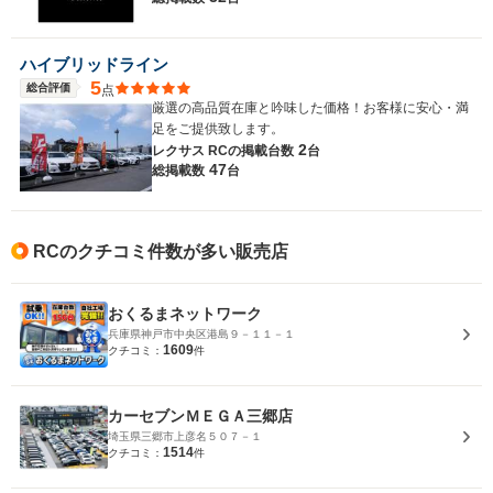
ハイブリッドライン
5
総合評価
点
厳選の高品質在庫と吟味した価格！お客様に安心・満
足をご提供致します。
2
レクサス RCの
掲載台数
台
47
総掲載数
台
RCのクチコミ件数が多い販売店
おくるまネットワーク
兵庫県神戸市中央区港島９－１１－１
1609
クチコミ：
件
カーセブンＭＥＧＡ三郷店
埼玉県三郷市上彦名５０７－１
1514
クチコミ：
件