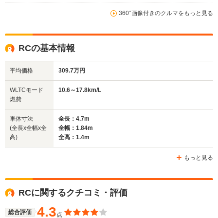
└市街地:2
8.5km/L
└市街地:5.5～
23.0km/L
360°画像付きのクルマをもっと見る
WLTCモード
└市街地:5.3km/L
15.6km/L
└郊外:27.
燃費
└郊外:9.0km/L
└郊外:9.5～18.3km/L
27.4km/L
└高速道路:11.0km/L
└高速道路:11.8～
└高速道路:
19.1km/L
RCの基本情報
25.2km/L
排気量
4968cc
1998～4968cc
0～2487c
平均価格
309.7万円
駆動方式
FR
FR、4WD
4WD、FF
WLTCモード
10.6～17.8km/L
燃費
車体寸法
全長：4.7m
(全長x全幅x全
全幅：1.84m
高)
全高：1.4m
もっと見る
RCに関するクチコミ・評価
4.3
総合評価
点