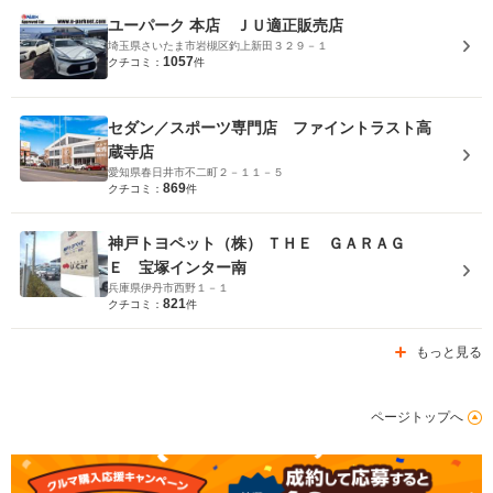
ユーパーク 本店 ＪＵ適正販売店
埼玉県さいたま市岩槻区釣上新田３２９－１
1057
クチコミ：
件
セダン／スポーツ専門店 ファイントラスト高
蔵寺店
愛知県春日井市不二町２－１１－５
869
クチコミ：
件
神戸トヨペット（株） ＴＨＥ ＧＡＲＡＧ
Ｅ 宝塚インター南
兵庫県伊丹市西野１－１
821
クチコミ：
件
もっと見る
ページトップへ