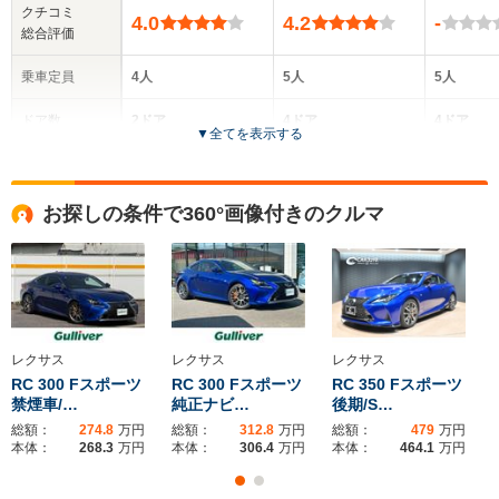
クチコミ
4.0
4.2
-
総合評価
乗車定員
4人
5人
5人
ドア数
2ドア
4ドア
4ドア
▼
全てを表示する
全高
全高
全
1.39m
1.43m～1.44m
1.
お探しの条件で360°画像付きのクルマ
全幅
全幅
全
サイズ
1.85m
1.81m～1.84m
1.
全長
全長
(全長x全幅x全高)
4.71m
4.67m～4.76m
5.
レクサス
レクサス
レクサス
RC 300 Fスポーツ
RC 300 Fスポーツ
RC 350 Fスポーツ
禁煙車/…
純正ナビ…
後期/S…
ホイールベース
ホイールベース
ホイー
-m
-m
総額：
274.8
万円
総額：
312.8
万円
総額：
479
万円
本体：
268.3
万円
本体：
306.4
万円
本体：
464.1
万円
24.8～25.
9.0～18.0km/L