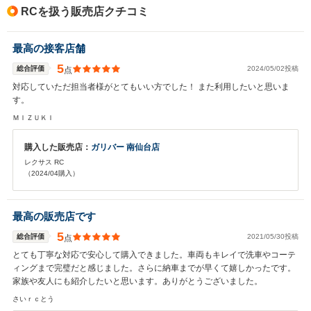
RCを扱う販売店クチコミ
リッド車」故の、 「エコ運転」を、運転手に迫るシステ
ム設計に、「抵抗感」を抱いているからかもしれません。
この「抵抗感」を乗り越えた先に、「RC」の動力性能に
最高の接客店舗
おいて、更なる真価があるとすれば、 現時点で動力性能
に明示的な点数を与えることは控えるべきなのだと判断致
5
総合評価
2024/05/02投稿
点
しました。
対応していただ担当者様がとてもいい方でした！ また利用したいと思いま
す。
ＭＩＺＵＫＩ
購入した販売店：
ガリバー 南仙台店
レクサス RC
（2024/04購入）
最高の販売店です
5
総合評価
2021/05/30投稿
点
とても丁寧な対応で安心して購入できました。車両もキレイで洗車やコーテ
ィングまで完璧だと感じました。さらに納車までが早くて嬉しかったです。
家族や友人にも紹介したいと思います。ありがとうございました。
さいｒｃとう