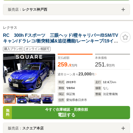
販売店：
レクサス神戸西
レクサス
RC 300h Fスポーツ 三眼ヘッド/橙キャリパー/BSM/TV
キャン/ドラレコ/衝突軽減&追従機能/レーンキープ/19イン
チ/シートヒーター&クーラー/パドルシフト/バックカメラ/
購入プラン付
オンライン相談可
純正ナビ/フルセグ/Bluetooth/ETC
支払総額
本体価格
259.
251.
9
9
万円
万円
23,000
通常ローン
月々
円
年式
2019
年
走行
12.6
万km
車検
'28/04
修復
なし
保証
保証無
整備
法定整備無
住所
愛知県春日井市
今すぐ在庫確認・見積依頼
無
電話する
料
販売店：
スクエア本店