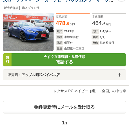
スセーフティ+ メーカーナビ バックカメラ マークレ
ビンソン フルセグTV Bluetooth 黒革シート パワー
販売店保証
購入プラン付
シート BSM LEDライト ETC プッシュスタート
支払総額
本体価格
478.
464.
5
6
万円
万円
年式
2023
年
走行
2.4
万km
車検
車検整備付
修復
なし
保証
保証付
整備
法定整備付
住所
山梨県中巨摩郡
今すぐ在庫確認・見積依頼
無
電話する
料
販売店：
アップル昭和バイパス店
レクサス RC ネイビー［紺］（全国）の中古車
物件更新時にメールを受け取る
1
/1