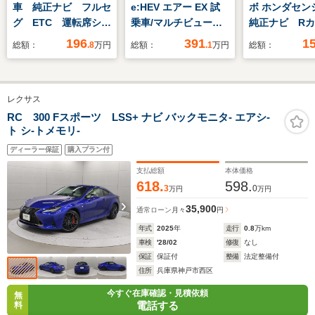
車 純正ナビ フルセ
e:HEV エアー EX 試
ボ ホンダセン
グ ETC 運転席シー
乗車/マルチビューカ
純正ナビ R
トヒーター
メラシステム/ブライ
ブルートゥー
196
391
1
総額：
.8
万円
総額：
.1
万円
総額：
ンドスポットインフォ
セグTV
メーション/後退出庫
サポート/
レクサス
RC 300 Fスポーツ LSS+ ナビ バックモニタ- エアシ-
ト シ-トメモリ-
ディーラー保証
購入プラン付
支払総額
本体価格
618.
598.
3
0
万円
万円
35,900
通常ローン
月々
円
年式
2025
年
走行
0.8
万km
車検
'28/02
修復
なし
保証
保証付
整備
法定整備付
住所
兵庫県神戸市西区
今すぐ在庫確認・見積依頼
無
電話する
料