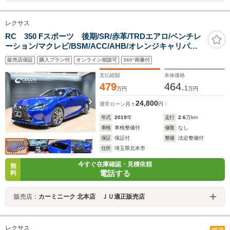
レクサス
RC 350 Fスポーツ 後期/SR/赤革/TRDエアロ/ベンチレ
ーション/マクレビ/BSM/ACC/AHB/オレンジキャリパー/3
眼LEDライト/純正ナビ/フルセグ/Bカメラ/
販売店保証
購入プラン付
オンライン相談可
360°画像付
支払総額
本体価格
479
464.
1
万円
万円
24,800
通常ローン
月々
円
年式
2019
年
走行
2.6
万km
車検
車検整備付
修復
なし
保証
保証付
整備
法定整備付
住所
埼玉県北本市
今すぐ在庫確認・見積依頼
無
電話する
料
販売店：
カーミニーク 北本店 ＪＵ適正販売店
レクサス
NEW