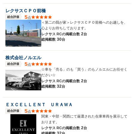
レクサスＣＰＯ前橋
5
総合評価
点
＜第二の我が家＞レクサスＣＰＯ前橋へのお越しを、
心よりお待ちしております。
2
レクサス RCの
掲載台数
台
30
総掲載数
台
株式会社ノルエル
5
総合評価
点
☆車を「売る」のも「買う」のもノルエルにお任せく
ださい☆
2
レクサス RCの
掲載台数
台
32
総掲載数
台
ＥＸＣＥＬＬＥＮＴ ＵＲＡＷＡ
5
総合評価
点
関東・中部・関西にて厳選された在庫車両を展示して
おります。
2
レクサス RCの
掲載台数
台
32
総掲載数
台