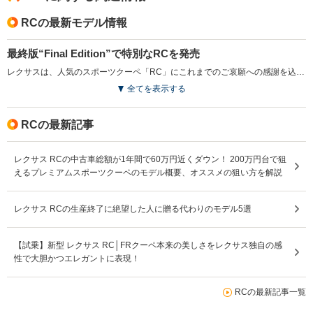
渋滞が多い区間を通過しますので、その点を考慮します
と、想定内の燃費ではないでしょうか。 総走行距離の大
RCの最新モデル情報
半を「Nomalモード」で走行しており、 「EVマーク」が
付く、「滑空走行」をイメージして走行しております。
最終版“Final Edition”で特別なRCを発売
(※)もちろん、周辺の車に迷惑が掛からない範囲で走行し
レクサスは、人気のスポーツクーペ「RC」にこれまでのご哀願への感謝を込めた“Final Edition ”を2025年1月に発売した。この特別仕様はRCおよびRC Fのパッケージとして販売され、2025年11月には生産を終了する予定となっている。エクステリアにはスパッタリング塗装を施した19インチアルミホイールやレッドブレーキキャリパー、黒基調にまとめられたドアミラーを設定し、インテリアにはカーボンパーツとウルトラスエードを用いることで、スポーティかつ上質な空間を演出した。新色「ソニックイリジウム」を含む全9色のボディカラーが用意され、特別感が際立つモデルとなっている。（2025.1）
ております。 「Nomalモード」の加速感は、正直、「も
っさり」と言ってしまわざるを得ません。 「SPORTモー
全てを表示する
ド」に切り替えれば、加速感は段違いに上がりますが、
「ハイブリッド」の特性である、「エコ」から逸脱してし
RCの最新記事
まう状態になるため、 個人的には、その使い分けに苦心
しているところがあります。 今まで「ハイブリッド車」
を所有していなかったため、「ハイブリッド車」を意識し
レクサス RCの中古車総額が1年間で60万円近くダウン！ 200万円台で狙
てしまうあまり、 「スポーティな走行に抵抗を感じてい
えるプレミアムスポーツクーペのモデル概要、オススメの狙い方を解説
るのでは？」と感じるシーンが随所にあり、 この抵抗を
乗り越えなければ、「RC」本来のパフォーマンスを引き
出せないと感じております。 実際、今までの走行の中
レクサス RCの生産終了に絶望した人に贈る代わりのモデル5選
で、エンジンを3000回転以上回した記憶がないため、 折
角、剛性感の高い車に乗っているのにもかかわらず、 慎
まし過ぎる程？に、ゆったりとした走りをするようになっ
【試乗】新型 レクサス RC│FRクーペ本来の美しさをレクサス独自の感
た気がします。 純粋な「ガソリン車」から、「ハイブリ
性で大胆かつエレガントに表現！
ッド車」に乗り換えたオーナー様も、 私と似たようなケ
ースに陥ったことはあるのか分かりませんが、 私
RCの最新記事一覧
が・・・「「RC」は、言うほど楽しい車ではない
な・・・。」 と感じている最大のポイントは、「ハイブ