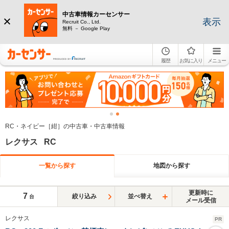
中古車情報カーセンサー
表示
Recruit Co., Ltd.
無料 － Google Play
履歴
お気に入り
メニュー
RC・ネイビー［紺］の中古車・中古車情報
レクサス RC
一覧から探す
地図から探す
更新時に
7
絞り込み
並べ替え
台
メール受信
レクサス
PR