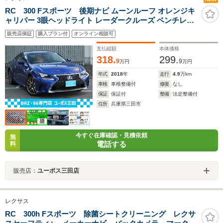
RC 300 Fスポーツ 後期ナビ ムーンルーフ オレンジキ
ャリパー 3眼ヘッドライト レーダークルーズ ベンチレー
ションシート パワーシート ステアリングヒーター 純正19
販売店保証
購入プラン付
オンライン相談可
インチAW
支払総額
本体価格
318.
299.
9
9
万円
万円
年式
2018
年
走行
4.9
万km
車検
車検整備付
修復
なし
保証
保証付
整備
法定整備付
住所
兵庫県三田市
今すぐ在庫確認・見積依頼
無
電話する
料
販売店：
ユーポス三田店
レクサス
RC 300h Fスポーツ 除菌シートクリーニング レクサ