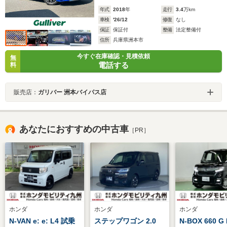
年式
2018
年
走行
3.4
万km
車検
'26/12
修復
なし
保証
保証付
整備
法定整備付
住所
兵庫県洲本市
今すぐ在庫確認・見積依頼
無
電話する
料
販売店：
ガリバー 洲本バイパス店
あなたにおすすめの中古車
［PR］
ホンダ
ホンダ
ホンダ
N-VAN e: e: L4 試乗
ステップワゴン 2.0
N-BOX 660 G