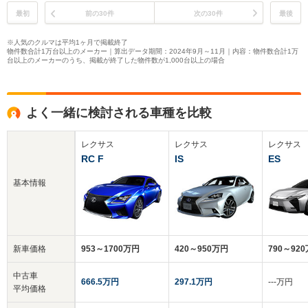
最初
前の30件
次の30件
最後
※人気のクルマは平均1ヶ月で掲載終了
物件数合計1万台以上のメーカー｜算出データ期間：2024年9月～11月｜内容：物件数合計1万
台以上のメーカーのうち、掲載が終了した物件数が1,000台以上の場合
よく一緒に検討される車種を比較
レクサス
レクサス
レクサス
RC F
IS
ES
基本情報
新車価格
953～1700万円
420～950万円
790～92
中古車
666.5万円
297.1万円
‐‐‐万円
平均価格