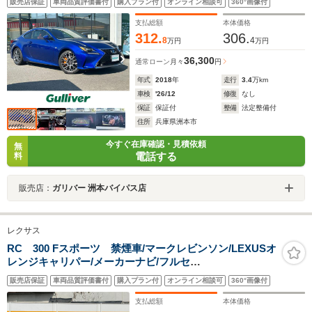
販売店保証
車両品質評価書付
購入プラン付
オンライン相談可
360°画像付
支払総額
本体価格
312.
306.
8
4
万円
万円
36,300
通常ローン
月々
円
年式
2018
年
走行
3.4
万km
車検
'26/12
修復
なし
保証
保証付
整備
法定整備付
住所
兵庫県洲本市
今すぐ在庫確認・見積依頼
無
電話する
料
販売店：
ガリバー 洲本バイパス店
レクサス
RC 300 Fスポーツ 禁煙車/マークレビンソン/LEXUSオ
レンジキャリパー/メーカーナビ/フルセ
グ/CD/DVD/SD/BT/USB/AUX/Miracast/バックカメラ/前
販売店保証
車両品質評価書付
購入プラン付
オンライン相談可
360°画像付
後ドラレコ/純正19インチAW/黒革/シートヒーター/エアシ
ート/PCS/LDA/ACC/三眼LED
支払総額
本体価格